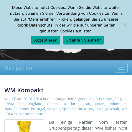
Thursday, 06.08.2026
Diese Website nutzt Cookies. Wenn Sie die Website weiter
Mein Account
About
Autoren
Leseempfehlungen
FAQ
nutzen, stimmen Sie der Verwendung von Cookies zu. Wenn
Sie auf "Mehr erfahren" klicken, gelangen Sie zu unserer
Rubrik Datenschutz, in der wir die auf unseren Seiten
genutzten Cookies auflisten.
Akzeptieren
Erfahren Sie mehr
Navigation
Toggl
navig
WM Kompakt
von
CE
am
03.07.2014
in den Kategorien
Argentinien
,
Australien
,
Belgien
,
Costa Rica
,
England
,
Ghana
,
Honduras
,
Iran
,
Japan
,
Kolumbien
,
Nationalteams
,
Portugal
,
Schweiz
,
Spanien
,
Südkorea
,
Tagesgeschäft
,
WM
2014
mit
2 Kommentaren
Da einige Partien vom letzten
Gruppenspieltag dieser WM bisher nicht