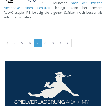
1860 München
nach der zweiten
Niederlage einen Fehlstart
hinlegt, kann bei diesem
Auswärtsspiel RB Leipzig die eigenen Stärken noch besser als
zuletzt ausspielen.
«
‹
5
6
7
8
9
›
»