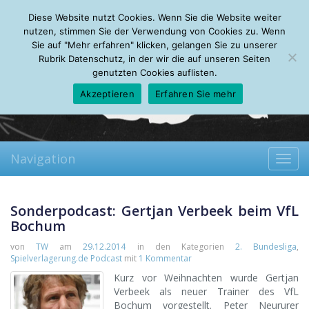
Monday, 10.08.2026
Diese Website nutzt Cookies. Wenn Sie die Website weiter
Mein Account
About
Autoren
Leseempfehlungen
FAQ
nutzen, stimmen Sie der Verwendung von Cookies zu. Wenn
Sie auf "Mehr erfahren" klicken, gelangen Sie zu unserer
Rubrik Datenschutz, in der wir die auf unseren Seiten
genutzten Cookies auflisten.
Akzeptieren
Erfahren Sie mehr
Navigation
Toggl
navig
Sonderpodcast: Gertjan Verbeek beim VfL
Bochum
von
TW
am
29.12.2014
in den Kategorien
2. Bundesliga
,
Spielverlagerung.de Podcast
mit
1 Kommentar
Kurz vor Weihnachten wurde Gertjan
Verbeek als neuer Trainer des VfL
Bochum vorgestellt. Peter Neururer