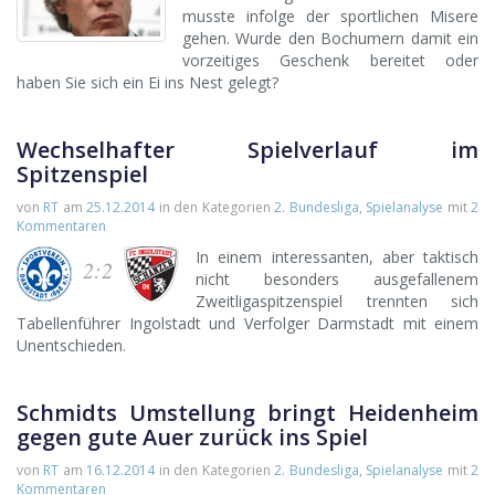
musste infolge der sportlichen Misere
gehen. Wurde den Bochumern damit ein
vorzeitiges Geschenk bereitet oder
haben Sie sich ein Ei ins Nest gelegt?
Wechselhafter Spielverlauf im
Spitzenspiel
von
RT
am
25.12.2014
in den Kategorien
2. Bundesliga
,
Spielanalyse
mit
2
Kommentaren
In einem interessanten, aber taktisch
2:2
nicht besonders ausgefallenem
Zweitligaspitzenspiel trennten sich
Tabellenführer Ingolstadt und Verfolger Darmstadt mit einem
Unentschieden.
Schmidts Umstellung bringt Heidenheim
gegen gute Auer zurück ins Spiel
von
RT
am
16.12.2014
in den Kategorien
2. Bundesliga
,
Spielanalyse
mit
2
Kommentaren