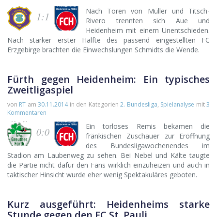
Nach Toren von Müller und Titsch-
1:1
Rivero trennten sich Aue und
Heidenheim mit einem Unentschieden.
Nach starker erster Hälfte des passend eingestellten FC
Erzgebirge brachten die Einwechslungen Schmidts die Wende.
Fürth gegen Heidenheim: Ein typisches
Zweitligaspiel
von
RT
am
30.11.2014
in den Kategorien
2. Bundesliga
,
Spielanalyse
mit
3
Kommentaren
Ein torloses Remis bekamen die
0:0
fränkischen Zuschauer zur Eröffnung
des Bundesligawochenendes im
Stadion am Laubenweg zu sehen. Bei Nebel und Kälte taugte
die Partie nicht dafür den Fans wirklich einzuheizen und auch in
taktischer Hinsicht wurde eher wenig Spektakuläres geboten.
Kurz ausgeführt: Heidenheims starke
Stunde gegen den FC St. Pauli