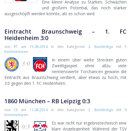
Eine kleine Analyse zu Stärken, Schwächen
und großem Potential, das noch stärker
ausgeschöpft werden könnte, als es schon wird.
Eintracht Braunschweig – 1. FC
Heidenheim 3:0
von
RT
am
15.08.2014
in den Kategorien
2. Bundesliga
mit
5
Kommentaren
In einem über weite Strecken guten
3:0
Zweitligaspiel ohne allzu viele
nennenswerte Torchancen gewann die
Eintracht aus Braunschweig verdient, aber etwas zu hoch, mit
3:0 gegen den 1. FC Heidenheim.
1860 München – RB Leipzig 0:3
von
CE
am
11.08.2014
in den Kategorien
2. Bundesliga
mit
9
Kommentaren
Es war nicht nur ergebnistechnisch eine
0:3
klare Angelegenheit. Während der TSV