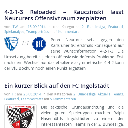
4-2-1-3 Reloaded – Kauczinski lässt
Neururers Offensivtraum zerplatzen
von
TW
am
15.09.2014
in den Kategorien
2. Bundesliga
,
Featured
,
Spielanalyse
,
Teamporträts
mit
4 Kommentaren
Peter Neururer setzt gegen den
1:1
Karlsruher SC erstmals konsequent auf
seine Wunschformation 4-2-1-3. Die
Umsetzung bereitet jedoch offensiv wie defensiv Probleme. Erst
nach dem Wechsel auf das etablierte asymmetrische 4-4-2 kann
der VfL Bochum noch einen Punkt ergattern.
Ein kurzer Blick auf den FC Ingolstadt
von
TR
am
28.08.2014
in den Kategorien
2. Bundesliga
,
Aktuelle Teams
,
Featured
,
Teamporträts
mit
5 Kommentaren
Die taktische Grundausrichtung und die
vielen guten Spielertypen machen Ralph
Hasenhüttls Ingolstädter zu einem der
interessantesten Teams in der 2. Bundesliga.