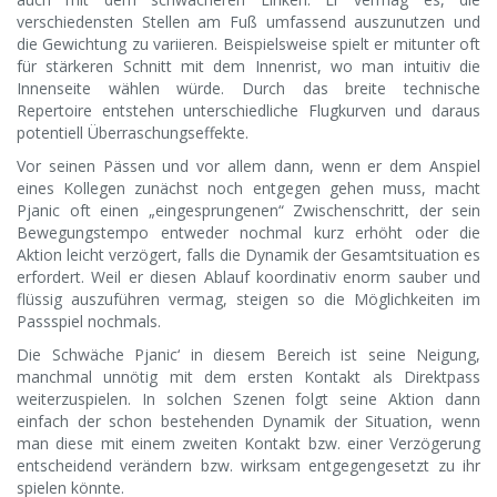
verschiedensten Stellen am Fuß umfassend auszunutzen und
die Gewichtung zu variieren. Beispielsweise spielt er mitunter oft
für stärkeren Schnitt mit dem Innenrist, wo man intuitiv die
Innenseite wählen würde. Durch das breite technische
Repertoire entstehen unterschiedliche Flugkurven und daraus
potentiell Überraschungseffekte.
Vor seinen Pässen und vor allem dann, wenn er dem Anspiel
eines Kollegen zunächst noch entgegen gehen muss, macht
Pjanic oft einen „eingesprungenen“ Zwischenschritt, der sein
Bewegungstempo entweder nochmal kurz erhöht oder die
Aktion leicht verzögert, falls die Dynamik der Gesamtsituation es
erfordert. Weil er diesen Ablauf koordinativ enorm sauber und
flüssig auszuführen vermag, steigen so die Möglichkeiten im
Passspiel nochmals.
Die Schwäche Pjanic‘ in diesem Bereich ist seine Neigung,
manchmal unnötig mit dem ersten Kontakt als Direktpass
weiterzuspielen. In solchen Szenen folgt seine Aktion dann
einfach der schon bestehenden Dynamik der Situation, wenn
man diese mit einem zweiten Kontakt bzw. einer Verzögerung
entscheidend verändern bzw. wirksam entgegengesetzt zu ihr
spielen könnte.