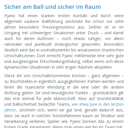
Sicher am Ball und sicher im Raum
Pjanic hat einen starken ersten Kontakt und durch seine
allgemein saubere Ballführung zeichnete ihn schon vor zehn
Jahren besondere Pressingresistenz aus. Seither ist er im
Umgang mit schwierigen Situationen unter Druck – und damit
auch für deren Auflösen – noch etwas ruhiger, vor allem
rationaler und punktuell strategischer geworden. Besonders
deutlich wird das in unstrukturierten bis ansatzweise chaotischen
Umschaltszenen. Dort erreicht Pjanic mittlerweile eine sehr gute
und ausgewogene Entscheidungsfindung, selbst wenn sich diese
dynamischen Situationen in sehr engen Räumen abspielen.
Diese Art von Umschaltmomenten können – ganz allgemein –
zu Bruchstellen in eigentlich ausgeglichenen Partien werden und
ihnen die nuancierte Wendung in die eine oder die andere
Richtung geben. Sie sind neuralgische Punkte – grundsätzlich gilt
das erst einmal für jede Mannschaft. Aber auf Grundstabilität
und Ballsicherheit bedachte Teams,
wie etwa Juve in den letzten
Jahren
, zeichnen sich, wenn sie gut sind, gerade dadurch aus,
dass sie auch in solchen Konstellationen kaum an Struktur und
Verankerung verlieren. Spieler wie Pjanic können das zu einem
hohen Grade garantieren. Wenn man einen wie ihn im Team hat,