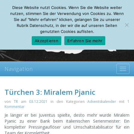
Friday, 07.08.2026
Diese Website nutzt Cookies. Wenn Sie die Website weiter
Mein Account
About
Autoren
Leseempfehlungen
FAQ
nutzen, stimmen Sie der Verwendung von Cookies zu. Wenn
Sie auf "Mehr erfahren" klicken, gelangen Sie zu unserer
Rubrik Datenschutz, in der wir die auf unseren Seiten
genutzten Cookies auflisten.
Akzeptieren
Erfahren Sie mehr
Navigation
Toggl
navig
Türchen 3: Miralem Pjanic
von
TR
am
03.12.2021
in den Kategorien
Adventskalender
mit
1
Kommentar
Je länger er bei Juventus spielte, desto mehr wurde Miralem
Pjanic zu einer Bank beim italienischen Serienmeister: Ein
kompletter Pressingauflöser und Umschaltstabilisator für ein
Team der Komplettheit.