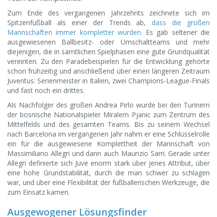
Zum Ende des vergangenen Jahrzehnts zeichnete sich im
Spitzenfußball als einer der Trends ab,
dass die großen
Mannschaften immer kompletter wurden
. Es gab seltener die
ausgewiesenen Ballbesitz- oder Umschaltteams und mehr
diejenigen, die in sämtlichen Spielphasen eine gute Grundqualität
vereinten. Zu den Paradebeispielen für die Entwicklung gehörte
schon frühzeitig und anschließend über einen längeren Zeitraum
Juventus: Serienmeister in Italien, zwei Champions-League-Finals
und fast noch ein drittes.
Als Nachfolger des großen Andrea Pirlo wurde bei den Turinern
der bosnische Nationalspieler Miralem Pjanic zum Zentrum des
Mittelfelds und des gesamten Teams. Bis zu seinem Wechsel
nach Barcelona im vergangenen Jahr nahm er eine Schlüsselrolle
ein für die ausgewiesene Komplettheit der Mannschaft von
Massimiliano Allegri und dann auch Maurizio Sarri. Gerade unter
Allegri definierte sich Juve enorm stark über jenes Attribut, über
eine hohe Grundstabilität, durch die man schwer zu schlagen
war, und über eine Flexibilität der fußballerischen Werkzeuge, die
zum Einsatz kamen.
Ausgewogener Lösungsfinder