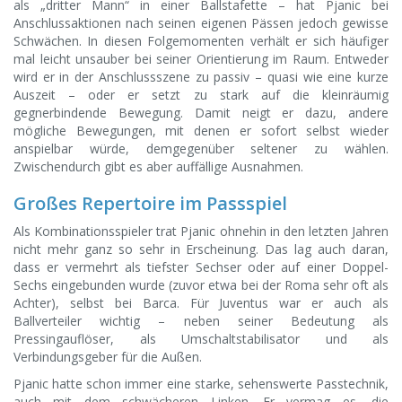
als „dritter Mann“ in einer Ballstafette – hat Pjanic bei
Anschlussaktionen nach seinen eigenen Pässen jedoch gewisse
Schwächen. In diesen Folgemomenten verhält er sich häufiger
mal leicht unsauber bei seiner Orientierung im Raum. Entweder
wird er in der Anschlussszene zu passiv – quasi wie eine kurze
Auszeit – oder er setzt zu stark auf die kleinräumig
gegnerbindende Bewegung. Damit neigt er dazu, andere
mögliche Bewegungen, mit denen er sofort selbst wieder
anspielbar würde, demgegenüber seltener zu wählen.
Zwischendurch gibt es aber auffällige Ausnahmen.
Großes Repertoire im Passspiel
Als Kombinationsspieler trat Pjanic ohnehin in den letzten Jahren
nicht mehr ganz so sehr in Erscheinung. Das lag auch daran,
dass er vermehrt als tiefster Sechser oder auf einer Doppel-
Sechs eingebunden wurde (zuvor etwa bei der Roma sehr oft als
Achter), selbst bei Barca. Für Juventus war er auch als
Ballverteiler wichtig – neben seiner Bedeutung als
Pressingauflöser, als Umschaltstabilisator und als
Verbindungsgeber für die Außen.
Pjanic hatte schon immer eine starke, sehenswerte Passtechnik,
auch mit dem schwächeren Linken. Er vermag es, die