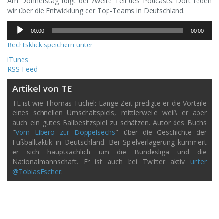
Am Donnerstag folgt der zweite Teil des Podcasts. Dort reden
wir über die Entwicklung der Top-Teams in Deutschland.
Audio-
00:00
00:00
Player
Rechtsklick speichern unter
iTunes
RSS-Feed
Artikel von TE
TE ist wie Thomas Tuchel: Lange Zeit predigte er die Vorteile
eines schnellen Umschaltspiels, mittlerweile weiß er aber
auch ein gutes Ballbesitzspiel zu schätzen. Autor des Buchs
"
Vom Libero zur Doppelsechs
" über die Geschichte der
Fußballtaktik in Deutschland. Bei Spielverlagerung kümmert
er sich hauptsächlich um die Bundesliga und die
Nationalmannschaft. Er ist auch bei Twitter aktiv
unter
@TobiasEscher
.