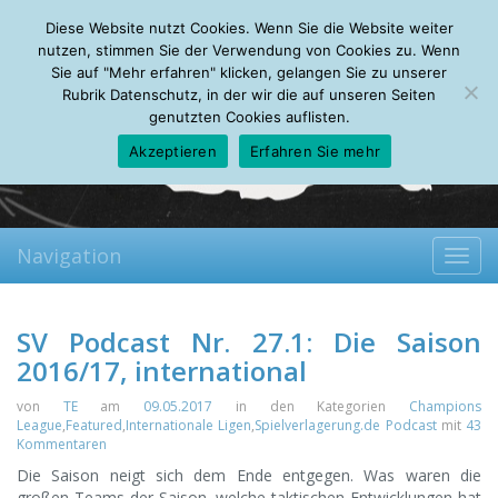
Thursday, 06.08.2026
Diese Website nutzt Cookies. Wenn Sie die Website weiter
Mein Account
About
Autoren
Leseempfehlungen
FAQ
nutzen, stimmen Sie der Verwendung von Cookies zu. Wenn
Sie auf "Mehr erfahren" klicken, gelangen Sie zu unserer
Rubrik Datenschutz, in der wir die auf unseren Seiten
genutzten Cookies auflisten.
Akzeptieren
Erfahren Sie mehr
Navigation
Toggl
navig
SV Podcast Nr. 27.1: Die Saison
2016/17, international
von
TE
am
09.05.2017
in den Kategorien
Champions
League
,
Featured
,
Internationale Ligen
,
Spielverlagerung.de Podcast
mit
43
Kommentaren
Die Saison neigt sich dem Ende entgegen. Was waren die
großen Teams der Saison, welche taktischen Entwicklungen hat