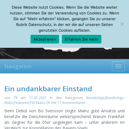
Monday, 10.08.2026
Diese Website nutzt Cookies. Wenn Sie die Website weiter
Mein Account
About
Autoren
Leseempfehlungen
FAQ
nutzen, stimmen Sie der Verwendung von Cookies zu. Wenn
Sie auf "Mehr erfahren" klicken, gelangen Sie zu unserer
Rubrik Datenschutz, in der wir die auf unseren Seiten
genutzten Cookies auflisten.
Akzeptieren
Erfahren Sie mehr
Navigation
Toggl
navig
Ein undankbarer Einstand
von
TR
am
11.01.2021
in den Kategorien
Bundesliga
,
Bundesliga-
Klubs
,
Featured
,
FSV Mainz 05
mit
17 Kommentaren
Beim Debüt von Bo Svensson zeigte Mainz gute Ansätze und
besetzte die Zwischenräume vielversprechend. Warum Frankfurt
als Gegner für die 05er ungelegen kam – unter anderem im
Vergleich zur Konstellation des Bayern-Spiels.