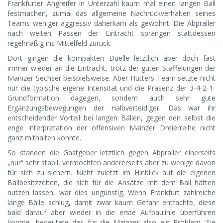
Frankfurter Angreifer in Unterzahl kaum mal einen langen Ball
festmachen, zumal das allgemeine Nachrückverhalten seines
Teams weniger aggressiv daherkam als gewohnt. Die Abpraller
nach weiten Pässen der Eintracht sprangen stattdessen
regelmäßig ins Mittelfeld zurück.
Dort gingen die kompakten Duelle letztlich aber doch fast
immer wieder an die Eintracht, trotz der guten Staffelungen der
Mainzer Sechser beispielsweise. Aber Hütters Team setzte nicht
nur die typische eigene Intensität und die Präsenz der 3-4-2-1-
Grundformation dagegen, sondern auch sehr gute
Ergänzungsbewegungen der Halbverteidiger. Das war ihr
entscheidender Vorteil bei langen Bällen, gegen den selbst die
enge Interpretation der offensiven Mainzer Dreierreihe nicht
ganz mithalten konnte.
So standen die Gastgeber letztlich gegen Abpraller einerseits
„nur“ sehr stabil, vermochten andererseits aber zu wenige davon
für sich zu sichern. Nicht zuletzt im Hinblick auf die eigenen
Ballbesitzzeiten, die sich für die Ansätze mit dem Ball hätten
nutzen lassen, war dies ungünstig. Wenn Frankfurt zahlreiche
lange Bälle schlug, damit zwar kaum Gefahr entfachte, diese
bald darauf aber wieder in die erste Aufbaulinie überführen
konnte, bedeutete das für die Mainzer also ein Problem. Sie