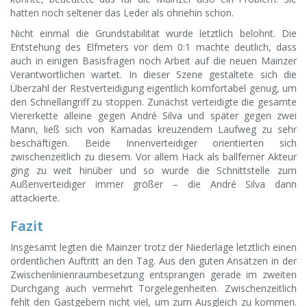
hatten noch seltener das Leder als ohnehin schon.
Nicht einmal die Grundstabilität wurde letztlich belohnt. Die
Entstehung des Elfmeters vor dem 0:1 machte deutlich, dass
auch in einigen Basisfragen noch Arbeit auf die neuen Mainzer
Verantwortlichen wartet. In dieser Szene gestaltete sich die
Überzahl der Restverteidigung eigentlich komfortabel genug, um
den Schnellangriff zu stoppen. Zunächst verteidigte die gesamte
Viererkette alleine gegen André Silva und später gegen zwei
Mann, ließ sich von Kamadas kreuzendem Laufweg zu sehr
beschäftigen. Beide Innenverteidiger orientierten sich
zwischenzeitlich zu diesem. Vor allem Hack als ballferner Akteur
ging zu weit hinüber und so wurde die Schnittstelle zum
Außenverteidiger immer größer – die André Silva dann
attackierte.
Fazit
Insgesamt legten die Mainzer trotz der Niederlage letztlich einen
ordentlichen Auftritt an den Tag. Aus den guten Ansätzen in der
Zwischenlinienraumbesetzung entsprangen gerade im zweiten
Durchgang auch vermehrt Torgelegenheiten. Zwischenzeitlich
fehlt den Gastgebern nicht viel, um zum Ausgleich zu kommen.