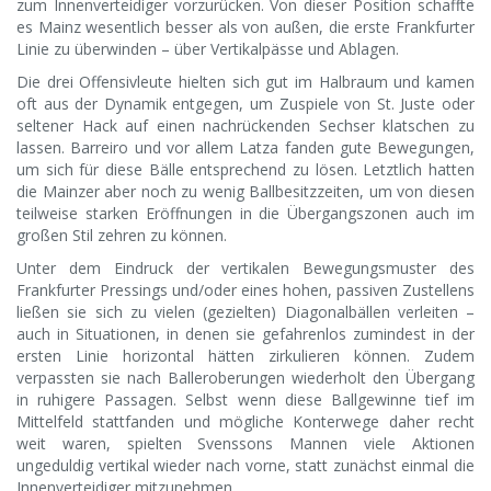
zum Innenverteidiger vorzurücken. Von dieser Position schaffte
es Mainz wesentlich besser als von außen, die erste Frankfurter
Linie zu überwinden – über Vertikalpässe und Ablagen.
Die drei Offensivleute hielten sich gut im Halbraum und kamen
oft aus der Dynamik entgegen, um Zuspiele von St. Juste oder
seltener Hack auf einen nachrückenden Sechser klatschen zu
lassen. Barreiro und vor allem Latza fanden gute Bewegungen,
um sich für diese Bälle entsprechend zu lösen. Letztlich hatten
die Mainzer aber noch zu wenig Ballbesitzzeiten, um von diesen
teilweise starken Eröffnungen in die Übergangszonen auch im
großen Stil zehren zu können.
Unter dem Eindruck der vertikalen Bewegungsmuster des
Frankfurter Pressings und/oder eines hohen, passiven Zustellens
ließen sie sich zu vielen (gezielten) Diagonalbällen verleiten –
auch in Situationen, in denen sie gefahrenlos zumindest in der
ersten Linie horizontal hätten zirkulieren können. Zudem
verpassten sie nach Balleroberungen wiederholt den Übergang
in ruhigere Passagen. Selbst wenn diese Ballgewinne tief im
Mittelfeld stattfanden und mögliche Konterwege daher recht
weit waren, spielten Svenssons Mannen viele Aktionen
ungeduldig vertikal wieder nach vorne, statt zunächst einmal die
Innenverteidiger mitzunehmen.