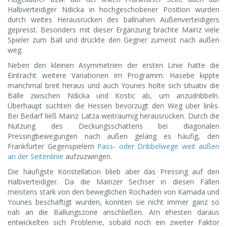
Halbverteidiger Ndicka in hochgeschobener Position wurden
durch weites Herausrücken des ballnahen Außenverteidigers
gepresst. Besonders mit dieser Ergänzung brachte Mainz viele
Spieler zum Ball und drückte den Gegner zumeist nach außen
weg.
Neben den kleinen Asymmetrien der ersten Linie hatte die
Eintracht weitere Variationen im Programm: Hasebe kippte
manchmal breit heraus und auch Younes holte sich situativ die
Bälle zwischen Ndicka und Kostic ab, um anzudribbeln.
Überhaupt suchten die Hessen bevorzugt den Weg über links.
Bei Bedarf ließ Mainz Latza weiträumig herausrücken. Durch die
Nutzung des Deckungsschattens bei diagonalen
Pressingbewegungen nach außen gelang es häufig, den
Frankfurter Gegenspielern
Pass- oder Dribbelwege weit außen
an der Seitenlinie
aufzuzwingen.
Die häufigste Konstellation blieb aber das Pressing auf den
Halbverteidiger. Da die Mainzer Sechser in diesen Fällen
meistens stark von den beweglichen Rochaden von Kamada und
Younes beschäftigt wurden, konnten sie nicht immer ganz so
nah an die Ballungszone anschließen. Am ehesten daraus
entwickelten sich Probleme, sobald noch ein zweiter Faktor