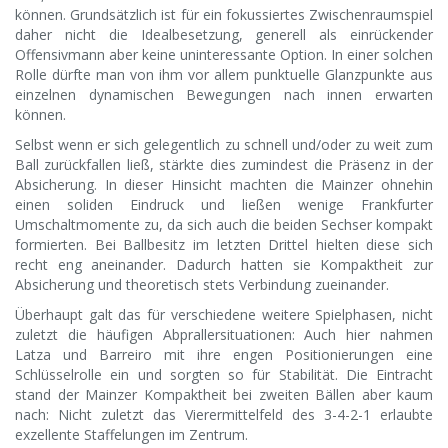
können. Grundsätzlich ist für ein fokussiertes Zwischenraumspiel
daher nicht die Idealbesetzung, generell als einrückender
Offensivmann aber keine uninteressante Option. In einer solchen
Rolle dürfte man von ihm vor allem punktuelle Glanzpunkte aus
einzelnen dynamischen Bewegungen nach innen erwarten
können.
Selbst wenn er sich gelegentlich zu schnell und/oder zu weit zum
Ball zurückfallen ließ, stärkte dies zumindest die Präsenz in der
Absicherung. In dieser Hinsicht machten die Mainzer ohnehin
einen soliden Eindruck und ließen wenige Frankfurter
Umschaltmomente zu, da sich auch die beiden Sechser kompakt
formierten. Bei Ballbesitz im letzten Drittel hielten diese sich
recht eng aneinander. Dadurch hatten sie Kompaktheit zur
Absicherung und theoretisch stets Verbindung zueinander.
Überhaupt galt das für verschiedene weitere Spielphasen, nicht
zuletzt die häufigen Abprallersituationen: Auch hier nahmen
Latza und Barreiro mit ihre engen Positionierungen eine
Schlüsselrolle ein und sorgten so für Stabilität. Die Eintracht
stand der Mainzer Kompaktheit bei zweiten Bällen aber kaum
nach: Nicht zuletzt das Vierermittelfeld des 3-4-2-1 erlaubte
exzellente Staffelungen im Zentrum.