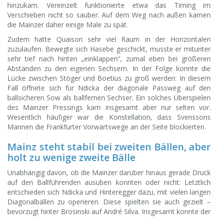
hinzukam. Vereinzelt funktionierte etwa das Timing im
Verschieben nicht so sauber. Auf dem Weg nach außen kamen
die Mainzer daher einige Male zu spät.
Zudem hatte Quaison sehr viel Raum in der Horizontalen
zuzulaufen. Bewegte sich Hasebe geschickt, musste er mitunter
sehr tief nach hinten „einklappen“, zumal eben bei größeren
Abständen zu den eigenen Sechsern. In der Folge konnte die
Lücke zwischen Stöger und Boetius zu groß werden: In diesem
Fall öffnete sich für Ndicka der diagonale Passweg auf den
ballsicheren Sow als ballfernen Sechser. Ein solches Überspielen
des Mainzer Pressings kam insgesamt aber nur selten vor.
Wesentlich häufiger war die Konstellation, dass Svenssons
Mannen die Frankfurter Vorwärtswege an der Seite blockierten.
Mainz steht stabil bei zweiten Bällen, aber
holt zu wenige zweite Bälle
Unabhängig davon, ob die Mainzer darüber hinaus gerade Druck
auf den Ballführenden ausüben konnten oder nicht: Letztlich
entschieden sich Ndicka und Hinteregger dazu, mit vielen langen
Diagonalbällen zu operieren. Diese spielten sie auch gezielt –
bevorzugt hinter Brosinski auf André Silva. Insgesamt konnte der