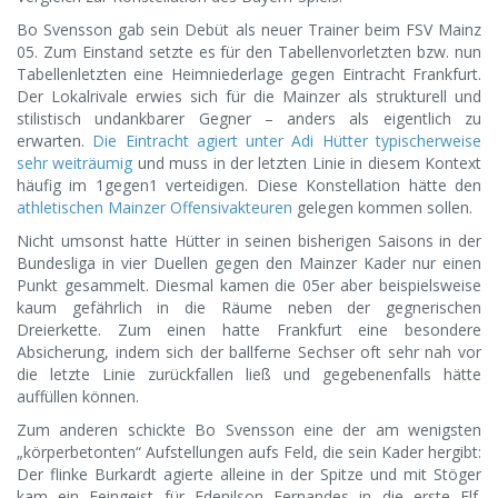
Bo Svensson gab sein Debüt als neuer Trainer beim FSV Mainz
05. Zum Einstand setzte es für den Tabellenvorletzten bzw. nun
Tabellenletzten eine Heimniederlage gegen Eintracht Frankfurt.
Der Lokalrivale erwies sich für die Mainzer als strukturell und
stilistisch undankbarer Gegner – anders als eigentlich zu
erwarten.
Die Eintracht agiert unter Adi Hütter typischerweise
sehr weiträumig
und muss in der letzten Linie in diesem Kontext
häufig im 1gegen1 verteidigen. Diese Konstellation hätte den
athletischen Mainzer Offensivakteuren
gelegen kommen sollen.
Nicht umsonst hatte Hütter in seinen bisherigen Saisons in der
Bundesliga in vier Duellen gegen den Mainzer Kader nur einen
Punkt gesammelt. Diesmal kamen die 05er aber beispielsweise
kaum gefährlich in die Räume neben der gegnerischen
Dreierkette. Zum einen hatte Frankfurt eine besondere
Absicherung, indem sich der ballferne Sechser oft sehr nah vor
die letzte Linie zurückfallen ließ und gegebenenfalls hätte
auffüllen können.
Zum anderen schickte Bo Svensson eine der am wenigsten
„körperbetonten“ Aufstellungen aufs Feld, die sein Kader hergibt:
Der flinke Burkardt agierte alleine in der Spitze und mit Stöger
kam ein Feingeist für Edenilson Fernandes in die erste Elf.