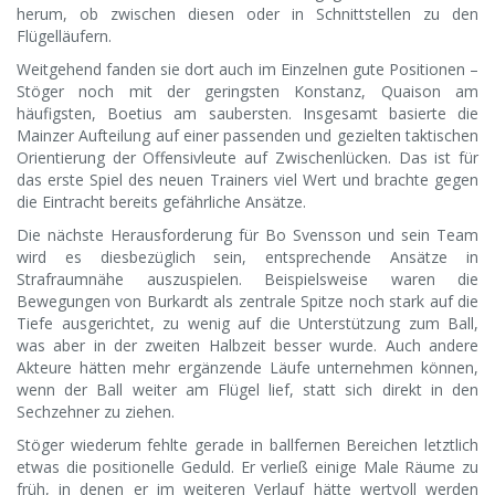
herum, ob zwischen diesen oder in Schnittstellen zu den
Flügelläufern.
Weitgehend fanden sie dort auch im Einzelnen gute Positionen –
Stöger noch mit der geringsten Konstanz, Quaison am
häufigsten, Boetius am saubersten. Insgesamt basierte die
Mainzer Aufteilung auf einer passenden und gezielten taktischen
Orientierung der Offensivleute auf Zwischenlücken. Das ist für
das erste Spiel des neuen Trainers viel Wert und brachte gegen
die Eintracht bereits gefährliche Ansätze.
Die nächste Herausforderung für Bo Svensson und sein Team
wird es diesbezüglich sein, entsprechende Ansätze in
Strafraumnähe auszuspielen. Beispielsweise waren die
Bewegungen von Burkardt als zentrale Spitze noch stark auf die
Tiefe ausgerichtet, zu wenig auf die Unterstützung zum Ball,
was aber in der zweiten Halbzeit besser wurde. Auch andere
Akteure hätten mehr ergänzende Läufe unternehmen können,
wenn der Ball weiter am Flügel lief, statt sich direkt in den
Sechzehner zu ziehen.
Stöger wiederum fehlte gerade in ballfernen Bereichen letztlich
etwas die positionelle Geduld. Er verließ einige Male Räume zu
früh, in denen er im weiteren Verlauf hätte wertvoll werden