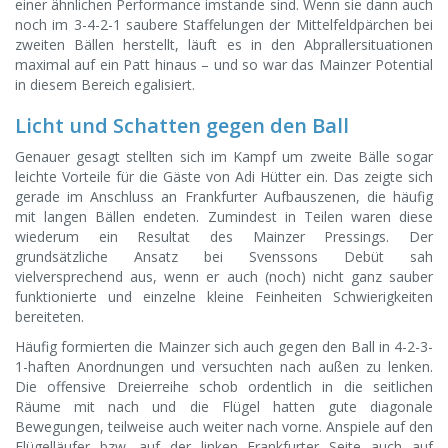
einer ähnlichen Performance imstande sind. Wenn sie dann auch
noch im 3-4-2-1 saubere Staffelungen der Mittelfeldpärchen bei
zweiten Bällen herstellt, läuft es in den Abprallersituationen
maximal auf ein Patt hinaus – und so war das Mainzer Potential
in diesem Bereich egalisiert.
Licht und Schatten gegen den Ball
Genauer gesagt stellten sich im Kampf um zweite Bälle sogar
leichte Vorteile für die Gäste von Adi Hütter ein. Das zeigte sich
gerade im Anschluss an Frankfurter Aufbauszenen, die häufig
mit langen Bällen endeten. Zumindest in Teilen waren diese
wiederum ein Resultat des Mainzer Pressings. Der
grundsätzliche Ansatz bei Svenssons Debüt sah
vielversprechend aus, wenn er auch (noch) nicht ganz sauber
funktionierte und einzelne kleine Feinheiten Schwierigkeiten
bereiteten.
Häufig formierten die Mainzer sich auch gegen den Ball in 4-2-3-
1-haften Anordnungen und versuchten nach außen zu lenken.
Die offensive Dreierreihe schob ordentlich in die seitlichen
Räume mit nach und die Flügel hatten gute diagonale
Bewegungen, teilweise auch weiter nach vorne. Anspiele auf den
Flügelläufer bzw. auf der linken Frankfurter Seite auch auf