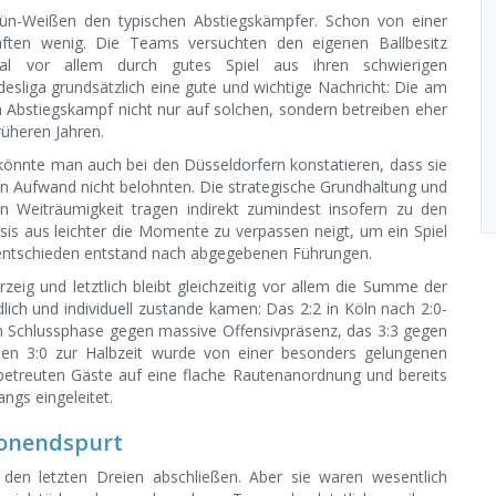
rün-Weißen den typischen Abstiegskämpfer. Schon von einer
ften wenig. Die Teams versuchten den eigenen Ballbesitz
al vor allem durch gutes Spiel aus ihren schwierigen
desliga grundsätzlich eine gute und wichtige Nachricht: Die am
m Abstiegskampf nicht nur auf solchen, sondern betreiben eher
rüheren Jahren.
könnte man auch bei den Düsseldorfern konstatieren, dass sie
nen Aufwand nicht belohnten. Die strategische Grundhaltung und
n Weiträumigkeit tragen indirekt zumindest insofern zu den
is aus leichter die Momente zu verpassen neigt, um ein Spiel
Unentschieden entstand nach abgegebenen Führungen.
erzeig und letztlich bleibt gleichzeitig vor allem die Summe der
edlich und individuell zustande kamen: Das 2:2 in Köln nach 2:0-
en Schlussphase gegen massive Offensivpräsenz, das 3:3 gegen
en 3:0 zur Halbzeit wurde von einer besonders gelungenen
etreuten Gäste auf eine flache Rautenanordnung und bereits
ngs eingeleitet.
sonendspurt
n letzten Dreien abschließen. Aber sie waren wesentlich