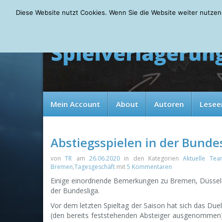
Saturday, 08.08.2026
Diese Website nutzt Cookies. Wenn Sie die Website weiter nutzen
Mein Account
About
Autoren
Lesee
Abstiegsspielen in der Bunde
von
TR
am
26.06.2020
in den Kategorien
Aktuelle Tea
Bremen
,
Tagesgeschäft
mit
5 Kommentaren
Einige einordnende Bemerkungen zu Bremen, Düsseldo
der Bundesliga.
Vor dem letzten Spieltag der Saison hat sich das Du
(den bereits feststehenden Absteiger ausgenommen