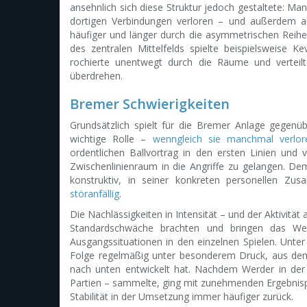
ansehnlich sich diese Struktur jedoch gestaltete: Ma
dortigen Verbindungen verloren – und außerdem au
häufiger und länger durch die asymmetrischen Reihen
des zentralen Mittelfelds spielte beispielsweise K
rochierte unentwegt durch die Räume und verteilt
überdrehen.
Bremer Schwierigkeiten
Grundsätzlich spielt für die Bremer Anlage gegenü
wichtige Rolle –
wenngleich sie manchmal verlor
ordentlichen Ballvortrag in den ersten Linien un
Zwischenlinienraum in die Angriffe zu gelangen. De
konstruktiv, in seiner konkreten personellen Z
störanfällig
.
Die Nachlässigkeiten in Intensität – und der Aktivitä
Standardschwäche brachten und bringen das We
Ausgangssituationen in den einzelnen Spielen. Unter
Folge regelmäßig unter besonderem Druck, aus dem
nach unten entwickelt hat. Nachdem Werder in der
Partien – sammelte, ging mit zunehmenden Ergebnisp
Stabilität in der Umsetzung immer häufiger zurück.