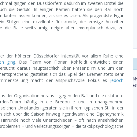
nchmal gingen den Düssldorfern dadurch im zweiten Drittel die
ch die Geduld. In einigen Partien hätten sie den Ball noch
 laufen lassen können, als sie es taten. Als prägendste Figur
evin Stöger eine exzellente Rückrunde, der emsige Antreiber
e die Bälle weiträumig, neigte aber exemplarisch dazu, zu
ber der höheren Düsseldorfer Intensität vor allem Ruhe eine
en ging
. Das Team von Florian Kohfeldt entwickelt einen
d versucht daraus hauptsächlich über Präsenz im und um den
mentsprechend gestaltet sich das Spiel der Bremer stets sehr
W
usammenstellung macht der anspruchsvolle Fokus es
jedoch
l
t aus der Organisation heraus – gegen den Ball und die eklatante
rder-Team häufig in die Bredouille und in unangenehme
 solchen Umständen geraten sie in ihrem typischen Stil in der
 sich über die Saison hinweg irgendwann eine Eigendynamik
 Hinrunde noch viele Unentschieden – oft nach ansehnlichen
roblemen – und Verletzungssorgen – die taktikpsychologische