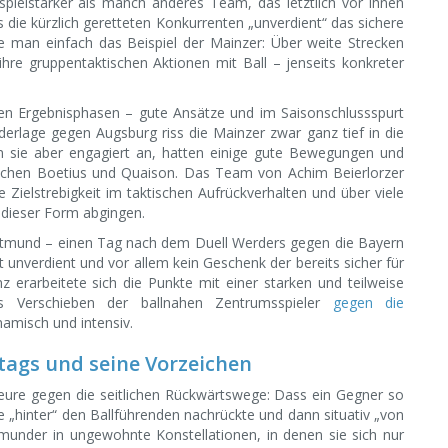
 spielstärker als manch anderes Team, das letztlich vor ihnen
 die kürzlich geretteten Konkurrenten „unverdient“ das sichere
e man einfach das Beispiel der Mainzer: Über weite Strecken
hre gruppentaktischen Aktionen mit Ball – jenseits konkreter
n Ergebnisphasen – gute Ansätze und im Saisonschlussspurt
erlage gegen Augsburg riss die Mainzer zwar ganz tief in die
n sie aber engagiert an, hatten einige gute Bewegungen und
wischen Boetius und Quaison. Das Team von Achim Beierlorzer
 Zielstrebigkeit im taktischen Aufrückverhalten und über viele
n dieser Form abgingen.
rtmund – einen Tag nach dem Duell Werders gegen die Bayern
 unverdient und vor allem kein Geschenk der bereits sicher für
 erarbeitete sich die Punkte mit einer starken und teilweise
as Verschieben der ballnahen Zentrumsspieler
gegen die
amisch und intensiv.
tags und seine Vorzeichen
eure gegen die seitlichen Rückwärtswege: Dass ein Gegner so
e „hinter“ den Ballführenden nachrückte und dann situativ „von
tmunder in ungewohnte Konstellationen, in denen sie sich nur