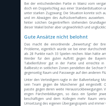
Bei der entscheidenden Partie in Mainz vom verg
doch ein Doppelschlag aus einer Standardsituation u
unter starken Zugzwang. Die Situation konnte sich au
und im Abwägen des Aufrückverhaltens auswirken. 
hinter solchen Gegentreffern stehenden Grundlag
dieser Makel bisher aber ungewöhnlich und unglücklich
Gute Ansätze nicht belohnt
Das macht die einordnende „Bewertung“ der Bremer
Probleme, eigentlich würde sie bei einer durchschni
als 28 Punkte nach 33 Spielen reichen. Man hätte a
Werder für den guten Auftritt gegen die Bayer
Tabellenführer gut in der Partie und erreichte in 
Ballbesitz in seitlichen Zonen pendelten die Sechser
gegenseitig Raum und Passwege auf den anderen Flüg
Unter den Verteidigern ragte in der Ballverteilung Mo
sein Team gegen die Münchener gut eingestellt: Osa
passte gegen deren weite Herausrückbewegungen. Vor
engen Pärchenbildungen, so dass ein Spieler jewe
beschäftigen und dem Kollegen mehr Raum versc
Umsetzung des eigenen Übergangsspiels und immer wi