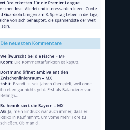
wei Dreierketten für die Premier League
ischen Insel-Allerlei und interessanten Ideen: Conte
d Guardiola bringen am 8. Spieltag Leben in die Liga,
lche von sich behauptet, die spannendste der Welt
 sein.
Die neuesten Kommentare
Weißwurscht bei die Fische – MH
Koom
: Die Kommentarfunktion ist kaputt.
Dortmund öffnet ambivalent den
Zwischenlinienraum – MX
tobit
: Brandt ist seit Jahren überspielt, weil ohne
ihn eben gar nichts geht. Erst als Balancierer von
Bellingh...
Bo henrikisiert die Bayern – MX
AG
: Ja, mein Eindruck war auch immer, dass er
Risiko in Kauf nimmt, um vorne mehr Tore zu
schießen. Ob man d...