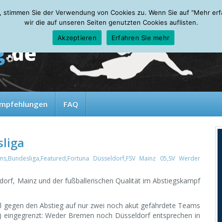
, stimmen Sie der Verwendung von Cookies zu. Wenn Sie auf "Mehr erfah
wir die auf unseren Seiten genutzten Cookies auflisten.
Akzeptieren
Erfahren Sie mehr
mpfehlungen
FAQ
sliga
ms
,
Bundesliga
,
Featured
,
Fortuna Düsseldorf
,
FSV Mainz 05
,
SV Werder
rf, Mainz und der fußballerischen Qualität im Abstiegskampf
ell gegen den Abstieg auf nur zwei noch akut gefährdete Teams
) eingegrenzt: Weder Bremen noch Düsseldorf entsprechen in