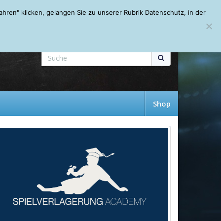
Mein Account
About
Autoren
Leseempfehlungen
FAQ
ren" klicken, gelangen Sie zu unserer Rubrik Datenschutz, in der
Shop