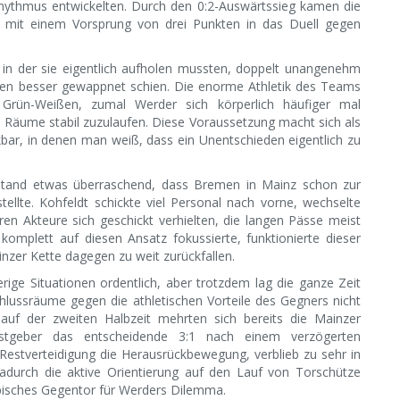
Rhythmus entwickelten. Durch den 0:2-Auswärtssieg kamen die
er mit einem Vorsprung von drei Punkten in das Duell gegen
in der sie eigentlich aufholen mussten, doppelt unangenehm
ffen besser gewappnet schien. Die enorme Athletik des Teams
 Grün-Weißen, zumal Werder sich körperlich häufiger mal
n Räume stabil zuzulaufen. Diese Voraussetzung macht sich als
bar, in denen man weiß, dass ein Unentschieden eigentlich zu
and etwas überraschend, dass Bremen in Mainz schon zur
ellte. Kohfeldt schickte viel Personal nach vorne, wechselte
en Akteure sich geschickt verhielten, die langen Pässe meist
komplett auf diesen Ansatz fokussierte, funktionierte dieser
inzer Kette dagegen zu weit zurückfallen.
rige Situationen ordentlich, aber trotzdem lag die ganze Zeit
hlussräume gegen die athletischen Vorteile des Gegners nicht
lauf der zweiten Halbzeit mehrten sich bereits die Mainzer
astgeber das entscheidende 3:1 nach einem verzögerten
Restverteidigung die Herausrückbewegung, verblieb zu sehr in
dadurch die aktive Orientierung auf den Lauf von Torschütze
ypisches Gegentor für Werders Dilemma.