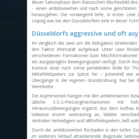
dieser Saisonphase dem klassischen Klischeebild des K
– einen ambitionierten und nach vorne gerichteten 
herausgehen. Die vorwiegend tiefe, in erster Linie st
Leipzig war bei den Düsseldorfern eine in dieser For
Düsseldorfs aggressive und oft as
Im Vergleich der zwei um die Relegation streitenden 
den Faktor Intensität aufgebaut. Unter Uwe Rösler
verschiedenen Formationen bzw. Mischformationen (
ein ausgeprägtes Bewegungsspiel verfügt. Durch Asym
Kontext einer nach vorne pendelnden Rolle für T
Mittelfeldspielers zur Spitze hin – potentiell wie 
Übergänge in der eigenen Grundordnung. Nur bei de
Viererkette.
Die Asymmetrien hängen mit den ambitionierten Be
übliche 3-5-2-Pressingmechanismen mit höhe
Herausrückbewegungen ergänzt. Aus dem Aufbau leg
teilweise enorm weiträumig an, bildete verschie
zentralen Verteidigern und Mittelfeldspielern, ließ w
Durch die ambitionierten Rochaden in den tiefen Zon
im weiteren Verlauf attackierende diagonale Seitenw