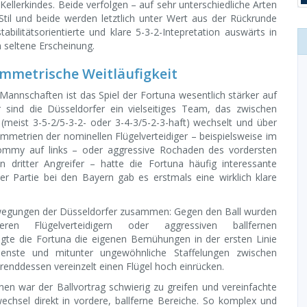
ellerkindes. Beide verfolgen – auf sehr unterschiedliche Arten
Stil und beide werden letztlich unter Wert aus der Rückrunde
abilitätsorientierte und klare 5-3-2-Intepretation auswärts in
m seltene Erscheinung.
ymmetrische Weitläufigkeit
Mannschaften ist das Spiel der Fortuna wesentlich stärker auf
 sind die Düsseldorfer ein vielseitiges Team, das zwischen
meist 3-5-2/5-3-2- oder 3-4-3/5-2-3-haft) wechselt und über
metrien der nominellen Flügelverteidiger – beispielsweise im
hommy auf links – oder aggressive Rochaden des vordersten
ein dritter Angreifer – hatte die Fortuna häufig interessante
r Partie bei den Bayern gab es erstmals eine wirklich klare
wegungen der Düsseldorfer zusammen: Gegen den Ball wurden
ren Flügelverteidigern oder aggressiven ballfernen
te die Fortuna die eigenen Bemühungen in der ersten Linie
denste und mitunter ungewöhnliche Staffelungen zwischen
ährenddessen vereinzelt einen Flügel hoch einrücken.
en war der Ballvortrag schwierig zu greifen und vereinfachte
echsel direkt in vordere, ballferne Bereiche. So komplex und