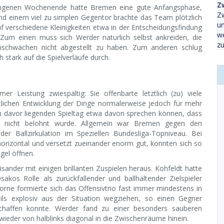
Z
angenen Wochenende hatte Bremen eine gute Anfangsphase,
Zw
nd einem viel zu simplen Gegentor brachte das Team plötzlich
un
f verschiedene Kleinigkeiten etwa in der Entscheidungsfindung
we
Zum einen muss sich Werder natürlich selbst ankreiden, die
zu
enschwächen nicht abgestellt zu haben. Zum anderen schlug
 stark auf die Spielverläufe durch.
 Leistung zwiespältig: Sie offenbarte letztlich (zu) viele
ttlichen Entwicklung der Dinge normalerweise jedoch für mehr
m davor liegenden Spieltag etwa davon sprechen können, dass
n nicht belohnt wurde. Allgemein war Bremen gegen den
der Ballzirkulation im Speziellen Bundesliga-Topniveau. Bei
 horizontal und versetzt zueinander enorm gut, konnten sich so
el öffnen.
isander mit einigen brillanten Zuspielen heraus. Kohfeldt hatte
kos Rolle als zurückfallender und ballhaltender Zielspieler
ne formierte sich das Offensivtrio fast immer mindestens in
ils explosiv aus der Situation wegziehen, so einen Gegner
haffen konnte. Werder fand zu einer besonders sauberen
eder von halblinks diagonal in die Zwischenräume hinein.