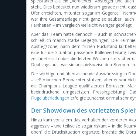
spielstärker als ein „verdienter“ Absteiger und auch
steht. Dies bedeutet nun wiederum gerade nicht, dass
Ufer erreichten, mitunter sogar im Gegenteil. Nehm
war ihre Gesamtanlage nicht ganz so sauber, auch i
Feinheiten – im Vergleich vielleicht weniger gepflegt.
Aber das Team hatte dennoch – auch in schwächere
schließlich manch starke Begegnungen. Die Heimnied
Abstiegszone, nach dem frühen Rückstand kurbelte
eine für die Situation passende Rollenverteilung z
zeichnete sich über die letzten Wochen stets über die
Dribblings aus, wie sie beispielsweise den Bremern i
Der wichtige und überraschende Auswärtssieg in Do
– ließ manchen Beobachter stutzen, aber er war nicht
die Champions League qualifizierten Borussen. Mainz
beeindruckend umgesetzten Pressingleistung: D
Flügelüberladungen
erfolgte zunächst einmal sehr dyn
Der Showdown des vorletzten Spiel
Hinzu kam vor allem das Verhalten der vorderen Akt
aggressiv – und teilweise sogar riskant – in die Räum
oben“ die Drucksituation ergänzte, brachte die Dor