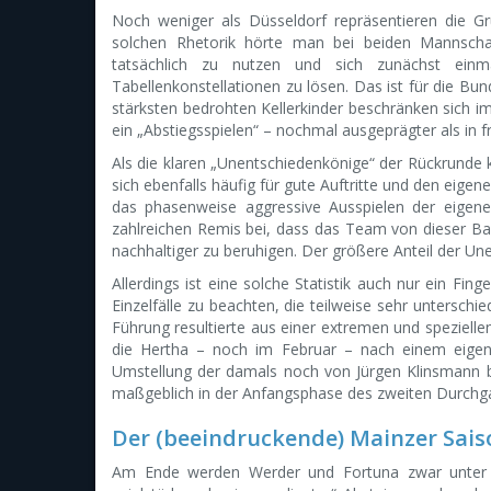
Noch weniger als Düsseldorf repräsentieren die G
solchen Rhetorik hörte man bei beiden Mannscha
tatsächlich zu nutzen und sich zunächst einm
Tabellenkonstellationen zu lösen. Das ist für die Bun
stärksten bedrohten Kellerkinder beschränken sich i
ein „Abstiegsspielen“ – nochmal ausgeprägter als in f
Als die klaren „Unentschiedenkönige“ der Rückrunde 
sich ebenfalls häufig für gute Auftritte und den eige
das phasenweise aggressive Ausspielen der eigene
zahlreichen Remis bei, dass das Team von dieser Bas
nachhaltiger zu beruhigen. Der größere Anteil der 
Allerdings ist eine solche Statistik auch nur ein Fing
Einzelfälle zu beachten, die teilweise sehr unterschi
Führung resultierte aus einer extremen und speziell
die Hertha – noch im Februar – nach einem eigen
Umstellung der damals noch von Jürgen Klinsmann b
maßgeblich in der Anfangsphase des zweiten Durchga
Der (beeindruckende) Mainzer Sai
Am Ende werden Werder und Fortuna zwar unter de