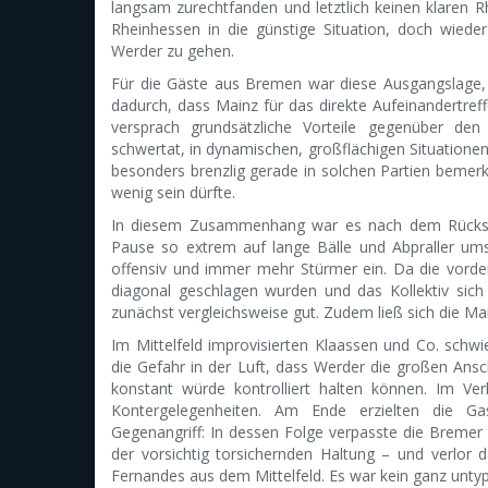
langsam zurechtfanden und letztlich keinen klaren 
Rheinhessen in die günstige Situation, doch wied
Werder zu gehen.
Für die Gäste aus Bremen war diese Ausgangslage, 
dadurch, dass Mainz für das direkte Aufeinandertre
versprach grundsätzliche Vorteile gegenüber den
schwertat, in dynamischen, großflächigen Situatione
besonders brenzlig gerade in solchen Partien bemerk
wenig sein dürfte.
In diesem Zusammenhang war es nach dem Rückst
Pause so extrem auf lange Bälle und Abpraller umst
offensiv und immer mehr Stürmer ein. Da die vorder
diagonal geschlagen wurden und das Kollektiv sich 
zunächst vergleichsweise gut. Zudem ließ sich die Ma
Im Mittelfeld improvisierten Klaassen und Co. schwie
die Gefahr in der Luft, dass Werder die großen Ansc
konstant würde kontrolliert halten können. Im Ver
Kontergelegenheiten. Am Ende erzielten die G
Gegenangriff: In dessen Folge verpasste die Bremer 
der vorsichtig torsichernden Haltung – und verlor 
Fernandes aus dem Mittelfeld. Es war kein ganz unt