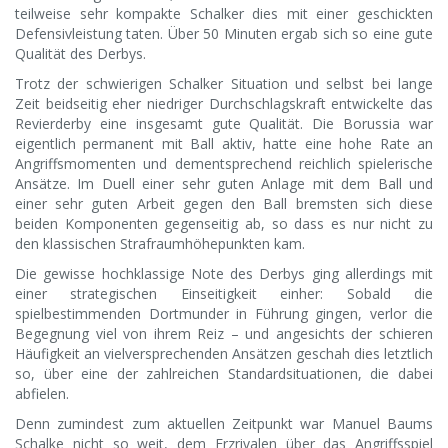
teilweise sehr kompakte Schalker dies mit einer geschickten
Defensivleistung taten. Über 50 Minuten ergab sich so eine gute
Qualität des Derbys.
Trotz der schwierigen Schalker Situation und selbst bei lange
Zeit beidseitig eher niedriger Durchschlagskraft entwickelte das
Revierderby eine insgesamt gute Qualität. Die Borussia war
eigentlich permanent mit Ball aktiv, hatte eine hohe Rate an
Angriffsmomenten und dementsprechend reichlich spielerische
Ansätze. Im Duell einer sehr guten Anlage mit dem Ball und
einer sehr guten Arbeit gegen den Ball bremsten sich diese
beiden Komponenten gegenseitig ab, so dass es nur nicht zu
den klassischen Strafraumhöhepunkten kam.
Die gewisse hochklassige Note des Derbys ging allerdings mit
einer strategischen Einseitigkeit einher: Sobald die
spielbestimmenden Dortmunder in Führung gingen, verlor die
Begegnung viel von ihrem Reiz – und angesichts der schieren
Häufigkeit an vielversprechenden Ansätzen geschah dies letztlich
so, über eine der zahlreichen Standardsituationen, die dabei
abfielen.
Denn zumindest zum aktuellen Zeitpunkt war Manuel Baums
Schalke nicht so weit, dem Erzrivalen über das Angriffsspiel