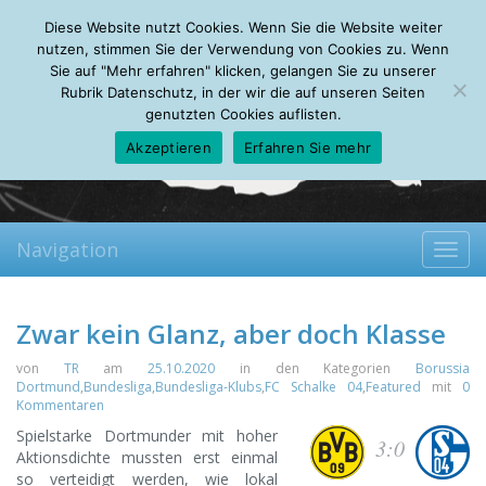
Monday, 10.08.2026
Diese Website nutzt Cookies. Wenn Sie die Website weiter
Mein Account
About
Autoren
Leseempfehlungen
FAQ
nutzen, stimmen Sie der Verwendung von Cookies zu. Wenn
Sie auf "Mehr erfahren" klicken, gelangen Sie zu unserer
Rubrik Datenschutz, in der wir die auf unseren Seiten
genutzten Cookies auflisten.
Akzeptieren
Erfahren Sie mehr
Navigation
Toggl
navig
Zwar kein Glanz, aber doch Klasse
von
TR
am
25.10.2020
in den Kategorien
Borussia
Dortmund
,
Bundesliga
,
Bundesliga-Klubs
,
FC Schalke 04
,
Featured
mit
0
Kommentaren
Spielstarke Dortmunder mit hoher
3:0
Aktionsdichte mussten erst einmal
so verteidigt werden, wie lokal