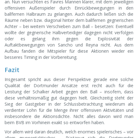
an. Nun versuchten es Favres Mannen klarer, mit dem jeweiligen
offensiven Außenspieler durch Einrückbewegungen in den
ballfernen Halbraum zu gelangen. Auch dadurch ließen sich die
Räume neben bzw. diagonal hinter dem ballfernen gegnerischen
Achter – bei weitem Verschieben zum Ball – besetzen: Eventuell
wollte der gegnerische Halbverteidiger dagegen nicht verfolgen
oder es gelang ihm gegen die Explosivität der
Auftaktbewegungen von Sancho und Reyna nicht. Aus dem
Aufbau fanden die Mitspieler für diese Aktionen wieder ein
besseres Timing in der Vorbereitung.
Fazit
Insgesamt spricht aus dieser Perspektive gerade eine solche
Qualität der Dortmunder Ansätze erst recht auch für die
Leistung der Schalker Arbeit gegen den Ball – insofern, dass
diese verhältnismäßig gut dagegen hielt. Gleichzeitig steht der
Sieg der Gastgeber in der Schlussbetrachtung wiederum als
verdienter Lohn für die Menge ihrer offensiven Aktivitäten und
insbesondere die Aktionsdichte. Nicht alles davon wird man
beim BVB im Vorhinein exakt so entworfen haben.
Vor allem wird daran deutlich, welch enormes spielerisches – vor
allem gruppentaktisches – Rüstzeug sich die Dortmunder