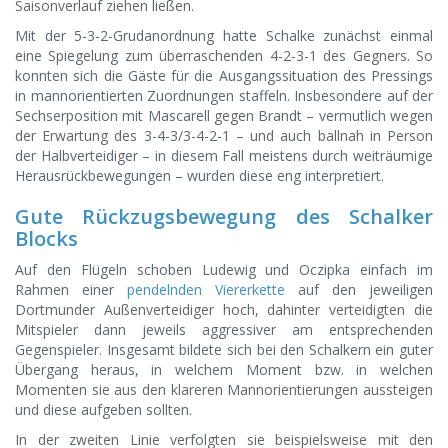
Saisonverlauf ziehen ließen.
Mit der 5-3-2-Grudanordnung hatte Schalke zunächst einmal
eine Spiegelung zum überraschenden 4-2-3-1 des Gegners. So
konnten sich die Gäste für die Ausgangssituation des Pressings
in mannorientierten Zuordnungen staffeln. Insbesondere auf der
Sechserposition mit Mascarell gegen Brandt – vermutlich wegen
der Erwartung des 3-4-3/3-4-2-1 – und auch ballnah in Person
der Halbverteidiger – in diesem Fall meistens durch weiträumige
Herausrückbewegungen – wurden diese eng interpretiert.
Gute Rückzugsbewegung des Schalker
Blocks
Auf den Flügeln schoben Ludewig und Oczipka einfach im
Rahmen einer
pendelnden Viererkette
auf den jeweiligen
Dortmunder Außenverteidiger hoch, dahinter verteidigten die
Mitspieler dann jeweils aggressiver am entsprechenden
Gegenspieler. Insgesamt bildete sich bei den Schalkern ein guter
Übergang heraus, in welchem Moment bzw. in welchen
Momenten sie aus den klareren Mannorientierungen aussteigen
und diese aufgeben sollten.
In der zweiten Linie verfolgten sie beispielsweise mit den