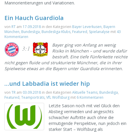
Mannorientierungen und Variationen.
Ein Hauch Guardiola
von
RT
am
17.09.2018
in den Kategorien
Bayer Leverkusen
,
Bayern
München
,
Bundesliga
,
Bundesliga-Klubs
,
Featured
,
Spielanalyse
mit
43
Kommentaren
Bayer ging von Anfang an wenig
3:1
Risiko in München – und wurde dafür
bestraft. Eine tiefe Fünferkette reichte
nicht gegen fluide und strukturierte Münchner, die in ihrer
Spielweise etwas an die Bayern unter Guardiola erinnerten.
…und Labbadia ist wieder hip
von
TR
am
03.09.2018
in den Kategorien
Aktuelle Teams
,
Bundesliga
,
Featured
,
Teamporträts
,
VfL Wolfsburg
mit
6 Kommentaren
Letzte Saison noch mit viel Glück den
Abstieg vermieden und angesichts
schwacher Auftritte auch ohne die
ermutigende Perspektive, nun jedoch ein
starker Start – Wolfsburg als