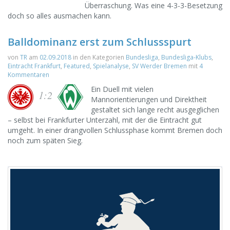
Überraschung. Was eine 4-3-3-Besetzung
doch so alles ausmachen kann.
Balldominanz erst zum Schlussspurt
von
TR
am
02.09.2018
in den Kategorien
Bundesliga
,
Bundesliga-Klubs
,
Eintracht Frankfurt
,
Featured
,
Spielanalyse
,
SV Werder Bremen
mit
4
Kommentaren
Ein Duell mit vielen
1:2
Mannorientierungen und Direktheit
gestaltet sich lange recht ausgeglichen
– selbst bei Frankfurter Unterzahl, mit der die Eintracht gut
umgeht. In einer drangvollen Schlussphase kommt Bremen doch
noch zum späten Sieg.