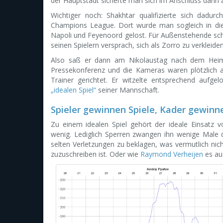
der Hauptstadt sicherte man sich im Anschluss dann 
Wichtiger noch: Shakhtar qualifizierte sich dadu
Champions League. Dort wurde man sogleich in die 
Napoli und Feyenoord gelost. Für Außenstehende sc
seinen Spielern versprach, sich als Zorro zu verkleiden,
Also saß er dann am Nikolaustag nach dem Heim
Pressekonferenz und die Kameras waren plötzlich 
Trainer gerichtet. Er witzelte entsprechend aufg
„idealen Spiel“
seiner Mannschaft.
Spieler gewinnen Spiele, Kader gewinn
Zu einem idealen Spiel gehört der ideale Einsatz vo
wenig. Lediglich Sperren zwangen ihn wenige Male d
selten Verletzungen zu beklagen, was vermutlich nich
zuzuschreiben ist. Oder wie
Raymond Verheijen
es aus