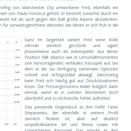
er heftig von Manchester City umworbene Fred, ebenfalls ein
Team von Paulo Fonseca gehört. Er besticht zunächst durch ein
owohl mit als auch gegen den Ball große Räume abzudecken.
n für vorwärtsgerichtete Aktionen, bei denen er sich früh in die
Ganz im Gegenteil variiert Fred seine Rolle
oftmals ziemlich geschickt und agiert
phasenweise auch als Ankerspieler. Aus dieser
Position fällt ebenso wie in Umschaltmomenten
sein hervorragendes vertikales Passspiel auf, bei
dem er die zur Verfügung stehenden Optionen
schnell und erfolgsstabil abwägt. Gleichzeitig
kann Fred sich häufig gut aus Drucksituationen
lösen. Die Pressingresistenz leidet lediglich dann
einmal, wenn er in solchen Momenten doch
überdreht und so technische Fehler auftreten.
Das passende Gegenstück zu ihm heißt Taras
Stepanenko, der ebenfalls in seinem Profil
ziemlich flexibel ist, aber auf deutlich
unspektakulärere Art und Weise sowie mit
schwächerem Passspiel. Das erlaubt es ihm