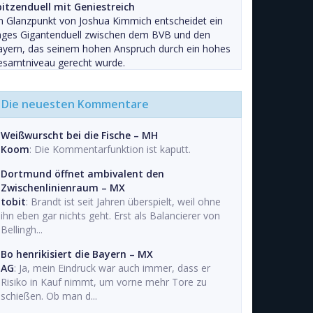
pitzenduell mit Geniestreich
n Glanzpunkt von Joshua Kimmich entscheidet ein
nges Gigantenduell zwischen dem BVB und den
ayern, das seinem hohen Anspruch durch ein hohes
esamtniveau gerecht wurde.
Die neuesten Kommentare
Weißwurscht bei die Fische – MH
Koom
: Die Kommentarfunktion ist kaputt.
Dortmund öffnet ambivalent den
Zwischenlinienraum – MX
tobit
: Brandt ist seit Jahren überspielt, weil ohne
ihn eben gar nichts geht. Erst als Balancierer von
Bellingh...
Bo henrikisiert die Bayern – MX
AG
: Ja, mein Eindruck war auch immer, dass er
Risiko in Kauf nimmt, um vorne mehr Tore zu
schießen. Ob man d...