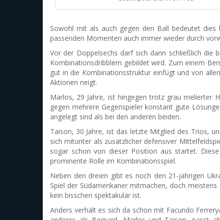
Sowohl mit als auch gegen den Ball bedeutet dies hä
passenden Momenten auch immer wieder durch vorwär
Vor der Doppelsechs darf sich dann schließlich die b
Kombinationsdribblern gebildet wird. Zum einem Benar
gut in die Kombinationsstruktur einfügt und von al
Aktionen neigt.
Marlos, 29 Jahre, ist hingegen trotz grau melierter 
gegen mehrere Gegenspieler konstant gute Lösungen
angelegt sind als bei den anderen beiden.
Taison, 30 Jahre, ist das letzte Mitglied des Trios, u
sich mitunter als zusätzlicher defensiver Mittelfeldsp
sogar schon von dieser Position aus startet. Diese 
prominente Rolle im Kombinationsspiel.
Neben den dreien gibt es noch den 21-jährigen Ukra
Spiel der Südamerikaner mitmachen, doch meistens dar
kein bisschen spektakulär ist.
Anders verhält es sich da schon mit Facundo Ferrerya
anderes als Bernard, Marlos und Taison, passt ab