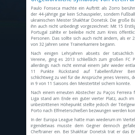
Paulo Fonseca machte ein Auftritt als Zorro berühm
der 44-jährige gar kein Schauspieler, sondern Fußbal
ukrainischen Meister Shakhtar Donetsk. Die große B
ihn auch nicht unbedingt vorgezeichnet: Mit 15 Erstli
Portugal zählte er beileibe nicht zum Kreis öffentli
Personen. Das sollte sich auch nicht ändern, als er 
von 32 Jahren seine Trainerkarriere begann.
Nach einigen Lehrjahren abseits der tatsächlich
Vereine, ging es 2013 schließlich zum großen FC 
allerdings nach nicht einmal einem Jahr wieder entl
11 Punkte Rückstand auf Tabellenführer Ben
schlichtweg zu viel für die Ansprüche jenes Vereins, d
in 9 von 11 Saisons den Meistertitel sichern konnte.
Nach einem erneuten Abstecher zu Paços Ferreira fa
Liga stand am Ende ein guter vierter Platz, auch im
unbestrittenen Höhepunkt stellte jedoch der Titelgew
Porto nach Elfmeterschießen bezwungen werden kon
In der Europa League hatte man wiederum im Viertelfi
irgendetwas musste dem Gegner dennoch gefalle
Cheftrainer ein. Bei Shakhtar Donetsk trat er das E