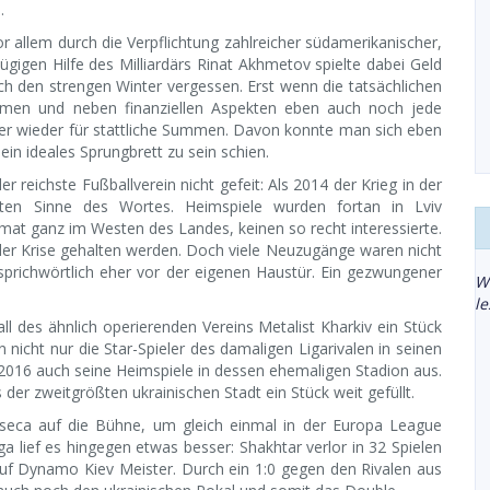
.
 allem durch die Verpflichtung zahlreicher südamerikanischer,
ügigen Hilfe des Milliardärs Rinat Akhmetov spielte dabei Geld
h den strengen Winter vergessen. Erst wenn die tatsächlichen
kamen und neben finanziellen Aspekten eben auch noch jede
ler wieder für stattliche Summen. Davon konnte man sich eben
ein ideales Sprungbrett zu sein schien.
reichste Fußballverein nicht gefeit: Als 2014 der Krieg in der
sten Sinne des Wortes. Heimspiele wurden fortan in Lviv
mat ganz im Westen des Landes, keinen so recht interessierte.
 der Krise gehalten werden. Doch viele Neuzugänge waren nicht
prichwörtlich eher vor der eigenen Haustür. Ein gezwungener
W
l
l des ähnlich operierenden Vereins Metalist Kharkiv ein Stück
icht nur die Star-Spieler des damaligen Ligarivalen in seinen
 2016 auch seine Heimspiele in dessen ehemaligen Stadion aus.
er zweitgrößten ukrainischen Stadt ein Stück weit gefüllt.
nseca auf die Bühne, um gleich einmal in der Europa League
 lief es hingegen etwas besser: Shakhtar verlor in 32 Spielen
uf Dynamo Kiev Meister. Durch ein 1:0 gegen den Rivalen aus