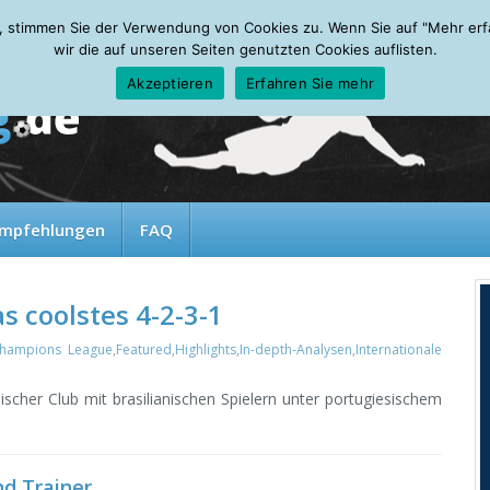
, stimmen Sie der Verwendung von Cookies zu. Wenn Sie auf "Mehr erfah
wir die auf unseren Seiten genutzten Cookies auflisten.
Akzeptieren
Erfahren Sie mehr
mpfehlungen
FAQ
 coolstes 4-2-3-1
hampions League
,
Featured
,
Highlights
,
In-depth-Analysen
,
Internationale
scher Club mit brasilianischen Spielern unter portugiesischem
d Trainer