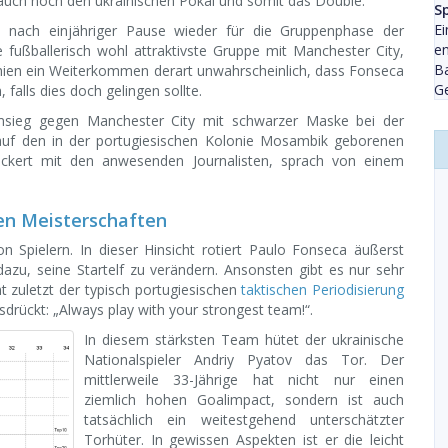
auch noch den ukrainischen Pokal und somit das Double.
S
Ei
rch nach einjähriger Pause wieder für die Gruppenphase der
e
fußballerisch wohl attraktivste Gruppe mit Manchester City,
B
hien ein Weiterkommen derart unwahrscheinlich, dass Fonseca
G
 falls dies doch gelingen sollte.
sieg gegen Manchester City mit schwarzer Maske bei der
auf den in der portugiesischen Kolonie Mosambik geborenen
elockert mit den anwesenden Journalisten, sprach von einem
en Meisterschaften
n Spielern. In dieser Hinsicht rotiert Paulo Fonseca äußerst
azu, seine Startelf zu verändern. Ansonsten gibt es nur sehr
t zuletzt der typisch portugiesischen
taktischen Periodisierung
drückt: „Always play with your strongest team!“.
In diesem stärksten Team hütet der ukrainische
Nationalspieler Andriy Pyatov das Tor. Der
mittlerweile 33-Jährige hat nicht nur einen
ziemlich hohen Goalimpact, sondern ist auch
tatsächlich ein weitestgehend unterschätzter
Torhüter. In gewissen Aspekten ist er die leicht