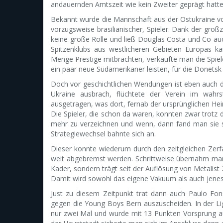
andauernden Amtszeit wie kein Zweiter geprägt hatte
Bekannt wurde die Mannschaft aus der Ostukraine vor
vorzugsweise brasilianischer, Spieler. Dank der großz
keine große Rolle und ließ Douglas Costa und Co auc
Spitzenklubs aus westlicheren Gebieten Europas 
Menge Prestige mitbrachten, verkaufte man die Spie
ein paar neue Südamerikaner leisten, für die Donetsk 
Doch vor geschichtlichen Wendungen ist eben auch der 
Ukraine ausbrach, flüchtete der Verein im wahr
ausgetragen, was dort, fernab der ursprünglichen Hei
Die Spieler, die schon da waren, konnten zwar trotz
mehr zu verzeichnen und wenn, dann fand man sie s
Strategiewechsel bahnte sich an.
Dieser konnte wiederum durch den zeitgleichen Zerfal
weit abgebremst werden. Schrittweise übernahm man n
Kader, sondern trägt seit der Auflösung von Metalist
Damit wird sowohl das eigene Vakuum als auch jenes d
Just zu diesem Zeitpunkt trat dann auch Paulo Fo
gegen die Young Boys Bern auszuscheiden. In der Liga
nur zwei Mal und wurde mit 13 Punkten Vorsprung a