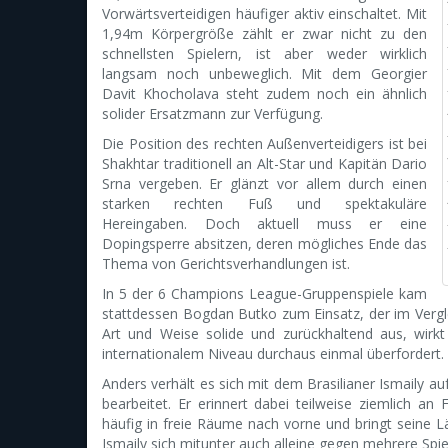
Vorwärtsverteidigen häufiger aktiv einschaltet. Mit
1,94m Körpergröße zählt er zwar nicht zu den
schnellsten Spielern, ist aber weder wirklich
langsam noch unbeweglich. Mit dem Georgier
Davit Khocholava steht zudem noch ein ähnlich
solider Ersatzmann zur Verfügung.
Die Position des rechten Außenverteidigers ist bei
Shakhtar traditionell an Alt-Star und Kapitän Dario
Srna vergeben. Er glänzt vor allem durch einen
starken rechten Fuß und spektakuläre
Hereingaben. Doch aktuell muss er eine
Dopingsperre absitzen, deren mögliches Ende das
Thema von Gerichtsverhandlungen ist.
In 5 der 6 Champions League-Gruppenspiele kam
stattdessen Bogdan Butko zum Einsatz, der im Vergleich
Art und Weise solide und zurückhaltend aus, wirk
internationalem Niveau durchaus einmal überfordert.
Anders verhält es sich mit dem Brasilianer Ismaily au
bearbeitet. Er erinnert dabei teilweise ziemlich a
häufig in freie Räume nach vorne und bringt seine 
Ismaily sich mitunter auch alleine gegen mehrere Spi