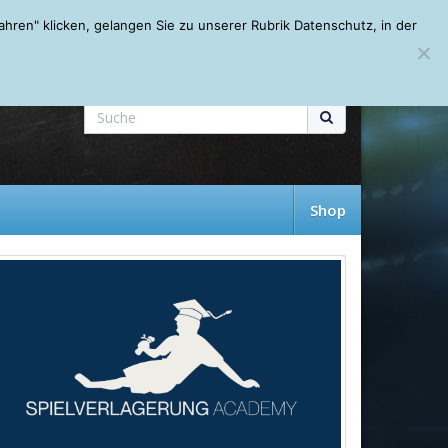
Mein Account
About
Autoren
Leseempfehlungen
FAQ
ren" klicken, gelangen Sie zu unserer Rubrik Datenschutz, in der
Shop