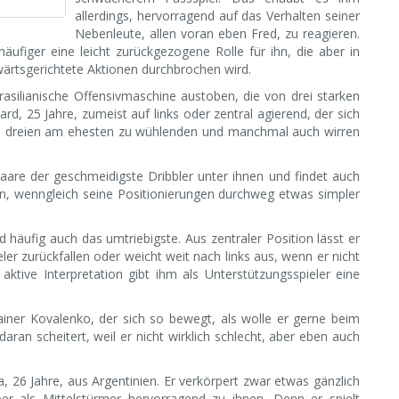
allerdings, hervorragend auf das Verhalten seiner
Nebenleute, allen voran eben Fred, zu reagieren.
ufiger eine leicht zurückgezogene Rolle für ihn, die aber in
tsgerichtete Aktionen durchbrochen wird.
rasilianische Offensivmaschine austoben, die von drei starken
d, 25 Jahre, zumeist auf links oder zentral agierend, der sich
len dreien am ehesten zu wühlenden und manchmal auch wirren
Haare der geschmeidigste Dribbler unter ihnen und findet auch
, wenngleich seine Positionierungen durchweg etwas simpler
nd häufig auch das umtriebigste. Aus zentraler Position lässt er
ieler zurückfallen oder weicht weit nach links aus, wenn er nicht
aktive Interpretation gibt ihm als Unterstützungsspieler eine
iner Kovalenko, der sich so bewegt, als wolle er gerne beim
an scheitert, weil er nicht wirklich schlecht, aber eben auch
, 26 Jahre, aus Argentinien. Er verkörpert zwar etwas gänzlich
er als Mittelstürmer hervorragend zu ihnen. Denn er spielt