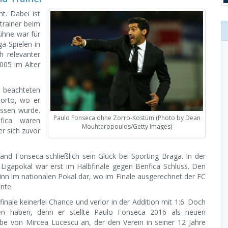
t. Dabei ist
ltrainer beim
ühne war für
ga-Spielen in
ch relevanter
2005 im Alter
 beachteten
Porto, wo er
assen wurde.
Paulo Fonseca ohne Zorro-Kostüm (Photo by Dean
fica waren
Mouhtaropoulos/Getty Images)
er sich zuvor
nd Fonseca schließlich sein Glück bei Sporting Braga. In der
 Ligapokal war erst im Halbfinale gegen Benfica Schluss. Den
inn im nationalen Pokal dar, wo im Finale ausgerechnet der FC
nte.
nale keinerlei Chance und verlor in der Addition mit 1:6. Doch
n haben, denn er stellte Paulo Fonseca 2016 als neuen
rbe von Mircea Lucescu an, der den Verein in seiner 12 Jahre