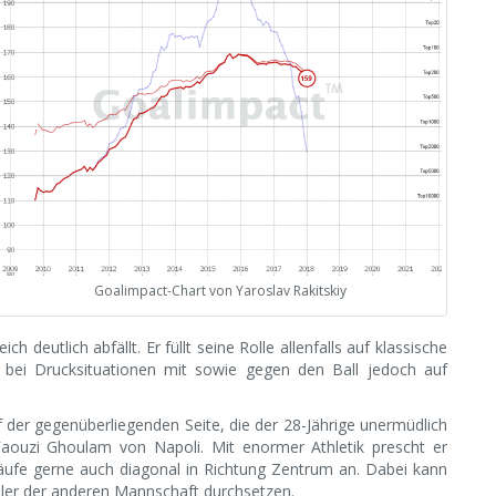
Goalimpact-Chart von Yaroslav Rakitskiy
 deutlich abfällt. Er füllt seine Rolle allenfalls auf klassische
t bei Drucksituationen mit sowie gegen den Ball jedoch auf
f der gegenüberliegenden Seite, die der 28-Jährige unermüdlich
n Faouzi Ghoulam von Napoli. Mit enormer Athletik prescht er
Läufe gerne auch diagonal in Richtung Zentrum an. Dabei kann
eler der anderen Mannschaft durchsetzen.