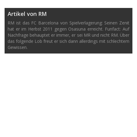
Artikel von RM
RM ist das FC Barcelona von Spielverlagerung: Seinen Zenit
hat er im Herbst 2011 gegen Osasuna erreicht. Funfact: Auf
Nachfrage behauptet er immer, er sei MR und nicht RM. Über
das folgende Lob freut er sich dann allerdings mit schlechtem
Gewissen.