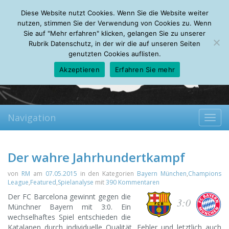
Sunday, 09.08.2026
Diese Website nutzt Cookies. Wenn Sie die Website weiter
Mein Account
About
Autoren
Leseempfehlungen
FAQ
nutzen, stimmen Sie der Verwendung von Cookies zu. Wenn
Sie auf "Mehr erfahren" klicken, gelangen Sie zu unserer
Rubrik Datenschutz, in der wir die auf unseren Seiten
genutzten Cookies auflisten.
Akzeptieren
Erfahren Sie mehr
Navigation
Toggl
navig
Der wahre Jahrhundertkampf
von
RM
am
07.05.2015
in den Kategorien
Bayern München
,
Champions
League
,
Featured
,
Spielanalyse
mit
390 Kommentaren
Der FC Barcelona gewinnt gegen die
3:0
Münchner Bayern mit 3:0. Ein
wechselhaftes Spiel entschieden die
Katalanen durch individuelle Qualität, Fehler und letztlich auch