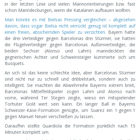
in der letzten Linie und vielen Mannorientierungen bzw. fast
schon Manndeckungen, wenn die Katalanen aufbauen wollten.
Man könnte es mit Bielsas Pressing vergleichen – abgesehen
davon, dass sogar Bielsa nicht verrückt genug ist komplett auf
einen freien, absichernden Spieler zu verzichten.
Bayern hatte
die drei Verteidiger gegen Barcelonas drei Stürmer, sie hatten
die Flügelverteidiger gegen Barcelonas Außenverteidiger, die
beiden Sechser (Alonso und Lahm) manndeckten die
gegnerischen Achter und Schweinsteiger kümmerte sich um
Busquets.
An sich ist das keine schlechte Idee, aber Barcelonas Stürmer
sind nicht nur zu schnell und dribbelstark, sondern auch zu
intelligent. Sie machten die Abwehrreihe Bayerns extrem breit,
Barcelonas Mittelfeldspieler zogen Lahm und Alonso nach
vorne, während Ter Stegen zeigte, wieso ein mitspielender
Torhüter Gold wert sein kann. Ein langer Ball in Bayerns
Schweizer-Käse-Formation genügte, um Suarez ein 1-gegen-1
gegen Manuel Neuer verschießen zu lassen.
Daraufhin stellte Guardiola die Formation pünktlich nach 15
Minuten komplett um.