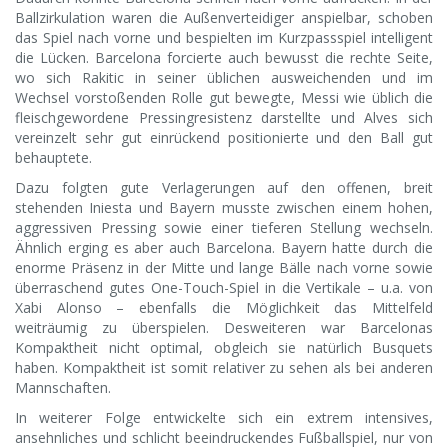
Ballzirkulation waren die Außenverteidiger anspielbar, schoben
das Spiel nach vorne und bespielten im Kurzpassspiel intelligent
die Lücken. Barcelona forcierte auch bewusst die rechte Seite,
wo sich Rakitic in seiner üblichen ausweichenden und im
Wechsel vorstoßenden Rolle gut bewegte, Messi wie üblich die
fleischgewordene Pressingresistenz darstellte und Alves sich
vereinzelt sehr gut einrückend positionierte und den Ball gut
behauptete.
Dazu folgten gute Verlagerungen auf den offenen, breit
stehenden Iniesta und Bayern musste zwischen einem hohen,
aggressiven Pressing sowie einer tieferen Stellung wechseln.
Ähnlich erging es aber auch Barcelona. Bayern hatte durch die
enorme Präsenz in der Mitte und lange Bälle nach vorne sowie
überraschend gutes One-Touch-Spiel in die Vertikale – u.a. von
Xabi Alonso – ebenfalls die Möglichkeit das Mittelfeld
weiträumig zu überspielen. Desweiteren war Barcelonas
Kompaktheit nicht optimal, obgleich sie natürlich Busquets
haben. Kompaktheit ist somit relativer zu sehen als bei anderen
Mannschaften.
In weiterer Folge entwickelte sich ein extrem intensives,
ansehnliches und schlicht beeindruckendes Fußballspiel, nur von