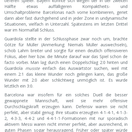
tieferen Spieler. Bayern konnte sich wegen der in der zweiten
Hälfte etwas auffälligeren Kompaktheits- und
Umschaltprobleme Barcelonas nach vorne kombinieren, geriet
dann aber fast durchgehend und in jeder Zone in undynamische
Situationen, vielfach in Unterzahl. Spätestens im letzten Drittel
war im Normalfall Schluss.
Guardiola stellte in der Schlussphase zwar noch um, brachte
Götze für Müller (Anmerkung: Niemals Müller auswechseln),
schob Lahm breiter und sorgte für einen deutlich offensiveren
Fokus, aber hier bzw. die Minute darauf war das Spiel schon de
facto vorbei. Man lag durch einen Doppelschlag 2:0 hinten und
Guardiola
musste
einfach das Auswärtstor suchen, weil mit
einem 2:1 das kleine Wunder noch gelingen kann, das große
Wunder mit 2:0 aber schlichtweg unmöglich ist. Es wurde
letztlich ein 3:0.
Barcelona war insofern für ein solches Duell die besser
gewappnete Mannschaft, weil sie mehr offensive
Durchschlagskraft erzeugen kann. Defensiv waren sie nicht
perfekt, aber stabil genug. Ihre situativ erzeugten 4-1-4-1, 4-1-3-
2, 4-3-3, 4-4-2 und 4-4-1-1-Formationen mit nur sporadisch
aktivem Messi waren nicht immer perfekt, aber ausreichend, in
guten Phasen sogar herausragend. Früher oder später würde