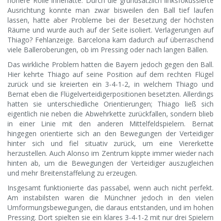
höhere Rolle innehatte. Durch die grundsätzlich linksfokussierte
Ausrichtung konnte man zwar bisweilen den Ball tief laufen
lassen, hatte aber Probleme bei der Besetzung der höchsten
Räume und wurde auch auf der Seite isoliert. Verlagerungen auf
Thiago? Fehlanzeige. Barcelona kam dadurch auf überraschend
viele Balleroberungen, ob im Pressing oder nach langen Bällen.
Das wirkliche Problem hatten die Bayern jedoch gegen den Ball.
Hier kehrte Thiago auf seine Position auf dem rechten Flügel
zurück und sie kreierten ein 3-4-1-2, in welchem Thiago und
Bernat eben die Flügelverteidigerpositionen besetzten. Allerdings
hatten sie unterschiedliche Orientierungen; Thiago ließ sich
eigentlich nie neben die Abwehrkette zurückfallen, sondern blieb
in einer Linie mit den anderen Mittelfeldspielern. Bernat
hingegen orientierte sich an den Bewegungen der Verteidiger
hinter sich und fiel situativ zurück, um eine Viererkette
herzustellen. Auch Alonso im Zentrum kippte immer wieder nach
hinten ab, um die Bewegungen der Verteidiger auszugleichen
und mehr Breitenstaffelung zu erzeugen.
Insgesamt funktionierte das passabel, wenn auch nicht perfekt.
Am instabilsten waren die Münchner jedoch in den vielen
Umformungsbewegungen, die daraus entstanden, und im hohen
Pressing. Dort spielten sie ein klares 3-4-1-2 mit nur drei Spielern