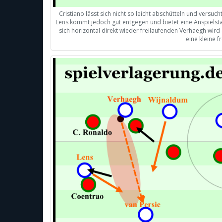
Cristiano lässt sich nicht so leicht abschütteln und versuc
Lens kommt jedoch gut entgegen und bietet eine Anspiels
sich horizontal direkt wieder freilaufenden Verhaegh wir
eine kleine 