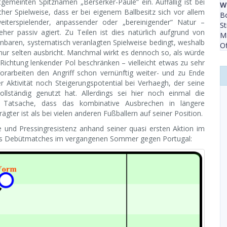
gemeinten Spitznamen „Berserker-Paule“ ein. Auffällig ist bei
Wi
er Spielweise, dass er bei eigenem Ballbesitz sich vor allem
Bo
eiterspielender, anpassender oder „bereinigender“ Natur –
St
her passiv agiert. Zu Teilen ist dies natürlich aufgrund von
Ma
baren, systematisch veranlagten Spielweise bedingt, weshalb
Of
 nur selten ausbricht. Manchmal wirkt es dennoch so, als würde
ige Richtung lenkender Pol beschränken – vielleicht etwas zu sehr
orarbeiten den Angriff schon vernünftig weiter- und zu Ende
r Aktivität noch Steigerungspotential bei Verhaegh, der seine
lständig genutzt hat. Allerdings sei hier noch einmal die
e Tatsache, dass das kombinative Ausbrechen in längere
gter ist als bei vielen anderen Fußballern auf seiner Position.
e und Pressingresistenz anhand seiner quasi ersten Aktion im
ines Debütmatches im vergangenen Sommer gegen Portugal: