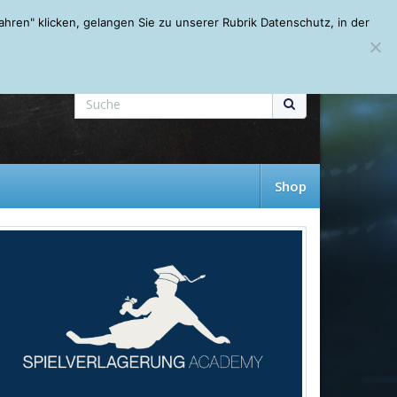
Mein Account
About
Autoren
Leseempfehlungen
FAQ
ren" klicken, gelangen Sie zu unserer Rubrik Datenschutz, in der
Shop