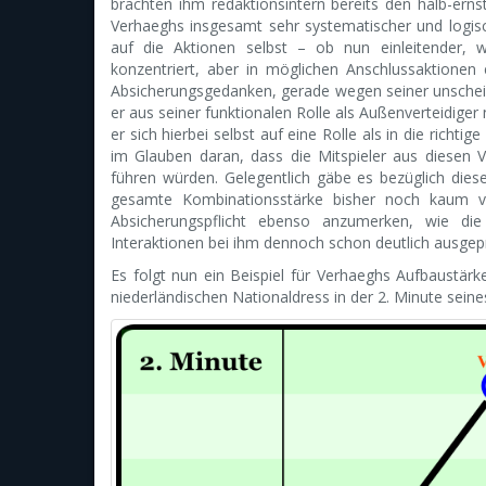
brachten ihm redaktionsintern bereits den halb-ernst
Verhaeghs insgesamt sehr systematischer und logisch
auf die Aktionen selbst – ob nun einleitender, w
konzentriert, aber in möglichen Anschlussaktionen e
Absicherungsgedanken, gerade wegen seiner unschein
er aus seiner funktionalen Rolle als Außenverteidiger
er sich hierbei selbst auf eine Rolle als in die richt
im Glauben daran, dass die Mitspieler aus diesen V
führen würden. Gelegentlich gäbe es bezüglich diese
gesamte Kombinationsstärke bisher noch kaum vol
Absicherungspflicht ebenso anzumerken, wie di
Interaktionen bei ihm dennoch schon deutlich ausgeprä
Es folgt nun ein Beispiel für Verhaeghs Aufbaustärk
niederländischen Nationaldress in der 2. Minute se