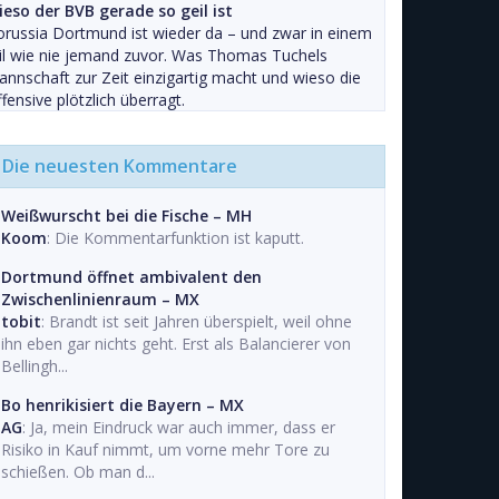
eso der BVB gerade so geil ist
russia Dortmund ist wieder da – und zwar in einem
il wie nie jemand zuvor. Was Thomas Tuchels
nnschaft zur Zeit einzigartig macht und wieso die
fensive plötzlich überragt.
Die neuesten Kommentare
Weißwurscht bei die Fische – MH
Koom
: Die Kommentarfunktion ist kaputt.
Dortmund öffnet ambivalent den
Zwischenlinienraum – MX
tobit
: Brandt ist seit Jahren überspielt, weil ohne
ihn eben gar nichts geht. Erst als Balancierer von
Bellingh...
Bo henrikisiert die Bayern – MX
AG
: Ja, mein Eindruck war auch immer, dass er
Risiko in Kauf nimmt, um vorne mehr Tore zu
schießen. Ob man d...