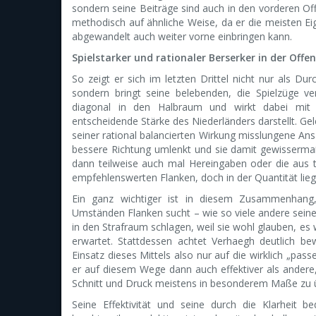
sondern seine Beiträge sind auch in den vorderen Of
methodisch auf ähnliche Weise, da er die meisten E
abgewandelt auch weiter vorne einbringen kann.
Spielstarker und rationaler Berserker in der Offen
So zeigt er sich im letzten Drittel nicht nur als Du
sondern bringt seine belebenden, die Spielzüge v
diagonal in den Halbraum und wirkt dabei mit
entscheidende Stärke des Niederländers darstellt. Ge
seiner rational balancierten Wirkung misslungene Ansä
bessere Richtung umlenkt und sie damit gewissermaß
dann teilweise auch mal Hereingaben oder die aus tak
empfehlenswerten Flanken, doch in der Quantität liegt
Ein ganz wichtiger ist in diesem Zusammenhang,
Umständen Flanken sucht – wie so viele andere seine
in den Strafraum schlagen, weil sie wohl glauben, es 
erwartet. Stattdessen achtet Verhaegh deutlich b
Einsatz dieses Mittels also nur auf die wirklich „p
er auf diesem Wege dann auch effektiver als andere
Schnitt und Druck meistens in besonderem Maße zu 
Seine Effektivität und seine durch die Klarheit be