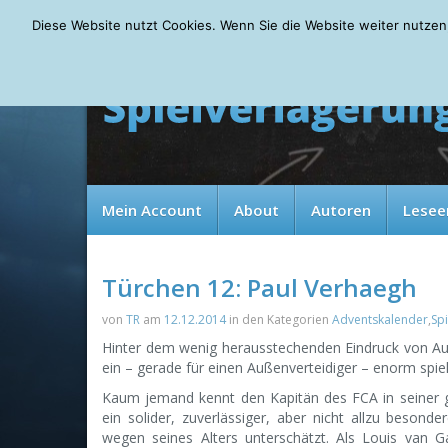
Thursday, 06.08.2026
Diese Website nutzt Cookies. Wenn Sie die Website weiter nutzen
Mein Account
About
Autoren
Lesee
Türchen 12: Paul Verhaegh
von
TR
am
12.12.2014
in den Kategorien
Adventskalender
,
Sp
Hinter dem wenig herausstechenden Eindruck von Aug
ein – gerade für einen Außenverteidiger – enorm spiel
Kaum jemand kennt den Kapitän des FCA in seiner ges
ein solider, zuverlässiger, aber nicht allzu bes
wegen seines Alters unterschätzt. Als Louis van