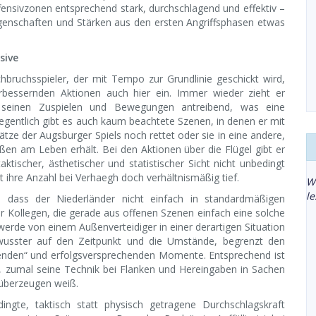
fensivzonen entsprechend stark, durchschlagend und effektiv –
igenschaften und Stärken aus den ersten Angriffsphasen etwas
sive
rchbruchsspieler, der mit Tempo zur Grundlinie geschickt wird,
erbessernden Aktionen auch hier ein. Immer wieder zieht er
 seinen Zuspielen und Bewegungen antreibend, was eine
legentlich gibt es auch kaum beachtete Szenen, in denen er mit
tze der Augsburger Spiels noch rettet oder sie in eine andere,
en am Leben erhält. Bei den Aktionen über die Flügel gibt er
tischer, ästhetischer und statistischer Sicht nicht unbedingt
 ihre Anzahl bei Verhaegh doch verhältnismäßig tief.
W
l
 dass der Niederländer nicht einfach in standardmäßigen
r Kollegen, die gerade aus offenen Szenen einfach eine solche
werde von einem Außenverteidiger in einer derartigen Situation
ewusster auf den Zeitpunkt und die Umstände, begrenzt den
assenden“ und erfolgsversprechenden Momente. Entsprechend ist
, zumal seine Technik bei Flanken und Hereingaben in Sachen
überzeugen weiß.
dingte, taktisch statt physisch getragene Durchschlagskraft