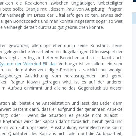
ankten die Reaktionen zwischen ungläubiger, unbeteiligter
bitte sollte Oranje mit „diesem Paul von Augsburg“, fragten
 für Verhaegh im Dress der Elftal erfolgen sollten, erwies sich
amaligen Bondscoachs und man könnte insgesamt sogar so weit
e Verhaegh derzeit durchaus gut gebrauchen könnte.
nnter geworden, allerdings eher durch seine Konstanz, seine
 gelegentliche Vorarbeiten im flügellastigen Offensivspiel der
ers liegt allerdings in tieferen Bereichen und stellt damit auch
System der Weinzierl-Elf dar
: Verhaegh ist vor allem ein sehr
rm auf dem Außenverteidiger-Position tatsächlich nur wenige
 Augsburger Ausrichtung vom herausragenden und gerne
ken Ragnar Klavan getragen wird, ist es auf der anderen
 im Aufbau einnimmt und alleine das Gegenstück zu diesen
ation ab, bietet eine Anspielstation und lässt das Leder dann
hrwert besteht darin, dass er aufgrund der genannten Aspekte
ngt oder – wenn die Situation es gerade nicht zulässt –
es Rhythmus wirkt der Kapitän damit förderlich, beruhigend und
 Form von Führungsspieler-Ausstrahlung, wenngleich eine kaum
hen Qualitäten des Kapitäns nicht allein auf die Aufbauarbeit,