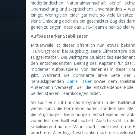
niederländischen Nationalmannschaft berief, schw
Überraschung und skeptischem Unverständnis – was 
einige. Wenngleich leider gar nicht so viele Einsätze
seine Einladung doch als ein geschickter Zug des d
gehen zu sagen, dass das DFB-Team einen Spieler wi
Aufbaustarker Stabilisator
Mittlerweile ist dieser öffentlich nun etwas beka
„Führungsrolle“ bei Augsburg, seine Elfmetertore oder
Fuggerstädter. Die wichtigste Qualität des Niederländ
den entscheidensten Beitrag des Kapitäns für das
moderner Aufbauspieler, von denen es in dieser Fo
gibt. Während die dominante linke Seite der
herauskippenden
Daniel Baier
sowie dem spielstar
Außenbahn Verhaegh, der die entscheidende Rolle
beiden starken Teamkollegen bildet.
So spult er nicht nur das Programm in der Ballzirkul
weiter durch die Formation laufen, sondern sein Me
die Augsburger Bemühungen entscheidend voranbri
zumindest den Ballbesitz sichert. Auch hinsichtlich d
stabilisierend auf die Mannschaft – eine bestimmte
beachtete. Allerdings beschränken sich die spielerisc