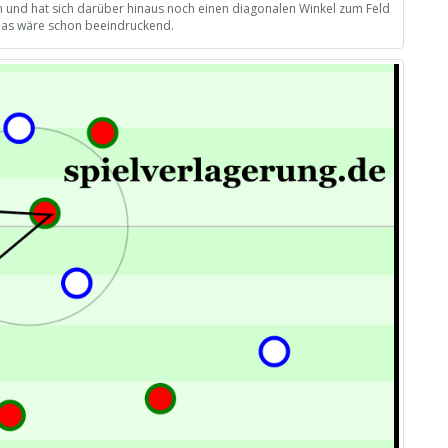
 und hat sich darüber hinaus noch einen diagonalen Winkel zum Feld
 das wäre schon beeindruckend.