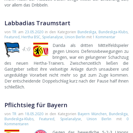
vor allem das Dribbeln.
Labbadias Traumstart
von
TR
am
23.05.2020
in den Kategorien
Bundesliga
,
Bundesliga-Klubs
,
Featured
,
Hertha BSC
,
Spielanalyse
,
Union Berlin
mit
1 Kommentar
Darida als dritten Mittelfeldspieler
4:0
gegen Unions Defensivbewegungen zu
bringen, war ein gelungener Schachzug
des neuen Hertha-Trainers. Zwischenzeitlich ließen die
Gastgeber selbst ihre vielseitige Anlage durch unsaubere und
ungeduldige Vorarbeit nicht mehr so gut zum Zuge kommen.
Der entscheidende Doppelschlag kurz nach der Pause half ihnen
schließlich.
Pflichtsieg für Bayern
von
TR
am
18.05.2020
in den Kategorien
Bayern München
,
Bundesliga
,
Bundesliga-Klubs
,
Featured
,
Spielanalyse
,
Union Berlin
mit
0
Kommentaren
Gegen das bewegliche 5-2-3 Unions