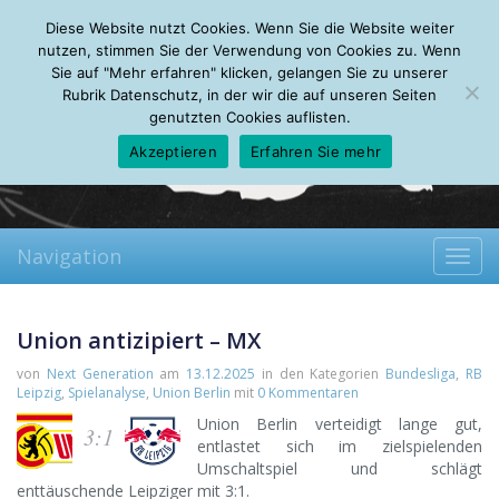
Sunday, 09.08.2026
Diese Website nutzt Cookies. Wenn Sie die Website weiter
Mein Account
About
Autoren
Leseempfehlungen
FAQ
nutzen, stimmen Sie der Verwendung von Cookies zu. Wenn
Sie auf "Mehr erfahren" klicken, gelangen Sie zu unserer
Rubrik Datenschutz, in der wir die auf unseren Seiten
genutzten Cookies auflisten.
Akzeptieren
Erfahren Sie mehr
Navigation
Toggl
navig
Union antizipiert – MX
von
Next Generation
am
13.12.2025
in den Kategorien
Bundesliga
,
RB
Leipzig
,
Spielanalyse
,
Union Berlin
mit
0 Kommentaren
Union Berlin verteidigt lange gut,
3:1
entlastet sich im zielspielenden
Umschaltspiel und schlägt
enttäuschende Leipziger mit 3:1.