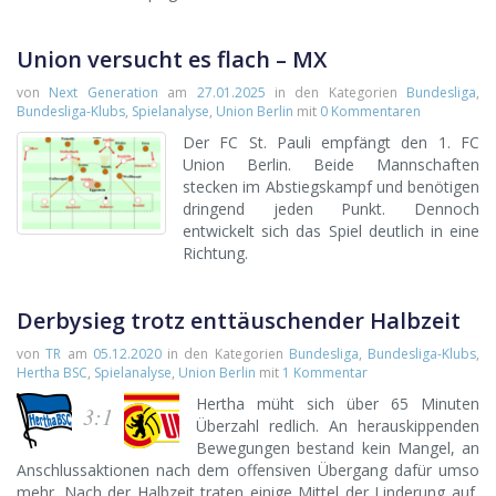
Union versucht es flach – MX
von
Next Generation
am
27.01.2025
in den Kategorien
Bundesliga
,
Bundesliga-Klubs
,
Spielanalyse
,
Union Berlin
mit
0 Kommentaren
Der FC St. Pauli empfängt den 1. FC
Union Berlin. Beide Mannschaften
stecken im Abstiegskampf und benötigen
dringend jeden Punkt. Dennoch
entwickelt sich das Spiel deutlich in eine
Richtung.
Derbysieg trotz enttäuschender Halbzeit
von
TR
am
05.12.2020
in den Kategorien
Bundesliga
,
Bundesliga-Klubs
,
Hertha BSC
,
Spielanalyse
,
Union Berlin
mit
1 Kommentar
Hertha müht sich über 65 Minuten
3:1
Überzahl redlich. An herauskippenden
Bewegungen bestand kein Mangel, an
Anschlussaktionen nach dem offensiven Übergang dafür umso
mehr. Nach der Halbzeit traten einige Mittel der Linderung auf,