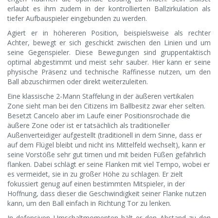
erlaubt es ihm zudem in der kontrollierten Ballzirkulation als
tiefer Aufbauspieler eingebunden zu werden.
Agiert er in höhereren Position, beispielsweise als rechter
Achter, bewegt er sich geschickt zwischen den Linien und um
seine Gegenspieler. Diese Bewegungen sind gruppentaktisch
optimal abgestimmt und meist sehr sauber. Hier kann er seine
physische Präsenz und technische Raffinesse nutzen, um den
Ball abzuschirmen oder direkt weiterzuleiten.
Eine klassische 2-Mann Staffelung in der äußeren vertikalen
Zone sieht man bei den Citizens im Ballbesitz zwar eher selten.
Besetzt Cancelo aber im Laufe einer Positionsrochade die
äußere Zone oder ist er tatsächlich als traditioneller
Außenverteidiger aufgestellt (traditionell in dem Sinne, dass er
auf dem Flügel bleibt und nicht ins Mittelfeld wechselt), kann er
seine Vorstöße sehr gut timen und mit beiden Füßen gefährlich
flanken. Dabei schlägt er seine Flanken mit viel Tempo, wobei er
es vermeidet, sie in zu großer Höhe zu schlagen. Er zielt
fokussiert genug auf einen bestimmten Mitspieler, in der
Hoffnung, dass dieser die Geschwindigkeit seiner Flanke nutzen
kann, um den Ball einfach in Richtung Tor zu lenken.
In defensiven Umschaltmomenten hält er den Abstand zu den