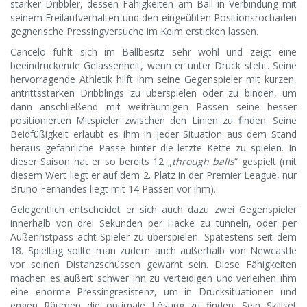
starker Dribbler, dessen Fähigkeiten am Ball in Verbindung mit
seinem Freilaufverhalten und den eingeübten Positionsrochaden
gegnerische Pressingversuche im Keim ersticken lassen.
Cancelo fühlt sich im Ballbesitz sehr wohl und zeigt eine
beeindruckende Gelassenheit, wenn er unter Druck steht. Seine
hervorragende Athletik hilft ihm seine Gegenspieler mit kurzen,
antrittsstarken Dribblings zu überspielen oder zu binden, um
dann anschließend mit weiträumigen Pässen seine besser
positionierten Mitspieler zwischen den Linien zu finden. Seine
Beidfüßigkeit erlaubt es ihm in jeder Situation aus dem Stand
heraus gefährliche Pässe hinter die letzte Kette zu spielen. In
dieser Saison hat er so bereits 12 „
through balls
“ gespielt (mit
diesem Wert liegt er auf dem 2. Platz in der Premier League, nur
Bruno Fernandes liegt mit 14 Pässen vor ihm).
Gelegentlich entscheidet er sich auch dazu zwei Gegenspieler
innerhalb von drei Sekunden per Hacke zu tunneln, oder per
Außenristpass acht Spieler zu überspielen. Spätestens seit dem
18. Spieltag sollte man zudem auch außerhalb von Newcastle
vor seinen Distanzschüssen gewarnt sein. Diese Fähigkeiten
machen es äußert schwer ihn zu verteidigen und verleihen ihm
eine enorme Pressingresistenz, um in Drucksituationen und
engen Räumen die optimale Lösung zu finden. Sein Skillset