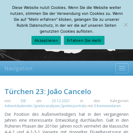
Thursday, 06.08.2026
Diese Website nutzt Cookies. Wenn Sie die Website weiter
Mein Account
About
Autoren
Leseempfehlungen
FAQ
nutzen, stimmen Sie der Verwendung von Cookies zu. Wenn
Sie auf "Mehr erfahren" klicken, gelangen Sie zu unserer
Rubrik Datenschutz, in der wir die auf unseren Seiten
genutzten Cookies auflisten.
Akzeptieren
Erfahren Sie mehr
Navigation
Toggl
navig
Türchen 23: João Cancelo
von
DB
am
23.12.2021
in den Kategorien
Adventskalender
,
Spieleranalysen
,
Spielerporträts
mit
0 Kommentaren
Die Position des Außenverteidigers hat in den vergangenen
Jahren eine interessante Entwicklung durchlaufen. Galt in den
früheren Phasen der 2010er Jahren noch vermehrt die klassische
4-4-2 und 4-2-3-1 Variante mit doppelter Flügelbesetzung als