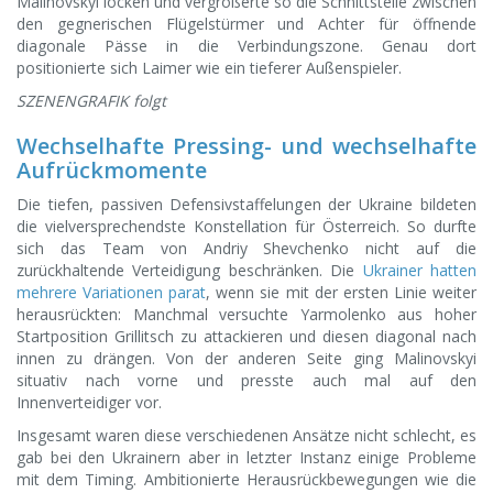
Malinovskyi locken und vergrößerte so die Schnittstelle zwischen
den gegnerischen Flügelstürmer und Achter für öffnende
diagonale Pässe in die Verbindungszone. Genau dort
positionierte sich Laimer wie ein tieferer Außenspieler.
SZENENGRAFIK folgt
Wechselhafte Pressing- und wechselhafte
Aufrückmomente
Die tiefen, passiven Defensivstaffelungen der Ukraine bildeten
die vielversprechendste Konstellation für Österreich. So durfte
sich das Team von Andriy Shevchenko nicht auf die
zurückhaltende Verteidigung beschränken. Die
Ukrainer hatten
mehrere Variationen parat
, wenn sie mit der ersten Linie weiter
herausrückten: Manchmal versuchte Yarmolenko aus hoher
Startposition Grillitsch zu attackieren und diesen diagonal nach
innen zu drängen. Von der anderen Seite ging Malinovskyi
situativ nach vorne und presste auch mal auf den
Innenverteidiger vor.
Insgesamt waren diese verschiedenen Ansätze nicht schlecht, es
gab bei den Ukrainern aber in letzter Instanz einige Probleme
mit dem Timing. Ambitionierte Herausrückbewegungen wie die