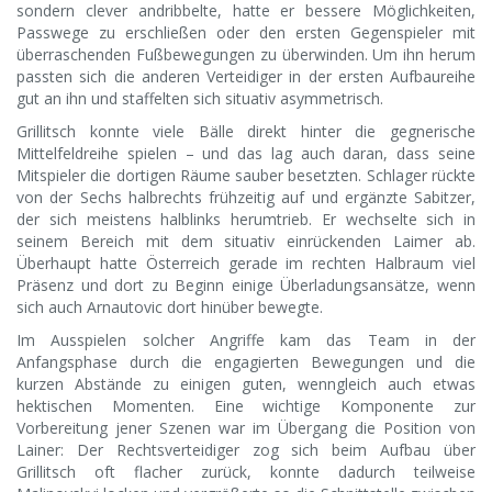
sondern clever andribbelte, hatte er bessere Möglichkeiten,
Passwege zu erschließen oder den ersten Gegenspieler mit
überraschenden Fußbewegungen zu überwinden. Um ihn herum
passten sich die anderen Verteidiger in der ersten Aufbaureihe
gut an ihn und staffelten sich situativ asymmetrisch.
Grillitsch konnte viele Bälle direkt hinter die gegnerische
Mittelfeldreihe spielen – und das lag auch daran, dass seine
Mitspieler die dortigen Räume sauber besetzten. Schlager rückte
von der Sechs halbrechts frühzeitig auf und ergänzte Sabitzer,
der sich meistens halblinks herumtrieb. Er wechselte sich in
seinem Bereich mit dem situativ einrückenden Laimer ab.
Überhaupt hatte Österreich gerade im rechten Halbraum viel
Präsenz und dort zu Beginn einige Überladungsansätze, wenn
sich auch Arnautovic dort hinüber bewegte.
Im Ausspielen solcher Angriffe kam das Team in der
Anfangsphase durch die engagierten Bewegungen und die
kurzen Abstände zu einigen guten, wenngleich auch etwas
hektischen Momenten. Eine wichtige Komponente zur
Vorbereitung jener Szenen war im Übergang die Position von
Lainer: Der Rechtsverteidiger zog sich beim Aufbau über
Grillitsch oft flacher zurück, konnte dadurch teilweise