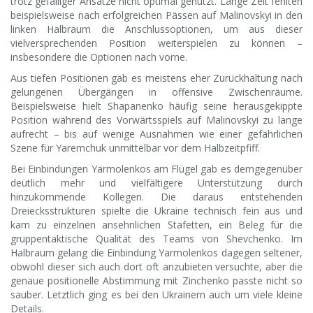
trotz gefälliger Ansätze nicht optimal genutzt. Lange Zeit fehlten
beispielsweise nach erfolgreichen Pässen auf Malinovskyi in den
linken Halbraum die Anschlussoptionen, um aus dieser
vielversprechenden Position weiterspielen zu können –
insbesondere die Optionen nach vorne.
Aus tiefen Positionen gab es meistens eher Zurückhaltung nach
gelungenen Übergängen in offensive Zwischenräume.
Beispielsweise hielt Shapanenko häufig seine herausgekippte
Position während des Vorwärtsspiels auf Malinovskyi zu lange
aufrecht – bis auf wenige Ausnahmen wie einer gefährlichen
Szene für Yaremchuk unmittelbar vor dem Halbzeitpfiff.
Bei Einbindungen Yarmolenkos am Flügel gab es demgegenüber
deutlich mehr und vielfältigere Unterstützung durch
hinzukommende Kollegen. Die daraus entstehenden
Dreiecksstrukturen spielte die Ukraine technisch fein aus und
kam zu einzelnen ansehnlichen Stafetten, ein Beleg für die
gruppentaktische Qualität des Teams von Shevchenko. Im
Halbraum gelang die Einbindung Yarmolenkos dagegen seltener,
obwohl dieser sich auch dort oft anzubieten versuchte, aber die
genaue positionelle Abstimmung mit Zinchenko passte nicht so
sauber. Letztlich ging es bei den Ukrainern auch um viele kleine
Details.