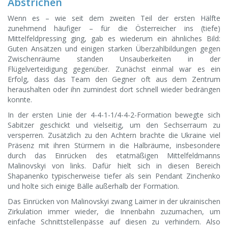
Abstrichen
Wenn es – wie seit dem zweiten Teil der ersten Hälfte
zunehmend häufiger – für die Österreicher ins (tiefe)
Mittelfeldpressing ging, gab es wiederum ein ähnliches Bild:
Guten Ansätzen und einigen starken Überzahlbildungen gegen
Zwischenräume standen Unsauberkeiten in der
Flügelverteidigung gegenüber. Zunächst einmal war es ein
Erfolg, dass das Team den Gegner oft aus dem Zentrum
heraushalten oder ihn zumindest dort schnell wieder bedrängen
konnte.
In der ersten Linie der 4-4-1-1/4-4-2-Formation bewegte sich
Sabitzer geschickt und vielseitig, um den Sechserraum zu
versperren. Zusätzlich zu den Achtern brachte die Ukraine viel
Präsenz mit ihren Stürmern in die Halbräume, insbesondere
durch das Einrücken des etatmäßigen Mittelfeldmanns
Malinovskyi von links. Dafür hielt sich in diesen Bereich
Shapanenko typischerweise tiefer als sein Pendant Zinchenko
und holte sich einige Bälle außerhalb der Formation.
Das Einrücken von Malinovskyi zwang Laimer in der ukrainischen
Zirkulation immer wieder, die Innenbahn zuzumachen, um
einfache Schnittstellenpässe auf diesen zu verhindern. Also