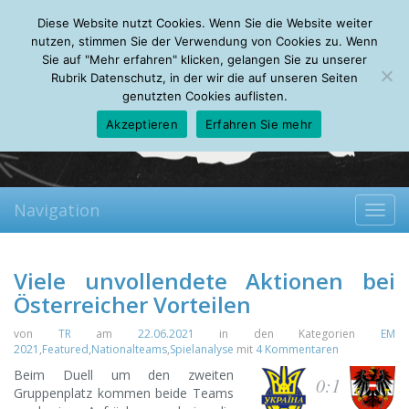
Sunday, 09.08.2026
Diese Website nutzt Cookies. Wenn Sie die Website weiter
Mein Account
About
Autoren
Leseempfehlungen
FAQ
nutzen, stimmen Sie der Verwendung von Cookies zu. Wenn
Sie auf "Mehr erfahren" klicken, gelangen Sie zu unserer
Rubrik Datenschutz, in der wir die auf unseren Seiten
genutzten Cookies auflisten.
Akzeptieren
Erfahren Sie mehr
Navigation
Toggl
navig
Viele unvollendete Aktionen bei
Österreicher Vorteilen
von
TR
am
22.06.2021
in den Kategorien
EM
2021
,
Featured
,
Nationalteams
,
Spielanalyse
mit
4 Kommentaren
Beim Duell um den zweiten
0:1
Gruppenplatz kommen beide Teams