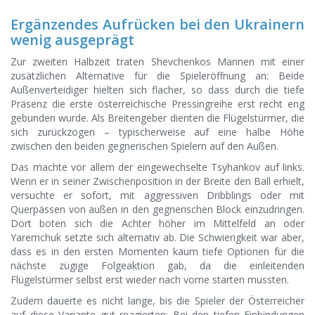
Ergänzendes Aufrücken bei den Ukrainern
wenig ausgeprägt
Zur zweiten Halbzeit traten Shevchenkos Mannen mit einer
zusätzlichen Alternative für die Spieleröffnung an: Beide
Außenverteidiger hielten sich flacher, so dass durch die tiefe
Präsenz die erste österreichische Pressingreihe erst recht eng
gebunden wurde. Als Breitengeber dienten die Flügelstürmer, die
sich zurückzogen – typischerweise auf eine halbe Höhe
zwischen den beiden gegnerischen Spielern auf den Außen.
Das machte vor allem der eingewechselte Tsyhankov auf links.
Wenn er in seiner Zwischenposition in der Breite den Ball erhielt,
versuchte er sofort, mit aggressiven Dribblings oder mit
Querpässen von außen in den gegnerischen Block einzudringen.
Dort boten sich die Achter höher im Mittelfeld an oder
Yaremchuk setzte sich alternativ ab. Die Schwierigkeit war aber,
dass es in den ersten Momenten kaum tiefe Optionen für die
nächste zügige Folgeaktion gab, da die einleitenden
Flügelstürmer selbst erst wieder nach vorne starten mussten.
Zudem dauerte es nicht lange, bis die Spieler der Österreicher
auf diese Variante gut reagierten: Bei den tiefen Einbindungen