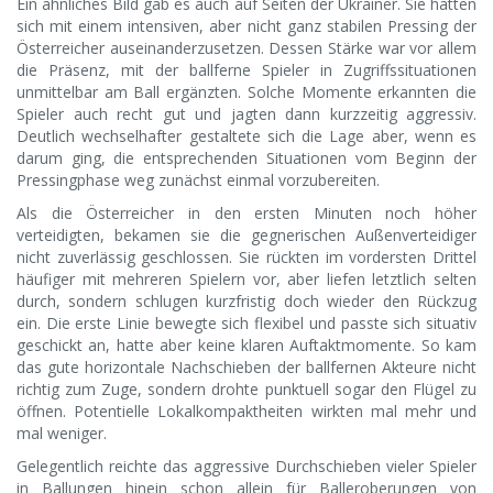
Ein ähnliches Bild gab es auch auf Seiten der Ukrainer. Sie hatten
sich mit einem intensiven, aber nicht ganz stabilen Pressing der
Österreicher auseinanderzusetzen. Dessen Stärke war vor allem
die Präsenz, mit der ballferne Spieler in Zugriffssituationen
unmittelbar am Ball ergänzten. Solche Momente erkannten die
Spieler auch recht gut und jagten dann kurzzeitig aggressiv.
Deutlich wechselhafter gestaltete sich die Lage aber, wenn es
darum ging, die entsprechenden Situationen vom Beginn der
Pressingphase weg zunächst einmal vorzubereiten.
Als die Österreicher in den ersten Minuten noch höher
verteidigten, bekamen sie die gegnerischen Außenverteidiger
nicht zuverlässig geschlossen. Sie rückten im vordersten Drittel
häufiger mit mehreren Spielern vor, aber liefen letztlich selten
durch, sondern schlugen kurzfristig doch wieder den Rückzug
ein. Die erste Linie bewegte sich flexibel und passte sich situativ
geschickt an, hatte aber keine klaren Auftaktmomente. So kam
das gute horizontale Nachschieben der ballfernen Akteure nicht
richtig zum Zuge, sondern drohte punktuell sogar den Flügel zu
öffnen. Potentielle Lokalkompaktheiten wirkten mal mehr und
mal weniger.
Gelegentlich reichte das aggressive Durchschieben vieler Spieler
in Ballungen hinein schon allein für Balleroberungen von