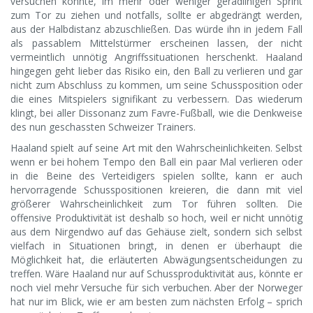
versuchen könnte, im mehr oder weniger geradlinigen Sprint
zum Tor zu ziehen und notfalls, sollte er abgedrängt werden,
aus der Halbdistanz abzuschließen. Das würde ihn in jedem Fall
als passablem Mittelstürmer erscheinen lassen, der nicht
vermeintlich unnötig Angriffssituationen herschenkt. Haaland
hingegen geht lieber das Risiko ein, den Ball zu verlieren und gar
nicht zum Abschluss zu kommen, um seine Schussposition oder
die eines Mitspielers signifikant zu verbessern. Das wiederum
klingt, bei aller Dissonanz zum Favre-Fußball, wie die Denkweise
des nun geschassten Schweizer Trainers.
Haaland spielt auf seine Art mit den Wahrscheinlichkeiten. Selbst
wenn er bei hohem Tempo den Ball ein paar Mal verlieren oder
in die Beine des Verteidigers spielen sollte, kann er auch
hervorragende Schusspositionen kreieren, die dann mit viel
größerer Wahrscheinlichkeit zum Tor führen sollten. Die
offensive Produktivität ist deshalb so hoch, weil er nicht unnötig
aus dem Nirgendwo auf das Gehäuse zielt, sondern sich selbst
vielfach in Situationen bringt, in denen er überhaupt die
Möglichkeit hat, die erläuterten Abwägungsentscheidungen zu
treffen. Wäre Haaland nur auf Schussproduktivität aus, könnte er
noch viel mehr Versuche für sich verbuchen. Aber der Norweger
hat nur im Blick, wie er am besten zum nächsten Erfolg – sprich