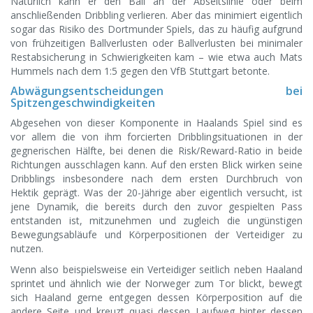
Natürlich kann er den Ball an der Abseitslinie oder beim
anschließenden Dribbling verlieren. Aber das minimiert eigentlich
sogar das Risiko des Dortmunder Spiels, das zu häufig aufgrund
von frühzeitigen Ballverlusten oder Ballverlusten bei minimaler
Restabsicherung in Schwierigkeiten kam – wie etwa auch Mats
Hummels nach dem 1:5 gegen den VfB Stuttgart betonte.
Abwägungsentscheidungen bei
Spitzengeschwindigkeiten
Abgesehen von dieser Komponente in Haalands Spiel sind es
vor allem die von ihm forcierten Dribblingsituationen in der
gegnerischen Hälfte, bei denen die Risk/Reward-Ratio in beide
Richtungen ausschlagen kann. Auf den ersten Blick wirken seine
Dribblings insbesondere nach dem ersten Durchbruch von
Hektik geprägt. Was der 20-Jährige aber eigentlich versucht, ist
jene Dynamik, die bereits durch den zuvor gespielten Pass
entstanden ist, mitzunehmen und zugleich die ungünstigen
Bewegungsabläufe und Körperpositionen der Verteidiger zu
nutzen.
Wenn also beispielsweise ein Verteidiger seitlich neben Haaland
sprintet und ähnlich wie der Norweger zum Tor blickt, bewegt
sich Haaland gerne entgegen dessen Körperposition auf die
andere Seite und kreuzt quasi dessen Laufweg hinter dessen