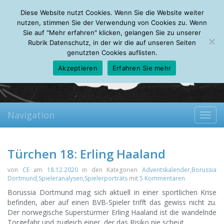
Thursday, 06.08.2026
Diese Website nutzt Cookies. Wenn Sie die Website weiter
Mein Account
About
Autoren
Leseempfehlungen
FAQ
nutzen, stimmen Sie der Verwendung von Cookies zu. Wenn
Sie auf "Mehr erfahren" klicken, gelangen Sie zu unserer
Rubrik Datenschutz, in der wir die auf unseren Seiten
genutzten Cookies auflisten.
Akzeptieren
Erfahren Sie mehr
Navigation
Toggl
navig
Türchen 18: Erling Haaland
von
CE
am
18.12.2020
in den Kategorien
Adventskalender
,
Borussia
Dortmund
,
Spieleranalysen
,
Spielerporträts
mit
5 Kommentaren
Borussia Dortmund mag sich aktuell in einer sportlichen Krise
befinden, aber auf einen BVB-Spieler trifft das gewiss nicht zu.
Der norwegische Superstürmer Erling Haaland ist die wandelnde
Torgefahr und zugleich einer, der das Risiko nie scheut.