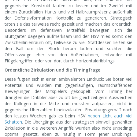
gegnerische Konstrukt laufen zu lassen und im Zweifel mit
einem Zurückfallen Hunts und viel Halbraumpräsenz außerhalb
der Defensivformation Kontrolle zu generieren. Strategisch
taten sie das teilweise recht gezielt und machten das ordentlich.
Besonders im defensiven Mittelfeld bewegten sich die
Stuttgarter dagegen aufmerksam und der HSV mied somit den
Zwischenlinienraum oft, teilweise zu viel. Stattdessen ließen sie
den Ball um den Block herum laufen und suchten die
Offensivwege eher von den Außenbahnen, entweder mit
Flügelangriffen oder von dort durch Horizontaldribblings.
Ordentliche Zirkulation und die Timingfrage
Diese fügten sich in einen ambivalenten Eindruck: Sie boten viel
Potential und wurden mit gegenläufigen, raumschaffenden
Bewegungen des Mitspielers gekoppelt. Vom Timing her
drängten die Dribbler aber zu oft bei gleichzeitigem Ausweichen
der Kollegen in die Mitte und mussten aufpassen, nicht in
gegnerische Überzahlen hineinzulaufen. Erwartungsgemäß nach
den letzten Wochen gab es beim HSV
neben Licht auch viel
Schatten
. Die Übergänge aus der strategisch sinnvoll gewählten
Zirkulation in die weiteren Angriffe wurden also nicht unbedingt
optimal gesetzt, eben zu häufig in Form jener Dribblings.