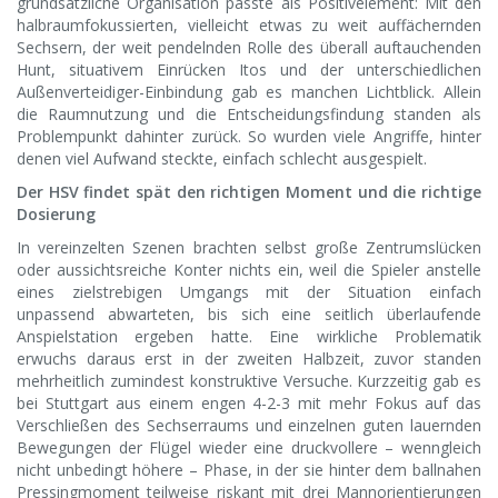
grundsätzliche Organisation passte als Positivelement: Mit den
halbraumfokussierten, vielleicht etwas zu weit auffächernden
Sechsern, der weit pendelnden Rolle des überall auftauchenden
Hunt, situativem Einrücken Itos und der unterschiedlichen
Außenverteidiger-Einbindung gab es manchen Lichtblick. Allein
die Raumnutzung und die Entscheidungsfindung standen als
Problempunkt dahinter zurück. So wurden viele Angriffe, hinter
denen viel Aufwand steckte, einfach schlecht ausgespielt.
Der HSV findet spät den richtigen Moment und die richtige
Dosierung
In vereinzelten Szenen brachten selbst große Zentrumslücken
oder aussichtsreiche Konter nichts ein, weil die Spieler anstelle
eines zielstrebigen Umgangs mit der Situation einfach
unpassend abwarteten, bis sich eine seitlich überlaufende
Anspielstation ergeben hatte. Eine wirkliche Problematik
erwuchs daraus erst in der zweiten Halbzeit, zuvor standen
mehrheitlich zumindest konstruktive Versuche. Kurzzeitig gab es
bei Stuttgart aus einem engen 4-2-3 mit mehr Fokus auf das
Verschließen des Sechserraums und einzelnen guten lauernden
Bewegungen der Flügel wieder eine druckvollere – wenngleich
nicht unbedingt höhere – Phase, in der sie hinter dem ballnahen
Pressingmoment teilweise riskant mit drei Mannorientierungen