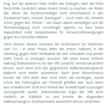
trug. Auf der anderen Seite stellte das Anliegen, über die hohe
Beck-Rolle zusätzlich neben Asano Druck zu machen, ein Risiko
dar: Wenn der Rechtsverteidiger nicht entscheidend in den
Zweikampf kam, musste Baumgartl – noch mehr als ohnehin
schon gegen den Zehner – viel Raum alleine verteidigen und die
Restverteidigung noch vorsichtiger agieren, so dass keine
Kapazitäten mehr beispielsweise für Herausrückbewegungen
gegen Itos Einrücken blieben.
Nach diesem Muster entstand die Großchance für Diekmeier
zum 2:0 – in einer Phase Mitte der ersten Halbzeit, in der
Hamburg gegen mehr Vertikalität bei den Schwaben mal wieder
mehr Druck zu erzeugen wussten. Mit einer etwas tieferen
Haltung funktionierte es für den VfB zunächst einmal tatsächlich
besser, auch wenn sich das gegnerische Ballbesitzübergewicht
dadurch noch weiter ausweitete. Nach jener Riesenchance
konnte der HSV dafür aber nicht mehr viel nachlegen, zumal
schon das Führungstor per Freistoß gefallen war. Auch wenn
aus schwäbischer Sicht erst einmal das Vorwärtsspiel sozusagen
zurückgestellt wurde: Währenddessen legte der VfB doch
merklich an Stabilität zu und konnte die diagonalen
Halbraumwege in Strafraumnähe wesentlich besser verdichten.