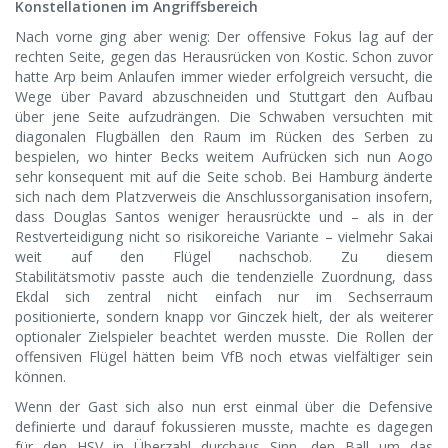
Konstellationen im Angriffsbereich
Nach vorne ging aber wenig: Der offensive Fokus lag auf der
rechten Seite, gegen das Herausrücken von Kostic. Schon zuvor
hatte Arp beim Anlaufen immer wieder erfolgreich versucht, die
Wege über Pavard abzuschneiden und Stuttgart den Aufbau
über jene Seite aufzudrängen. Die Schwaben versuchten mit
diagonalen Flugbällen den Raum im Rücken des Serben zu
bespielen, wo hinter Becks weitem Aufrücken sich nun Aogo
sehr konsequent mit auf die Seite schob. Bei Hamburg änderte
sich nach dem Platzverweis die Anschlussorganisation insofern,
dass Douglas Santos weniger herausrückte und – als in der
Restverteidigung nicht so risikoreiche Variante – vielmehr Sakai
weit auf den Flügel nachschob. Zu diesem
Stabilitätsmotiv passte auch die tendenzielle Zuordnung, dass
Ekdal sich zentral nicht einfach nur im Sechserraum
positionierte, sondern knapp vor Ginczek hielt, der als weiterer
optionaler Zielspieler beachtet werden musste. Die Rollen der
offensiven Flügel hätten beim VfB noch etwas vielfältiger sein
können.
Wenn der Gast sich also nun erst einmal über die Defensive
definierte und darauf fokussieren musste, machte es dagegen
für den HSV in Überzahl durchaus Sinn, den Ball um das