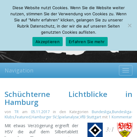
Friday, 07.08.2026
Diese Website nutzt Cookies. Wenn Sie die Website weiter
Mein Account
About
Autoren
Leseempfehlungen
FAQ
nutzen, stimmen Sie der Verwendung von Cookies zu. Wenn
Sie auf "Mehr erfahren" klicken, gelangen Sie zu unserer
Rubrik Datenschutz, in der wir die auf unseren Seiten
genutzten Cookies auflisten.
Akzeptieren
Erfahren Sie mehr
Navigation
Toggl
navig
Schüchterne Lichtblicke in
Hamburg
von
TR
am
05.11.2017
in den Kategorien
Bundesliga
,
Bundesliga-
Klubs
,
Featured
,
Hamburger SV
,
Spielanalyse
,
VfB Stuttgart
mit
1 Kommentar
Mit etwas Verzögerung ergreift der
3:1
HSV die auf dem Silbertablett