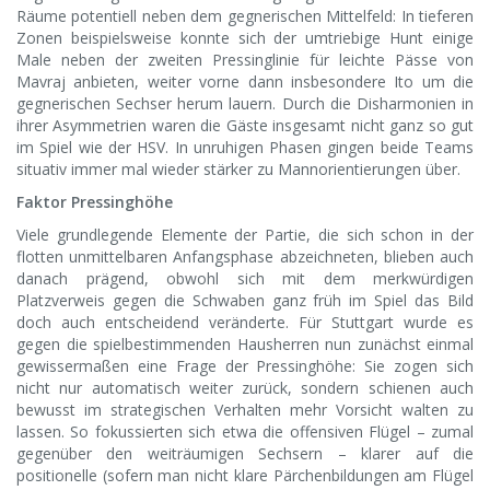
Räume potentiell neben dem gegnerischen Mittelfeld: In tieferen
Zonen beispielsweise konnte sich der umtriebige Hunt einige
Male neben der zweiten Pressinglinie für leichte Pässe von
Mavraj anbieten, weiter vorne dann insbesondere Ito um die
gegnerischen Sechser herum lauern. Durch die Disharmonien in
ihrer Asymmetrien waren die Gäste insgesamt nicht ganz so gut
im Spiel wie der HSV. In unruhigen Phasen gingen beide Teams
situativ immer mal wieder stärker zu Mannorientierungen über.
Faktor Pressinghöhe
Viele grundlegende Elemente der Partie, die sich schon in der
flotten unmittelbaren Anfangsphase abzeichneten, blieben auch
danach prägend, obwohl sich mit dem merkwürdigen
Platzverweis gegen die Schwaben ganz früh im Spiel das Bild
doch auch entscheidend veränderte. Für Stuttgart wurde es
gegen die spielbestimmenden Hausherren nun zunächst einmal
gewissermaßen eine Frage der Pressinghöhe: Sie zogen sich
nicht nur automatisch weiter zurück, sondern schienen auch
bewusst im strategischen Verhalten mehr Vorsicht walten zu
lassen. So fokussierten sich etwa die offensiven Flügel – zumal
gegenüber den weiträumigen Sechsern – klarer auf die
positionelle (sofern man nicht klare Pärchenbildungen am Flügel