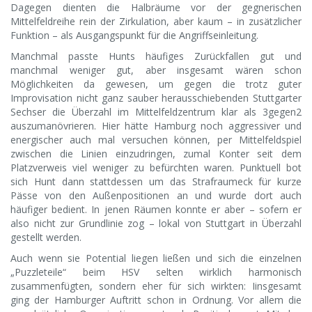
Dagegen dienten die Halbräume vor der gegnerischen
Mittelfeldreihe rein der Zirkulation, aber kaum – in zusätzlicher
Funktion – als Ausgangspunkt für die Angriffseinleitung.
Manchmal passte Hunts häufiges Zurückfallen gut und
manchmal weniger gut, aber insgesamt wären schon
Möglichkeiten da gewesen, um gegen die trotz guter
Improvisation nicht ganz sauber herausschiebenden Stuttgarter
Sechser die Überzahl im Mittelfeldzentrum klar als 3gegen2
auszumanövrieren. Hier hätte Hamburg noch aggressiver und
energischer auch mal versuchen können, per Mittelfeldspiel
zwischen die Linien einzudringen, zumal Konter seit dem
Platzverweis viel weniger zu befürchten waren. Punktuell bot
sich Hunt dann stattdessen um das Strafraumeck für kurze
Pässe von den Außenpositionen an und wurde dort auch
häufiger bedient. In jenen Räumen konnte er aber – sofern er
also nicht zur Grundlinie zog – lokal von Stuttgart in Überzahl
gestellt werden.
Auch wenn sie Potential liegen ließen und sich die einzelnen
„Puzzleteile“ beim HSV selten wirklich harmonisch
zusammenfügten, sondern eher für sich wirkten: Iinsgesamt
ging der Hamburger Auftritt schon in Ordnung. Vor allem die