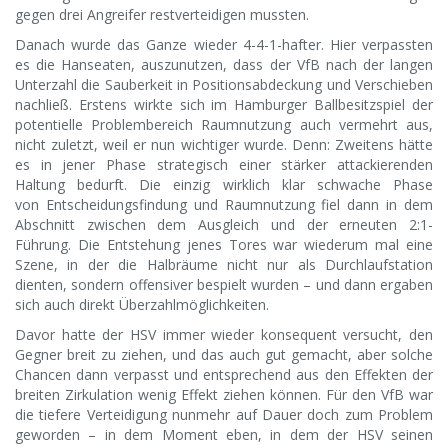
gegen drei Angreifer restverteidigen mussten.
Danach wurde das Ganze wieder 4-4-1-hafter. Hier verpassten
es die Hanseaten, auszunutzen, dass der VfB nach der langen
Unterzahl die Sauberkeit in Positionsabdeckung und Verschieben
nachließ. Erstens wirkte sich im Hamburger Ballbesitzspiel der
potentielle Problembereich Raumnutzung auch vermehrt aus,
nicht zuletzt, weil er nun wichtiger wurde. Denn: Zweitens hätte
es in jener Phase strategisch einer stärker attackierenden
Haltung bedurft. Die einzig wirklich klar schwache Phase
von Entscheidungsfindung und Raumnutzung fiel dann in dem
Abschnitt zwischen dem Ausgleich und der erneuten 2:1-
Führung. Die Entstehung jenes Tores war wiederum mal eine
Szene, in der die Halbräume nicht nur als Durchlaufstation
dienten, sondern offensiver bespielt wurden – und dann ergaben
sich auch direkt Überzahlmöglichkeiten.
Davor hatte der HSV immer wieder konsequent versucht, den
Gegner breit zu ziehen, und das auch gut gemacht, aber solche
Chancen dann verpasst und entsprechend aus den Effekten der
breiten Zirkulation wenig Effekt ziehen können. Für den VfB war
die tiefere Verteidigung nunmehr auf Dauer doch zum Problem
geworden – in dem Moment eben, in dem der HSV seinen