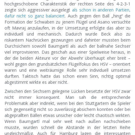
hochgeschobene Charakteristik der rechten Seite des 4-2-3-1
zeigte sich aggressiver ausgelegt
als schon in anderen Partien,
dafür nicht so ganz balanciert
. Auch gegen den Ball „hing“ die
Formation der Schwaben zu jenem Flügel und Asano versuchte
oft Mavraj anzulaufen, in der Umsetzung erfolgte das aber zu
individuell und mechanisch. Dadurch wurde Beck also zu
riskantem Nachrücken gezwungen und dahinter mussten beim
Durchsichern sowohl Baumgartl als auch der ballnahe Sechser
viel improvisieren. Das geschah aus einer Spielweise heraus, in
der die beiden Akteure vor der Abwehr überhaupt eher breit –
wohl gegen den grundsätzlichen Flügelfokus des HSV – orientiert
waren und eine weiträumige Rolle sehr individuell umsetzen
durften. Taktisch hatte das schon einen Sinn, richtig optimal
abgestimmt wirkte es aber nicht.
Zwischen den Sechsern gelegene Lücken besetzte der HSV zwar
nicht immer konsequent. Man sah die entsprechende
Problematik aber indirekt, wenn bei den Stuttgartern die Spieler
sich gegenseitig nicht so zuverlässig absichern konnten oder bei
abgeprallten Bällen etwas unsicher oder leicht chaotisch wirkten.
Wenn Baumgartl mal sehr weit nach außen nachschieben
musste, wurden schnell die Abstände in der letzten Reihe
ungleichmäßig. Auch für Hamburg lagen die interessanten