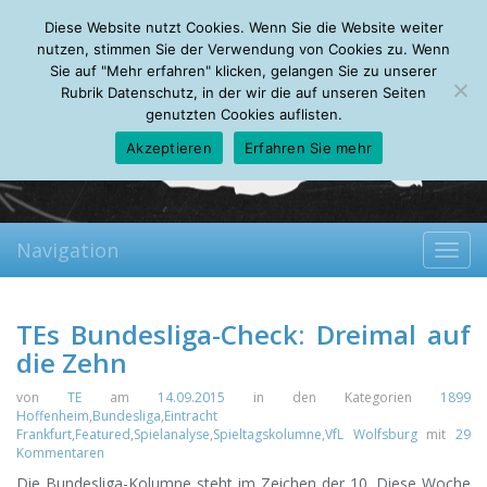
Monday, 10.08.2026
Diese Website nutzt Cookies. Wenn Sie die Website weiter
Mein Account
About
Autoren
Leseempfehlungen
FAQ
nutzen, stimmen Sie der Verwendung von Cookies zu. Wenn
Sie auf "Mehr erfahren" klicken, gelangen Sie zu unserer
Rubrik Datenschutz, in der wir die auf unseren Seiten
genutzten Cookies auflisten.
Akzeptieren
Erfahren Sie mehr
Navigation
Toggl
navig
TEs Bundesliga-Check: Dreimal auf
die Zehn
von
TE
am
14.09.2015
in den Kategorien
1899
Hoffenheim
,
Bundesliga
,
Eintracht
Frankfurt
,
Featured
,
Spielanalyse
,
Spieltagskolumne
,
VfL Wolfsburg
mit
29
Kommentaren
Die Bundesliga-Kolumne steht im Zeichen der 10. Diese Woche