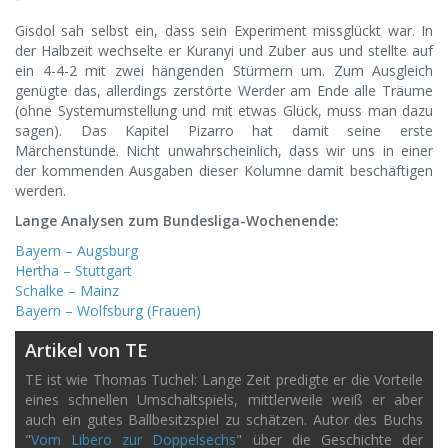
Gisdol sah selbst ein, dass sein Experiment missglückt war. In
der Halbzeit wechselte er Kuranyi und Zuber aus und stellte auf
ein 4-4-2 mit zwei hängenden Stürmern um. Zum Ausgleich
genügte das, allerdings zerstörte Werder am Ende alle Träume
(ohne Systemumstellung und mit etwas Glück, muss man dazu
sagen). Das Kapitel Pizarro hat damit seine erste
Märchenstunde. Nicht unwahrscheinlich, dass wir uns in einer
der kommenden Ausgaben dieser Kolumne damit beschäftigen
werden.
Lange Analysen zum Bundesliga-Wochenende:
Bayern – Augsburg
Hertha – Stuttgart
Schalke – Mainz
Bayern – Wolfsburg (Frauen)
Artikel von TE
TE ist wie Thomas Tuchel: Lange Zeit predigte er die Vorteile
eines schnellen Umschaltspiels, mittlerweile weiß er aber
auch ein gutes Ballbesitzspiel zu schätzen. Autor des Buchs
"
Vom Libero zur Doppelsechs
" über die Geschichte der