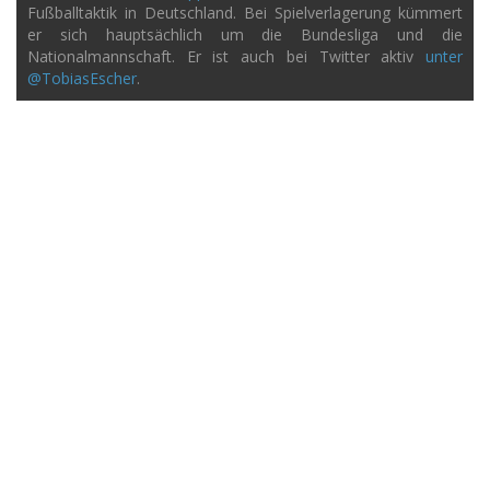
Fußballtaktik in Deutschland. Bei Spielverlagerung kümmert
er sich hauptsächlich um die Bundesliga und die
Nationalmannschaft. Er ist auch bei Twitter aktiv
unter
@TobiasEscher
.