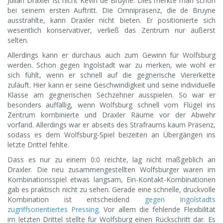
Julian Draxler ist nicht Kevin de Bruyne. Dies merkte man schon
bei seinem ersten Auftritt. Die Omnipräsenz, die de Bruyne
ausstrahlte, kann Draxler nicht bieten. Er positionierte sich
wesentlich konservativer, verließ das Zentrum nur äußerst
selten.
Allerdings kann er durchaus auch zum Gewinn für Wolfsburg
werden. Schon gegen Ingolstadt war zu merken, wie wohl er
sich fühlt, wenn er schnell auf die gegnerische Viererkette
zuläuft. Hier kann er seine Geschwindigkeit und seine individuelle
Klasse am gegnerischen Sechzehner ausspielen. So war er
besonders auffällig, wenn Wolfsburg schnell vom Flügel ins
Zentrum kombinierte und Draxler Räume vor der Abwehr
vorfand. Allerdings war er abseits des Strafraums kaum Präsenz,
sodass es dem Wolfsburg-Spiel beizeiten an Übergängen ins
letzte Drittel fehlte.
Dass es nur zu einem 0:0 reichte, lag nicht maßgeblich an
Draxler. Die neu zusammengestellten Wolfsburger waren im
Kombinationsspiel etwas langsam, Ein-Kontakt-Kombinationen
gab es praktisch nicht zu sehen. Gerade eine schnelle, druckvolle
Kombination ist entscheidend
gegen Ingolstadts
zugriffsorientiertes Pressing
. Vor allem die fehlende Flexibilität
im letzten Drittel stellte für Wolfsburg einen Rückschritt dar. Es