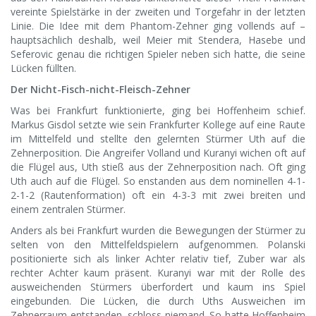
vereinte Spielstärke in der zweiten und Torgefahr in der letzten
Linie. Die Idee mit dem Phantom-Zehner ging vollends auf –
hauptsächlich deshalb, weil Meier mit Stendera, Hasebe und
Seferovic genau die richtigen Spieler neben sich hatte, die seine
Lücken füllten.
Der Nicht-Fisch-nicht-Fleisch-Zehner
Was bei Frankfurt funktionierte, ging bei Hoffenheim schief.
Markus Gisdol setzte wie sein Frankfurter Kollege auf eine Raute
im Mittelfeld und stellte den gelernten Stürmer Uth auf die
Zehnerposition. Die Angreifer Volland und Kuranyi wichen oft auf
die Flügel aus, Uth stieß aus der Zehnerposition nach. Oft ging
Uth auch auf die Flügel. So enstanden aus dem nominellen 4-1-
2-1-2 (Rautenformation) oft ein 4-3-3 mit zwei breiten und
einem zentralen Stürmer.
Anders als bei Frankfurt wurden die Bewegungen der Stürmer zu
selten von den Mittelfeldspielern aufgenommen. Polanski
positionierte sich als linker Achter relativ tief, Zuber war als
rechter Achter kaum präsent. Kuranyi war mit der Rolle des
ausweichenden Stürmers überfordert und kaum ins Spiel
eingebunden. Die Lücken, die durch Uths Ausweichen im
Zehnerraum entstanden, schloss niemand. So hatte Hoffenheim