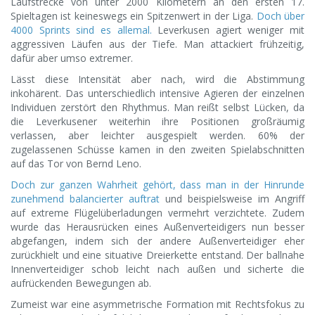
Laufstrecke von unter 2000 Kilometern an den ersten 17.
Spieltagen ist keineswegs ein Spitzenwert in der Liga.
Doch über
4000 Sprints sind es allemal.
Leverkusen agiert weniger mit
aggressiven Läufen aus der Tiefe. Man attackiert frühzeitig,
dafür aber umso extremer.
Lässt diese Intensität aber nach, wird die Abstimmung
inkohärent. Das unterschiedlich intensive Agieren der einzelnen
Individuen zerstört den Rhythmus. Man reißt selbst Lücken, da
die Leverkusener weiterhin ihre Positionen großräumig
verlassen, aber leichter ausgespielt werden. 60% der
zugelassenen Schüsse kamen in den zweiten Spielabschnitten
auf das Tor von Bernd Leno.
Doch zur ganzen Wahrheit gehört, dass man in der Hinrunde
zunehmend balancierter auftrat
und beispielsweise im Angriff
auf extreme Flügelüberladungen vermehrt verzichtete. Zudem
wurde das Herausrücken eines Außenverteidigers nun besser
abgefangen, indem sich der andere Außenverteidiger eher
zurückhielt und eine situative Dreierkette entstand. Der ballnahe
Innenverteidiger schob leicht nach außen und sicherte die
aufrückenden Bewegungen ab.
Zumeist war eine asymmetrische Formation mit Rechtsfokus zu