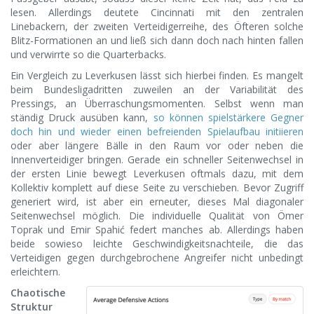
lesen. Allerdings deutete Cincinnati mit den zentralen
Linebackern, der zweiten Verteidigerreihe, des Öfteren solche
Blitz-Formationen an und ließ sich dann doch nach hinten fallen
und verwirrte so die Quarterbacks.
Ein Vergleich zu Leverkusen lässt sich hierbei finden. Es mangelt
beim Bundesligadritten zuweilen an der Variabilität des
Pressings, an Überraschungsmomenten. Selbst wenn man
ständig Druck ausüben kann,
so können spielstärkere Gegner
doch hin und wieder einen befreienden Spielaufbau initiieren
oder aber längere Bälle in den Raum vor oder neben die
Innenverteidiger bringen. Gerade ein schneller Seitenwechsel in
der ersten Linie bewegt Leverkusen oftmals dazu, mit dem
Kollektiv komplett auf diese Seite zu verschieben. Bevor Zugriff
generiert wird, ist aber ein erneuter, dieses Mal diagonaler
Seitenwechsel möglich. Die individuelle Qualität von Ömer
Toprak und Emir Spahić federt manches ab. Allerdings haben
beide sowieso leichte Geschwindigkeitsnachteile, die das
Verteidigen gegen durchgebrochene Angreifer nicht unbedingt
erleichtern.
Chaotische
Struktur