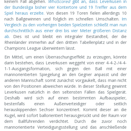
keinem Fall abgehen.
WhoScored
gibt an, dass Leverkusen in
der Bundesliga bisher vier Kontertore und 19 Treffer aus dem
Spiel heraus erzielte.
Von diesen 19 Toren fielen allerdings 10
nach Ballgewinnen und folglich im schnellen Umschalten.
Im
Vergleich zu den vorherigen beiden Spielzeiten schließt man nun
durchschnittlich aus einer drei bis vier Meter größeren Distanz
ab.
Dies ist und bleibt ein integraler Bestandteil, der die
Rheinländer immerhin auf den dritten Tabellenplatz und in der
Champions League überwintern lässt.
Ein Mittel, um einen Überraschungseffekt zu erzeugen, könnte
darin bestehen, dass Leverkusen weggeht von einer 4-4-2-/4-4-
1-1-Ausgangsformation, sich gegen den Ball mit einer
mannorientierten Spiegelung an den Gegner anpasst und der
anderen Mannschaft somit zunächst vorgaukelt, dass man nicht
von den Positionen abweichen würde. In dieser Stellung gewinnt
Leverkusen natürlich in den seltensten Fällen das Spielgerät.
Deshalb wird sich auf einen bestimmten Aufbauspieler,
bestenfalls einen Außenverteidiger oder seitlich
herauskippenden Sechser konzentriert. Kommt dieser an die
Kugel, wird sofort ballorientiert herausgerückt und der Raum vor
dem Ballführenden verdichtet. Durch die zuvor noch
mannorientierte Verteidigungsstellung und das anschließende