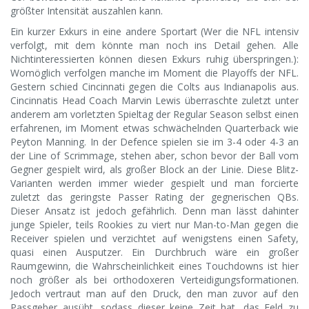
größter Intensität auszahlen kann.
Ein kurzer Exkurs in eine andere Sportart (Wer die NFL intensiv
verfolgt, mit dem könnte man noch ins Detail gehen. Alle
Nichtinteressierten können diesen Exkurs ruhig überspringen.):
Womöglich verfolgen manche im Moment die Playoffs der NFL.
Gestern schied Cincinnati gegen die Colts aus Indianapolis aus.
Cincinnatis Head Coach Marvin Lewis überraschte zuletzt unter
anderem am vorletzten Spieltag der Regular Season selbst einen
erfahrenen, im Moment etwas schwächelnden Quarterback wie
Peyton Manning. In der Defence spielen sie im 3-4 oder 4-3 an
der Line of Scrimmage, stehen aber, schon bevor der Ball vom
Gegner gespielt wird, als großer Block an der Linie. Diese Blitz-
Varianten werden immer wieder gespielt und man forcierte
zuletzt das geringste Passer Rating der gegnerischen QBs.
Dieser Ansatz ist jedoch gefährlich. Denn man lässt dahinter
junge Spieler, teils Rookies zu viert nur Man-to-Man gegen die
Receiver spielen und verzichtet auf wenigstens einen Safety,
quasi einen Ausputzer. Ein Durchbruch wäre ein großer
Raumgewinn, die Wahrscheinlichkeit eines Touchdowns ist hier
noch größer als bei orthodoxeren Verteidigungsformationen.
Jedoch vertraut man auf den Druck, den man zuvor auf den
Passgeber ausübt, sodass dieser keine Zeit hat, das Feld zu