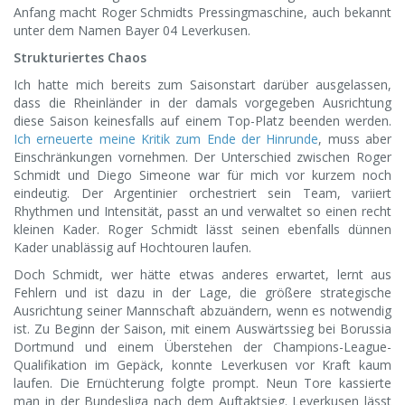
Anfang macht Roger Schmidts Pressingmaschine, auch bekannt
unter dem Namen Bayer 04 Leverkusen.
Strukturiertes Chaos
Ich hatte mich bereits zum Saisonstart darüber ausgelassen,
dass die Rheinländer in der damals vorgegeben Ausrichtung
diese Saison keinesfalls auf einem Top-Platz beenden werden.
Ich erneuerte meine Kritik zum Ende der Hinrunde
, muss aber
Einschränkungen vornehmen. Der Unterschied zwischen Roger
Schmidt und Diego Simeone war für mich vor kurzem noch
eindeutig. Der Argentinier orchestriert sein Team, variiert
Rhythmen und Intensität, passt an und verwaltet so einen recht
kleinen Kader. Roger Schmidt lässt seinen ebenfalls dünnen
Kader unablässig auf Hochtouren laufen.
Doch Schmidt, wer hätte etwas anderes erwartet, lernt aus
Fehlern und ist dazu in der Lage, die größere strategische
Ausrichtung seiner Mannschaft abzuändern, wenn es notwendig
ist. Zu Beginn der Saison, mit einem Auswärtssieg bei Borussia
Dortmund und einem Überstehen der Champions-League-
Qualifikation im Gepäck, konnte Leverkusen vor Kraft kaum
laufen. Die Ernüchterung folgte prompt. Neun Tore kassierte
man in der Bundesliga nach dem Auftaktsieg. Leverkusen lässt