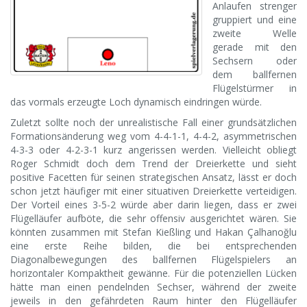
Anlaufen strenger
gruppiert und eine
zweite Welle
gerade mit den
Sechsern oder
dem ballfernen
Flügelstürmer in
das vormals erzeugte Loch dynamisch eindringen würde.
Zuletzt sollte noch der unrealistische Fall einer grundsätzlichen
Formationsänderung weg vom 4-4-1-1, 4-4-2, asymmetrischen
4-3-3 oder 4-2-3-1 kurz angerissen werden. Vielleicht obliegt
Roger Schmidt doch dem Trend der Dreierkette und sieht
positive Facetten für seinen strategischen Ansatz, lässt er doch
schon jetzt häufiger mit einer situativen Dreierkette verteidigen.
Der Vorteil eines 3-5-2 würde aber darin liegen, dass er zwei
Flügelläufer aufböte, die sehr offensiv ausgerichtet wären. Sie
könnten zusammen mit Stefan Kießling und Hakan Çalhanoğlu
eine erste Reihe bilden, die bei entsprechenden
Diagonalbewegungen des ballfernen Flügelspielers an
horizontaler Kompaktheit gewänne. Für die potenziellen Lücken
hätte man einen pendelnden Sechser, während der zweite
jeweils in den gefährdeten Raum hinter den Flügelläufer