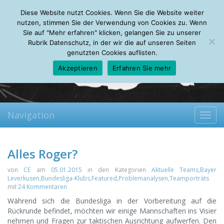
Friday, 07.08.2026
Diese Website nutzt Cookies. Wenn Sie die Website weiter
Mein Account
About
Autoren
Leseempfehlungen
FAQ
nutzen, stimmen Sie der Verwendung von Cookies zu. Wenn
Sie auf "Mehr erfahren" klicken, gelangen Sie zu unserer
Rubrik Datenschutz, in der wir die auf unseren Seiten
genutzten Cookies auflisten.
Akzeptieren
Erfahren Sie mehr
Navigation
Toggl
navig
Alles Roger?
von
CE
am
05.01.2015
in den Kategorien
Aktuelle Teams
,
Bayer
Leverkusen
,
Bundesliga-Klubs
,
Featured
,
Problemanalysen
,
Teamporträts
mit
24 Kommentaren
Während sich die Bundesliga in der Vorbereitung auf die
Rückrunde befindet, möchten wir einige Mannschaften ins Visier
nehmen und Fragen zur taktischen Ausrichtung aufwerfen. Den