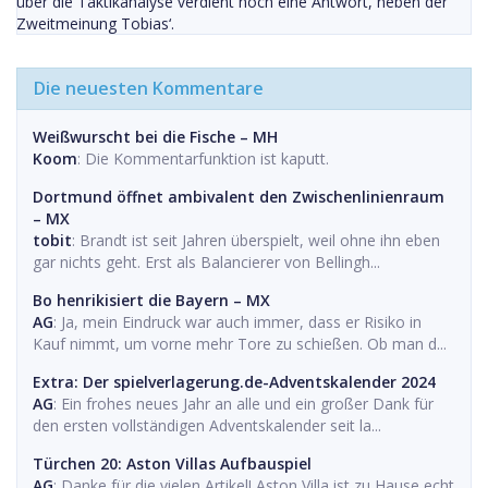
über die Taktikanalyse verdient noch eine Antwort, neben der
Zweitmeinung Tobias‘.
Die neuesten Kommentare
Weißwurscht bei die Fische – MH
Koom
: Die Kommentarfunktion ist kaputt.
Dortmund öffnet ambivalent den Zwischenlinienraum
– MX
tobit
: Brandt ist seit Jahren überspielt, weil ohne ihn eben
gar nichts geht. Erst als Balancierer von Bellingh...
Bo henrikisiert die Bayern – MX
AG
: Ja, mein Eindruck war auch immer, dass er Risiko in
Kauf nimmt, um vorne mehr Tore zu schießen. Ob man d...
Extra: Der spielverlagerung.de-Adventskalender 2024
AG
: Ein frohes neues Jahr an alle und ein großer Dank für
den ersten vollständigen Adventskalender seit la...
Türchen 20: Aston Villas Aufbauspiel
AG
: Danke für die vielen Artikel! Aston Villa ist zu Hause echt