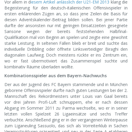
Vor allem in d
iesem Artikel anlässlich der U21-EM 2013
klang die
Begeisterung für den deutsch-italienischen Offensivspieler in
ersten erklärenden Zügen an, so dass jene Zeilen die Basis für
diesen Adventskalender-Beitrag bilden sollen. Bei jener Partie
durfte der ansonsten nur mit geringen Einsatzzeiten gesegnete
Sansone wegen der bereits feststehenden Halbfinal-
Qualifikation mal von Beginn an spielen und zeigte eine gewohnt
starke Leistung. In seltenen Fällen blieb er breit und suchte das
individuelle Dribbling oder öffnete Linksverteidiger Biraghi den
diagonalen Laufweg. Doch meistens rückte er ins Zentrum ein,
wo er fast übermotiviert das Zusammenspiel suchte und
kombinativ Räume überladen wollte.
Kombinationsspieler aus dem Bayern-Nachwuchs
Der aus der Jugend des FC Bayern stammende und in München
geborene Offensivspieler durfte nach guten Leistungen bei der 2.
Mannschaft des Rekordmeisters unter Louis van Gaal bereits
vor drei Jahren Profi-Luft schnuppern, ehe er nach dessen
Abgang im Sommer 2011 zu Parma wechselte, wo er in seiner
letzten vollen Spielzeit 26 Ligaeinsätze und sechs Treffer
verbuchte. Anschließend ging er in der vergangenen Winterpause
zum Liganeuling Sassuolo, das sich als Vorreiterklub in Sachen
Vereinsstrukturen präsentiert und neu in der Serie A etablieren