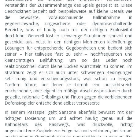
Verständnis der Zusammenhänge des Spiels gespeist ist. Diese
Geschicktheit bezieht sich beispielsweise auf kleine Details wie
die bewusste, vorausschauende Ballmitnahme in
gegnerschwache, ungesicherte oder dynamikenthaltende
Bereiche, was er häufig auch mit der richtigen Explosivität
durchführt. Generell löst er schwierige Situationen sinnvoll und
geschickt aus, nutzt in den richtigen Momenten kleinräumige
Lösungen für entsprechende Gegebenheiten und bedient sich
seiner – hier teilweise fast zu sehr – hochfrequenten und
kleinschrittigen Ballführung, um so das Leder noch
reaktionsschnell durch kleine Lücken wurschteln zu können. Im
Strafraum zeigt er sich auch unter schwierigen Bedingungen
sehr ruhig und entscheidungsstark, was schon zu einigen
Treffern führte, bei denen er tornah eine aussichtsreich
erscheinende, aber eigentlich mäßige Abschlusspositionen durch
gezielte, rationale Dribblings und Finten gegen die verbleibenden
Defensivspieler entscheidend selbst verbesserte.
In seinem Passspiel geht Sansone ebenfalls bewusst mit der
richtigen Dosierung um und achtet häufig genau auf die
Bahndetails des Passwegs, was druckvolle, richtig
angeschnittene Zuspiele zur Folge hat und verhindert, bei simpel
erscheinenden Gegebenheiten zu unempathisch zu werden. Bei