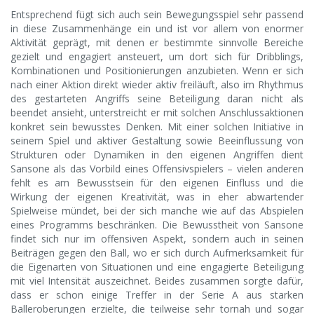
Entsprechend fügt sich auch sein Bewegungsspiel sehr passend
in diese Zusammenhänge ein und ist vor allem von enormer
Aktivität geprägt, mit denen er bestimmte sinnvolle Bereiche
gezielt und engagiert ansteuert, um dort sich für Dribblings,
Kombinationen und Positionierungen anzubieten. Wenn er sich
nach einer Aktion direkt wieder aktiv freiläuft, also im Rhythmus
des gestarteten Angriffs seine Beteiligung daran nicht als
beendet ansieht, unterstreicht er mit solchen Anschlussaktionen
konkret sein bewusstes Denken. Mit einer solchen Initiative in
seinem Spiel und aktiver Gestaltung sowie Beeinflussung von
Strukturen oder Dynamiken in den eigenen Angriffen dient
Sansone als das Vorbild eines Offensivspielers – vielen anderen
fehlt es am Bewusstsein für den eigenen Einfluss und die
Wirkung der eigenen Kreativität, was in eher abwartender
Spielweise mündet, bei der sich manche wie auf das Abspielen
eines Programms beschränken. Die Bewusstheit von Sansone
findet sich nur im offensiven Aspekt, sondern auch in seinen
Beiträgen gegen den Ball, wo er sich durch Aufmerksamkeit für
die Eigenarten von Situationen und eine engagierte Beteiligung
mit viel Intensität auszeichnet. Beides zusammen sorgte dafür,
dass er schon einige Treffer in der Serie A aus starken
Balleroberungen erzielte, die teilweise sehr tornah und sogar