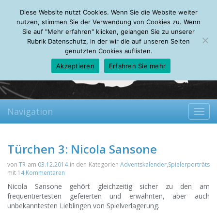
Saturday, 08.08.2026
Diese Website nutzt Cookies. Wenn Sie die Website weiter
Mein Account
About
Autoren
Leseempfehlungen
FAQ
nutzen, stimmen Sie der Verwendung von Cookies zu. Wenn
Sie auf "Mehr erfahren" klicken, gelangen Sie zu unserer
Rubrik Datenschutz, in der wir die auf unseren Seiten
genutzten Cookies auflisten.
Akzeptieren
Erfahren Sie mehr
Navigation
Toggl
navig
Türchen 3: Nicola Sansone
von
TR
am
03.12.2014
in den Kategorien
Adventskalender
,
Spielerporträts
mit
14 Kommentaren
Nicola Sansone gehört gleichzeitig sicher zu den am
frequentiertesten gefeierten und erwähnten, aber auch
unbekanntesten Lieblingen von Spielverlagerung.