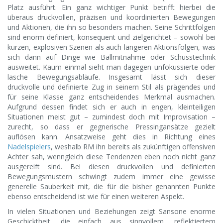
Platz ausführt. Ein ganz wichtiger Punkt betrifft hierbei die
überaus druckvollen, präzisen und koordinierten Bewegungen
und Aktionen, die ihn so besonders machen. Seine Schrittfolgen
sind enorm definiert, konsequent und zielgerichtet – sowohl bei
kurzen, explosiven Szenen als auch längeren Aktionsfolgen, was
sich dann auf Dinge wie Ballmitnahme oder Schusstechnik
ausweitet. Kaum einmal sieht man dagegen unfokussierte oder
lasche Bewegungsabläufe. Insgesamt lässt sich dieser
druckvolle und definierte Zug in seinem Stil als prägendes und
für seine Klasse ganz entscheidendes Merkmal ausmachen.
Aufgrund dessen findet sich er auch in engen, kleinteiligen
Situationen meist gut – zumindest doch mit Improvisation –
zurecht, so dass er gegnerische Pressingansätze gezielt
auflösen kann. Ansatzweise geht dies in Richtung eines
Nadelspielers
, weshalb RM ihn bereits als zukünftigen offensiven
Achter sah, wenngleich diese Tendenzen eben noch nicht ganz
ausgereift sind. Bei diesen druckvollen und definierten
Bewegungsmustern schwingt zudem immer eine gewisse
generelle Sauberkeit mit, die für die bisher genannten Punkte
ebenso entscheidend ist wie für einen weiteren Aspekt.
In vielen Situationen und Beziehungen zeigt Sansone enorme
Geschicktheit, die einfach aus sinnvollem, reflektiertem