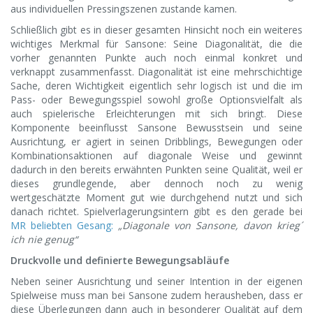
aus individuellen Pressingszenen zustande kamen.
Schließlich gibt es in dieser gesamten Hinsicht noch ein weiteres
wichtiges Merkmal für Sansone: Seine Diagonalität, die die
vorher genannten Punkte auch noch einmal konkret und
verknappt zusammenfasst. Diagonalität ist eine mehrschichtige
Sache, deren Wichtigkeit eigentlich sehr logisch ist und die im
Pass- oder Bewegungsspiel sowohl große Optionsvielfalt als
auch spielerische Erleichterungen mit sich bringt. Diese
Komponente beeinflusst Sansone Bewusstsein und seine
Ausrichtung, er agiert in seinen Dribblings, Bewegungen oder
Kombinationsaktionen auf diagonale Weise und gewinnt
dadurch in den bereits erwähnten Punkten seine Qualität, weil er
dieses grundlegende, aber dennoch noch zu wenig
wertgeschätzte Moment gut wie durchgehend nutzt und sich
danach richtet. Spielverlagerungsintern gibt es den gerade bei
MR beliebten Gesang:
„Diagonale von Sansone, davon krieg´
ich nie genug“
Druckvolle und definierte Bewegungsabläufe
Neben seiner Ausrichtung und seiner Intention in der eigenen
Spielweise muss man bei Sansone zudem herausheben, dass er
diese Überlegungen dann auch in besonderer Qualität auf dem