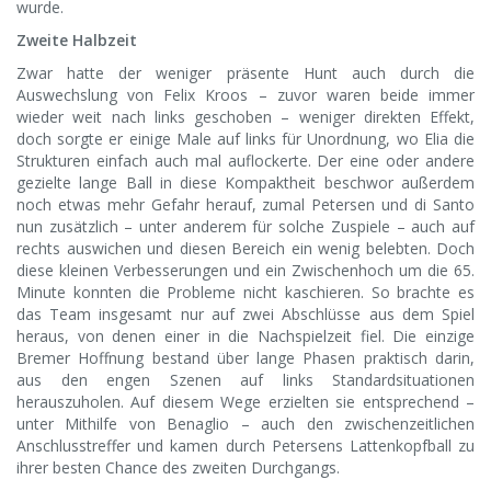
wurde.
Zweite Halbzeit
Zwar hatte der weniger präsente Hunt auch durch die
Auswechslung von Felix Kroos – zuvor waren beide immer
wieder weit nach links geschoben – weniger direkten Effekt,
doch sorgte er einige Male auf links für Unordnung, wo Elia die
Strukturen einfach auch mal auflockerte. Der eine oder andere
gezielte lange Ball in diese Kompaktheit beschwor außerdem
noch etwas mehr Gefahr herauf, zumal Petersen und di Santo
nun zusätzlich – unter anderem für solche Zuspiele – auch auf
rechts auswichen und diesen Bereich ein wenig belebten. Doch
diese kleinen Verbesserungen und ein Zwischenhoch um die 65.
Minute konnten die Probleme nicht kaschieren. So brachte es
das Team insgesamt nur auf zwei Abschlüsse aus dem Spiel
heraus, von denen einer in die Nachspielzeit fiel. Die einzige
Bremer Hoffnung bestand über lange Phasen praktisch darin,
aus den engen Szenen auf links Standardsituationen
herauszuholen. Auf diesem Wege erzielten sie entsprechend –
unter Mithilfe von Benaglio – auch den zwischenzeitlichen
Anschlusstreffer und kamen durch Petersens Lattenkopfball zu
ihrer besten Chance des zweiten Durchgangs.