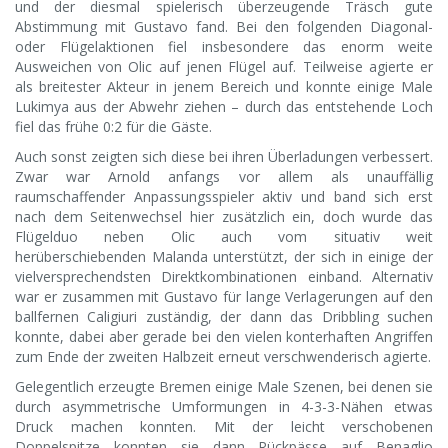
und der diesmal spielerisch überzeugende Träsch gute
Abstimmung mit Gustavo fand. Bei den folgenden Diagonal-
oder Flügelaktionen fiel insbesondere das enorm weite
Ausweichen von Olic auf jenen Flügel auf. Teilweise agierte er
als breitester Akteur in jenem Bereich und konnte einige Male
Lukimya aus der Abwehr ziehen – durch das entstehende Loch
fiel das frühe 0:2 für die Gäste.
Auch sonst zeigten sich diese bei ihren Überladungen verbessert.
Zwar war Arnold anfangs vor allem als unauffällig
raumschaffender Anpassungsspieler aktiv und band sich erst
nach dem Seitenwechsel hier zusätzlich ein, doch wurde das
Flügelduo neben Olic auch vom situativ weit
herüberschiebenden Malanda unterstützt, der sich in einige der
vielversprechendsten Direktkombinationen einband. Alternativ
war er zusammen mit Gustavo für lange Verlagerungen auf den
ballfernen Caligiuri zuständig, der dann das Dribbling suchen
konnte, dabei aber gerade bei den vielen konterhaften Angriffen
zum Ende der zweiten Halbzeit erneut verschwenderisch agierte.
Gelegentlich erzeugte Bremen einige Male Szenen, bei denen sie
durch asymmetrische Umformungen in 4-3-3-Nähen etwas
Druck machen konnten. Mit der leicht verschobenen
Doppelspitze konnten sie dann Rückpässe auf Benaglio