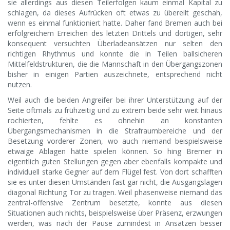
sie allerdings aus diesen Teilerfolgen kaum einmal Kapital zu
schlagen, da dieses Aufrücken oft etwas zu übereilt geschah,
wenn es einmal funktioniert hatte. Daher fand Bremen auch bei
erfolgreichem Erreichen des letzten Drittels und dortigen, sehr
konsequent versuchten Überladeansätzen nur selten den
richtigen Rhythmus und konnte die in Teilen ballsicheren
Mittelfeldstrukturen, die die Mannschaft in den Übergangszonen
bisher in einigen Partien auszeichnete, entsprechend nicht
nutzen.
Weil auch die beiden Angreifer bei ihrer Unterstützung auf der
Seite oftmals zu frühzeitig und zu extrem beide sehr weit hinaus
rochierten, fehlte es ohnehin an konstanten
Übergangsmechanismen in die Strafraumbereiche und der
Besetzung vorderer Zonen, wo auch niemand beispielsweise
etwaige Ablagen hätte spielen können. So hing Bremer in
eigentlich guten Stellungen gegen aber ebenfalls kompakte und
individuell starke Gegner auf dem Flügel fest. Von dort schafften
sie es unter diesen Umständen fast gar nicht, die Ausgangslagen
diagonal Richtung Tor zu tragen. Weil phasenweise niemand das
zentral-offensive Zentrum besetzte, konnte aus diesen
Situationen auch nichts, beispielsweise über Präsenz, erzwungen
werden, was nach der Pause zumindest in Ansätzen besser