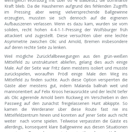
wenngleich Wolfsburg mit über 60 % Ballbesitz die dominante
Kraft blieb. Da die Hausherren aufgrund des fehlenden Zugriffs
im Pressing aber wenig vielversprechende Ballgewinne
erzeugten, mussten sie sich dennoch auf die eignenen
Aufbauszenen verlassen. Wenn es dazu kam, wurden sie vom
soliden, recht hohen 4-4-1-1-Pressing der Wolfsburger früh
attackiert und zugestellt. Diese versuchten über eine leichte
Asymmetrie zwischen Olic und Arnold, Bremen insbesondere
auf deren rechte Seite zu lenken.
Weil mögliche Zurückfallbewegungen aus den grün-weißen
Mittelfeld zu unstrukturiert abliefen, gelang dies auch einige
Male. Auf der Seite war Fritz dann meistens isoliert und musste
zurückspielen, woraufhin Prödl einige Male den Weg ins
Mittelfeld zu finden suchte. Auch diese Option versperrten die
Gäste aber meistens gut, indem Malanda ballnah weit und
mannorientiert auf Felix Kroos herausrückte und der leicht tiefer
als Olic agierende Arnold beim Rückweg im Verschieben in den
Passweg auf den zunächst freigelassenen Hunt abkippte. So
kamen die Werderaner über diese Route fast nie ins
Mittelfeldzentrum hinein und konnten auf jener Seite auch nicht
weiter nach vorne spielen. Teilweise verpassten die Gäste es
allerdings, konsequent klare Ballgewinne aus diesen Situationen