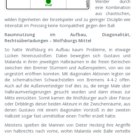
Werder durch
eine Kombination
aus chaotischen,
wilden Eigenheiten der Einzelspieler und zu geringer Disziplin wie
Intensität im Pressing keine Kompaktheit gegen den Ball.
Raumnutzung im Aufbau, Diagonalität,
Rechtsüberladungen – Wolfsburgs Mittel
So hatte Wolfsburg im Aufbau kaum Probleme, in etwaige
Lücken hineinzustoßen. Dabei bewegten sich Gustavo und
Malanda in ihren jeweiligen Halbräumen in die freien Bereichen
zwischen den Bremer Stürmern und Außenspielern, von wo sie
ungestört eröffnen konnten. Mit diagonalen Aktionen legten sie
die schematischen Schwachstellen von Bremens 4-4-2 offen.
Auch auf die Außenverteidiger traf dies zu, die einige Male über
Halbraumverlagerungen gesucht wurden und dann etwas zur
Mitte einrückten. Somit kamen die Wolfsburger auch über Pässe
oder Dribblings dieser beiden Akteure in die Zwischenräume, aus
denen Gustavo mit einem diagonalen Vorstoß in der zweiten
Halbzeit sogar fast unmittelbar einen Treffer erzielt hätte.
Meistens spielten die Mannen von Dieter Hecking ihre Angriffe
von halbrechts nach vorne, wohin Malanda viele Bälle verteilte