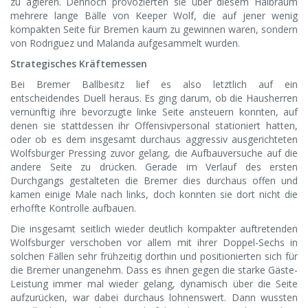
zu agieren. Dennoch provozierten sie über diesem Halbraum
mehrere lange Bälle von Keeper Wolf, die auf jener wenig
kompakten Seite für Bremen kaum zu gewinnen waren, sondern
von Rodriguez und Malanda aufgesammelt wurden.
Strategisches Kräftemessen
Bei Bremer Ballbesitz lief es also letztlich auf ein
entscheidendes Duell heraus. Es ging darum, ob die Hausherren
vernünftig ihre bevorzugte linke Seite ansteuern konnten, auf
denen sie stattdessen ihr Offensivpersonal stationiert hatten,
oder ob es dem insgesamt durchaus aggressiv ausgerichteten
Wolfsburger Pressing zuvor gelang, die Aufbauversuche auf die
andere Seite zu drücken. Gerade im Verlauf des ersten
Durchgangs gestalteten die Bremer dies durchaus offen und
kamen einige Male nach links, doch konnten sie dort nicht die
erhoffte Kontrolle aufbauen.
Die insgesamt seitlich wieder deutlich kompakter auftretenden
Wolfsburger verschoben vor allem mit ihrer Doppel-Sechs in
solchen Fällen sehr frühzeitig dorthin und positionierten sich für
die Bremer unangenehm. Dass es ihnen gegen die starke Gäste-
Leistung immer mal wieder gelang, dynamisch über die Seite
aufzurücken, war dabei durchaus lohnenswert. Dann wussten