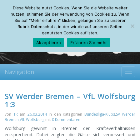
Thursday, 06.08.2026
Diese Website nutzt Cookies. Wenn Sie die Website weiter
Mein Account
About
Autoren
Leseempfehlungen
FAQ
nutzen, stimmen Sie der Verwendung von Cookies zu. Wenn
Sie auf "Mehr erfahren" klicken, gelangen Sie zu unserer
Rubrik Datenschutz, in der wir die auf unseren Seiten
genutzten Cookies auflisten.
Akzeptieren
Erfahren Sie mehr
Navigation
Toggl
navig
SV Werder Bremen – VfL Wolfsburg
1:3
von
TR
am
26.03.2014
in den Kategorien
Bundesliga-Klubs
,
SV Werder
Bremen
,
VfL Wolfsburg
mit
0 Kommentaren
Wolfsburg gewinnt in Bremen den Kräfteverhältnissen
entsprechend. Dabei zeigten die Gäste sich verbessert und