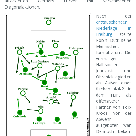
attackierten Werders Lücken mit verschiedenen
Diagonalaktionen.
Nach der
enttäuschenden
Niederlage in
Freiburg
stellte
Robin Dutt seine
Mannschaft
formativ um. Die
vormaligen
Halbspieler
Junuzovic und
Obraniak agierten
als Außen eines
flachen 4-4-2, in
dem Hunt als
offensiverer
Partner von Felix
Kroos vor der
Abwehr
aufgeboten war.
Dennoch bekam