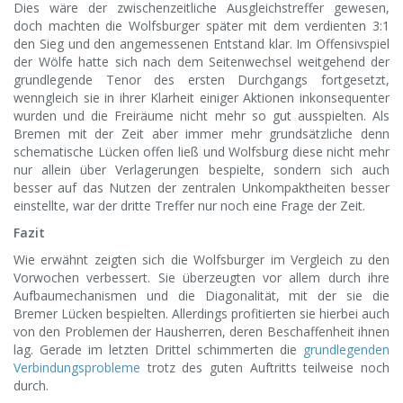
Dies wäre der zwischenzeitliche Ausgleichstreffer gewesen,
doch machten die Wolfsburger später mit dem verdienten 3:1
den Sieg und den angemessenen Entstand klar. Im Offensivspiel
der Wölfe hatte sich nach dem Seitenwechsel weitgehend der
grundlegende Tenor des ersten Durchgangs fortgesetzt,
wenngleich sie in ihrer Klarheit einiger Aktionen inkonsequenter
wurden und die Freiräume nicht mehr so gut ausspielten. Als
Bremen mit der Zeit aber immer mehr grundsätzliche denn
schematische Lücken offen ließ und Wolfsburg diese nicht mehr
nur allein über Verlagerungen bespielte, sondern sich auch
besser auf das Nutzen der zentralen Unkompaktheiten besser
einstellte, war der dritte Treffer nur noch eine Frage der Zeit.
Fazit
Wie erwähnt zeigten sich die Wolfsburger im Vergleich zu den
Vorwochen verbessert. Sie überzeugten vor allem durch ihre
Aufbaumechanismen und die Diagonalität, mit der sie die
Bremer Lücken bespielten. Allerdings profitierten sie hierbei auch
von den Problemen der Hausherren, deren Beschaffenheit ihnen
lag. Gerade im letzten Drittel schimmerten die
grundlegenden
Verbindungsprobleme
trotz des guten Auftritts teilweise noch
durch.