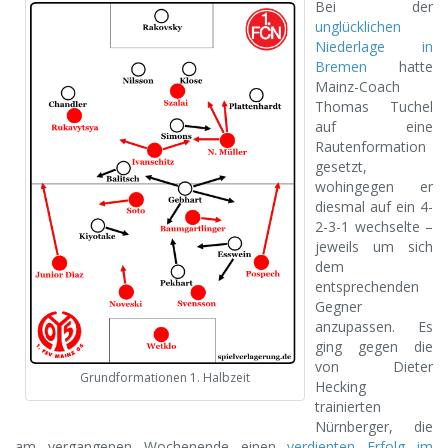
Bei der
unglücklichen
Niederlage in
Bremen
hatte
Mainz-Coach
Thomas Tuchel
auf eine
Rautenformation
gesetzt,
wohingegen er
diesmal auf ein 4-
2-3-1 wechselte –
jeweils um sich
dem
entsprechenden
Gegner
anzupassen. Es
ging gegen die
von Dieter
Grundformationen 1. Halbzeit
Hecking
trainierten
Nürnberger, die
am vergangenen Wochenende einen
verdienten Erfolg im