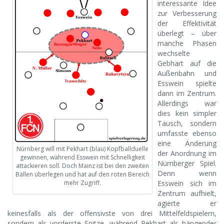
interessante Idee
zur Verbesserung
der Effektivität
überlegt – über
manche Phasen
wechselte
Gebhart auf die
Außenbahn und
Esswein spielte
dann im Zentrum.
Allerdings war
dies kein simpler
Tausch, sondern
umfasste ebenso
eine Änderung
Nürnberg will mit Pekhart (blau) Kopfballduelle
der Anordnung im
gewinnen, während Esswein mit Schnelligkeit
Nürnberger Spiel.
attackieren soll. Doch Mainz ist bei den zweiten
Denn wenn
Bällen überlegen und hat auf den roten Bereich
mehr Zugriff.
Esswein sich im
Zentrum aufhielt,
agierte er
keinesfalls als der offensivste von drei Mittelfeldspielern,
sondern als vorderste Spitze, während Pekhart als hängender