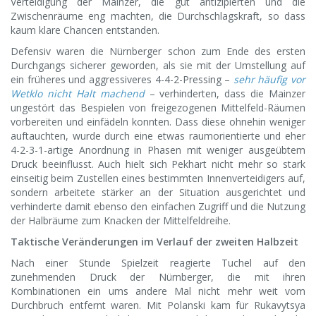
Verteidigung der Mainzer, die gut antizipierten und die
Zwischenräume eng machten, die Durchschlagskraft, so dass
kaum klare Chancen entstanden.
Defensiv waren die Nürnberger schon zum Ende des ersten
Durchgangs sicherer geworden, als sie mit der Umstellung auf
ein früheres und aggressiveres 4-4-2-Pressing –
sehr häufig vor
Wetklo nicht Halt machend
– verhinderten, dass die Mainzer
ungestört das Bespielen von freigezogenen Mittelfeld-Räumen
vorbereiten und einfädeln konnten. Dass diese ohnehin weniger
auftauchten, wurde durch eine etwas raumorientierte und eher
4-2-3-1-artige Anordnung in Phasen mit weniger ausgeübtem
Druck beeinflusst. Auch hielt sich Pekhart nicht mehr so stark
einseitig beim Zustellen eines bestimmten Innenverteidigers auf,
sondern arbeitete stärker an der Situation ausgerichtet und
verhinderte damit ebenso den einfachen Zugriff und die Nutzung
der Halbräume zum Knacken der Mittelfeldreihe.
Taktische Veränderungen im Verlauf der zweiten Halbzeit
Nach einer Stunde Spielzeit reagierte Tuchel auf den
zunehmenden Druck der Nürnberger, die mit ihren
Kombinationen ein ums andere Mal nicht mehr weit vom
Durchbruch entfernt waren. Mit Polanski kam für Rukavytsya