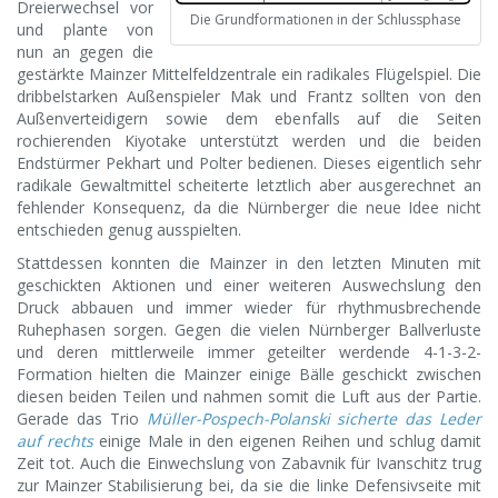
Dreierwechsel vor
Die Grundformationen in der Schlussphase
und plante von
nun an gegen die
gestärkte Mainzer Mittelfeldzentrale ein radikales Flügelspiel. Die
dribbelstarken Außenspieler Mak und Frantz sollten von den
Außenverteidigern sowie dem ebenfalls auf die Seiten
rochierenden Kiyotake unterstützt werden und die beiden
Endstürmer Pekhart und Polter bedienen. Dieses eigentlich sehr
radikale Gewaltmittel scheiterte letztlich aber ausgerechnet an
fehlender Konsequenz, da die Nürnberger die neue Idee nicht
entschieden genug ausspielten.
Stattdessen konnten die Mainzer in den letzten Minuten mit
geschickten Aktionen und einer weiteren Auswechslung den
Druck abbauen und immer wieder für rhythmusbrechende
Ruhephasen sorgen. Gegen die vielen Nürnberger Ballverluste
und deren mittlerweile immer geteilter werdende 4-1-3-2-
Formation hielten die Mainzer einige Bälle geschickt zwischen
diesen beiden Teilen und nahmen somit die Luft aus der Partie.
Gerade das Trio
Müller-Pospech-Polanski sicherte das Leder
auf rechts
einige Male in den eigenen Reihen und schlug damit
Zeit tot. Auch die Einwechslung von Zabavnik für Ivanschitz trug
zur Mainzer Stabilisierung bei, da sie die linke Defensivseite mit