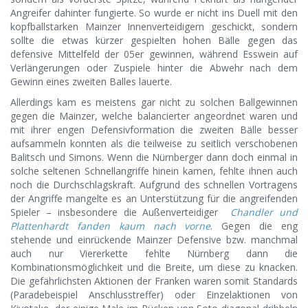
Angreifer dahinter fungierte. So wurde er nicht ins Duell mit den
kopfballstarken Mainzer Innenverteidigern geschickt, sondern
sollte die etwas kürzer gespielten hohen Bälle gegen das
defensive Mittelfeld der 05er gewinnen, während Esswein auf
Verlängerungen oder Zuspiele hinter die Abwehr nach dem
Gewinn eines zweiten Balles lauerte.
Allerdings kam es meistens gar nicht zu solchen Ballgewinnen
gegen die Mainzer, welche balancierter angeordnet waren und
mit ihrer engen Defensivformation die zweiten Bälle besser
aufsammeln konnten als die teilweise zu seitlich verschobenen
Balitsch und Simons. Wenn die Nürnberger dann doch einmal in
solche seltenen Schnellangriffe hinein kamen, fehlte ihnen auch
noch die Durchschlagskraft. Aufgrund des schnellen Vortragens
der Angriffe mangelte es an Unterstützung für die angreifenden
Spieler – insbesondere die Außenverteidiger
Chandler und
Plattenhardt fanden kaum nach vorne
. Gegen die eng
stehende und einrückende Mainzer Defensive bzw. manchmal
auch nur Viererkette fehlte Nürnberg dann die
Kombinationsmöglichkeit und die Breite, um diese zu knacken.
Die gefährlichsten Aktionen der Franken waren somit Standards
(Paradebeispiel Anschlusstreffer) oder Einzelaktionen von