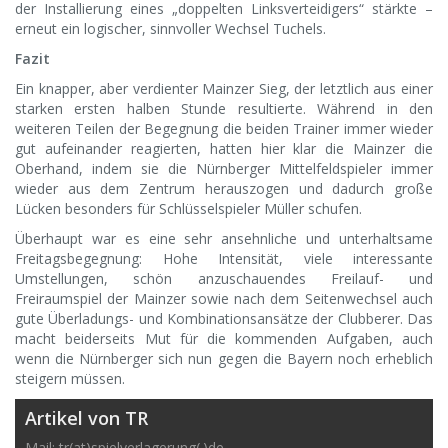
der Installierung eines „doppelten Linksverteidigers“ stärkte –
erneut ein logischer, sinnvoller Wechsel Tuchels.
Fazit
Ein knapper, aber verdienter Mainzer Sieg, der letztlich aus einer
starken ersten halben Stunde resultierte. Während in den
weiteren Teilen der Begegnung die beiden Trainer immer wieder
gut aufeinander reagierten, hatten hier klar die Mainzer die
Oberhand, indem sie die Nürnberger Mittelfeldspieler immer
wieder aus dem Zentrum herauszogen und dadurch große
Lücken besonders für Schlüsselspieler Müller schufen.
Überhaupt war es eine sehr ansehnliche und unterhaltsame
Freitagsbegegnung: Hohe Intensität, viele interessante
Umstellungen, schön anzuschauendes Freilauf- und
Freiraumspiel der Mainzer sowie nach dem Seitenwechsel auch
gute Überladungs- und Kombinationsansätze der Clubberer. Das
macht beiderseits Mut für die kommenden Aufgaben, auch
wenn die Nürnberger sich nun gegen die Bayern noch erheblich
steigern müssen.
Artikel von TR
Mail: tr(at)spielverlagerung(.)de