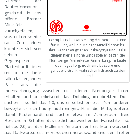
Stürmer der
Rautenformation
geschickt in das
offene Bremer
Mittelfeld
zurückgefallen,
was er hier wieder
Exemplarische Darstellung der beiden Räume
tat. Zum einen
für Müller, weil die Mainzer Mittelfeldspieler
konnte er sich von
ihre Gegner wegziehen. Rukavytsya und Szalai
seinem
dienen hier als hohe Bindespieler gegen die
Nürnberger Viererkette. Anmerkung: Im Laufe
Gegenspieler
des Tages folgt noch eine bessere und
Plattenhardt lösen
genauere Grafik, wahrscheinlich auch zu den
und in die Tiefe
Toren!
fallen lassen, einen
Pass aus der
Innenverteidigung zwischen die offenen Nürnberger Linien
erhalten und anschließend das Dribbling im direkten Duell
suchen – so fiel das 1:0, das er selbst erzielte. Zum anderen
bewegte er sich häufig auch eingerückt in die Mitte, isolierte
damit Plattenhardt und suchte etwa im Zehnerraum freie
Bereiche im Schatten des seitlich ausweichenden Ivanschitz – so
fiel das 2:0, bei dem Müller im Zentrum der freie Mann war, sich
aus Rückwärtspressing-Versuchen herauswand und den Treffer