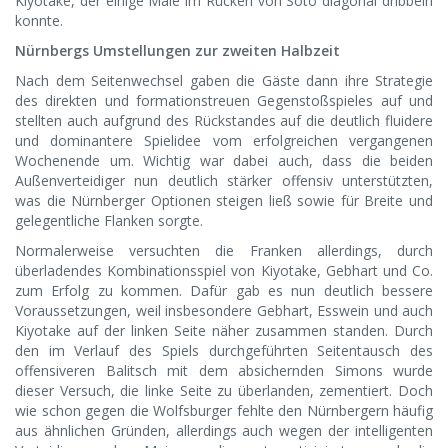
Kiyotake, der einige Male im Rücken von Soto diagonal dribbeln
konnte.
Nürnbergs Umstellungen zur zweiten Halbzeit
Nach dem Seitenwechsel gaben die Gäste dann ihre Strategie
des direkten und formationstreuen Gegenstoßspieles auf und
stellten auch aufgrund des Rückstandes auf die deutlich fluidere
und dominantere Spielidee vom erfolgreichen vergangenen
Wochenende um. Wichtig war dabei auch, dass die beiden
Außenverteidiger nun deutlich stärker offensiv unterstützten,
was die Nürnberger Optionen steigen ließ sowie für Breite und
gelegentliche Flanken sorgte.
Normalerweise versuchten die Franken allerdings, durch
überladendes Kombinationsspiel von Kiyotake, Gebhart und Co.
zum Erfolg zu kommen. Dafür gab es nun deutlich bessere
Voraussetzungen, weil insbesondere Gebhart, Esswein und auch
Kiyotake auf der linken Seite näher zusammen standen. Durch
den im Verlauf des Spiels durchgeführten Seitentausch des
offensiveren Balitsch mit dem absichernden Simons wurde
dieser Versuch, die linke Seite zu überlanden, zementiert. Doch
wie schon gegen die Wolfsburger fehlte den Nürnbergern häufig
aus ähnlichen Gründen, allerdings auch wegen der intelligenten