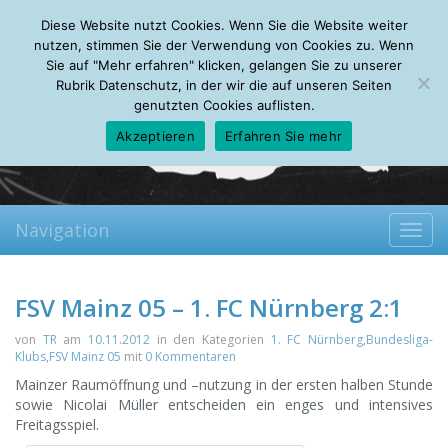
Sunday, 09.08.2026
Diese Website nutzt Cookies. Wenn Sie die Website weiter
Mein Account
About
Autoren
Leseempfehlungen
FAQ
nutzen, stimmen Sie der Verwendung von Cookies zu. Wenn
Sie auf "Mehr erfahren" klicken, gelangen Sie zu unserer
Rubrik Datenschutz, in der wir die auf unseren Seiten
genutzten Cookies auflisten.
Akzeptieren
Erfahren Sie mehr
Navigation
Toggl
navig
FSV Mainz 05 – 1. FC Nürnberg 2:1
von
TR
am
10.11.2012
in den Kategorien
1. FC Nürnberg
,
Bundesliga-
Klubs
,
FSV Mainz 05
mit
0 Kommentaren
Mainzer Raumöffnung und –nutzung in der ersten halben Stunde
sowie Nicolai Müller entscheiden ein enges und intensives
Freitagsspiel.