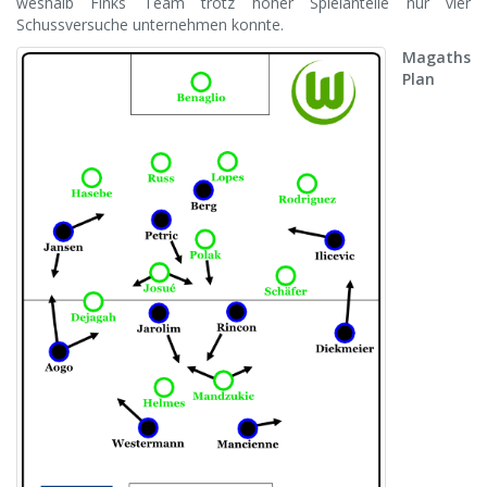
weshalb Finks Team trotz hoher Spielanteile nur vier
Schussversuche unternehmen konnte.
Magaths
Plan