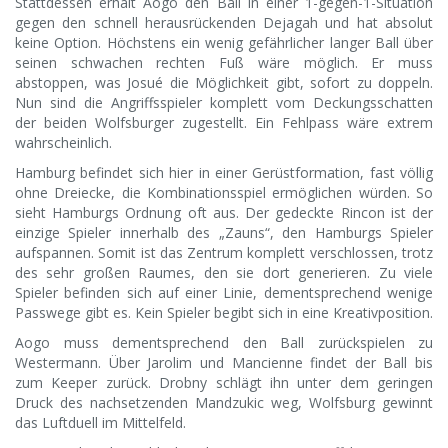
Stattdessen erhält Aogo den Ball in einer 1-gegen-1-Situation
gegen den schnell herausrückenden Dejagah und hat absolut
keine Option. Höchstens ein wenig gefährlicher langer Ball über
seinen schwachen rechten Fuß wäre möglich. Er muss
abstoppen, was Josué die Möglichkeit gibt, sofort zu doppeln.
Nun sind die Angriffsspieler komplett vom Deckungsschatten
der beiden Wolfsburger zugestellt. Ein Fehlpass wäre extrem
wahrscheinlich.
Hamburg befindet sich hier in einer Gerüstformation, fast völlig
ohne Dreiecke, die Kombinationsspiel ermöglichen würden. So
sieht Hamburgs Ordnung oft aus. Der gedeckte Rincon ist der
einzige Spieler innerhalb des „Zauns“, den Hamburgs Spieler
aufspannen. Somit ist das Zentrum komplett verschlossen, trotz
des sehr großen Raumes, den sie dort generieren. Zu viele
Spieler befinden sich auf einer Linie, dementsprechend wenige
Passwege gibt es. Kein Spieler begibt sich in eine Kreativposition.
Aogo muss dementsprechend den Ball zurückspielen zu
Westermann. Über Jarolim und Mancienne findet der Ball bis
zum Keeper zurück. Drobny schlägt ihn unter dem geringen
Druck des nachsetzenden Mandzukic weg, Wolfsburg gewinnt
das Luftduell im Mittelfeld.