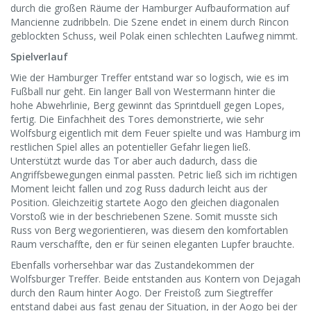
durch die großen Räume der Hamburger Aufbauformation auf
Mancienne zudribbeln. Die Szene endet in einem durch Rincon
geblockten Schuss, weil Polak einen schlechten Laufweg nimmt.
Spielverlauf
Wie der Hamburger Treffer entstand war so logisch, wie es im
Fußball nur geht. Ein langer Ball von Westermann hinter die
hohe Abwehrlinie, Berg gewinnt das Sprintduell gegen Lopes,
fertig. Die Einfachheit des Tores demonstrierte, wie sehr
Wolfsburg eigentlich mit dem Feuer spielte und was Hamburg im
restlichen Spiel alles an potentieller Gefahr liegen ließ.
Unterstützt wurde das Tor aber auch dadurch, dass die
Angriffsbewegungen einmal passten. Petric ließ sich im richtigen
Moment leicht fallen und zog Russ dadurch leicht aus der
Position. Gleichzeitig startete Aogo den gleichen diagonalen
Vorstoß wie in der beschriebenen Szene. Somit musste sich
Russ von Berg wegorientieren, was diesem den komfortablen
Raum verschaffte, den er für seinen eleganten Lupfer brauchte.
Ebenfalls vorhersehbar war das Zustandekommen der
Wolfsburger Treffer. Beide entstanden aus Kontern von Dejagah
durch den Raum hinter Aogo. Der Freistoß zum Siegtreffer
entstand dabei aus fast genau der Situation, in der Aogo bei der