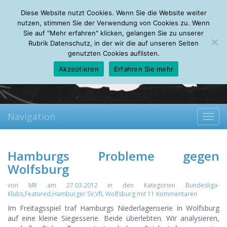
Friday, 07.08.2026
Diese Website nutzt Cookies. Wenn Sie die Website weiter
Mein Account
About
Autoren
Leseempfehlungen
FAQ
nutzen, stimmen Sie der Verwendung von Cookies zu. Wenn
Sie auf "Mehr erfahren" klicken, gelangen Sie zu unserer
Rubrik Datenschutz, in der wir die auf unseren Seiten
genutzten Cookies auflisten.
Akzeptieren
Erfahren Sie mehr
Navigation
Toggl
navig
Hamburgs Probleme gegen
Wolfsburg
von
MR
am
27.03.2012
in den Kategorien
Bundesliga-
Klubs
,
Featured
,
Hamburger SV
,
VfL Wolfsburg
mit
11 Kommentaren
Im Freitagsspiel traf Hamburgs Niederlagenserie in Wolfsburg
auf eine kleine Siegesserie. Beide überlebten. Wir analysieren,