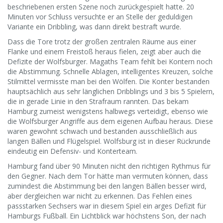
beschriebenen ersten Szene noch zurückgespielt hatte. 20
Minuten vor Schluss versuchte er an Stelle der geduldigen
Variante ein Dribbling, was dann direkt bestraft wurde.
Dass die Tore trotz der großen zentralen Räume aus einer
Flanke und einem Freistoß heraus fielen, zeigt aber auch die
Defizite der Wolfsburger. Magaths Team fehlt bei Kontern noch
die Abstimmung. Schnelle Ablagen, intelligentes Kreuzen, solche
Stilmittel vermisste man bei den Wölfen. Die Konter bestanden
hauptsächlich aus sehr länglichen Dribblings und 3 bis 5 Spielern,
die in gerade Linie in den Strafraum rannten. Das bekam
Hamburg zumeist wenigstens halbwegs verteidigt, ebenso wie
die Wolfsburger Angriffe aus dem eigenen Aufbau heraus. Diese
waren gewohnt schwach und bestanden ausschließlich aus
langen Bällen und Flügelspiel. Wolfsburg ist in dieser Rückrunde
eindeutig ein Defensiv- und Konterteam.
Hamburg fand über 90 Minuten nicht den richtigen Rythmus für
den Gegner. Nach dem Tor hätte man vermuten können, dass
zumindest die Abstimmung bei den langen Bällen besser wird,
aber dergleichen war nicht zu erkennen. Das Fehlen eines
passstarken Sechsers war in diesem Spiel ein arges Defizit für
Hamburgs Fußball. Ein Lichtblick war höchstens Son, der nach