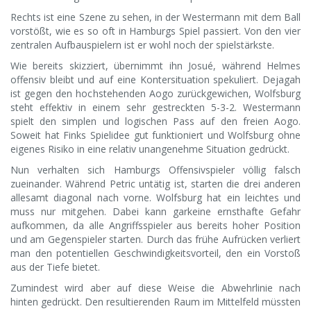
Rechts ist eine Szene zu sehen, in der Westermann mit dem Ball
vorstößt, wie es so oft in Hamburgs Spiel passiert. Von den vier
zentralen Aufbauspielern ist er wohl noch der spielstärkste.
Wie bereits skizziert, übernimmt ihn Josué, während Helmes
offensiv bleibt und auf eine Kontersituation spekuliert. Dejagah
ist gegen den hochstehenden Aogo zurückgewichen, Wolfsburg
steht effektiv in einem sehr gestreckten 5-3-2. Westermann
spielt den simplen und logischen Pass auf den freien Aogo.
Soweit hat Finks Spielidee gut funktioniert und Wolfsburg ohne
eigenes Risiko in eine relativ unangenehme Situation gedrückt.
Nun verhalten sich Hamburgs Offensivspieler völlig falsch
zueinander. Während Petric untätig ist, starten die drei anderen
allesamt diagonal nach vorne. Wolfsburg hat ein leichtes und
muss nur mitgehen. Dabei kann garkeine ernsthafte Gefahr
aufkommen, da alle Angriffsspieler aus bereits hoher Position
und am Gegenspieler starten. Durch das frühe Aufrücken verliert
man den potentiellen Geschwindigkeitsvorteil, den ein Vorstoß
aus der Tiefe bietet.
Zumindest wird aber auf diese Weise die Abwehrlinie nach
hinten gedrückt. Den resultierenden Raum im Mittelfeld müssten