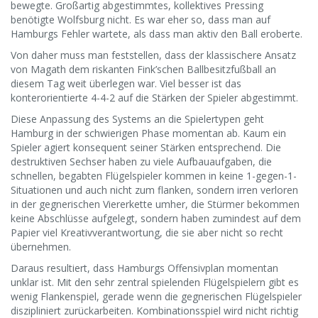
bewegte. Großartig abgestimmtes, kollektives Pressing
benötigte Wolfsburg nicht. Es war eher so, dass man auf
Hamburgs Fehler wartete, als dass man aktiv den Ball eroberte.
Von daher muss man feststellen, dass der klassischere Ansatz
von Magath dem riskanten Fink’schen Ballbesitzfußball an
diesem Tag weit überlegen war. Viel besser ist das
konterorientierte 4-4-2 auf die Stärken der Spieler abgestimmt.
Diese Anpassung des Systems an die Spielertypen geht
Hamburg in der schwierigen Phase momentan ab. Kaum ein
Spieler agiert konsequent seiner Stärken entsprechend. Die
destruktiven Sechser haben zu viele Aufbauaufgaben, die
schnellen, begabten Flügelspieler kommen in keine 1-gegen-1-
Situationen und auch nicht zum flanken, sondern irren verloren
in der gegnerischen Viererkette umher, die Stürmer bekommen
keine Abschlüsse aufgelegt, sondern haben zumindest auf dem
Papier viel Kreativverantwortung, die sie aber nicht so recht
übernehmen.
Daraus resultiert, dass Hamburgs Offensivplan momentan
unklar ist. Mit den sehr zentral spielenden Flügelspielern gibt es
wenig Flankenspiel, gerade wenn die gegnerischen Flügelspieler
diszipliniert zurückarbeiten. Kombinationsspiel wird nicht richtig