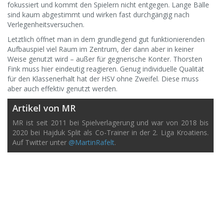
fokussiert und kommt den Spielern nicht entgegen. Lange Bälle
sind kaum abgestimmt und wirken fast durchgängig nach
Verlegenheitsversuchen.
Letztlich öffnet man in dem grundlegend gut funktionierenden
Aufbauspiel viel Raum im Zentrum, der dann aber in keiner
Weise genutzt wird – außer für gegnerische Konter. Thorsten
Fink muss hier eindeutig reagieren. Genug individuelle Qualität
für den Klassenerhalt hat der HSV ohne Zweifel. Diese muss
aber auch effektiv genutzt werden.
Artikel von MR
MR ist seit 2011 bei Spielverlagerung und war von 2018 bis
2020 bei Hajduk Split als Co-Trainer in der 2. Liga Kroatiens.
Auf Twitter unter
@MartinRafelt
.