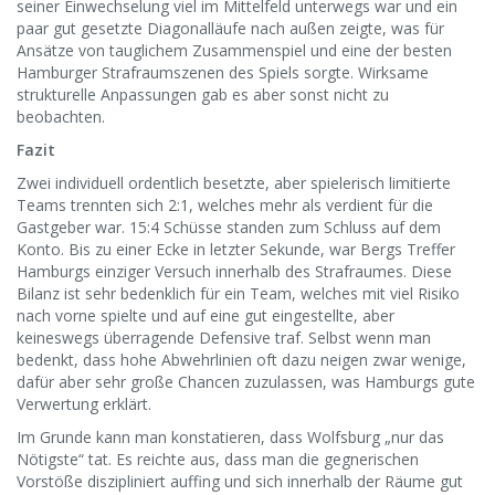
seiner Einwechselung viel im Mittelfeld unterwegs war und ein
paar gut gesetzte Diagonalläufe nach außen zeigte, was für
Ansätze von tauglichem Zusammenspiel und eine der besten
Hamburger Strafraumszenen des Spiels sorgte. Wirksame
strukturelle Anpassungen gab es aber sonst nicht zu
beobachten.
Fazit
Zwei individuell ordentlich besetzte, aber spielerisch limitierte
Teams trennten sich 2:1, welches mehr als verdient für die
Gastgeber war. 15:4 Schüsse standen zum Schluss auf dem
Konto. Bis zu einer Ecke in letzter Sekunde, war Bergs Treffer
Hamburgs einziger Versuch innerhalb des Strafraumes. Diese
Bilanz ist sehr bedenklich für ein Team, welches mit viel Risiko
nach vorne spielte und auf eine gut eingestellte, aber
keineswegs überragende Defensive traf. Selbst wenn man
bedenkt, dass hohe Abwehrlinien oft dazu neigen zwar wenige,
dafür aber sehr große Chancen zuzulassen, was Hamburgs gute
Verwertung erklärt.
Im Grunde kann man konstatieren, dass Wolfsburg „nur das
Nötigste“ tat. Es reichte aus, dass man die gegnerischen
Vorstöße diszipliniert auffing und sich innerhalb der Räume gut