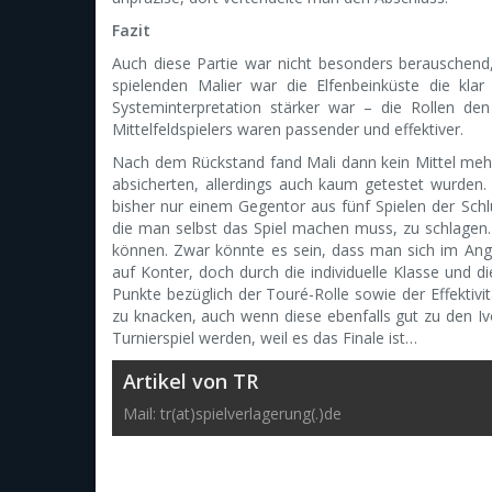
Fazit
Auch diese Partie war nicht besonders berauschen
spielenden Malier war die Elfenbeinküste die kla
Systeminterpretation stärker war – die Rollen de
Mittelfeldspielers waren passender und effektiver.
Nach dem Rückstand fand Mali dann kein Mittel mehr
absicherten, allerdings auch kaum getestet wurden.
bisher nur einem Gegentor aus fünf Spielen der Sch
die man selbst das Spiel machen muss, zu schlagen
können. Zwar könnte es sein, dass man sich im Angr
auf Konter, doch durch die individuelle Klasse und d
Punkte bezüglich der Touré-Rolle sowie der Effektivit
zu knacken, auch wenn diese ebenfalls gut zu den Ivo
Turnierspiel werden, weil es das Finale ist…
Artikel von TR
Mail: tr(at)spielverlagerung(.)de