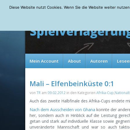
Friday, 07.08.2026
Diese Website nutzt Cookies. Wenn Sie die Website weiter nutzen
Mein Account
About
Autoren
Lesee
Mali – Elfenbeinküste 0:1
von
TR
am
09.02.2012
in den Kategorien
Afrika-Cup
,
National
Auch das zweite Halbfinale des Afrika-Cups endete m
Nach dem Ausscheiden von Ghana
konnte der andere 
her, sondern auch in Hinblick auf die Leistung gere
getan und stark auf individuelle Klasse sowie gegner
unveränderte Mannschaft und war so auch taktisc