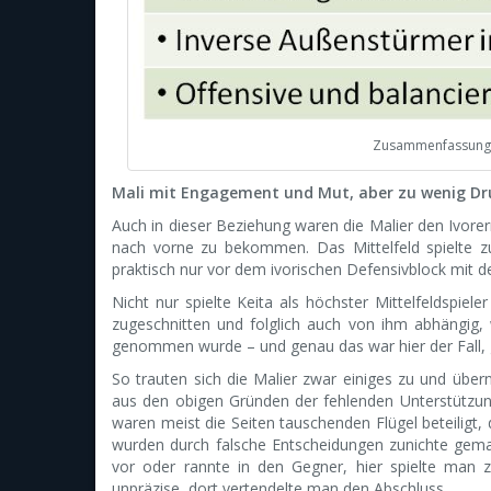
Zusammenfassung d
Mali mit Engagement und Mut, aber zu wenig Dru
Auch in dieser Beziehung waren die Malier den Ivor
nach vorne zu bekommen. Das Mittelfeld spielte z
praktisch nur vor dem ivorischen Defensivblock mit 
Nicht nur spielte Keita als höchster Mittelfeldspiele
zugeschnitten und folglich auch von ihm abhängig
genommen wurde – und genau das war hier der Fall, 
So trauten sich die Malier zwar einiges zu und übern
aus den obigen Gründen der fehlenden Unterstützun
waren meist die Seiten tauschenden Flügel beteiligt,
wurden durch falsche Entscheidungen zunichte gemach
vor oder rannte in den Gegner, hier spielte man 
unpräzise, dort vertendelte man den Abschluss.