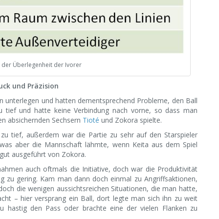
er Überlegenheit der Ivorer
ck und Präzision
ern unterlegen und hatten dementsprechend Probleme, den Ball
u tief und hatte keine Verbindung nach vorne, so dass man
den absichernden Sechsern
Tioté
und Zokora spielte.
r zu tief, außerdem war die Partie zu sehr auf den Starspieler
, was aber die Mannschaft lähmte, wenn Keita aus dem Spiel
gut ausgeführt von Zokora.
ahmen auch oftmals die Initiative, doch war die Produktivität
g zu gering. Kam man dann doch einmal zu Angriffsaktionen,
 doch die wenigen aussichtsreichen Situationen, die man hatte,
t – hier versprang ein Ball, dort legte man sich ihn zu weit
zu hastig den Pass oder brachte eine der vielen Flanken zu