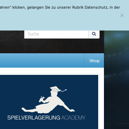
Mein Account
About
Autoren
Leseempfehlungen
FAQ
ren" klicken, gelangen Sie zu unserer Rubrik Datenschutz, in der
Shop