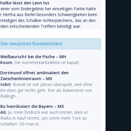
halke lässt den Leon los
 einer vom Endergebnis her einseitigen Partie hatte
e Hertha aus Berlin besonders Schwierigkeiten beim
rteidigen des Schalker Achterpärchens, das an den
iden entscheidenden Treffern beteiligt war.
Die neuesten Kommentare
Weißwurscht bei die Fische – MH
Koom
: Die Kommentarfunktion ist kaputt.
Dortmund öffnet ambivalent den
Zwischenlinienraum – MX
tobit
: Brandt ist seit Jahren überspielt, weil ohne
ihn eben gar nichts geht. Erst als Balancierer von
Bellingh...
Bo henrikisiert die Bayern – MX
AG
: Ja, mein Eindruck war auch immer, dass er
Risiko in Kauf nimmt, um vorne mehr Tore zu
schießen. Ob man d...