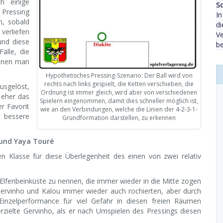
h einige
Sc
 Pressing
In
n, sobald
di
 verliefen
Ve
und diese
be
älle, die
denen man
Hypothetisches Pressing-Szenario: Der Ball wird von
rechts nach links gespielt, die Ketten verschieben, die
sgelöst,
Ordnung ist immer gleich, wird aber von verschiedenen
 eher das
Spielern eingenommen, damit dies schneller möglich ist,
r Favorit
wie an den Verbindungen, welche die Linien der 4-2-3-1-
 bessere
Grundformation darstellen, zu erkennen
 und Yaya Touré
en Klasse für diese Überlegenheit des einen von zwei relativ
Elfenbeinküste zu nennen, die immer wieder in die Mitte zogen
ervinho und Kalou immer wieder auch rochierten, aber durch
 Einzelperformance für viel Gefahr in diesen freien Räumen
rzielte Gervinho, als er nach Umspielen des Pressings diesen