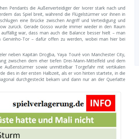
en Pendants die Außenverteidiger der Ivorer stark nach und
erdem das Spiel breit, während die Flügelstürmer vor ihnen in
schlugen eine Brücke zwischen Angriff und Verteidigung und
Sow zurück. Gerade Gosso wurde immer wieder in den Raum
s auffällig war, dass man auch die Balance besser hielt – man
m Gervinho-Tor – dafür offen zu werden, wobei man hier bei
pieler neben Kapitän Drogba, Yaya Touré von Manchester City,
ndung zwischen dem eher tiefen Drei-Mann-Mittelfeld und dem
ie Außenstürmer sowie unmittelbar Torgefahr mit vertikalen
 dies in der ersten Halbzeit, als er von hinten startete, in die
 diagonal durchgesteckt bekam und dann nur an der Querlatte