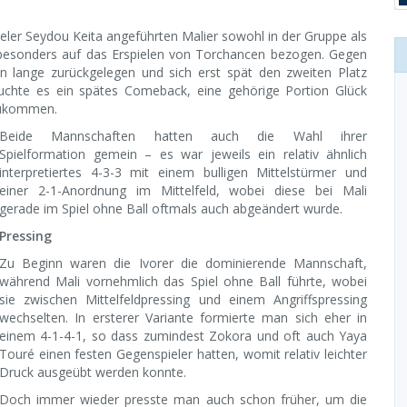
ieler Seydou Keita angeführten Malier sowohl in der Gruppe als
h besonders auf das Erspielen von Torchancen bezogen. Gegen
n lange zurückgelegen und sich erst spät den zweiten Platz
uchte es ein spätes Comeback, eine gehörige Portion Glück
zukommen.
Beide Mannschaften hatten auch die Wahl ihrer
Spielformation gemein – es war jeweils ein relativ ähnlich
interpretiertes 4-3-3 mit einem bulligen Mittelstürmer und
einer 2-1-Anordnung im Mittelfeld, wobei diese bei Mali
gerade im Spiel ohne Ball oftmals auch abgeändert wurde.
Pressing
Zu Beginn waren die Ivorer die dominierende Mannschaft,
während Mali vornehmlich das Spiel ohne Ball führte, wobei
sie zwischen Mittelfeldpressing und einem Angriffspressing
wechselten. In ersterer Variante formierte man sich eher in
einem 4-1-4-1, so dass zumindest Zokora und oft auch Yaya
Touré einen festen Gegenspieler hatten, womit relativ leichter
Druck ausgeübt werden konnte.
Doch immer wieder presste man auch schon früher, um die