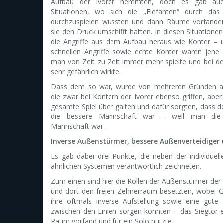
Aufbau der Ivorer hemmten, doch es gab auc
Situationen, wo sich die „Elefanten“ durch das
durchzuspielen wussten und dann Räume vorfande
sie den Druck umschifft hatten. In diesen Situationen
die Angriffe aus dem Aufbau heraus wie Konter – 
schnellen Angriffe sowie echte Konter waren jene F
man von Zeit zu Zeit immer mehr spielte und bei 
sehr gefährlich wirkte.
Dass dem so war, wurde von mehreren Gründen au
die zwar bei Kontern der Ivorer ebenso griffen, aber
gesamte Spiel über galten und dafür sorgten, dass de
die bessere Mannschaft war – weil man die
Mannschaft war.
Inverse Außenstürmer, bessere Außenverteidiger
Es gab dabei drei Punkte, die neben der individuell
ähnlichen Systemen verantwortlich zeichneten.
Zum einen sind hier die Rollen der Außenstürmer der 
und dort den freien Zehnerraum besetzten, wobei G
ihre oftmals inverse Aufstellung sowie eine gute
zwischen den Linien sorgen konnten – das Siegtor e
Raum vorfand und für ein Solo nutzte.