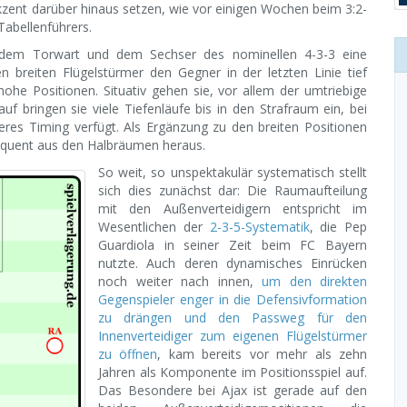
ent darüber hinaus setzen, wie vor einigen Wochen beim 3:2-
Tabellenführers.
t dem Torwart und dem Sechser des nominellen 4-3-3 eine
n breiten Flügelstürmer den Gegner in der letzten Linie tief
hohe Positionen. Situativ gehen sie, vor allem der umtriebige
lauf bringen sie viele Tiefenläufe bis in den Strafraum ein, bei
res Timing verfügt. Als Ergänzung zu den breiten Positionen
sequent aus den Halbräumen heraus.
So weit, so unspektakulär systematisch stellt
sich dies zunächst dar: Die Raumaufteilung
mit den Außenverteidigern entspricht im
Wesentlichen der
2-3-5-Systematik
, die Pep
Guardiola in seiner Zeit beim FC Bayern
nutzte. Auch deren dynamisches Einrücken
noch weiter nach innen,
um den direkten
Gegenspieler enger in die Defensivformation
zu drängen und den Passweg für den
Innenverteidiger zum eigenen Flügelstürmer
zu öffnen
, kam bereits vor mehr als zehn
Jahren als Komponente im Positionsspiel auf.
Das Besondere bei Ajax ist gerade auf den