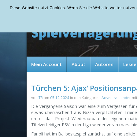
Friday, 07.08.2026
Diese Website nutzt Cookies. Wenn Sie die Website weiter nutzen
Mein Account
About
Autoren
Lesee
Türchen 5: Ajax‘ Positionsan
von
TR
am
05.12.2024
in den Kategorien
Adventskalender
mi
Die vergangene Saison war eine zum Vergessen für
etwas überraschend aus Nizza verpflichteten Train
erntet das Projekt Wiederaufbau der eigenen nat
Titelverteidiger PSV in der Liga wieder voran marschie
Farioli hat im Ballbesitzspiel zunächst auf eine soli