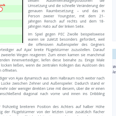
beiden Außenverteidigerpositionen die
Umsetzung und die schnelle Veränderung der
genauen Raumbesetzung – und das in
Person zweier Youngster, mit dem 21-
jährigen Rensch auf rechts und dem 18-
jährigen Hato auf der linken Seite.
Im Spiel gegen PEC Zwolle beispielsweise
waren sie zuletzt besonders gefordert, weil
die offensiven Außenspieler des Gegners
eidiger auf Ajax’ breite Flügelstürmer zuzustellen. Darauf
f zweierlei Wegen reagieren: Zum einen kamen sie manchmal
nden Innenverteidiger, liefen diese beinahe zu. Einige Male
 locken ließen, wenn die zentralen Kollegen das Auslösen des
W
 öffneten.
l
idiger von Ajax dynamisch aus dem Halbraum noch weiter nach
ie Lücke zwischen Zehner und Außenspieler. Dadurch stand er
mehr oder weniger direkten Linie mit diesem, über die er einen
anschließend diagonal nach vorne und innen ins Dribbling
 frühzeitig breiteren Position des Achters auf halber Höhe
g der Flügelstürmer von der letzten Linie zusätzlich flacher