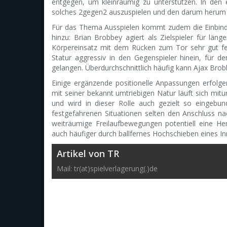
entgegen, um kleinräumig zu unterstützen. In den 
solches 2gegen2 auszuspielen und den darum herum 
Für das Thema Ausspielen kommt zudem die Einbind
hinzu: Brian Brobbey agiert als Zielspieler für län
Körpereinsatz mit dem Rücken zum Tor sehr gut fes
Statur aggressiv in den Gegenspieler hinein, für 
gelangen. Überdurchschnittlich häufig kann Ajax Bro
Einige ergänzende positionelle Anpassungen erfolgen
mit seiner bekannt umtriebigen Natur läuft sich mitu
und wird in dieser Rolle auch gezielt so eingebund
festgefahrenen Situationen selten den Anschluss na
weiträumige Freilaufbewegungen potentiell eine H
auch häufiger durch ballfernes Hochschieben eines In
Artikel von TR
Mail: tr(at)spielverlagerung(.)de