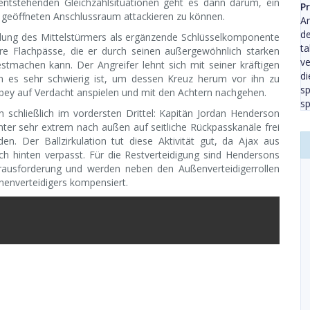
entstehenden Gleichzahlsituationen geht es dann darum, ein
P
geöffneten Anschlussraum attackieren zu können.
An
de
ung des Mittelstürmers als ergänzende Schlüsselkomponente
t
gere Flachpässe, die er durch seinen außergewöhnlich starken
ve
tmachen kann. Der Angreifer lehnt sich mit seiner kräftigen
di
den es sehr schwierig ist, um dessen Kreuz herum vor ihn zu
sp
bbey auf Verdacht anspielen und mit den Achtern nachgehen.
sp
 schließlich im vordersten Drittel: Kapitän Jordan Henderson
nter sehr extrem nach außen auf seitliche Rückpasskanäle frei
en. Der Ballzirkulation tut diese Aktivität gut, da Ajax aus
ch hinten verpasst. Für die Restverteidigung sind Hendersons
erausforderung und werden neben den Außenverteidigerrollen
nenverteidigers kompensiert.