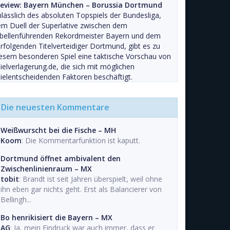
review: Bayern München – Borussia Dortmund
lässlich des absoluten Topspiels der Bundesliga,
m Duell der Superlative zwischen dem
abellenführenden Rekordmeister Bayern und dem
rfolgenden Titelverteidiger Dortmund, gibt es zu
esem besonderen Spiel eine taktische Vorschau von
ielverlagerung.de, die sich mit möglichen
ielentscheidenden Faktoren beschäftigt.
Die neuesten Kommentare
Weißwurscht bei die Fische – MH
Koom
: Die Kommentarfunktion ist kaputt.
Dortmund öffnet ambivalent den
Zwischenlinienraum – MX
tobit
: Brandt ist seit Jahren überspielt, weil ohne
ihn eben gar nichts geht. Erst als Balancierer von
Bellingh...
Bo henrikisiert die Bayern – MX
AG
: Ja, mein Eindruck war auch immer, dass er