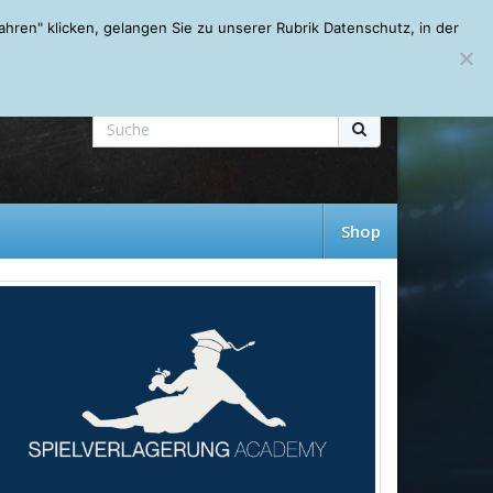
Mein Account
About
Autoren
Leseempfehlungen
FAQ
ren" klicken, gelangen Sie zu unserer Rubrik Datenschutz, in der
Shop