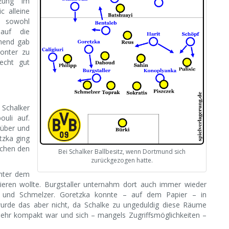
zung im
c alleine
 sowohl
 auf die
chend gab
Konter zu
echt gut
 Schalker
ouli auf.
rüber und
tzka ging
schen den
Bei Schalker Ballbesitz, wenn Dortmund sich
zurückgezogen hatte.
inter dem
ieren wollte. Burgstaller unternahm dort auch immer wieder
 und Schmelzer. Goretzka konnte – auf dem Papier – in
wurde das aber nicht, da Schalke zu ungeduldig diese Räume
hr kompakt war und sich – mangels Zugriffsmöglichkeiten –