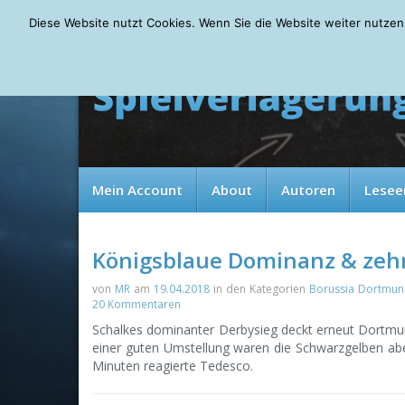
Thursday, 06.08.2026
Diese Website nutzt Cookies. Wenn Sie die Website weiter nutzen
Mein Account
About
Autoren
Lesee
Königsblaue Dominanz & zeh
von
MR
am
19.04.2018
in den Kategorien
Borussia Dortmu
20 Kommentaren
Schalkes dominanter Derbysieg deckt erneut Dortmu
einer guten Umstellung waren die Schwarzgelben ab
Minuten reagierte Tedesco.