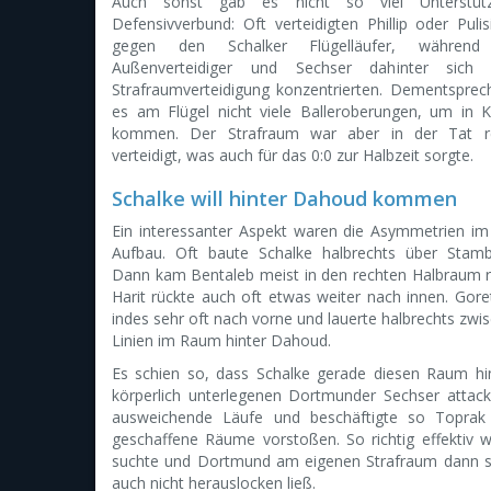
Auch sonst gab es nicht so viel Unterstüt
Defensivverbund: Oft verteidigten Phillip oder Pulisi
gegen den Schalker Flügelläufer, während
Außenverteidiger und Sechser dahinter sich
Strafraumverteidigung konzentrierten. Dementspre
es am Flügel nicht viele Balleroberungen, um in 
kommen. Der Strafraum war aber in der Tat r
verteidigt, was auch für das 0:0 zur Halbzeit sorgte.
Schalke will hinter Dahoud kommen
Ein interessanter Aspekt waren die Asymmetrien im
Aufbau. Oft baute Schalke halbrechts über Stamb
Dann kam Bentaleb meist in den rechten Halbraum 
Harit rückte auch oft etwas weiter nach innen. Gore
indes sehr oft nach vorne und lauerte halbrechts zwi
Linien im Raum hinter Dahoud.
Es schien so, dass Schalke gerade diesen Raum h
körperlich unterlegenen Dortmunder Sechser attack
ausweichende Läufe und beschäftigte so Toprak
geschaffene Räume vorstoßen. So richtig effektiv 
suchte und Dortmund am eigenen Strafraum dann se
auch nicht herauslocken ließ.