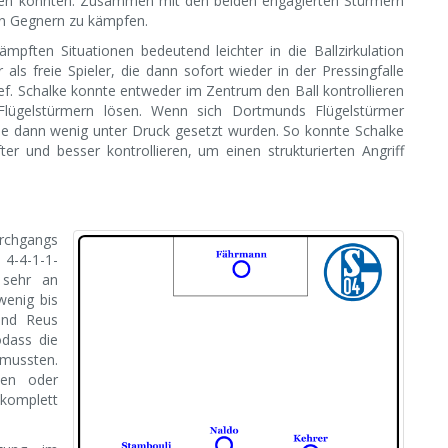
cken konnten. Zusammen mit den beiden engagierten Stürmern
en Gegnern zu kämpfen.
ften Situationen bedeutend leichter in die Ballzirkulation
als freie Spieler, die dann sofort wieder in der Pressingfalle
 tief. Schalke konnte entweder im Zentrum den Ball kontrollieren
lügelstürmern lösen. Wenn sich Dortmunds Flügelstürmer
die dann wenig unter Druck gesetzt wurden. So konnte Schalke
er und besser kontrollieren, um einen strukturierten Angriff
urchgangs
 4-4-1-1-
 sehr an
wenig bis
und Reus
odass die
 mussten.
ken oder
 komplett