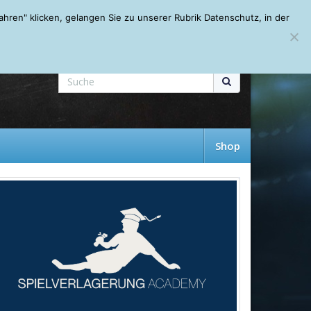
Mein Account
About
Autoren
Leseempfehlungen
FAQ
ren" klicken, gelangen Sie zu unserer Rubrik Datenschutz, in der
Shop