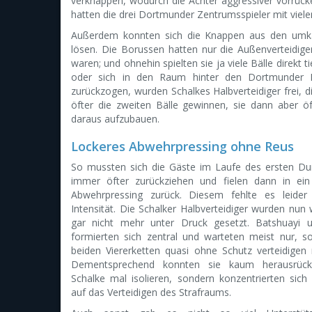
verknappen, wodurch die Achter aggressiver vorrü
hatten die drei Dortmunder Zentrumsspieler mit viel
Außerdem konnten sich die Knappen aus den umkämp
lösen. Die Borussen hatten nur die Außenverteidiger 
waren; und ohnehin spielten sie ja viele Bälle direkt
oder sich in den Raum hinter den Dortmunder F
zurückzogen, wurden Schalkes Halbverteidiger frei, 
öfter die zweiten Bälle gewinnen, sie dann aber öft
daraus aufzubauen.
Lockeres Abwehrpressing ohne Reus
So mussten sich die Gäste im Laufe des ersten D
immer öfter zurückziehen und fielen dann in ein
Abwehrpressing zurück. Diesem fehlte es leider
Intensität. Die Schalker Halbverteidiger wurden nun 
gar nicht mehr unter Druck gesetzt. Batshuayi 
formierten sich zentral und warteten meist nur, s
beiden Viererketten quasi ohne Schutz verteidigen
Dementsprechend konnten sie kaum herausrüc
Schalke mal isolieren, sondern konzentrierten sich
auf das Verteidigen des Strafraums.