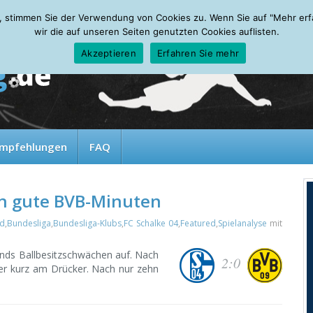
, stimmen Sie der Verwendung von Cookies zu. Wenn Sie auf "Mehr erfah
wir die auf unseren Seiten genutzten Cookies auflisten.
Akzeptieren
Erfahren Sie mehr
mpfehlungen
FAQ
n gute BVB-Minuten
nd
,
Bundesliga
,
Bundesliga-Klubs
,
FC Schalke 04
,
Featured
,
Spielanalyse
mit
nds Ballbesitzschwächen auf. Nach
2:0
er kurz am Drücker. Nach nur zehn