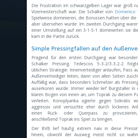
Die Frustration im schwarzgelben Lager war groß n
Vizemeisterschaft war. Die Schalker von
Domenico 
Spielweise dominieren, die Borussen hatten über die 
aber übersehen wurde: Im zweiten Durchgang waren
einer Umstellung auf ein 3-1-5-1 dominierten sie di
kam in die Partie zurück.
Simple Pressingfallen auf den Außenve
Prägend für den ersten Durchgang war besonder
Schalker Pressing. Tedescos 5-3-2/3-3-2-2 folg
üblichen Strategie: Innenverteidiger anlaufen, Pass a
Außenverteidiger leiten, dann von allen Seiten zusch
Auffällig war, dass besonders Schmelzer als Pressin
auserkoren wurde: Immer wieder lief Burgstaller in
klaren Bogen von innen an, um Toprak zu diesem P
verleiten. Konoplyanka agierte gegen Sokratis w
aggressiv und versuchte eher durch lockeres An
einen Rück- oder Querpass zu provoziere
anschließend Toprak ins Spiel zu bringen.
Der BVB lief häufig extrem naiv in diese Pressin
hinein, obwohl der Ausweg meist nicht so wahns