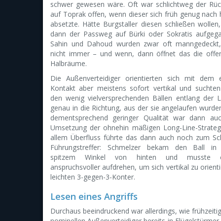
schwer gewesen wäre. Oft war schlichtweg der Rü
auf Toprak offen, wenn dieser sich früh genug nach 
absetzte. Hätte Burgstaller diesen schließen wollen
dann der Passweg auf Bürki oder Sokratis aufgeg
Sahin und Dahoud wurden zwar oft manngedeckt,
nicht immer – und wenn, dann öffnet das die offe
Halbräume.
Die Außenverteidiger orientierten sich mit dem 
Kontakt aber meistens sofort vertikal und suchte
den wenig vielversprechenden Bällen entlang der L
genau in die Richtung, aus der sie angelaufen wurde
dementsprechend geringer Qualität war dann auc
Umsetzung der ohnehin mäßigen Long-Line-Strateg
allem Überfluss führte das dann auch noch zum Sc
Führungstreffer: Schmelzer bekam den Ball in 
spitzem Winkel von hinten und musste 
anspruchsvoller aufdrehen, um sich vertikal zu orien
leichten 3-gegen-3-Konter.
Lesen eines Angriffs
Durchaus beeindruckend war allerdings, wie frühzeitig
nominellen Außenverteidiger bereits in Flügelstürme