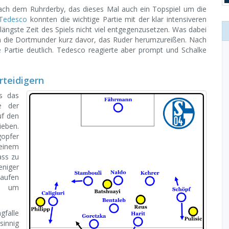
ach dem Ruhrderby, das dieses Mal auch ein Topspiel um die
Tedesco
konnten die wichtige Partie mit der klar intensiveren
längste Zeit des Spiels nicht viel entgegenzusetzen. Was dabei
 die Dortmunder kurz davor, das Ruder herumzureißen. Nach
e Partie deutlich. Tedesco reagierte aber prompt und Schalke
rteidigern
s das
te der
uf den
ieben.
gopfer
 einem
ass zu
eniger
laufen
n, um
gfalle
innig