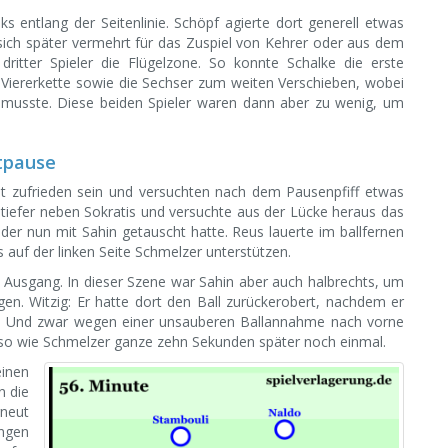
s entlang der Seitenlinie. Schöpf agierte dort generell etwas
t sich später vermehrt für das Zuspiel von Kehrer oder aus dem
ritter Spieler die Flügelzone. So konnte Schalke die erste
 Viererkette sowie die Sechser zum weiten Verschieben, wobei
 musste. Diese beiden Spieler waren dann aber zu wenig, um
tpause
ht zufrieden sein und versuchten nach dem Pausenpfiff etwas
tiefer neben Sokratis und versuchte aus der Lücke heraus das
der nun mit Sahin getauscht hatte. Reus lauerte im ballfernen
uf der linken Seite Schmelzer unterstützen.
n Ausgang. In dieser Szene war Sahin aber auch halbrechts, um
gen. Witzig: Er hatte dort den Ball zurückerobert, nachdem er
k. Und zwar wegen einer unsauberen Ballannahme nach vorne
lso wie Schmelzer ganze zehn Sekunden später noch einmal.
einen
n die
rneut
ngen