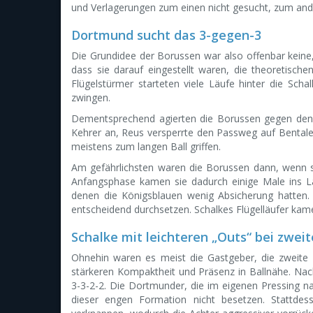
und Verlagerungen zum einen nicht gesucht, zum and
Dortmund sucht das 3-gegen-3
Die Grundidee der Borussen war also offenbar keine, i
dass sie darauf eingestellt waren, die theoretisch
Flügelstürmer starteten viele Läufe hinter die Scha
zwingen.
Dementsprechend agierten die Borussen gegen den Bal
Kehrer an, Reus versperrte den Passweg auf Bentaleb
meistens zum langen Ball griffen.
Am gefährlichsten waren die Borussen dann, wenn sie
Anfangsphase kamen sie dadurch einige Male ins La
denen die Königsblauen wenig Absicherung hatten.
entscheidend durchsetzen. Schalkes Flügelläufer kamen
Schalke mit leichteren „Outs“ bei zweit
Ohnehin waren es meist die Gastgeber, die zweite
stärkeren Kompaktheit und Präsenz in Ballnähe. Nach
3-3-2-2. Die Dortmunder, die im eigenen Pressing na
dieser engen Formation nicht besetzen. Stattde