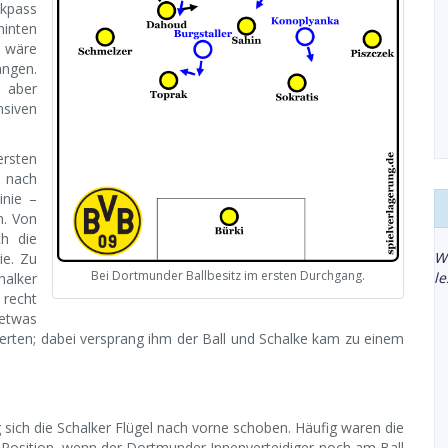
ckpass
hinten
, wäre
angen.
 aber
nsiven
ersten
n nach
inie –
n. Von
h die
W
ie. Zu
Bei Dortmunder Ballbesitz im ersten Durchgang.
l
halker
recht
etwas
tierten; dabei versprang ihm der Ball und Schalke kam zu einem
 sich die Schalker Flügel nach vorne schoben. Häufig waren die
r-Position, wenn der Dortmunder Innenverteidiger noch am Ball