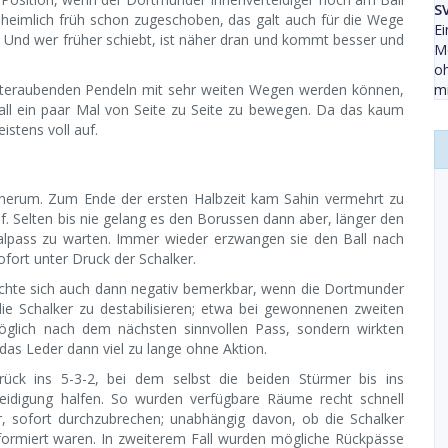
S
eimlich früh schon zugeschoben, das galt auch für die Wege
Ei
n. Und wer früher schiebt, ist näher dran und kommt besser und
Mö
oh
äfteraubenden Pendeln mit sehr weiten Wegen werden können,
mi
all ein paar Mal von Seite zu Seite zu bewegen. Da das kaum
istens voll auf.
herum. Zum Ende der ersten Halbzeit kam Sahin vermehrt zu
f. Selten bis nie gelang es den Borussen dann aber, länger den
kalpass zu warten. Immer wieder erzwangen sie den Ball nach
ofort unter Druck der Schalker.
achte sich auch dann negativ bemerkbar, wenn die Dortmunder
e Schalker zu destabilisieren; etwa bei gewonnenen zweiten
möglich nach dem nächsten sinnvollen Pass, sondern wirkten
 das Leder dann viel zu lange ohne Aktion.
urück ins 5-3-2, bei dem selbst die beiden Stürmer bis ins
rteidigung halfen. So wurden verfügbare Räume recht schnell
, sofort durchzubrechen; unabhängig davon, ob die Schalker
ormiert waren. In zweiterem Fall wurden mögliche Rückpässe