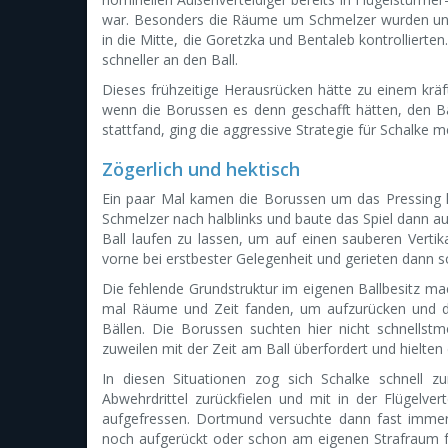
war. Besonders die Räume um Schmelzer wurden unh
in die Mitte, die Goretzka und Bentaleb kontrollierte
schneller an den Ball.
Dieses frühzeitige Herausrücken hätte zu einem kr
wenn die Borussen es denn geschafft hätten, den B
stattfand, ging die aggressive Strategie für Schalke me
Zögerlich und hektisch
Ein paar Mal kamen die Borussen um das Pressing 
Schmelzer nach halblinks und baute das Spiel dann au
Ball laufen zu lassen, um auf einen sauberen Verti
vorne bei erstbester Gelegenheit und gerieten dann s
Die fehlende Grundstruktur im eigenen Ballbesitz m
mal Räume und Zeit fanden, um aufzurücken und di
Bällen. Die Borussen suchten hier nicht schnellst
zuweilen mit der Zeit am Ball überfordert und hielten
In diesen Situationen zog sich Schalke schnell z
Abwehrdrittel zurückfielen und mit in der Flügelve
aufgefressen. Dortmund versuchte dann fast immer
noch aufgerückt oder schon am eigenen Strafraum f