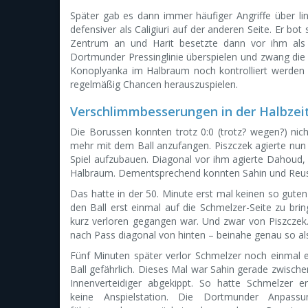
Später gab es dann immer häufiger Angriffe über link
defensiver als Caligiuri auf der anderen Seite. Er bo
Zentrum an und Harit besetzte dann vor ihm als d
Dortmunder Pressinglinie überspielen und zwang die
Konoplyanka im Halbraum noch kontrolliert werden
regelmäßig Chancen herauszuspielen.
Verschlimmbesserungen in der Halbzei
Die Borussen konnten trotz 0:0 (trotz? wegen?) nic
mehr mit dem Ball anzufangen. Piszczek agierte nun 
Spiel aufzubauen. Diagonal vor ihm agierte Dahoud, 
Halbraum. Dementsprechend konnten Sahin und Reus a
Das hatte in der 50. Minute erst mal keinen so gute
den Ball erst einmal auf die Schmelzer-Seite zu brin
kurz verloren gegangen war. Und zwar von Piszcze
nach Pass diagonal von hinten – beinahe genau so a
Fünf Minuten später verlor Schmelzer noch einmal 
Ball gefährlich. Dieses Mal war Sahin gerade zwische
Innenverteidiger abgekippt. So hatte Schmelzer e
keine Anspielstation. Die Dortmunder Anpassu