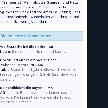
V Training #2: Mehr als zwei Stangen und Netz
n weiterer Ausflug in die Welt geometrischer
glichkeiten für die tägliche Arbeit im Training. Ganz
ne einschleifendes Wiederholen von Schüssen und
t erstaunlich wenig Aluminium.
Die neuesten Kommentare
Weißwurscht bei die Fische – MH
Koom
: Die Kommentarfunktion ist kaputt.
Dortmund öffnet ambivalent den
Zwischenlinienraum – MX
tobit
: Brandt ist seit Jahren überspielt, weil ohne
ihn eben gar nichts geht. Erst als Balancierer von
Bellingh...
Bo henrikisiert die Bayern – MX
AG
: Ja, mein Eindruck war auch immer, dass er
Risiko in Kauf nimmt, um vorne mehr Tore zu
schießen. Ob man d...