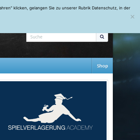
Mein Account
About
Autoren
Leseempfehlungen
FAQ
ren" klicken, gelangen Sie zu unserer Rubrik Datenschutz, in der
Shop