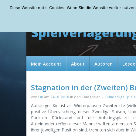
Saturday, 08.08.2026
Diese Website nutzt Cookies. Wenn Sie die Website weiter nutzen
Mein Account
About
Autoren
Lesee
Stagnation in der (Zweiten) 
von
DR
am
24.01.2018
in den Kategorien
2. Bundesliga
,
Spiela
Aufsteiger Kiel ist als Winterpausen-Zweiter die (vie
positive Überraschung dieser Zweitliga Saison, Uni
Punkten Rückstand auf die Aufstiegsplätze 
Aufeinandertreffen dieser Mannschaften am ersten Sp
ihrer jeweiligen Position sind, trennten sich aber in