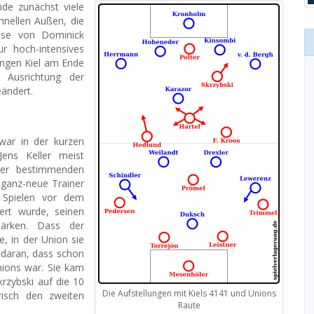
nde zunächst viele
hnellen Außen, die
ässe von Dominick
ür hoch-intensives
angen Kiel am Ende
 Ausrichtung der
eändert.
war in der kurzen
ens Keller meist
 der bestimmenden
-ganz-neue Trainer
 Spielen vor dem
ert wurde, seinen
tärken. Dass der
, in der Union sie
n daran, dass schon
nions war. Sie kam
rzybski auf die 10
Die Aufstellungen mit Kiels 4141 und Unions
isch den zweiten
Raute