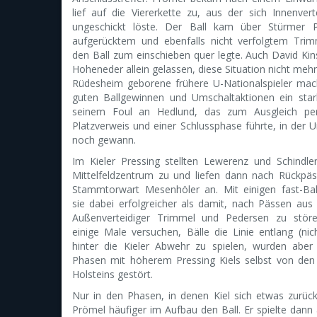
lief auf die Viererkette zu, aus der sich Innenver
ungeschickt löste. Der Ball kam über Stürmer 
aufgerücktem und ebenfalls nicht verfolgtem Trim
den Ball zum einschieben quer legte. Auch David Ki
Hoheneder allein gelassen, diese Situation nicht mehr 
Rüdesheim geborene frühere U-Nationalspieler mac
guten Ballgewinnen und Umschaltaktionen ein star
seinem Foul an Hedlund, das zum Ausgleich per
Platzverweis und einer Schlussphase führte, in der U
noch gewann.
Im Kieler Pressing stellten Lewerenz und Schindle
Mittelfeldzentrum zu und liefen dann nach Rückpä
Stammtorwart Mesenhöler an. Mit einigen fast-Ba
sie dabei erfolgreicher als damit, nach Pässen aus 
Außenverteidiger Trimmel und Pedersen zu stör
einige Male versuchen, Bälle die Linie entlang (ni
hinter die Kieler Abwehr zu spielen, wurden aber
Phasen mit höherem Pressing Kiels selbst von den
Holsteins gestört.
Nur in den Phasen, in denen Kiel sich etwas zurü
Prömel häufiger im Aufbau den Ball. Er spielte dann