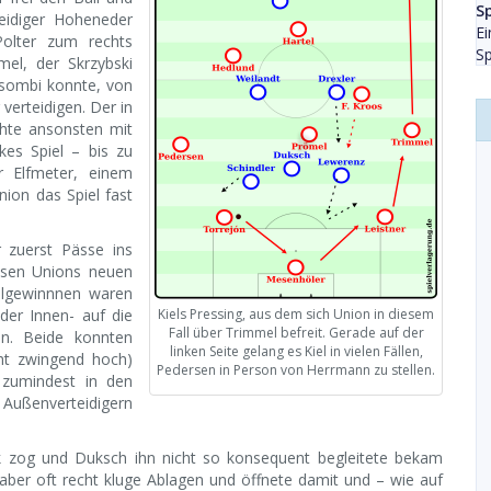
Sp
teidiger Hoheneder
Ei
Polter zum rechts
Sp
mel, der Skrzybski
nsombi konnte, von
verteidigen. Der in
hte ansonsten mit
kes Spiel – bis zu
 Elfmeter, einem
nion das Spiel fast
r zuerst Pässe ins
ssen Unions neuen
llgewinnnen waren
der Innen- auf die
Kiels Pressing, aus dem sich Union in diesem
Fall über Trimmel befreit. Gerade auf der
en. Beide konnten
linken Seite gelang es Kiel in vielen Fällen,
cht zwingend hoch)
Pedersen in Person von Herrmann zu stellen.
 zumindest in den
 Außenverteidigern
ck zog und Duksch ihn nicht so konsequent begleitete bekam
 aber oft recht kluge Ablagen und öffnete damit und – wie auf