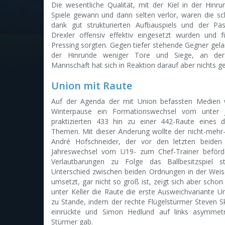
Die wesentliche Qualität, mit der Kiel in der Hinru
Spiele gewann und dann selten verlor, waren die sc
dank gut strukturierten Aufbauspiels und der P
Drexler offensiv effektiv eingesetzt wurden und f
Pressing sorgten. Gegen tiefer stehende Gegner gel
der Hinrunde weniger Tore und Siege, an der
Mannschaft hat sich in Reaktion darauf aber nichts g
Union mit Raute
Auf der Agenda der mit Union befassten Medien 
Winterpause ein Formationswechsel vom unter J
praktizierten 433 hin zu einer 442-Raute eines
Themen. Mit dieser Änderung wollte der nicht-mehr
André Hofschneider, der vor den letzten beiden
Jahreswechsel vom U19- zum Chef-Trainer beförd
Verlautbarungen zu Folge das Ballbesitzspiel s
Unterschied zwischen beiden Ordnungen in der Weise
umsetzt, gar nicht so groß ist, zeigt sich aber scho
unter Keller die Raute die erste Ausweichvariante U
zu Stande, indem der rechte Flügelstürmer Steven Sk
einrückte und Simon Hedlund auf links asymmetr
Stürmer gab.