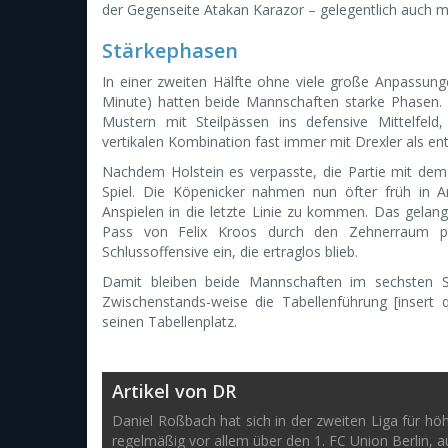
der Gegenseite Atakan Karazor – gelegentlich auch 
Stärkephasen
In einer zweiten Hälfte ohne viele große Anpassung
Minute) hatten beide Mannschaften starke Phasen. Zu
Mustern mit Steilpässen ins defensive Mittelfeld
vertikalen Kombination fast immer mit Drexler als e
Nachdem Holstein es verpasste, die Partie mit de
Spiel. Die Köpenicker nahmen nun öfter früh in An
Anspielen in die letzte Linie zu kommen. Das gelan
Pass von Felix Kroos durch den Zehnerraum prov
Schlussoffensive ein, die ertraglos blieb.
Damit bleiben beide Mannschaften im sechsten Sp
Zwischenstands-weise die Tabellenführung [insert 
seinen Tabellenplatz.
Artikel von DR
Daniel Roßbach hat sich in der zweiten Liga für 
regelmäßig vor allem über den 1. FC Union Berlin, 