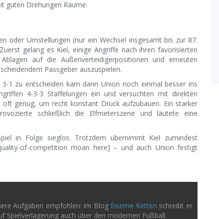
mit guten Drehungen Räume.
en oder Umstellungen (nur ein Wechsel insgesamt bis zur 87.
erst gelang es Kiel, einige Angriffe nach ihren favorisierten
, Ablagen auf die Außenverteidigerpositionen und erneuten
ntscheidendem Passgeber auszuspielen.
m 3-1 zu entscheiden kam dann Union noch einmal besser ins
griffen 4-3-3 Staffelungen ein und versuchten mit direkten
g oft genug, um recht konstant Druck aufzubauen. Ein starker
ozierte schließlich die Elfmeterszene und läutete eine
iel in Folge sieglos. Trotzdem übernimmt Kiel zumindest
quality-of-competition moan here] – und auch Union festigt
höhere Aufgaben empfohlen: im Blog
Eiserne Ketten
schreibt er
auf Spielverlagerung auch über den modernen Fußball.