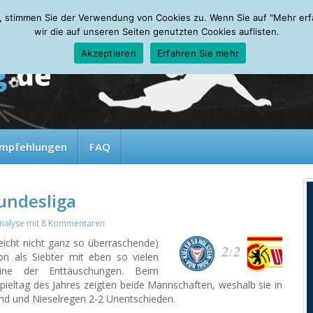
, stimmen Sie der Verwendung von Cookies zu. Wenn Sie auf "Mehr erfah
wir die auf unseren Seiten genutzten Cookies auflisten.
Akzeptieren
Erfahren Sie mehr
mpfehlungen
FAQ
Bundesliga
nalyse
mit
8 Kommentaren
lleicht nicht ganz so überraschende)
2:2
on als Siebter mit eben so vielen
eine der Enttäuschungen. Beim
ieltag des Jahres zeigten beide Mannschaften, weshalb sie in
 Wind und Nieselregen 2-2 Unentschieden.