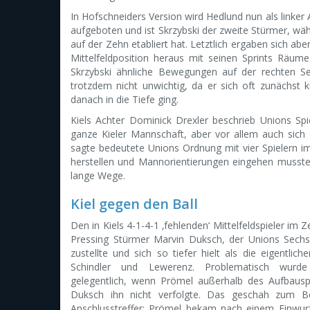
In Hofschneiders Version wird Hedlund nun als linker 
aufgeboten und ist Skrzybski der zweite Stürmer, 
auf der Zehn etabliert hat. Letztlich ergaben sich ab
Mittelfeldposition heraus mit seinen Sprints Räum
Skrzybski ähnliche Bewegungen auf der rechten Se
trotzdem nicht unwichtig, da er sich oft zunächst 
danach in die Tiefe ging.
Kiels Achter Dominick Drexler beschrieb Unions Sp
ganze Kieler Mannschaft, aber vor allem auch sich
sagte bedeutete Unions Ordnung mit vier Spielern im
herstellen und Mannorientierungen eingehen mussten.
lange Wege.
Kiel gegen den Ball
Den in Kiels 4-1-4-1 ‚fehlenden‘ Mittelfeldspieler im 
Pressing Stürmer Marvin Duksch, der Unions Sechs
zustellte und sich so tiefer hielt als die eigentlich
Schindler und Lewerenz. Problematisch wurde
gelegentlich, wenn Prömel außerhalb des Aufbausp
Duksch ihn nicht verfolgte. Das geschah zum Be
Anschlusstreffer: Prömel bekam nach einem Einwurf