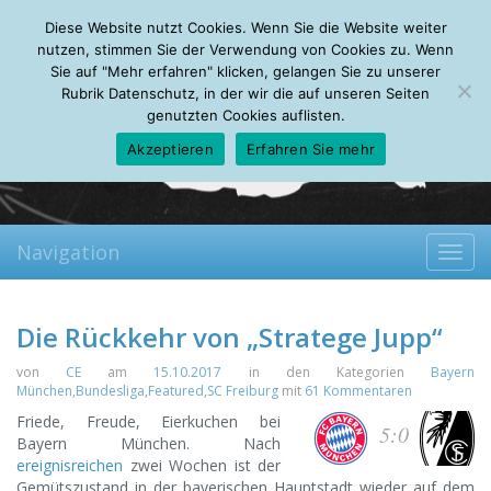
Saturday, 08.08.2026
Diese Website nutzt Cookies. Wenn Sie die Website weiter
Mein Account
About
Autoren
Leseempfehlungen
FAQ
nutzen, stimmen Sie der Verwendung von Cookies zu. Wenn
Sie auf "Mehr erfahren" klicken, gelangen Sie zu unserer
Rubrik Datenschutz, in der wir die auf unseren Seiten
genutzten Cookies auflisten.
Akzeptieren
Erfahren Sie mehr
Navigation
Toggl
navig
Die Rückkehr von „Stratege Jupp“
von
CE
am
15.10.2017
in den Kategorien
Bayern
München
,
Bundesliga
,
Featured
,
SC Freiburg
mit
61 Kommentaren
Friede, Freude, Eierkuchen bei
5:0
Bayern München. Nach
ereignisreichen
zwei Wochen ist der
Gemütszustand in der bayerischen Hauptstadt wieder auf dem