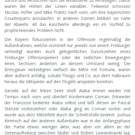
zurück und versuchten dort die Abseitslinie zu verteidigen. Davor
waren die Höhen der Linien variabler. Teilweise schossen
Nicolas Höfler und Mike Frantz nach vorn, um ihre bayerischen
Counterparts anzulaufen. In anderen Szenen bleiben sie nahe
der Abwehr. All das kaschierte allerdings ein im Vorfeld zu
prophezeiendes Problem nicht.
Die Bayern fokussierten in der Offensive regelmäßig die
Außenbahnen, welche nominell nur jeweils von einem Freiburger
verteidigt wurden. Auch gelegentliches Zurückziehen eines
Freiburger Offensivspielers oder die seitlichen Bewegungen
eines Sechsers änderten an diesem Umstand wenig. Die
Breisgauer verteidigten vielfach die Mitte mit Fortune, waren
aber äußerst anfällig, sobald Thiago und Co. aus dem Halbraum
heraus die Mitspieler auf den Flügeln anspielen konnten.
Gerade auf der linken Seite stieß Alaba immer wieder mit
Tempo nach vorn und überlief Vordermann Coman. Entweder
der Franzose bediente Alaba selbst und ließ diesen an Pascal
Stenzel vorbeiziehen oder Alaba ging an Coman vorbei und
wurde aus dem Mittelfeld durch die Schnittstelle bedient. Joshua
Kimmich auf der anderen Außenbahn war in der Anfangsphase
der Partie etwas weniger aktiv, was aber vor allem an der
Seitenaufteilung zwischen Müller und Robert Lewandowski lag.