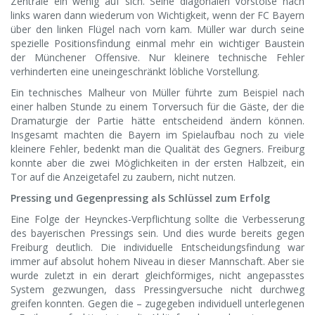
Zentrale ein wenig auf sich. Seine diagonalen Vorstöße nach
links waren dann wiederum von Wichtigkeit, wenn der FC Bayern
über den linken Flügel nach vorn kam. Müller war durch seine
spezielle Positionsfindung einmal mehr ein wichtiger Baustein
der Münchener Offensive. Nur kleinere technische Fehler
verhinderten eine uneingeschränkt löbliche Vorstellung.
Ein technisches Malheur von Müller führte zum Beispiel nach
einer halben Stunde zu einem Torversuch für die Gäste, der die
Dramaturgie der Partie hätte entscheidend ändern können.
Insgesamt machten die Bayern im Spielaufbau noch zu viele
kleinere Fehler, bedenkt man die Qualität des Gegners. Freiburg
konnte aber die zwei Möglichkeiten in der ersten Halbzeit, ein
Tor auf die Anzeigetafel zu zaubern, nicht nutzen.
Pressing und Gegenpressing als Schlüssel zum Erfolg
Eine Folge der Heynckes-Verpflichtung sollte die Verbesserung
des bayerischen Pressings sein. Und dies wurde bereits gegen
Freiburg deutlich. Die individuelle Entscheidungsfindung war
immer auf absolut hohem Niveau in dieser Mannschaft. Aber sie
wurde zuletzt in ein derart gleichförmiges, nicht angepasstes
System gezwungen, dass Pressingversuche nicht durchweg
greifen konnten. Gegen die – zugegeben individuell unterlegenen