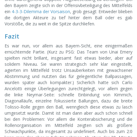
den Bayern zeigte sich in der Offensivbeteiligung des Mittelfelds
ein
4-3-3-Dilemma der Vorsaison
, grob gesagt: Entweder blieben
die dortigen Akteure zu tief hinter dem Ball oder es gab
Vorstöße, die zu weit in die Spitze durchliefen.
Fazit
Es war nun, vor allem aus Bayern-Sicht, eine einigermaßen
ernüchternde Partie. (Kurz zu PSG: Das Team von Unai Emery
spielten nicht brillant, insgesamt fast etwas bieder, aber auf
solidem Niveau. Sie waren strategisch sehr klar eingestellt,
agierten im Mittelfeld trotz Unsauberkeiten mit gewachsener
Abstimmung und nutzten das für gelegentliche Ballpassagen,
wurden später auch kompakter.) Sicherlich hatte sich Carlo
Ancelotti einige Überlegungen zurechtgelegt, vor allem gegen
die linke Neymar-Seite: schnelle Einbindung von Kimmich,
Diagonalläufe, einzelne fokussierte Ballungen, dazu die breite
Tolisso-Rolle gegen den Ball, wenngleich diese etwas zu lasch
umgesetzt wurde. Damit ist man dann aber auch schon schnell
bei den Problemen: Vor allem die Konterabsicherung und die
Rollenorganisation im Mittelfeld zeigten sich als größere
Schwachpunkte, da insgesamt zu undefiniert. Auch bis zum 2:0