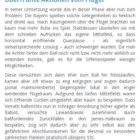
In seiner Umsetzung wurde das in dieser Phase aber nun zum
Problem: Die Bayern spielten solche Gelegenheiten zu hektisch
und direkt aus. Nach Raumgewinn über die Flügel brachten sie
kaum mal mehr Ruhe ins Spiel. Stattdessen überliefen sie mit
dem schnellen Aufrücken das eigene Mittelfeld, so dass
horizontal eröffnende Querpässe – als eigentlich
vielversprechende Lösung – auch schwieriger wurden. Da man
die Achter hinter dem Ball noch nicht bzw. nicht mehr wirklich so
einbinden konnte, gab es für die Offensivspieler weniger
Möglichkeiten.
Diese versuchten sich dann eher zum Ball hin freizulaufen,
kamen aber oft etwas zu eng entgegen und zogen dadurch
(zonal mannorientierte) Gegenspieler lokal in den enger
werdenden Flügelraum. Aufgrund des tiefen Mittelfelds waren
sich öffnende Lücken umgekehrt aber kaum zu bespielen. Dass
Verratti halbrechts nun in schräger Anordnung höher agierte als
Rabiot, versuchte Lewandowski zunehmend durch
ballforderndes Zurückfallen in den James-Halbraum zu
bespielen, zog sich dadurch aber zu sehr selbst aus den
gefährlichen Abschlussräumen für die diesmal so besonders
zahlreichen Flanken (statistisch übrigens 53).