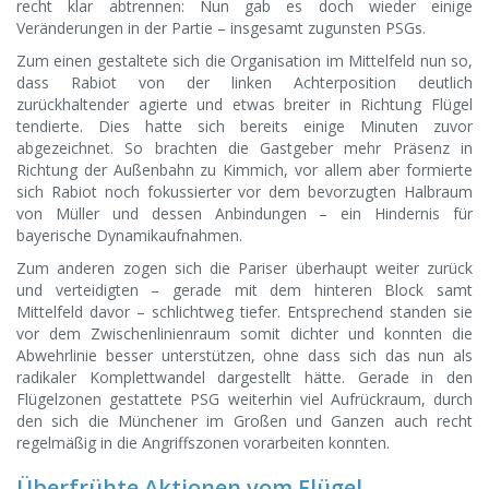
recht klar abtrennen: Nun gab es doch wieder einige
Veränderungen in der Partie – insgesamt zugunsten PSGs.
Zum einen gestaltete sich die Organisation im Mittelfeld nun so,
dass Rabiot von der linken Achterposition deutlich
zurückhaltender agierte und etwas breiter in Richtung Flügel
tendierte. Dies hatte sich bereits einige Minuten zuvor
abgezeichnet. So brachten die Gastgeber mehr Präsenz in
Richtung der Außenbahn zu Kimmich, vor allem aber formierte
sich Rabiot noch fokussierter vor dem bevorzugten Halbraum
von Müller und dessen Anbindungen – ein Hindernis für
bayerische Dynamikaufnahmen.
Zum anderen zogen sich die Pariser überhaupt weiter zurück
und verteidigten – gerade mit dem hinteren Block samt
Mittelfeld davor – schlichtweg tiefer. Entsprechend standen sie
vor dem Zwischenlinienraum somit dichter und konnten die
Abwehrlinie besser unterstützen, ohne dass sich das nun als
radikaler Komplettwandel dargestellt hätte. Gerade in den
Flügelzonen gestattete PSG weiterhin viel Aufrückraum, durch
den sich die Münchener im Großen und Ganzen auch recht
regelmäßig in die Angriffszonen vorarbeiten konnten.
Überfrühte Aktionen vom Flügel