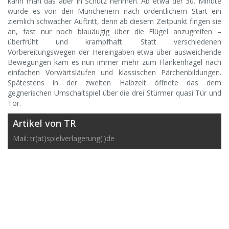
kann man das aber in Schutz nehmen. Ab etwa der 30. Minute
wurde es von den Münchenern nach ordentlichem Start ein
ziemlich schwacher Auftritt, denn ab diesem Zeitpunkt fingen sie
an, fast nur noch blauäugig über die Flügel anzugreifen –
überfrüht und krampfhaft. Statt verschiedenen
Vorbereitungswegen der Hereingaben etwa über ausweichende
Bewegungen kam es nun immer mehr zum Flankenhagel nach
einfachen Vorwärtsläufen und klassischen Pärchenbildungen.
Spätestens in der zweiten Halbzeit öffnete das dem
gegnerischen Umschaltspiel über die drei Stürmer quasi Tür und
Tor.
Artikel von TR
Mail: tr(at)spielverlagerung(.)de