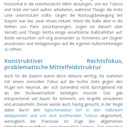
horizontal in die unterbesetzte Mitte abzulegen, von wo Tolisso
und Vidal viel nach außen arbeiteten, während Thiago die erste
Linie unterstützen sollte. Gegen die Rückzugsbewegung der
Bayern war das zwar etwas riskant. Wenn die Bälle aber in die
Reihen von Paris zurücksprangen, zogen sie danach über
Verratti und Thiago Motta einige ansehnliche Ballstafetten auf.
Beide versuchten sich eng aneinander zu formieren, um Gegner
anzulocken und Verlagerungen auf die eigenen Außenverteidiger
zu öffnen.
Konstruktiver Rechtsfokus,
problematische Mittelfeldstruktur
Auch für die Bayern waren diese Akteure wichtig: Sie starteten
mit einem sinnvollen Fokus auf die rechte Seite gegen den
Flügel von Neymar, der sich zumindest nicht durchgehend mit
an der Rückwärtsarbeit beteiligen musste. Das gab
entsprechend viel Raum für Kimmich, um Angriffe einzuleiten
und anzukurbeln. Dieser wurde auch häufig gesucht, in der Regel
dabei durch den
typischerweise tief in den Halbraum
abkippenden und von dort eröffnenden Tolisso
abgesichert,
wenngleich der Franzose im Zuge des allgemeinen
Mittelfeldherumdriftens zwischenzeitlich längere Zeit irgendwo