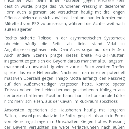
unsauber. Was beim hohen Zustellen gegen Abstöße sehr
deutlich wurde, prägte das Münchener Pressing in dezenterer
Form auch allgemein: Sie versuchten häufig mit drei engen
Offensivspielern das sich zunächst dicht aneinander formierende
Mittelfeld von PSG zu umkreisen, während die Achter weit nach
außen agierten.
Rechts sicherte Tolisso in der asymmetrischen Systematik
ohnehin häufig die Seite ab, links stand Vidal in
Angriffspressingphasen teils Dani Alves sogar auf den Füßen.
Auch andere Szenen prägte dieses breite 4-3-2-1-Muster,
insgesamt zogen sich die Bayern daraus manchmal zu langsam,
manchmal zu unvorsichtig wieder zurück. Beim zweiten Treffer
spielte das eine Nebenrolle: Nachdem man in einer potentiell
massiven Überzahl gegen Thiago Motta anfangs den Passweg
auf den Außenverteidiger vergessen hatte, konnte später
Tolisso neben den beiden herüber geschobenen Kollegen aus
der breiten ballfernen Position haarscharf die horizontale Lücke
nicht mehr schließen, aus der Cavani im Rückraum abschloss.
Ansonsten operierten die Hausherren häufig mit längeren
Bällen, sowohl provokativ in die Spitze gespielt als auch in Form
von Befreiungschlägen im Umschalten. Gegen hohes Pressing
der Bayern versuchten sie weite Verlagerungen nach außen