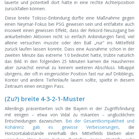
lauerte und potentiell dort hätte in eine rechte Achterposition
zurückfallen können.
Diese breite Tolisso-Einbindung dürfte eine Maßnahme gegen
einen Neymar-Fokus bei PSG gewesen sein und entfaltete auch
insoweit einen gewissen Effekt, dass der Rekord-Neuzugang bei
ankurbelnden Aktionen nicht so einfach Anbindungen fand, viel
alleine versuchen musste oder den Ball „nur“ ins Mittelfeld
zurück laufen lassen konnte. Dass eine Ausnahme schon in der
zweiten Minute das extreme 1:0 bedeutet hatte, trübte natürlich
das Bild. In den folgenden 25 Minuten kamen die Hausherren
aber zunächst einmal zu keinem weiteren Abschluss. Mbappé
übrigens, der oft in eingerückter Position fast nur auf Dribblings,
Konter und andere Tiefenläufe lauern sollte, spielte in diesem
Zeitraum einen einzigen Pass.
(Zu?) breite 4-3-2-1-Muster
Allerdings präsentierten sich die Bayern in der Zugriffsfindung
mit einigen – etwa von Vidal zu riskanten – unglücklichen
Entscheidungen dazwischen.
Bei der Gesamtkompaktheit und
Kohärenz gab es gewisse Verbesserungen
, die
Horizontalabstände innerhalb des Mittelfelds blieben aber