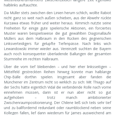
halblinks auftauchte.
Da Müller stets zwischen den Linien herum schlich, wollte Rabiot
nicht ganz so weit nach außen schieben, aus der Abwehr rückte
Kurzawa etwas früher und weiter heraus. Kimmich nutzte seine
Freiheiten für einige gute spielerische Aktionen, ein forciertes
Muster waren beispielsweise die gut gewählten Diagonalläufe
Müllers aus dem Halbraum in den Rücken des gegnerischen
Linksverteidigers für gelupfte Tiefenpässe. Nach links wich
Lewandowski immer wieder aus. Vereinzelt suchten die Bayern
auch noch konsequenter überladende Ballungen der gesamten
Sturmreihe im rechten Halbraum.
Über die vom tief bleibenden – und hier eher linksseitigen –
Mittelfeld gestreckten Reihen hinweg konnte man halblange
Chip-Bälle dorthin spielen. Insgesamt aber fanden die
Münchener im Zentrum nicht so wirklich zu sich: Mit Thiago auf
der Sechs hätte eigentlich Vidal die verbindende Rolle nach vorne
einnehmen müssen, darin ist er nun aber nicht so gut
aufgehoben – trotz manch ambitionierter
Zwischenraumpositionierung. Der Chilene ließ sich teils sehr tief
und zu ballfordernd redundant oder raumblockend neben seine
Kollegen fallen, lief dann wiederum für James ausweichend am