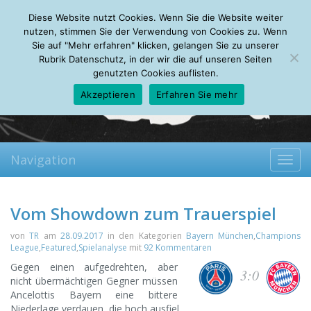
Thursday, 06.08.2026
Diese Website nutzt Cookies. Wenn Sie die Website weiter
Mein Account
About
Autoren
Leseempfehlungen
FAQ
nutzen, stimmen Sie der Verwendung von Cookies zu. Wenn
Sie auf "Mehr erfahren" klicken, gelangen Sie zu unserer
Rubrik Datenschutz, in der wir die auf unseren Seiten
genutzten Cookies auflisten.
Akzeptieren
Erfahren Sie mehr
Navigation
Toggl
navig
Vom Showdown zum Trauerspiel
von
TR
am
28.09.2017
in den Kategorien
Bayern München
,
Champions
League
,
Featured
,
Spielanalyse
mit
92 Kommentaren
Gegen einen aufgedrehten, aber
3:0
nicht übermächtigen Gegner müssen
Ancelottis Bayern eine bittere
Niederlage verdauen, die hoch ausfiel.