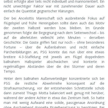
selbst erfolgte aber teils recht individuell und mannorientiert. Ein
nicht unwichtiger Faktor war mit zunehmender Dauer auch
einfach die Quantität gegnerischer Klärungen.
Der bei Ancelottis Mannschaft sich ausbreitende Fokus auf
Flügelspiel und frühe Hereingaben sollte dann auch das Motiv
der zweiten Halbzeit werden bzw. bleiben. Im Grunde
genommen folgte die Begegnung nach dem Seitenwechsel – bis
auf die allerletzten vielleicht zehn Minuten – derselben
Geschichte: Die Gäste griffen fast nur noch – ohne besonderes
Fortune – über die Außenbahnen und recht einfache
Pärchenbildungen an, PSG konnte das nun über eine etwas
breitere 4-3-Staffelung mit jeweils am Flügel doppelndem
ballnahem Halbspieler abschwächen und konterte in
regelmäßigen Abständen über die drei Stürmer und deren
Tempo.
Hinter dem ballnahen Außenverteidiger konzentrierte sich bei
PSG die restliche Abwehrreihe konsequent auf die
Strafraumsicherung, vor der entstehenden Schnittstelle schob
dann zumeist Thiago Motta balanciert weit genug mit herüber,
während der andere Achter in etwa das Zentrum hielt. So hatte
man mit wenig Aufwand eine solide, passgenaue Anordnung
ohne durchgehend doppelte Flügelbesetzung zu benötigen. Bei