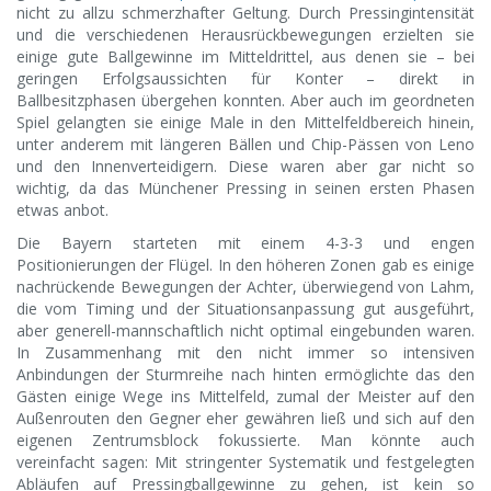
nicht zu allzu schmerzhafter Geltung. Durch Pressingintensität
und die verschiedenen Herausrückbewegungen erzielten sie
einige gute Ballgewinne im Mitteldrittel, aus denen sie – bei
geringen Erfolgsaussichten für Konter – direkt in
Ballbesitzphasen übergehen konnten. Aber auch im geordneten
Spiel gelangten sie einige Male in den Mittelfeldbereich hinein,
unter anderem mit längeren Bällen und Chip-Pässen von Leno
und den Innenverteidigern. Diese waren aber gar nicht so
wichtig, da das Münchener Pressing in seinen ersten Phasen
etwas anbot.
Die Bayern starteten mit einem 4-3-3 und engen
Positionierungen der Flügel. In den höheren Zonen gab es einige
nachrückende Bewegungen der Achter, überwiegend von Lahm,
die vom Timing und der Situationsanpassung gut ausgeführt,
aber generell-mannschaftlich nicht optimal eingebunden waren.
In Zusammenhang mit den nicht immer so intensiven
Anbindungen der Sturmreihe nach hinten ermöglichte das den
Gästen einige Wege ins Mittelfeld, zumal der Meister auf den
Außenrouten den Gegner eher gewähren ließ und sich auf den
eigenen Zentrumsblock fokussierte. Man könnte auch
vereinfacht sagen: Mit stringenter Systematik und festgelegten
Abläufen auf Pressingballgewinne zu gehen, ist kein so