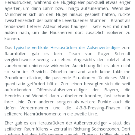
Herausrücken, während die Flügelspieler punktuell etwas enger
agierten, um dann Lahm bzw. Thiago aufzunehmen. Wenn die
Münchener sich an den Flügel hinaus gespielt hatten, rückte
zwischenzeitlich der ballnahe Leverkusener Stürmer – Brandt als
tendenziell tieferer Akteur etwas häufiger – sehr weit mit nach
außen nach, um die Hausherren dort zusätzlich isolieren zu
können.
Das
typische vertikale Herausrücken der Außenverteidiger
zum
Raumfüllen gab es beim Team von Roger Schmidt
vergleichsweise wenig zu sehen. Angesichts der zuletzt aber
zunehmend unintensiv wirkenden Ausrichtung fiel es aber nicht
so sehr ins Gewicht. Ohnehin bestand auch keine taktische
Grundkonstellation, die passende Situationen für dieses Mittel
quantitativ gefördert hätte. Zum einen bewegten sich die weit
aufrückenden Offensiv-Außenverteidiger der Bayern, die
Henrichs und Wendell dann aufnehmen konnten, fast schon in
ihrer Linie. Zum anderen sorgten als weitere Punkte auch die
tiefen Vordermänner und die 4-3-3-Pressing-Phasen für
seltenere Nachrückmomente in die zweite Linie.
Eher gab es ein Herausrücken der Außenverteidiger – statt des
seitlichen Raumfüllens – zentral in Richtung Sechserzonen. Dort
suchten bei den Münchenern sowohl Thomas Müller als auch