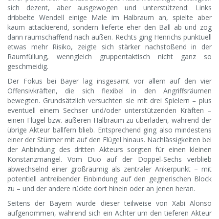
sich dezent, aber ausgewogen und unterstützend: Links
dribbelte Wendell einige Male im Halbraum an, spielte aber
kaum attackierend, sondern lieferte eher den Ball ab und zog
dann raumschaffend nach außen. Rechts ging Henrichs punktuell
etwas mehr Risiko, zeigte sich stärker nachstoßend in der
Raumfüllung, wenngleich gruppentaktisch nicht ganz so
geschmeidig.
Der Fokus bei Bayer lag insgesamt vor allem auf den vier
Offensivkräften, die sich flexibel in den Angriffsräumen
bewegten. Grundsätzlich versuchten sie mit drei Spielern – plus
eventuell einem Sechser und/oder unterstützenden Kräften –
einen Flügel bzw. äußeren Halbraum zu überladen, während der
übrige Akteur ballfern blieb. Entsprechend ging also mindestens
einer der Stürmer mit auf den Flügel hinaus. Nachlässigkeiten bei
der Anbindung des dritten Akteurs sorgten für einen kleinen
Konstanzmangel. Vom Duo auf der Doppel-Sechs verblieb
abwechselnd einer großräumig als zentraler Ankerpunkt – mit
potentiell antreibender Einbindung auf den gegnerischen Block
zu – und der andere rückte dort hinein oder an jenen heran.
Seitens der Bayern wurde dieser teilweise von Xabi Alonso
aufgenommen, während sich ein Achter um den tieferen Akteur