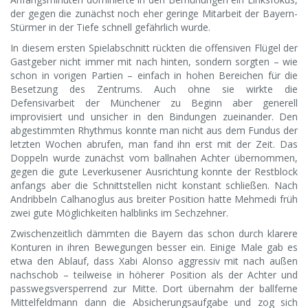
der gegen die zunächst noch eher geringe Mitarbeit der Bayern-
Stürmer in der Tiefe schnell gefährlich wurde.
In diesem ersten Spielabschnitt rückten die offensiven Flügel der
Gastgeber nicht immer mit nach hinten, sondern sorgten – wie
schon in vorigen Partien – einfach in hohen Bereichen für die
Besetzung des Zentrums. Auch ohne sie wirkte die
Defensivarbeit der Münchener zu Beginn aber generell
improvisiert und unsicher in den Bindungen zueinander. Den
abgestimmten Rhythmus konnte man nicht aus dem Fundus der
letzten Wochen abrufen, man fand ihn erst mit der Zeit. Das
Doppeln wurde zunächst vom ballnahen Achter übernommen,
gegen die gute Leverkusener Ausrichtung konnte der Restblock
anfangs aber die Schnittstellen nicht konstant schließen. Nach
Andribbeln Calhanoglus aus breiter Position hatte Mehmedi früh
zwei gute Möglichkeiten halblinks im Sechzehner.
Zwischenzeitlich dämmten die Bayern das schon durch klarere
Konturen in ihren Bewegungen besser ein. Einige Male gab es
etwa den Ablauf, dass Xabi Alonso aggressiv mit nach außen
nachschob – teilweise in höherer Position als der Achter und
passwegsversperrend zur Mitte. Dort übernahm der ballferne
Mittelfeldmann dann die Absicherungsaufgabe und zog sich