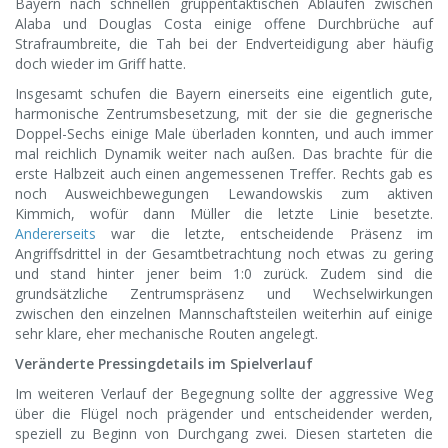
Bayern nach schnellen gruppentaktischen Abläufen zwischen
Alaba und Douglas Costa einige offene Durchbrüche auf
Strafraumbreite, die Tah bei der Endverteidigung aber häufig
doch wieder im Griff hatte.
Insgesamt schufen die Bayern einerseits eine eigentlich gute,
harmonische Zentrumsbesetzung, mit der sie die gegnerische
Doppel-Sechs einige Male überladen konnten, und auch immer
mal reichlich Dynamik weiter nach außen. Das brachte für die
erste Halbzeit auch einen angemessenen Treffer. Rechts gab es
noch Ausweichbewegungen Lewandowskis zum aktiven
Kimmich, wofür dann Müller die letzte Linie besetzte.
Andererseits
war die letzte, entscheidende Präsenz im
Angriffsdrittel in der Gesamtbetrachtung noch etwas zu gering
und stand hinter jener beim 1:0 zurück. Zudem sind die
grundsätzliche Zentrumspräsenz und Wechselwirkungen
zwischen den einzelnen Mannschaftsteilen weiterhin auf einige
sehr klare, eher mechanische Routen angelegt.
Veränderte Pressingdetails im Spielverlauf
Im weiteren Verlauf der Begegnung sollte der aggressive Weg
über die Flügel noch prägender und entscheidender werden,
speziell zu Beginn von Durchgang zwei. Diesen starteten die