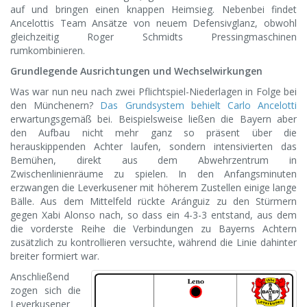
auf und bringen einen knappen Heimsieg. Nebenbei findet
Ancelottis Team Ansätze von neuem Defensivglanz, obwohl
gleichzeitig Roger Schmidts Pressingmaschinen
rumkombinieren.
Grundlegende Ausrichtungen und Wechselwirkungen
Was war nun neu nach zwei Pflichtspiel-Niederlagen in Folge bei
den Münchenern?
Das Grundsystem behielt Carlo Ancelotti
erwartungsgemäß bei. Beispielsweise ließen die Bayern aber
den Aufbau nicht mehr ganz so präsent über die
herauskippenden Achter laufen, sondern intensivierten das
Bemühen, direkt aus dem Abwehrzentrum in
Zwischenlinienräume zu spielen. In den Anfangsminuten
erzwangen die Leverkusener mit höherem Zustellen einige lange
Bälle. Aus dem Mittelfeld rückte Aránguiz zu den Stürmern
gegen Xabi Alonso nach, so dass ein 4-3-3 entstand, aus dem
die vorderste Reihe die Verbindungen zu Bayerns Achtern
zusätzlich zu kontrollieren versuchte, während die Linie dahinter
breiter formiert war.
Anschließend
zogen sich die
Leverkusener