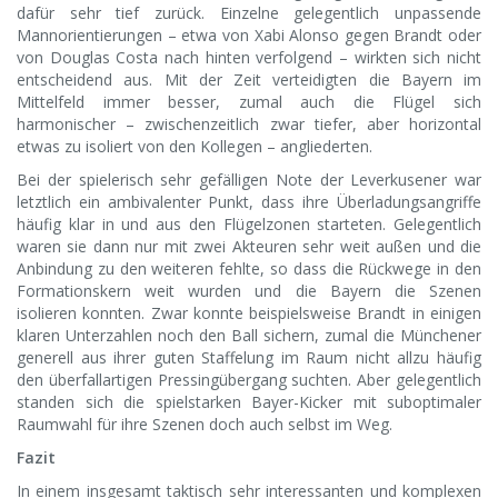
dafür sehr tief zurück. Einzelne gelegentlich unpassende
Mannorientierungen – etwa von Xabi Alonso gegen Brandt oder
von Douglas Costa nach hinten verfolgend – wirkten sich nicht
entscheidend aus. Mit der Zeit verteidigten die Bayern im
Mittelfeld immer besser, zumal auch die Flügel sich
harmonischer – zwischenzeitlich zwar tiefer, aber horizontal
etwas zu isoliert von den Kollegen – angliederten.
Bei der spielerisch sehr gefälligen Note der Leverkusener war
letztlich ein ambivalenter Punkt, dass ihre Überladungsangriffe
häufig klar in und aus den Flügelzonen starteten. Gelegentlich
waren sie dann nur mit zwei Akteuren sehr weit außen und die
Anbindung zu den weiteren fehlte, so dass die Rückwege in den
Formationskern weit wurden und die Bayern die Szenen
isolieren konnten. Zwar konnte beispielsweise Brandt in einigen
klaren Unterzahlen noch den Ball sichern, zumal die Münchener
generell aus ihrer guten Staffelung im Raum nicht allzu häufig
den überfallartigen Pressingübergang suchten. Aber gelegentlich
standen sich die spielstarken Bayer-Kicker mit suboptimaler
Raumwahl für ihre Szenen doch auch selbst im Weg.
Fazit
In einem insgesamt taktisch sehr interessanten und komplexen