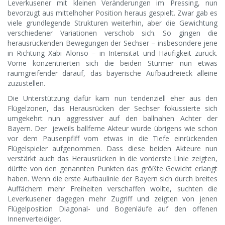
Leverkusener mit kleinen Veränderungen im Pressing, nun
bevorzugt aus mittelhoher Position heraus gespielt. Zwar gab es
viele grundlegende Strukturen weiterhin, aber die Gewichtung
verschiedener Variationen verschob sich. So gingen die
herausrückenden Bewegungen der Sechser – insbesondere jene
in Richtung Xabi Alonso – in Intensität und Häufigkeit zurück.
Vorne konzentrierten sich die beiden Stürmer nun etwas
raumgreifender darauf, das bayerische Aufbaudreieck alleine
zuzustellen.
Die Unterstützung dafür kam nun tendenziell eher aus den
Flügelzonen, das Herausrücken der Sechser fokussierte sich
umgekehrt nun aggressiver auf den ballnahen Achter der
Bayern. Der jeweils ballferne Akteur wurde übrigens wie schon
vor dem Pausenpfiff vom etwas in die Tiefe einrückenden
Flügelspieler aufgenommen. Dass diese beiden Akteure nun
verstärkt auch das Herausrücken in die vorderste Linie zeigten,
dürfte von den genannten Punkten das größte Gewicht erlangt
haben. Wenn die erste Aufbaulinie der Bayern sich durch breites
Auffächern mehr Freiheiten verschaffen wollte, suchten die
Leverkusener dagegen mehr Zugriff und zeigten von jenen
Flügelposition Diagonal- und Bogenläufe auf den offenen
Innenverteidiger.