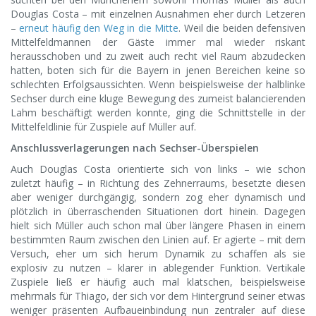
Douglas Costa – mit einzelnen Ausnahmen eher durch Letzeren
–
erneut häufig den Weg in die Mitte
. Weil die beiden defensiven
Mittelfeldmannen der Gäste immer mal wieder riskant
herausschoben und zu zweit auch recht viel Raum abzudecken
hatten, boten sich für die Bayern in jenen Bereichen keine so
schlechten Erfolgsaussichten. Wenn beispielsweise der halblinke
Sechser durch eine kluge Bewegung des zumeist balancierenden
Lahm beschäftigt werden konnte, ging die Schnittstelle in der
Mittelfeldlinie für Zuspiele auf Müller auf.
Anschlussverlagerungen nach Sechser-Überspielen
Auch Douglas Costa orientierte sich von links – wie schon
zuletzt häufig – in Richtung des Zehnerraums, besetzte diesen
aber weniger durchgängig, sondern zog eher dynamisch und
plötzlich in überraschenden Situationen dort hinein. Dagegen
hielt sich Müller auch schon mal über längere Phasen in einem
bestimmten Raum zwischen den Linien auf. Er agierte – mit dem
Versuch, eher um sich herum Dynamik zu schaffen als sie
explosiv zu nutzen – klarer in ablegender Funktion. Vertikale
Zuspiele ließ er häufig auch mal klatschen, beispielsweise
mehrmals für Thiago, der sich vor dem Hintergrund seiner etwas
weniger präsenten Aufbaueinbindung nun zentraler auf diese