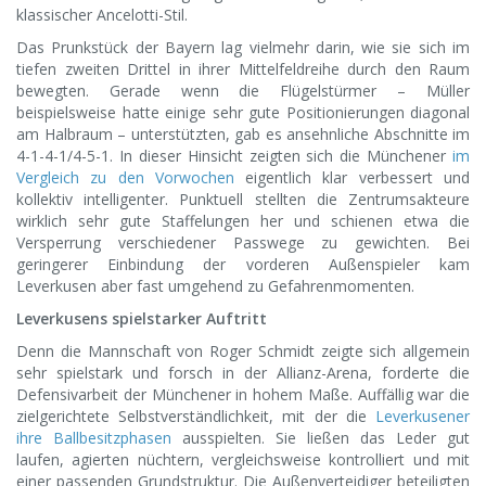
klassischer Ancelotti-Stil.
Das Prunkstück der Bayern lag vielmehr darin, wie sie sich im
tiefen zweiten Drittel in ihrer Mittelfeldreihe durch den Raum
bewegten. Gerade wenn die Flügelstürmer – Müller
beispielsweise hatte einige sehr gute Positionierungen diagonal
am Halbraum – unterstützten, gab es ansehnliche Abschnitte im
4-1-4-1/4-5-1. In dieser Hinsicht zeigten sich die Münchener
im
Vergleich zu den Vorwochen
eigentlich klar verbessert und
kollektiv intelligenter. Punktuell stellten die Zentrumsakteure
wirklich sehr gute Staffelungen her und schienen etwa die
Versperrung verschiedener Passwege zu gewichten. Bei
geringerer Einbindung der vorderen Außenspieler kam
Leverkusen aber fast umgehend zu Gefahrenmomenten.
Leverkusens spielstarker Auftritt
Denn die Mannschaft von Roger Schmidt zeigte sich allgemein
sehr spielstark und forsch in der Allianz-Arena, forderte die
Defensivarbeit der Münchener in hohem Maße. Auffällig war die
zielgerichtete Selbstverständlichkeit, mit der die
Leverkusener
ihre Ballbesitzphasen
ausspielten. Sie ließen das Leder gut
laufen, agierten nüchtern, vergleichsweise kontrolliert und mit
einer passenden Grundstruktur. Die Außenverteidiger beteiligten