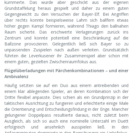
kümmerte. Das wurde aber geschickt aus der eigenen
Grundstaffelung heraus gespielt und daher zu einem guten
Gegengewicht zu den Versuchen der Bayer-Elf. Bei Angriffen
über rechts konnte beispielsweise Lahm sich ballfern etwas
höher gegen Kampl formieren, während Thiago den ballnahen
Raum sicherte. Das erschwerte Verlagerungen zurück ins
Zentrum und konnte potentiell eine Beschränkung auf die
Ballzone provozieren. Gelegentlich ließ sich Bayer so zu
unpassenden Zuspielen nach außen verleiten. Grundsätzlich
führten die Leverkusener ihr Zusammenspiel aber schon mit
einem guten, gezielten Zwischenraumfokus aus.
Flügelüberladungen mit Pärchenkombinationen – und einer
Ambivalenz
Häufig setzten sie auf ein Duo aus einem antreibenden und
einem klar ablegenden Spieler, an deren Kombination sich der
Dritte flexibel anpasste. Dies schien als ein Grundprinzip in der
taktischen Ausrichtung zu fungieren und erleichterte einige Male
die Orientierung und Entscheidungsfindung in der Enge. Mancher
gelungener Doppelpass resultierte daraus, nicht zuletzt beim
Ausgleich, als sich so auch eine nominelle Unterzahl im Duett
erfolgreich und ansehnlich ausspielen ließ. In den
Anfangsminuten dominierte in den Bemühungen ein Linksfokus,