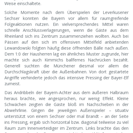
Weise einschaltete.
Solche Momente nach dem Überspielen der Leverkusener
Sechser konnten die Bayern vor allem für raumgreifende
Folgeaktionen nutzen. Ein vielversprechendes Mittel waren
schnelle Anschlussverlagerungen, wenn die Gäste aus dem
Rheinland sich ins Zentrum zusammenziehen wollten. Auch bei
Pässen auf den sich im offensiven Mittelfeld anbietenden
Lewandowski folgten häufig diese öffnenden Bälle nach außen.
Dem 1:0 der Hausherren lag ein ähnliches Muster zugrunde, hier
machte sich auch Kimmichs ballfernes Nachrücken bezahlt.
Generell suchten die Münchener diesmal vor allem die
Durchschlagskraft über die Außenbahnen. Von dort gestartete
Angriffe verhinderte jedoch das intensive Pressing der Bayer-Elf
zumeist.
Das Andribbeln der Bayern-Achter aus dem äußeren Halbraum
heraus brachte, wie angesprochen, nur wenig Effekt. Kleine
Schwächen zeigten die Gäste bloß im Nachschieben in der
Abwehrlinie. Gingen die jeweiligen Außenspieler – situativ
unterstützt von einem Sechser oder mal Brandt – an der Seite
ins Pressing, ergab sich horizontal bzw. diagonal teilweise zu viel
Raum zum Innenverteidiger im Zentrum. Links brachte das den