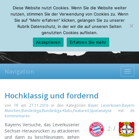
Thursday, 06.08.2026
Diese Website nutzt Cookies. Wenn Sie die Website weiter
Mein Account
About
Autoren
Leseempfehlungen
FAQ
nutzen, stimmen Sie der Verwendung von Cookies zu. Wenn
Sie auf "Mehr erfahren" klicken, gelangen Sie zu unserer
Rubrik Datenschutz, in der wir die auf unseren Seiten
genutzten Cookies auflisten.
Akzeptieren
Erfahren Sie mehr
Navigation
Toggl
navig
Hochklassig und fordernd
von
TR
am
27.11.2016
in den Kategorien
Bayer Leverkusen
,
Bayern
München
,
Bundesliga
,
Bundesliga-Klubs
,
Featured
,
Spielanalyse
mit
36
Kommentaren
Bayerns Versuche, das Leverkusener
2:1
Sechser-Herausrücken zu attackieren
und dann zu beschleunigen, gehen