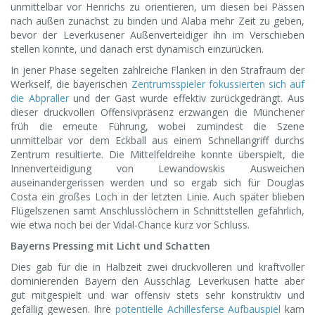
unmittelbar vor Henrichs zu orientieren, um diesen bei Pässen
nach außen zunächst zu binden und Alaba mehr Zeit zu geben,
bevor der Leverkusener Außenverteidiger ihn im Verschieben
stellen konnte, und danach erst dynamisch einzurücken.
In jener Phase segelten zahlreiche Flanken in den Strafraum der
Werkself, die bayerischen
Zentrumsspieler fokussierten sich auf
die Abpraller
und der Gast wurde effektiv zurückgedrängt. Aus
dieser druckvollen Offensivpräsenz erzwangen die Münchener
früh die erneute Führung, wobei zumindest die Szene
unmittelbar vor dem Eckball aus einem Schnellangriff durchs
Zentrum resultierte. Die Mittelfeldreihe konnte überspielt, die
Innenverteidigung von Lewandowskis Ausweichen
auseinandergerissen werden und so ergab sich für Douglas
Costa ein großes Loch in der letzten Linie. Auch später blieben
Flügelszenen samt Anschlusslöchern in Schnittstellen gefährlich,
wie etwa noch bei der Vidal-Chance kurz vor Schluss.
Bayerns Pressing mit Licht und Schatten
Dies gab für die in Halbzeit zwei druckvolleren und kraftvoller
dominierenden Bayern den Ausschlag. Leverkusen hatte aber
gut mitgespielt und war offensiv stets sehr konstruktiv und
gefällig gewesen. Ihre
potentielle Achillesferse Aufbauspiel
kam