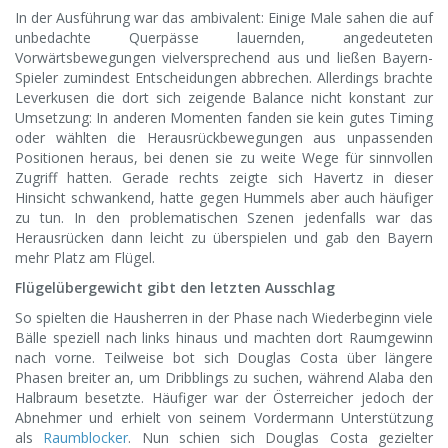
In der Ausführung war das ambivalent: Einige Male sahen die auf
unbedachte Querpässe lauernden, angedeuteten
Vorwärtsbewegungen vielversprechend aus und ließen Bayern-
Spieler zumindest Entscheidungen abbrechen. Allerdings brachte
Leverkusen die dort sich zeigende Balance nicht konstant zur
Umsetzung: In anderen Momenten fanden sie kein gutes Timing
oder wählten die Herausrückbewegungen aus unpassenden
Positionen heraus, bei denen sie zu weite Wege für sinnvollen
Zugriff hatten. Gerade rechts zeigte sich Havertz in dieser
Hinsicht schwankend, hatte gegen Hummels aber auch häufiger
zu tun. In den problematischen Szenen jedenfalls war das
Herausrücken dann leicht zu überspielen und gab den Bayern
mehr Platz am Flügel.
Flügelübergewicht gibt den letzten Ausschlag
So spielten die Hausherren in der Phase nach Wiederbeginn viele
Bälle speziell nach links hinaus und machten dort Raumgewinn
nach vorne. Teilweise bot sich Douglas Costa über längere
Phasen breiter an, um Dribblings zu suchen, während Alaba den
Halbraum besetzte. Häufiger war der Österreicher jedoch der
Abnehmer und erhielt von seinem Vordermann Unterstützung
als
Raumblocker
. Nun schien sich Douglas Costa gezielter