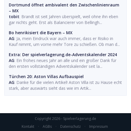
Dortmund öffnet ambivalent den Zwischenlinienraum
– MX
tobit
: Brandt ist seit Jahren überspielt, weil ohne ihn eben
gar nichts geht. Erst als Balancierer von Bellingh...
Bo henrikisiert die Bayern – MX
AG
: Ja, mein Eindruck war auch immer, dass er Risiko in
Kauf nimmt, um vorne mehr Tore zu schießen. Ob man d...
Extra: Der spielverlagerung.de-Adventskalender 2024
AG
: Ein frohes neues Jahr an alle und ein großer Dank für
den ersten vollständigen Adventskalender seit la...
Türchen 20: Aston Villas Aufbauspiel
AG
: Danke für die vielen Artikel! Aston Villa ist zu Hause echt
stark, aber auswärts sieht das wie im Artik...
Copyright 2026 - Spielverlagerung.de
Kontakt
·
AGBs
·
Datenschutz
·
Impressum