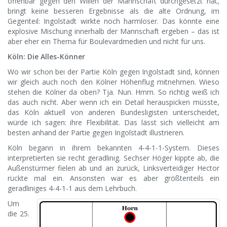
offenbar gegen den Willen der Mannschaft durchgesetzt hat,
bringt keine besseren Ergebnisse als die alte Ordnung, im
Gegenteil: Ingolstadt wirkte noch harmloser. Das könnte eine
explosive Mischung innerhalb der Mannschaft ergeben – das ist
aber eher ein Thema für Boulevardmedien und nicht für uns.
Köln: Die Alles-Könner
Wo wir schon bei der Partie Köln gegen Ingolstadt sind, können
wir gleich auch noch den Kölner Höhenflug mitnehmen. Wieso
stehen die Kölner da oben? Tja. Nun. Hmm. So richtig weiß ich
das auch nicht. Aber wenn ich ein Detail herauspicken müsste,
das Köln aktuell von anderen Bundesligisten unterscheidet,
würde ich sagen: ihre Flexibilität. Das lässt sich vielleicht am
besten anhand der Partie gegen Ingolstadt illustrieren.
Köln begann in ihrem bekannten 4-4-1-1-System. Dieses
interpretierten sie recht geradlinig. Sechser Höger kippte ab, die
Außenstürmer fielen ab und an zurück, Linksverteidiger Hector
rückte mal ein. Ansonsten war es aber größtenteils ein
geradliniges 4-4-1-1 aus dem Lehrbuch.
Um
die 25.