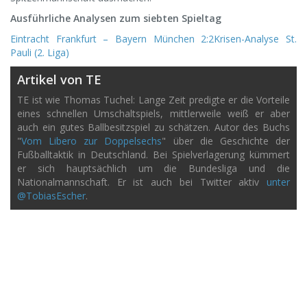
Ausführliche Analysen zum siebten Spieltag
Eintracht Frankfurt – Bayern München 2:2
Krisen-Analyse St.
Pauli (2. Liga)
Artikel von TE
TE ist wie Thomas Tuchel: Lange Zeit predigte er die Vorteile
eines schnellen Umschaltspiels, mittlerweile weiß er aber
auch ein gutes Ballbesitzspiel zu schätzen. Autor des Buchs
"
Vom Libero zur Doppelsechs
" über die Geschichte der
Fußballtaktik in Deutschland. Bei Spielverlagerung kümmert
er sich hauptsächlich um die Bundesliga und die
Nationalmannschaft. Er ist auch bei Twitter aktiv
unter
@TobiasEscher
.