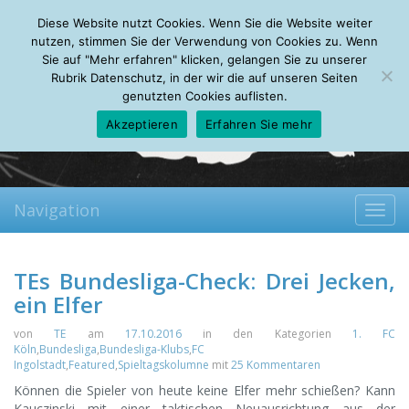
Saturday, 08.08.2026
Diese Website nutzt Cookies. Wenn Sie die Website weiter
Mein Account
About
Autoren
Leseempfehlungen
FAQ
nutzen, stimmen Sie der Verwendung von Cookies zu. Wenn
Sie auf "Mehr erfahren" klicken, gelangen Sie zu unserer
Rubrik Datenschutz, in der wir die auf unseren Seiten
genutzten Cookies auflisten.
Akzeptieren
Erfahren Sie mehr
Navigation
Toggl
navig
TEs Bundesliga-Check: Drei Jecken,
ein Elfer
von
TE
am
17.10.2016
in den Kategorien
1. FC
Köln
,
Bundesliga
,
Bundesliga-Klubs
,
FC
Ingolstadt
,
Featured
,
Spieltagskolumne
mit
25 Kommentaren
Können die Spieler von heute keine Elfer mehr schießen? Kann
Kauczinski mit einer taktischen Neuausrichtung aus der