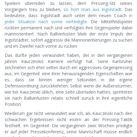
Spielern überreden zu lassen, dem Pressing-Stil seines
Vorgängers treu zu bleiben,
so hört man aus Ingolstadt
. Das
bedeutete, dass Ingolstadt auch unter dem neuen Coach
in
jeder Situation nach vorne verteidigte
. Die Mittelfeldspieler
rückten permanent nach und verfolgten ihre Gegenspieler dabei
mannorientiert. Nach Ballverlusten blieb der erste Impuls der
Ingolstädter, sofort aggressiv die Mannorientierungen zu suchen
und im Zweifel nach vorne zu rücken.
Das dürfte jeden verwundert haben, der in den vergangenen
Jahren Kauczinskis Karriere verfolgt hat. Seine Karlsruher
zeichneten sich eher selten durch ein aggressives Gegenpressing
aus, im Gegenteil: eine ihrer herausragenden Eigenschaften war
es, dass sie binnen weniger Sekunden in die eigene
Defensivordnung zurückkehrten. Selbst wenn die Außenstürmer,
wie bei Kauczinski üblich, eine Seite überladen hatten, sprinteten
sie nach Ballverlusten relativ schnell zurück in ihre eigentliche
Position.
Wiederum gar nicht verwundert war ich, als Kauczinski nach den
schwachen Ergebnissen nicht eisern an der Pressing-Taktik
festhielt. Im Gegenteil: Die vergangenen zwei Wochen predigte
er auf jeder Pressekonferenz, seine Mannschaft müsse endlich