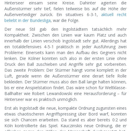
Hinterseer einsam seine Kreise. Dahinter agierten die
Außenstürmer sehr tief, fielen teilweise bis auf die Höhe der
Außenverteidiger zurück. Ein situatives 6-3-1,
aktuell recht
beliebt in der Bundesliga
, war die Folge.
Der neue Stil gab den Ingolstädtern tatsächlich mehr
Kompaktheit. Zwischen den Linien war kaum Platz und auch
innerhalb der Linien verschob Ingolstadt sehr gut. Allerdings hat
ein totaldefensives 4-5-1 praktisch in jeder Ausführung zwei
Probleme: Einerseits kann man den Aufbau des Gegners nicht
lenken. Die Kölner konnten sich also in der ersten Linie ohne
Druck den Ball zuschieben und Angriffe sehr gut vorbereiten.
Das zweite Problem: Der Stürmer hängt vorne komplett in der
Luft, gerade wenn die Außenstürmer eine derart tiefe Rolle
bekleiden. Der Stürmer muss also den Ball lange halten können,
bis er eine Anspielstation findet. Das wäre schon für Weltklasse-
Ballhalter wie Robert Lewandowski eine Herausforderung – für
Hinterseer war es praktisch unmöglich.
Erst als Ingolstadt die neue, kompakte Ordnung zugunsten eines
etwas chaotischeren Angriffspressing über Bord warf, konnten
sie sich Chancen erarbeiten. Da stand es aber bereits 0:2 und
Köln kontrollierte das Spiel. Kauczinskis neue Ordnung, die er