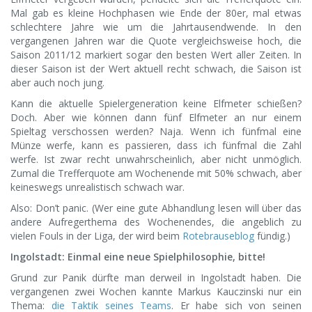
Mal gab es kleine Hochphasen wie Ende der 80er, mal etwas
schlechtere Jahre wie um die Jahrtausendwende. In den
vergangenen Jahren war die Quote vergleichsweise hoch, die
Saison 2011/12 markiert sogar den besten Wert aller Zeiten. In
dieser Saison ist der Wert aktuell recht schwach, die Saison ist
aber auch noch jung.
Kann die aktuelle Spielergeneration keine Elfmeter schießen?
Doch. Aber wie können dann fünf Elfmeter an nur einem
Spieltag verschossen werden? Naja. Wenn ich fünfmal eine
Münze werfe, kann es passieren, dass ich fünfmal die Zahl
werfe. Ist zwar recht unwahrscheinlich, aber nicht unmöglich.
Zumal die Trefferquote am Wochenende mit 50% schwach, aber
keineswegs unrealistisch schwach war.
Also: Don’t panic. (Wer eine gute Abhandlung lesen will über das
andere Aufregerthema des Wochenendes, die angeblich zu
vielen Fouls in der Liga, der wird beim
Rotebrauseblog
fündig.)
Ingolstadt: Einmal eine neue Spielphilosophie, bitte!
Grund zur Panik dürfte man derweil in Ingolstadt haben. Die
vergangenen zwei Wochen kannte Markus Kauczinski nur ein
Thema:
die Taktik seines Teams
. Er habe sich von seinen