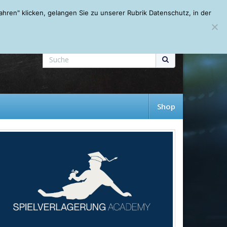
Mein Account
About
Autoren
Leseempfehlungen
FAQ
ren" klicken, gelangen Sie zu unserer Rubrik Datenschutz, in der
Shop