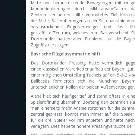
Mitte und herausrückende Bewegungen mit einig
Mannorientierungen durch Mkhitaryan/Castro d
Zentrum versperren sollte. Vermutetes Ziel: Kontrol
der Mitte, Balleroberungen an der Seitenauslinie dur
herausrückende Flügelverteidiger und das dic
gestaffelte Zentrum, welches zum Ball verschiebt. D
Dortmunder hatten aber Probleme auf die Baye
Zugriff zu erzeugen.
Bayrische Flügelasymmetrie hilft
Das Dortmunder Pressing hätte vermutlich geg
einen klassischen Viererkettenaufbau der Bayern gut
einer möglichen Umstellung Tuchels auf ein 5-3-2 – s
Ballbesitz formierten sich die Münchner Bayer
unterschiedlichen Rollen der beiden Außenverteidiger
Alaba hielt sich häufiger tief und stand öfters in ei
Spieleröffnung übernahm Boateng den zentralen Par
man einerseits mehr Anspielstationen für die zentr
zentral gepresst, konnte man immer auf drei Spiele
für die drei Spieler vor ihm anbieten und hatte nac
verlagern. Dies hebelte höhere Pressingversuche der