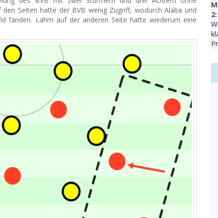
ffelung des BVB mit zwei Stürmern und drei Achtern ohne
M
f den Seiten hatte der BVB wenig Zugriff, wodurch Alaba und
2:
eld fanden. Lahm auf der anderen Seite hatte wiederum eine
Wo
kl
P