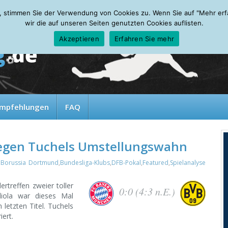
, stimmen Sie der Verwendung von Cookies zu. Wenn Sie auf "Mehr erfah
wir die auf unseren Seiten genutzten Cookies auflisten.
Akzeptieren
Erfahren Sie mehr
mpfehlungen
FAQ
gegen Tuchels Umstellungswahn
,
Borussia Dortmund
,
Bundesliga-Klubs
,
DFB-Pokal
,
Featured
,
Spielanalyse
rtreffen zweier toller
0:0 (4:3 n.E.)
diola war dieses Mal
 letzten Titel. Tuchels
ert.