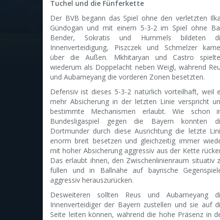
Tuchel und die Fünferkette
Der BVB begann das Spiel ohne den verletzten Ilk
Gündogan und mit einem 5-3-2 im Spiel ohne Bal
Bender, Sokratis und Hummels bildeten d
Innenverteidigung, Piszczek und Schmelzer kam
über die Außen. Mkhitaryan und Castro spielt
wiederum als Doppelacht neben Weigl, während Re
und Aubameyang die vorderen Zonen besetzten.
Defensiv ist dieses 5-3-2 natürlich vorteilhaft, weil 
mehr Absicherung in der letzten Linie verspricht u
bestimmte Mechanismen erlaubt. Wie schon 
Bundesligaspiel gegen die Bayern konnten d
Dortmunder durch diese Ausrichtung die letzte Lin
enorm breit besetzen und gleichzeitig immer wied
mit hoher Absicherung aggressiv aus der Kette rücke
Das erlaubt ihnen, den Zwischenlinienraum situativ 
füllen und in Ballnähe auf bayrische Gegenspiel
aggressiv herauszurücken.
Desweiteren sollten Reus und Aubameyang d
Innenverteidiger der Bayern zustellen und sie auf d
Seite leiten können, während die hohe Präsenz in d