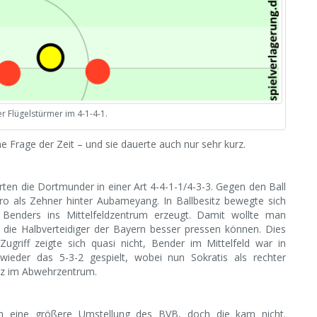
 Flügelstürmer im 4-1-4-1.
 Frage der Zeit – und sie dauerte auch nur sehr kurz.
rten die Dortmunder in einer Art 4-4-1-1/4-3-3. Gegen den Ball
tro als Zehner hinter Aubameyang. In Ballbesitz bewegte sich
 Benders ins Mittelfeldzentrum erzeugt. Damit wollte man
 die Halbverteidiger der Bayern besser pressen können. Dies
ugriff zeigte sich quasi nicht, Bender im Mittelfeld war in
wieder das 5-3-2 gespielt, wobei nun Sokratis als rechter
atz im Abwehrzentrum.
ich eine größere Umstellung des BVB, doch die kam nicht.