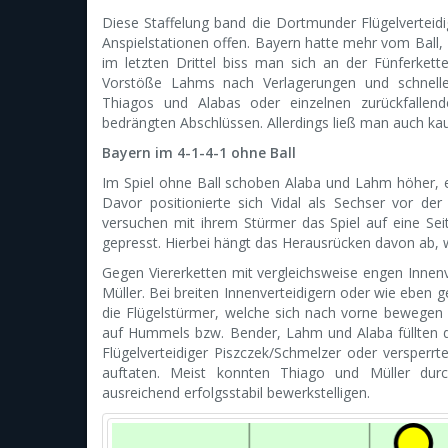
Diese Staffelung band die Dortmunder Flügelverteidig
Anspielstationen offen. Bayern hatte mehr vom Ball, zi
im letzten Drittel biss man sich an der Fünferket
Vorstöße Lahms nach Verlagerungen und schnellen
Thiagos und Alabas oder einzelnen zurückfallend
bedrängten Abschlüssen. Allerdings ließ man auch k
Bayern im 4-1-4-1 ohne Ball
Im Spiel ohne Ball schoben Alaba und Lahm höher, es 
Davor positionierte sich Vidal als Sechser vor de
versuchen mit ihrem Stürmer das Spiel auf eine Seit
gepresst. Hierbei hängt das Herausrücken davon ab, wi
Gegen Viererketten mit vergleichsweise engen Innenve
Müller. Bei breiten Innenverteidigern oder wie eben 
die Flügelstürmer, welche sich nach vorne bewege
auf Hummels bzw. Bender, Lahm und Alaba füllten d
Flügelverteidiger Piszczek/Schmelzer oder versperrt
auftaten. Meist konnten Thiago und Müller dur
ausreichend erfolgsstabil bewerkstelligen.