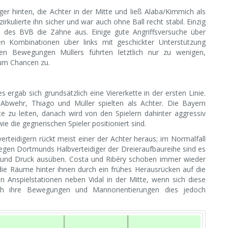
er hinten, die Achter in der Mitte und ließ Alaba/Kimmich als
rkulierte ihn sicher und war auch ohne Ball recht stabil. Einzig
te des BVB die Zähne aus. Einige gute Angriffsversuche über
 Kombinationen über links mit geschickter Unterstützung
en Bewegungen Müllers führten letztlich nur zu wenigen,
aum Chancen zu.
ergab sich grundsätzlich eine Viererkette in der ersten Linie.
r Abwehr, Thiago und Müller spielten als Achter. Die Bayern
e zu leiten, danach wird von den Spielern dahinter aggressiv
e die gegnerischen Spieler positioniert sind.
rteidigern rückt meist einer der Achter heraus; im Normalfall
gegen Dortmunds Halbverteidiger der Dreieraufbaureihe sind es
n und Druck ausüben. Costa und Ribéry schoben immer wieder
ie Räume hinter ihnen durch ein frühes Herausrücken auf die
en Anspielstationen neben Vidal in der Mitte, wenn sich diese
ch ihre Bewegungen und Mannorientierungen dies jedoch