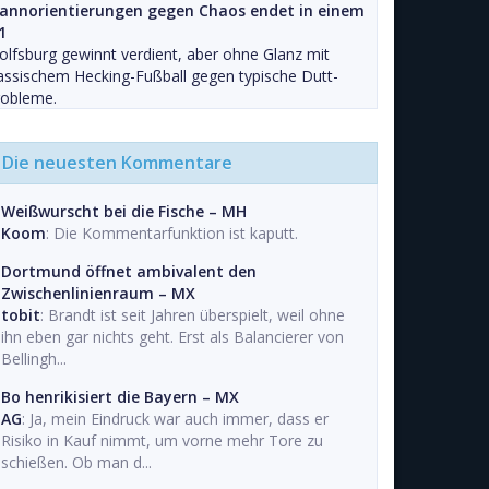
annorientierungen gegen Chaos endet in einem
1
lfsburg gewinnt verdient, aber ohne Glanz mit
assischem Hecking-Fußball gegen typische Dutt-
robleme.
Die neuesten Kommentare
Weißwurscht bei die Fische – MH
Koom
: Die Kommentarfunktion ist kaputt.
Dortmund öffnet ambivalent den
Zwischenlinienraum – MX
tobit
: Brandt ist seit Jahren überspielt, weil ohne
ihn eben gar nichts geht. Erst als Balancierer von
Bellingh...
Bo henrikisiert die Bayern – MX
AG
: Ja, mein Eindruck war auch immer, dass er
Risiko in Kauf nimmt, um vorne mehr Tore zu
schießen. Ob man d...