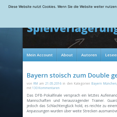
Sunday, 09.08.2026
Diese Website nutzt Cookies. Wenn Sie die Website weiter nutzen
Mein Account
About
Autoren
Lesee
Bayern stoisch zum Double 
von
RM
am
21.05.2016
in den Kategorien
Bayern München
mit
130 Kommentaren
Das DFB-Pokalfinale versprach ein letztes Aufeinande
Mannschaften und herausragender Trainer. Guar
jedoch das Schlachtenglück hold, es reichte zu einem
Anpassungen wurden über weite Strecken ausmanövri