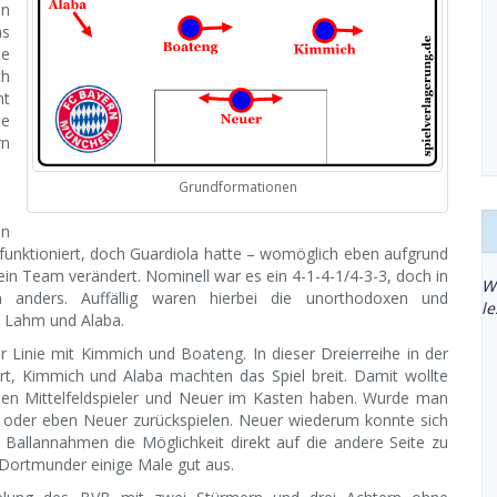
en
as
le
ch
ht
ie
rn
Grundformationen
en
 funktioniert, doch Guardiola hatte – womöglich eben aufgrund
ein Team verändert. Nominell war es ein 4-1-4-1/4-3-3, doch in
W
n anders. Auffällig waren hierbei die unorthodoxen und
l
, Lahm und Alaba.
ner Linie mit Kimmich und Boateng. In dieser Dreierreihe in der
t, Kimmich und Alaba machten das Spiel breit. Damit wollte
alen Mittelfeldspieler und Neuer im Kasten haben. Wurde man
r oder eben Neuer zurückspielen. Neuer wiederum konnte sich
h Ballannahmen die Möglichkeit direkt auf die andere Seite zu
 Dortmunder einige Male gut aus.