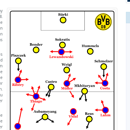
ay
l.
ie
en
en
us
es
nd
im
ie
ie
er
n.
zu
er
ie
ie
er