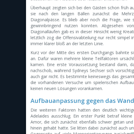
Überhaupt zeigten sich bei den Gästen schon früh 
sie nach den langen Bällen zunächst die Mehrz
Diagonalpässe. Es blieb aber noch die Frage, wie si
gewinnbringend nutzen konnten. Abgesehen vo
Diagonalläufen gab es in dieser Hinsicht wenig Kreati
letztlich zog die Offensivabteilung nur recht simpe
immer klarer bloß an der letzten Linie.
Kurz vor der Mitte des ersten Durchgangs bahnte si
an. Dafür waren mehrere kleine Teilfaktoren ursächl
kamen. Eine erste Voraussetzung bestand darin, d
nachschob, während Sydneys Sechser sich vorsichtige
auch gar nicht. Es bestimmte keineswegs das gesamt
die vorhandenen Versuche um spielerischen Aufba
keinen neuen Lösungen vorankamen.
Aufbauanpassung gegen das Wande
Die weiteren Faktoren hatten den deutlich wichtig
Adelaides ausschlug. Ein erster Punkt betraf klei
Amor, die sich zunächst ebenfalls schwer getan und n
hinein gehabt hatte. Sie litten dabei zunächst auch u
Gegenseite auf viele Mannorientierungen zurückgriff