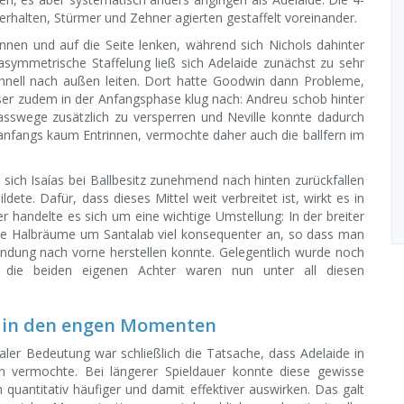
erhalten, Stürmer und Zehner agierten gestaffelt voreinander.
ennen und auf die Seite lenken, während sich Nichols dahinter
 asymmetrische Staffelung ließ sich Adelaide zunächst zu sehr
ll nach außen leiten. Dort hatte Goodwin dann Probleme,
ser zudem in der Anfangsphase klug nach: Andreu schob hinter
asswege zusätzlich zu versperren und Neville konnte dadurch
e anfangs kaum Entrinnen, vermochte daher auch die ballfern im
sich Isaías bei Ballbesitz zunehmend nach hinten zurückfallen
ldete. Dafür, dass dieses Mittel weit verbreitet ist, wirkt es in
ier handelte es sich um eine wichtige Umstellung: In der breiter
r die Halbräume um Santalab viel konsequenter an, so dass man
indung nach vorne herstellen konnte. Gelegentlich wurde noch
 die beiden eigenen Achter waren nun unter all diesen
f in den engen Momenten
er Bedeutung war schließlich die Tatsache, dass Adelaide in
en vermochte. Bei längerer Spieldauer konnte diese gewisse
 quantitativ häufiger und damit effektiver auswirken. Das galt