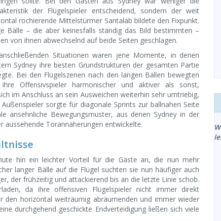
ringen sollte. Bei den Gästen aus Sydney war weniger die
akteristik der Flügelspieler entscheidend, sondern der weit
zontal rochierende Mittelstürmer Santalab bildete den Fixpunkt.
e Bälle – die aber keinesfalls ständig das Bild bestimmten –
en von ihnen abwechselnd auf beide Seiten geschlagen.
anschließenden Situationen waren jene Momente, in denen
ern Sydney ihre besten Grundstrukturen der gesamten Partie
egte. Bei den Flügelszenen nach den langen Bällen bewegten
 ihre Offensivspieler harmonischer und aktiver als sonst,
sich im Anschluss an sein Ausweichen weiterhin sehr umtriebig,
 Außenspieler sorgte für diagonale Sprints zur ballnahen Seite
 Male ansehnliche Bewegungsmuster, aus denen Sydney in der
r aussehende Torannäherungen entwickelte.
W
l
ltnisse
ute hin ein leichter Vorteil für die Gäste an, die nun mehr
scher langer Bälle auf die Flügel suchten sie nun häufiger auch
, der frühzeitig und attackierend bis an die letzte Linie schob.
aden, da ihre offensiven Flügelspieler nicht immer direkt
er den horizontal weiträumig abräumenden und immer wieder
ine durchgehend geschickte Endverteidigung ließen sich viele