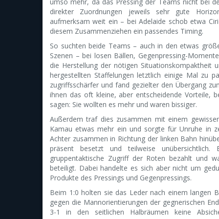
umso mehr, da das Pressing der Teams nicht bei den
direkter Zuordnungen jeweils sehr gute Horizon
aufmerksam weit ein – bei Adelaide schob etwa Cir
diesem Zusammenziehen ein passendes Timing.
So suchten beide Teams – auch in den etwas größe
Szenen – bei losen Bällen, Gegenpressing-Momenten
die Herstellung der nötigen Situationskompaktheit
hergestellten Staffelungen letztlich einige Mal zu p
zugriffsschärfer und fand gezielter den Übergang 
ihnen das oft kleine, aber entscheidende Vorteile
sagen: Sie wollten es mehr und waren bissiger.
Außerdem traf dies zusammen mit einem gewissen 
Kamau etwas mehr ein und sorgte für Unruhe in ze
Achter zusammen in Richtung der linken Bahn hinübe
präsent besetzt und teilweise unübersichtlich.
gruppentaktische Zugriff der Roten bezahlt und w
beteiligt. Dabei handelte es sich aber nicht um ge
Produkte des Pressings und Gegenpressings.
Beim 1:0 holten sie das Leder nach einem langen Ba
gegen die Mannorientierungen der gegnerischen Endve
3-1 in den seitlichen Halbräumen keine Absi