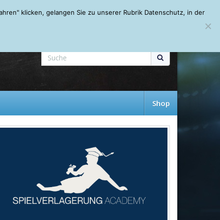
Mein Account
About
Autoren
Leseempfehlungen
FAQ
ren" klicken, gelangen Sie zu unserer Rubrik Datenschutz, in der
Shop