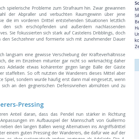
S
auch spielerische Probleme zum Strafraum hin. Zwar gewannen
Mi
ahl der Abpraller und verbuchten Raumgewinn über jene
Si
e die im vorderen Drittel entstehenden Situationen letztlich
Be
n den sich erschöpfenden und außerdem nachlassenden
Ha
ves. Sie fokussierten sich stark auf Castelens Dribblings, doch
Un
l in den Sechzehner und formierte sich mit zunehmender Dauer
ko
Ze
ch langsam eine gewisse Verschiebung der Kräfteverhältnisse
ich, die im Einzelnen mitunter gar nicht so wirkmächtig daher
ass Adelaide etwas kohärenter gegen lange Bälle der Gäste
r staffelten. So oft nutzten die Wanderers dieses Mittel aber
e Spiel, sondern wurde häufig erst dann mal eingesetzt, wenn
u sich an den gegnerischen Defensivreihen abmühten und zu
rers-Pressing
eren Anteil daran, dass das Pendel nun stärker in Richtung
ne Anpassungen im Aufbauspiel der Mannschaft von Guillermo
eben den langen Bällen wenig Alternativen ins Angriffsdrittel
nter einem guten Pressing der Wanderers, die dafür wie auf der
en, es aber systematisch anders angingen als Adelaide. Die 4-