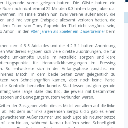
r Ligarunde vorne gelegen hatten. Die Gäste hatten ein
e Roar nach nicht einmal 25 Minuten 0:3 hinten lagen, aber u.a.
ewannen. Im Finale trafen nun zwei Vereine aufeinander, die
en und ihre vorigen Endspiele allesamt verloren hatten, die
e dem Team von Tony Popovic der Titel nicht vergönnt sein,
mo Amor – in den
90er-Jahren als Spieler ein Dauerbrenner
beim
chen dem 4-3-3 Adelaides und der 4-2-3-1-haften Anordnung
den Wanderers ergaben sich viele direkte Zuordnungen, die für
reiche umkämpfte Duelle im Mittelfeld sorgten und klare
entierungspunkte für Herausrückbewegungen im Pressing
n. So entwickelte sich in der Anfangsphase zunächst ein
ahrenes Match, in dem beide Seiten zwar gelegentlich zu
tzen von Schnellangriffen kamen, aber noch keine Partei
liche Kontrolle herstellen konnte. Stattdessen prägten gerade
nfang viele lange Bälle das Bild, die jeweils mit bestimmten
szonen und Bewegungsmustern verbunden waren.
Seiten der Gastgeber zielte dieses Mittel vor allem auf die linke
e ab: Mit dem auf links agierenden Sergio Cidio gab es einen
gewachsenen Außenstürmer und auch Djite als Neuner setzte
 oft dorthin ab, während Kamau ballfern seine Schnelligkeit