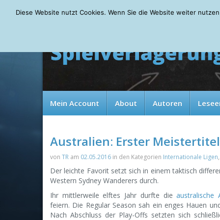
Friday, 07.08.2026
Diese Website nutzt Cookies. Wenn Sie die Website weiter nutzen
Mein Account
About
Autoren
Lesee
Australien: Erster Meistertite
von
TR
am
02.05.2016
in den Kategorien
Internationale Ligen
,
Der leichte Favorit setzt sich in einem taktisch diffe
Western Sydney Wanderers durch.
Ihr mittlerweile elftes Jahr durfte die
australische
feiern. Die Regular Season sah ein enges Hauen un
Nach Abschluss der Play-Offs setzten sich schließl