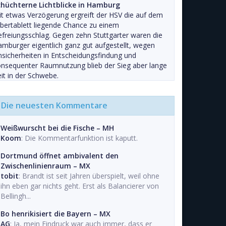
chüchterne Lichtblicke in Hamburg
t etwas Verzögerung ergreift der HSV die auf dem
lbertablett liegende Chance zu einem
freiungsschlag. Gegen zehn Stuttgarter waren die
mburger eigentlich ganz gut aufgestellt, wegen
sicherheiten in Entscheidungsfindung und
nsequenter Raumnutzung blieb der Sieg aber lange
it in der Schwebe.
Die neuesten Kommentare
Weißwurscht bei die Fische – MH
Koom
: Die Kommentarfunktion ist kaputt.
Dortmund öffnet ambivalent den
Zwischenlinienraum – MX
tobit
: Brandt ist seit Jahren überspielt, weil ohne
ihn eben gar nichts geht. Erst als Balancierer von
Bellingh...
Bo henrikisiert die Bayern – MX
AG
: Ja, mein Eindruck war auch immer, dass er