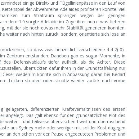
zumindest einige Direkt- und Flügellinienpässe in den Lauf von
ettenspiel der Abwehrreihe Adelaides profitieren konnte. Viel
ynamiken zum Strafraum sprangen wegen der geringen
nach dem 1:0 sorgte Adelaide im Zuge ihrer nun etwas tieferen
ng, mit der sie noch etwas mehr Stabilität generieren konnten.
he weiter nach hinten zurück, sondern orientierte sich lose an
urückziehen, so dass zwischenzeitlich verschiedene 4-4-2(-0)-
n im Zentrum entstanden. Daneben gab es sogar Momente, in
 des Defensivablaufs tiefer aufhielt, als die Achter. Diese
zustellen, überrückten dafür ihren in der Grundstaffelung nur
. Dieser wiederum konnte sich in Anpassung daran bei Bedarf
inere Lücken stopfen oder situativ wieder zurück nach vorne
 gelagerten, differenzierten Kräfteverhältnissen des ersten
er angelegt. Das galt ebenso für den grundsätzlichen Plot des
elaide weiter – und teilweise überraschend weit und überraschend
 Gäste aus Sydney mehr oder weniger mit solider Kost dagegen
en aber an den schon vor der Pause angedeuteten Problemen und