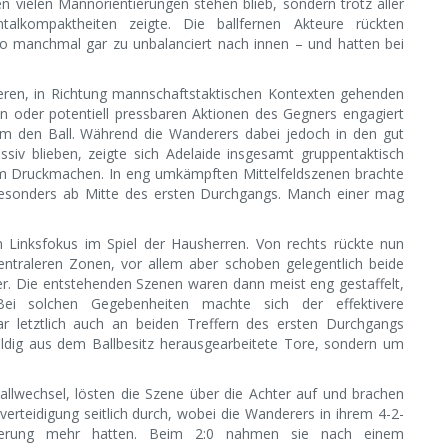
 vielen Mannorientierungen stehen blieb, sondern trotz aller
talkompaktheiten zeigte. Die ballfernen Akteure rückten
io manchmal gar zu unbalanciert nach innen – und hatten bei
ren, in Richtung mannschaftstaktischen Kontexten gehenden
 oder potentiell pressbaren Aktionen des Gegners engagiert
 um den Ball. Während die Wanderers dabei jedoch in den gut
assiv blieben, zeigte sich Adelaide insgesamt gruppentaktisch
zum Druckmachen. In eng umkämpften Mittelfeldszenen brachte
, besonders ab Mitte des ersten Durchgangs. Manch einer mag
Linksfokus im Spiel der Hausherren. Von rechts rückte nun
ntraleren Zonen, vor allem aber schoben gelegentlich beide
r. Die entstehenden Szenen waren dann meist eng gestaffelt,
 Bei solchen Gegebenheiten machte sich der effektivere
ar letztlich auch an beiden Treffern des ersten Durchgangs
duldig aus dem Ballbesitz herausgearbeitete Tore, sondern um
llwechsel, lösten die Szene über die Achter auf und brachen
rteidigung seitlich durch, wobei die Wanderers in ihrem 4-2-
cherung mehr hatten. Beim 2:0 nahmen sie nach einem