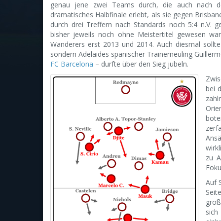
genau jene zwei Teams durch, die auch nach de
dramatisches Halbfinale erlebt, als sie gegen Brisban
durch drei Treffern nach Standards noch 5:4 n.V. g
bisher jeweils noch ohne Meistertitel gewesen war
Wanderers erst 2013 und 2014. Auch diesmal sollt
sondern Adelaides spanischer Trainerneuling Guiller
FC Barcelona
– durfte über den Sieg jubeln.
Zwis
bei 
zahl
Ori
bote
zerf
Ansä
wirk
zu A
Foku
Auf 
Seit
groß
sich