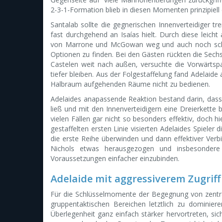
2-3-1-Formation blieb in diesen Momenten prinzipiell 
Santalab sollte die gegnerischen Innenverteidiger tr
fast durchgehend an Isaías hielt. Durch diese leicht
von Marrone und McGowan weg und auch noch schne
Optionen zu finden. Bei den Gästen rückten die Sech
Castelen weit nach außen, versuchte die Vorwärtsp
tiefer bleiben. Aus der Folgestaffelung fand Adelaid
Halbraum aufgehenden Räume nicht zu bedienen.
Adelaides anapassende Reaktion bestand darin, dass 
ließ und mit den Innenverteidigern eine Dreierkette bi
vielen Fällen gar nicht so besonders effektiv, doch h
gestaffelten ersten Linie visierten Adelaides Spiele
die erste Reihe überwinden und dann effektiver Verb
Nichols etwas herausgezogen und insbesondere
Voraussetzungen einfacher einzubinden.
Adelaide mit aggressiverem Zugrif
Für die Schlüsselmomente der Begegnung von zentral
gruppentaktischen Bereichen letztlich zu dominier
Überlegenheit ganz einfach stärker hervortreten, sich