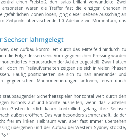
tral einen Freistoß, den Isaías brillant verwandelte. Zwei
h ansonsten waren die Treffer fast die einzigen Chancen in
ie gefährlichen Zonen lösen, ging dieser seltene Ausschlag an
nem Zeitpunkt überraschende 1:0 Adelaide ein Momentum, das
r Sechser lahmgelegt
wer, den Aufbau kontrolliert durch das Mittelfeld hindurch zu
dann die Folge dessen sein. Vom gegnerischen Pressing wurden
norientiertes Herausrücken der Achter zugestellt. Zwar hatten
, doch im Freilaufverhalten zeigten sie sich in vielen Phasen
ssen. Häufig positionierten sie sich zu nah aneinander und
n gegnerischen Mannorientierungen befreien, etwa durch
 staubsaugender Sicherheitsspieler horizontal weit durch den
egen Nichols auf und konnte aushelfen, wenn das Zustellen
den Gästen letztlich kaum kontrolliert gelang, ihre Sechser
 nach außen eröffnen. Das war besonders schmerzhaft, da der
cht frei im linken Halbraum war, aber fast immer übersehen
ssing übergehen und der Aufbau bei Western Sydney stockte,
engte.