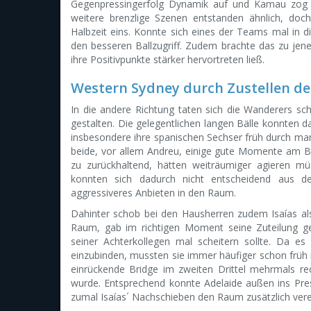
Gegenpressingerfolg Dynamik auf und Kamau zog zen
weitere brenzlige Szenen entstanden ähnlich, doc
Halbzeit eins. Konnte sich eines der Teams mal in d
den besseren Ballzugriff. Zudem brachte das zu je
ihre Positivpunkte stärker hervortreten ließ.
Western Sydney durch Zustellen de
In die andere Richtung taten sich die Wanderers sch
gestalten. Die gelegentlichen langen Bälle konnten 
insbesondere ihre spanischen Sechser früh durch man
beide, vor allem Andreu, einige gute Momente am Ball
zu zurückhaltend, hätten weiträumiger agieren mü
konnten sich dadurch nicht entscheidend aus de
aggressiveres Anbieten in den Raum.
Dahinter schob bei den Hausherren zudem Isaías als
Raum, gab im richtigen Moment seine Zuteilung g
seiner Achterkollegen mal scheitern sollte. Da es 
einzubinden, mussten sie immer häufiger schon früh
einrückende Bridge im zweiten Drittel mehrmals re
wurde. Entsprechend konnte Adelaide außen ins Pre
zumal Isaías´ Nachschieben den Raum zusätzlich ver