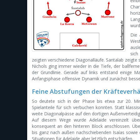
einb
Char
hori
Lang
wurd
Die 
West
ausl
sich
zeigten verschiedene Diagonalläufe. Santalab zeigte 
Nichols ging immer wieder in die Tiefe, der ballferne
der Grundlinie. Gerade auf links entstand einige
Anfangsphase offensive Dynamik und zunächst besse
Feine Abstufungen der Kräfteverhä
So deutete sich in der Phase bis etwa zur 20. Min
Spielanteile für sich verbuchen konnten. Statt klassi
weite Diagonalpässe auf den dortigen Außenverteidiger
Auf diesem Wege wurde Adelaide vereinzelt überl
konsequent an den hinteren Block anschlossen. Üb
bis ganz nach außen nachschiebenden Isaías sowie e
Situationen für Adelaide aber letztlich entschärfen.