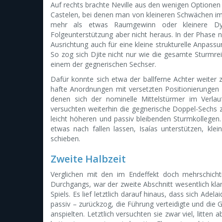
Auf rechts brachte Neville aus den wenigen Optionen 
Castelen, bei denen man von kleineren Schwächen im K
mehr als etwas Raumgewinn oder kleinere D
Folgeunterstützung aber nicht heraus. In der Phase 
Ausrichtung auch für eine kleine strukturelle Anpassu
So zog sich Djite nicht nur wie die gesamte Sturmrei
einem der gegnerischen Sechser.
Dafür konnte sich etwa der ballferne Achter weiter z
hafte Anordnungen mit versetzten Positionierunge
denen sich der nominelle Mittelstürmer im Verlauf
versuchten weiterhin die gegnerische Doppel-Sechs zu
leicht höheren und passiv bleibenden Sturmkollegen
etwas nach fallen lassen, Isaías unterstützen, kle
schieben.
Zweite Halbzeit
Verglichen mit den im Endeffekt doch mehrschichtig
Durchgangs, war der zweite Abschnitt wesentlich klar
Spiels. Es lief letztlich darauf hinaus, dass sich Ad
passiv – zurückzog, die Führung verteidigte und die
anspielten. Letztlich versuchten sie zwar viel, litt