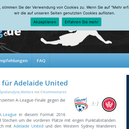
, stimmen Sie der Verwendung von Cookies zu. Wenn Sie auf "Mehr erfah
wir die auf unseren Seiten genutzten Cookies auflisten.
Akzeptieren
Erfahren Sie mehr
mpfehlungen
FAQ
l für Adelaide United
Spielanalyse
,
Weitere
mit
0 Kommentaren
renzierten A-League-Finale gegen die
3:1
 A-League
in diesem Format 2016
d Stechen um die vorderen Plätze mit engen Punktabständen.
ich mit
Adelaide United
und den Western Sydney Wanderers