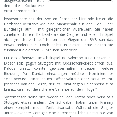
ausgewachsener Bär,
den die Konkurrenz
ernst nehmen sollte.
Insbesondere seit der zweiten Phase der Hinrunde treten die
Herthaner verstärkt wie eine Mannschaft aus den Top 5 der
Bundesliga auf – mit gelegentlichen Ausreißern. Sie haben
zunehmend mehr Ballbesitz als die Gegner und legen ihr Spiel
nicht grundsätzlich auf Konter aus. Gegen den BVB sah das
etwas anders aus. Doch selbst in dieser Partie hielten sie
zumindest die ersten 30 Minuten sehr offen.
Für das offensive Umschaltspiel ist Salomon Kalou essentiell.
Dieser fällt gegen Stuttgart mit Oberschenkelproblemen aus.
Kalous Ersatz könnte gewissermaßen andeuten, welche
Richtung Pál Dárdai einschlagen möchte. Nominiert er
selbstbewusst einen neuen Offensivakteur oder setzt er mit
Johannes van den Bergh, der im Pokal gegen Heidenheim zum
Einsatz kam, auf die sicherere Variante auf dem Flügel?
Systematisch sollte sich weder bei der Hertha noch beim VfB
Stuttgart etwas ändern. Die Schwaben haben unter Kramny
einen komplett neuen Defensivansatz. Während die Gegner
unter Alexander Zorniger eine durchschnittliche Passquote von