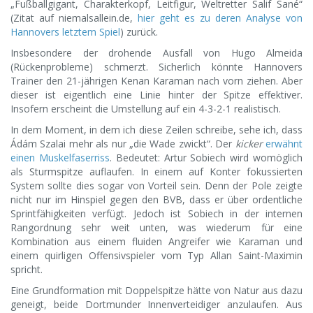
„Fußballgigant, Charakterkopf, Leitfigur, Weltretter Salif Sané“
(Zitat auf niemalsallein.de,
hier geht es zu deren Analyse von
Hannovers letztem Spiel
) zurück.
Insbesondere der drohende Ausfall von Hugo Almeida
(Rückenprobleme) schmerzt. Sicherlich könnte Hannovers
Trainer den 21-jährigen Kenan Karaman nach vorn ziehen. Aber
dieser ist eigentlich eine Linie hinter der Spitze effektiver.
Insofern erscheint die Umstellung auf ein 4-3-2-1 realistisch.
In dem Moment, in dem ich diese Zeilen schreibe, sehe ich, dass
Ádám Szalai mehr als nur „die Wade zwickt“. Der
kicker
erwähnt
einen Muskelfaserriss
. Bedeutet: Artur Sobiech wird womöglich
als Sturmspitze auflaufen. In einem auf Konter fokussierten
System sollte dies sogar von Vorteil sein. Denn der Pole zeigte
nicht nur im Hinspiel gegen den BVB, dass er über ordentliche
Sprintfähigkeiten verfügt. Jedoch ist Sobiech in der internen
Rangordnung sehr weit unten, was wiederum für eine
Kombination aus einem fluiden Angreifer wie Karaman und
einem quirligen Offensivspieler vom Typ Allan Saint-Maximin
spricht.
Eine Grundformation mit Doppelspitze hätte von Natur aus dazu
geneigt, beide Dortmunder Innenverteidiger anzulaufen. Aus