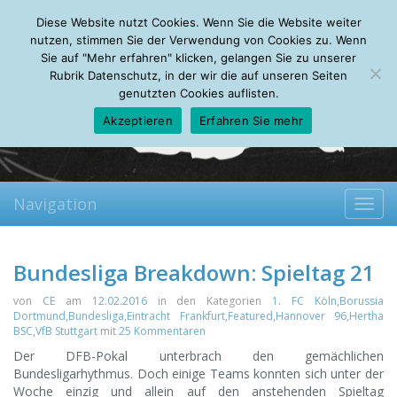
Sunday, 09.08.2026
Diese Website nutzt Cookies. Wenn Sie die Website weiter
Mein Account
About
Autoren
Leseempfehlungen
FAQ
nutzen, stimmen Sie der Verwendung von Cookies zu. Wenn
Sie auf "Mehr erfahren" klicken, gelangen Sie zu unserer
Rubrik Datenschutz, in der wir die auf unseren Seiten
genutzten Cookies auflisten.
Akzeptieren
Erfahren Sie mehr
Navigation
Toggl
navig
Bundesliga Breakdown: Spieltag 21
von
CE
am
12.02.2016
in den Kategorien
1. FC Köln
,
Borussia
Dortmund
,
Bundesliga
,
Eintracht Frankfurt
,
Featured
,
Hannover 96
,
Hertha
BSC
,
VfB Stuttgart
mit
25 Kommentaren
Der DFB-Pokal unterbrach den gemächlichen
Bundesligarhythmus. Doch einige Teams konnten sich unter der
Woche einzig und allein auf den anstehenden Spieltag