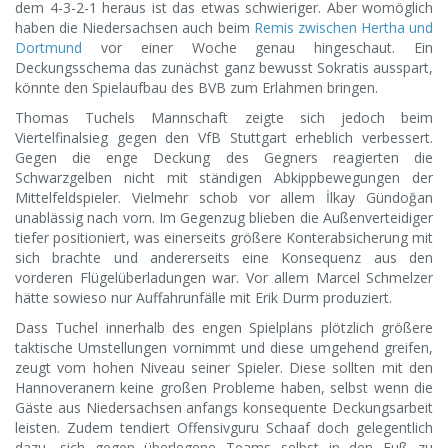
dem 4-3-2-1 heraus ist das etwas schwieriger. Aber womöglich
haben die Niedersachsen auch beim
Remis zwischen Hertha und
Dortmund
vor einer Woche genau hingeschaut. Ein
Deckungsschema das zunächst ganz bewusst Sokratis ausspart,
könnte den Spielaufbau des BVB zum Erlahmen bringen.
Thomas Tuchels Mannschaft zeigte sich jedoch beim
Viertelfinalsieg gegen den VfB Stuttgart erheblich verbessert.
Gegen die enge Deckung des Gegners reagierten die
Schwarzgelben nicht mit ständigen Abkippbewegungen der
Mittelfeldspieler. Vielmehr schob vor allem İlkay Gündoğan
unablässig nach vorn. Im Gegenzug blieben die Außenverteidiger
tiefer positioniert, was einerseits größere Konterabsicherung mit
sich brachte und andererseits eine Konsequenz aus den
vorderen Flügelüberladungen war. Vor allem Marcel Schmelzer
hätte sowieso nur Auffahrunfälle mit Erik Durm produziert.
Dass Tuchel innerhalb des engen Spielplans plötzlich größere
taktische Umstellungen vornimmt und diese umgehend greifen,
zeugt vom hohen Niveau seiner Spieler. Diese sollten mit den
Hannoveranern keine großen Probleme haben, selbst wenn die
Gäste aus Niedersachsen anfangs konsequente Deckungsarbeit
leisten. Zudem tendiert Offensivguru Schaaf doch gelegentlich
dazu, sich gegen überlegene Teams selbst in den Fuß zu