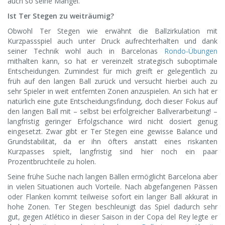
auch so seine Mängel.
Ist Ter Stegen zu weiträumig?
Obwohl Ter Stegen wie erwähnt die Ballzirkulation mit
Kurzpassspiel auch unter Druck aufrechterhalten und dank
seiner Technik wohl auch in Barcelonas
Rondo-Übungen
mithalten kann, so hat er vereinzelt strategisch suboptimale
Entscheidungen. Zumindest für mich greift er gelegentlich zu
früh auf den langen Ball zurück und versucht hierbei auch zu
sehr Spieler in weit entfernten Zonen anzuspielen. An sich hat er
natürlich eine gute Entscheidungsfindung, doch dieser Fokus auf
den langen Ball mit – selbst bei erfolgreicher Ballverarbeitung! –
langfristig geringer Erfolgschance wird nicht dosiert genug
eingesetzt. Zwar gibt er Ter Stegen eine gewisse Balance und
Grundstabilität, da er ihn öfters anstatt eines riskanten
Kurzpasses spielt, langfristig sind hier noch ein paar
Prozentbruchteile zu holen.
Seine frühe Suche nach langen Bällen ermöglicht Barcelona aber
in vielen Situationen auch Vorteile. Nach abgefangenen Pässen
oder Flanken kommt teilweise sofort ein langer Ball akkurat in
hohe Zonen. Ter Stegen beschleunigt das Spiel dadurch sehr
gut, gegen Atlético in dieser Saison in der Copa del Rey legte er