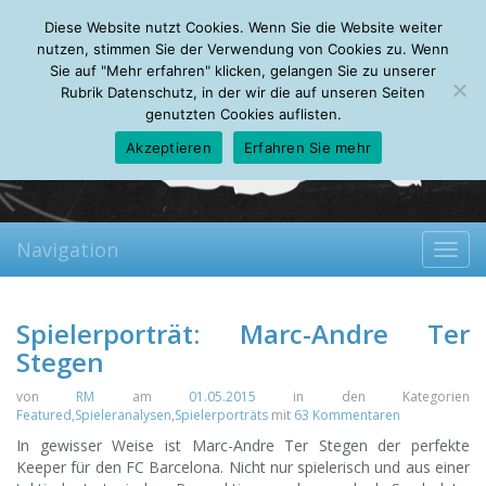
Friday, 07.08.2026
Diese Website nutzt Cookies. Wenn Sie die Website weiter
Mein Account
About
Autoren
Leseempfehlungen
FAQ
nutzen, stimmen Sie der Verwendung von Cookies zu. Wenn
Sie auf "Mehr erfahren" klicken, gelangen Sie zu unserer
Rubrik Datenschutz, in der wir die auf unseren Seiten
genutzten Cookies auflisten.
Akzeptieren
Erfahren Sie mehr
Navigation
Toggl
navig
Spielerporträt: Marc-Andre Ter
Stegen
von
RM
am
01.05.2015
in den Kategorien
Featured
,
Spieleranalysen
,
Spielerporträts
mit
63 Kommentaren
In gewisser Weise ist Marc-Andre Ter Stegen der perfekte
Keeper für den FC Barcelona. Nicht nur spielerisch und aus einer