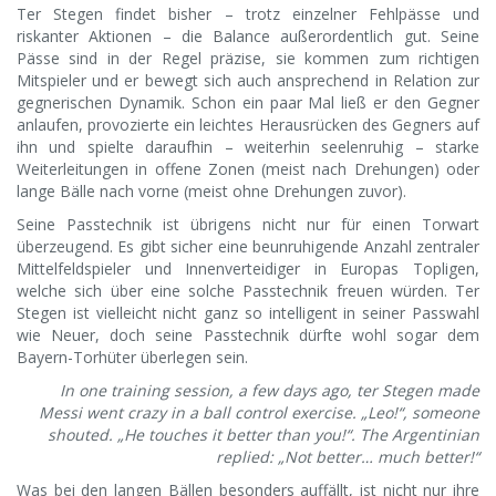
Ter Stegen findet bisher – trotz einzelner Fehlpässe und
riskanter Aktionen – die Balance außerordentlich gut. Seine
Pässe sind in der Regel präzise, sie kommen zum richtigen
Mitspieler und er bewegt sich auch ansprechend in Relation zur
gegnerischen Dynamik. Schon ein paar Mal ließ er den Gegner
anlaufen, provozierte ein leichtes Herausrücken des Gegners auf
ihn und spielte daraufhin – weiterhin seelenruhig – starke
Weiterleitungen in offene Zonen (meist nach Drehungen) oder
lange Bälle nach vorne (meist ohne Drehungen zuvor).
Seine Passtechnik ist übrigens nicht nur für einen Torwart
überzeugend. Es gibt sicher eine beunruhigende Anzahl zentraler
Mittelfeldspieler und Innenverteidiger in Europas Topligen,
welche sich über eine solche Passtechnik freuen würden. Ter
Stegen ist vielleicht nicht ganz so intelligent in seiner Passwahl
wie Neuer, doch seine Passtechnik dürfte wohl sogar dem
Bayern-Torhüter überlegen sein.
In one training session, a few days ago, ter Stegen made
Messi went crazy in a ball control exercise. „Leo!“, someone
shouted. „He touches it better than you!“. The Argentinian
replied: „Not better… much better!“
Was bei den langen Bällen besonders auffällt, ist nicht nur ihre