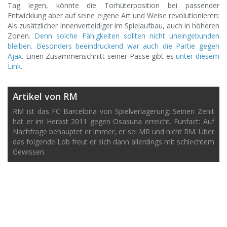
Tag legen, könnte die Torhüterposition bei passender
Entwicklung aber auf seine eigene Art und Weise revolutionieren:
Als zusätzlicher Innenverteidiger im Spielaufbau, auch in höheren
Zonen.
Denn solche Fähigkeiten sollten nicht uneingebunden
bleiben
.
Besonders beeindruckend war auch die Partie gegen
Ajax
. Einen Zusammenschnitt seiner Pässe gibt es
unter diesem
Link
.
Artikel von RM
RM ist das FC Barcelona von Spielverlagerung: Seinen Zenit
hat er im Herbst 2011 gegen Osasuna erreicht. Funfact: Auf
Nachfrage behauptet er immer, er sei MR und nicht RM. Über
das folgende Lob freut er sich dann allerdings mit schlechtem
Gewissen.