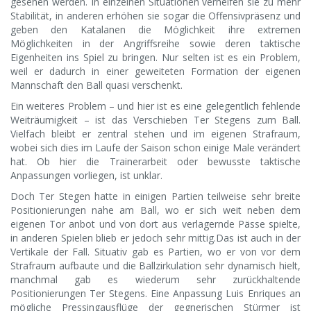
gesehen werden. In einzelnen Situationen verhelfen sie zu mehr
Stabilität, in anderen erhöhen sie sogar die Offensivpräsenz und
geben den Katalanen die Möglichkeit ihre extremen
Möglichkeiten in der Angriffsreihe sowie deren taktische
Eigenheiten ins Spiel zu bringen. Nur selten ist es ein Problem,
weil er dadurch in einer geweiteten Formation der eigenen
Mannschaft den Ball quasi verschenkt.
Ein weiteres Problem – und hier ist es eine gelegentlich fehlende
Weiträumigkeit – ist das Verschieben Ter Stegens zum Ball.
Vielfach bleibt er zentral stehen und im eigenen Strafraum,
wobei sich dies im Laufe der Saison schon einige Male verändert
hat. Ob hier die Trainerarbeit oder bewusste taktische
Anpassungen vorliegen, ist unklar.
Doch Ter Stegen hatte in einigen Partien teilweise sehr breite
Positionierungen nahe am Ball, wo er sich weit neben dem
eigenen Tor anbot und von dort aus verlagernde Pässe spielte,
in anderen Spielen blieb er jedoch sehr mittig.Das ist auch in der
Vertikale der Fall. Situativ gab es Partien, wo er von vor dem
Strafraum aufbaute und die Ballzirkulation sehr dynamisch hielt,
manchmal gab es wiederum sehr zurückhaltende
Positionierungen Ter Stegens. Eine Anpassung Luis Enriques an
mögliche Pressingausflüge der gegnerischen Stürmer ist