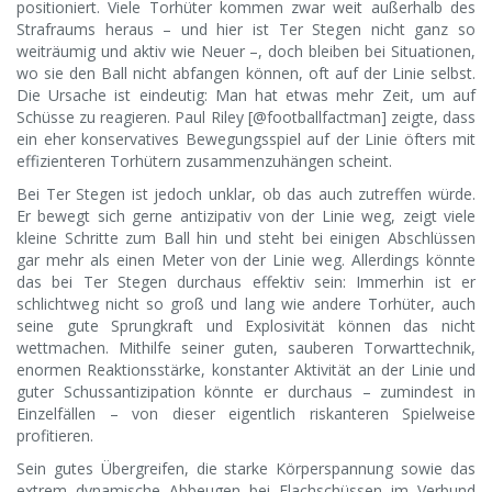
positioniert. Viele Torhüter kommen zwar weit außerhalb des
Strafraums heraus – und hier ist Ter Stegen nicht ganz so
weiträumig und aktiv wie Neuer –, doch bleiben bei Situationen,
wo sie den Ball nicht abfangen können, oft auf der Linie selbst.
Die Ursache ist eindeutig: Man hat etwas mehr Zeit, um auf
Schüsse zu reagieren. Paul Riley [@footballfactman] zeigte, dass
ein eher konservatives Bewegungsspiel auf der Linie öfters mit
effizienteren Torhütern zusammenzuhängen scheint.
Bei Ter Stegen ist jedoch unklar, ob das auch zutreffen würde.
Er bewegt sich gerne antizipativ von der Linie weg, zeigt viele
kleine Schritte zum Ball hin und steht bei einigen Abschlüssen
gar mehr als einen Meter von der Linie weg. Allerdings könnte
das bei Ter Stegen durchaus effektiv sein: Immerhin ist er
schlichtweg nicht so groß und lang wie andere Torhüter, auch
seine gute Sprungkraft und Explosivität können das nicht
wettmachen. Mithilfe seiner guten, sauberen Torwarttechnik,
enormen Reaktionsstärke, konstanter Aktivität an der Linie und
guter Schussantizipation könnte er durchaus – zumindest in
Einzelfällen – von dieser eigentlich riskanteren Spielweise
profitieren.
Sein gutes Übergreifen, die starke Körperspannung sowie das
extrem dynamische Abbeugen bei Flachschüssen im Verbund