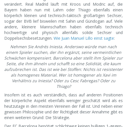
verändert. Real Madrid läuft mit Kroos und Modric auf, die
Bayern haben nun mit Lahm oder Thiago ebenfalls einen
körperlich kleinen und technisch-taktisch großartigen Sechser,
sogar der BVB lief bisweilen mit Sahin und Gündogan auf. Viele
andere, kleinere Mannschaften haben ebenfalls technisch
hochwertige und physisch allenfalls solide Sechser und
Doppelsechsbesetzungen.
Wie Juan Manuel Lillo einst sagte
:
Nehmen Sie Andrés Iniesta. Anderswo würde man nach
einem Spieler suchen, der ihn ergänzt, seine vermeintlichen
Schwächen kompensiert. Barcelona aber stellt ihm Spieler zur
Seite, die ihm ähneln und schafft so eine Solidität, die kaum
aufzubrechen ist. Das ist wie bei Stoffen: Nichts ist resistenter
als homogenes Material. Wer ist homogener als Xavi im
Verhältnis zu Iniesta? Oder zu Cesc Fabregas? Oder zu
Thiago?
Insofern ist es auch verständlich, dass auf anderen Positionen
der körperliche Aspekt ebenfalls weniger geschätzt wird als es
heutzutage in den meisten Vereinen der Fall ist. Und neben einer
gewissen Philosophie und der Richtigkeit dieser Annahme gibt es
einen weiteren Grund: Die Strategie.
Der FC Barcelona benötigt schlichtweg keinen bulligen 1-gegen-