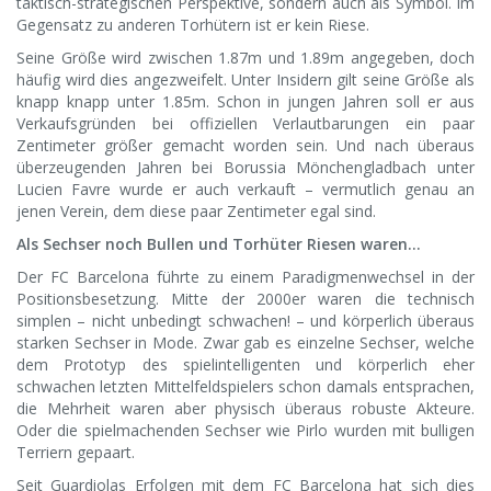
taktisch-strategischen Perspektive, sondern auch als Symbol. Im
Gegensatz zu anderen Torhütern ist er kein Riese.
Seine Größe wird zwischen 1.87m und 1.89m angegeben, doch
häufig wird dies angezweifelt. Unter Insidern gilt seine Größe als
knapp knapp unter 1.85m. Schon in jungen Jahren soll er aus
Verkaufsgründen bei offiziellen Verlautbarungen ein paar
Zentimeter größer gemacht worden sein. Und nach überaus
überzeugenden Jahren bei Borussia Mönchengladbach unter
Lucien Favre wurde er auch verkauft – vermutlich genau an
jenen Verein, dem diese paar Zentimeter egal sind.
Als Sechser noch Bullen und Torhüter Riesen waren…
Der FC Barcelona führte zu einem Paradigmenwechsel in der
Positionsbesetzung. Mitte der 2000er waren die technisch
simplen – nicht unbedingt schwachen! – und körperlich überaus
starken Sechser in Mode. Zwar gab es einzelne Sechser, welche
dem Prototyp des spielintelligenten und körperlich eher
schwachen letzten Mittelfeldspielers schon damals entsprachen,
die Mehrheit waren aber physisch überaus robuste Akteure.
Oder die spielmachenden Sechser wie Pirlo wurden mit bulligen
Terriern gepaart.
Seit Guardiolas Erfolgen mit dem FC Barcelona hat sich dies