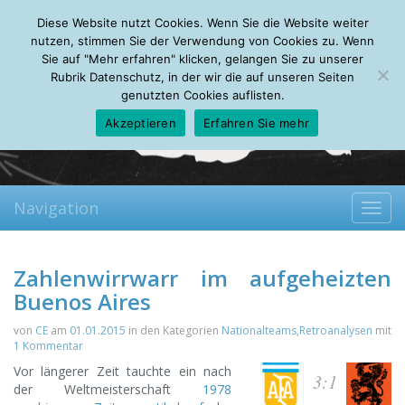
Friday, 07.08.2026
Diese Website nutzt Cookies. Wenn Sie die Website weiter
Mein Account
About
Autoren
Leseempfehlungen
FAQ
nutzen, stimmen Sie der Verwendung von Cookies zu. Wenn
Sie auf "Mehr erfahren" klicken, gelangen Sie zu unserer
Rubrik Datenschutz, in der wir die auf unseren Seiten
genutzten Cookies auflisten.
Akzeptieren
Erfahren Sie mehr
Navigation
Toggl
navig
Zahlenwirrwarr im aufgeheizten
Buenos Aires
von
CE
am
01.01.2015
in den Kategorien
Nationalteams
,
Retroanalysen
mit
1 Kommentar
Vor längerer Zeit tauchte ein nach
3:1
der Weltmeisterschaft
1978