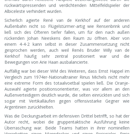
rückwärtspressenden und verdichtenden Mittelfeldspieler der
Albiceleste verhindert wurden.
Sicherlich agierte René van de Kerkhof auf der anderen
Außenbahn nicht so Flügelstürmer-artig wie Rensenbrink und
ließ sich des Öfteren tiefer fallen, um für den nach außen
rückenden Johan Neeskens den Raum zu öffnen. Aber von
einem 4-4-2 kann selbst in dieser Zusammensetzung nicht
gesprochen werden, auch weil Renés Bruder Willy van de
Kerkhof häufig sehr zentral positioniert war und die
Bewegungen von Arie Haan ausbalancierte.
Auffällig war bei dieser WM des Weiteren, dass Ernst Happel im
Vergleich zum 1974er-Nationaltrainer Rinus Michels nicht mehr
eine extreme Form des totaalvoetbal spielen ließ. Die Oranje-
Auswahl agierte positionsorientierter, was vor allem an den
Außenverteidigern deutlich wurde, die selten einrückten und sich
sogar mit Vertikalläufen gegen offensivstarke Gegner wie
Argentinien zurückhielten.
Was die Deckungsarbeit im defensiven Drittel betrifft, so hat der
Autor recht, wobei die gruppentaktische Ausführung keine
Überraschung war. Beide Teams hatten in ihrer nominellen
Viererketten einen Manndecker und einen Freispieler. Ernie