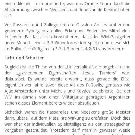
einem kleinen Loch profitierte, was das Oranje-Team durch die
Abstimmung zwischen Neeskens und René van de Kerkhof offen
ließ.
Vor Passarella und Gallego driftete Osvaldo Ardiles umher und
generierte Synergien an allen Ecken und Enden des Mittelfelds.
In jedem Fall lässt sich konstatieren, dass der WM-Gastgeber
unter Menotti eine 4-3-3-Grundformation spielte und diese sich
im Ballbesitz häufig in ein 3-3-1-3 oder 1-4-2-3 transformierte.
Licht und Schatten
Sogleich ist die These von der „Universalität“, die angeblich eine
der „gravierenden Eigenschaften dieses Turniers“ war,
diskutabel. Es wurde bereits erwähnt, dass gerade die Elftal
eigentlich vier Jahre zuvor diese Art des Fußballs, genauso wie
Ajax Amsterdam unter Michels und Kovács, zelebrierte. Bei der
WM im damals von einer Militärjunta geprägten Argentinien
schien dieses Element bereits wieder abzuflauen.
Sicherlich waren die Passarellas und Neeskens große Meister
darin, überall auf dem Platz ihre Wirkung zu entfalten. Doch dies
war eher der individuellen Spielintelligenz als den strategischen
Vorgaben geschuldet. Trotzdem darf man in gewisser Weise