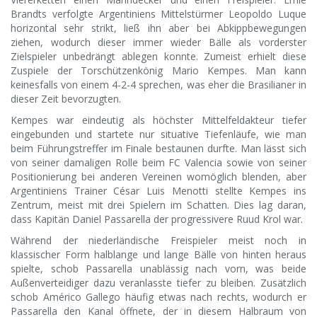
Brandts verfolgte Argentiniens Mittelstürmer Leopoldo Luque
horizontal sehr strikt, ließ ihn aber bei Abkippbewegungen
ziehen, wodurch dieser immer wieder Bälle als vorderster
Zielspieler unbedrängt ablegen konnte. Zumeist erhielt diese
Zuspiele der Torschützenkönig Mario Kempes. Man kann
keinesfalls von einem 4-2-4 sprechen, was eher die Brasilianer in
dieser Zeit bevorzugten.
Kempes war eindeutig als höchster Mittelfeldakteur tiefer
eingebunden und startete nur situative Tiefenläufe, wie man
beim Führungstreffer im Finale bestaunen durfte. Man lässt sich
von seiner damaligen Rolle beim FC Valencia sowie von seiner
Positionierung bei anderen Vereinen womöglich blenden, aber
Argentiniens Trainer César Luis Menotti stellte Kempes ins
Zentrum, meist mit drei Spielern im Schatten. Dies lag daran,
dass Kapitän Daniel Passarella der progressivere Ruud Krol war.
Während der niederländische Freispieler meist noch in
klassischer Form halblange und lange Bälle von hinten heraus
spielte, schob Passarella unablässig nach vorn, was beide
Außenverteidiger dazu veranlasste tiefer zu bleiben. Zusätzlich
schob Américo Gallego häufig etwas nach rechts, wodurch er
Passarella den Kanal öffnete, der in diesem Halbraum von