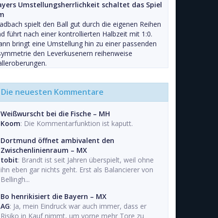
ayers Umstellungsherrlichkeit schaltet das Spiel
m
adbach spielt den Ball gut durch die eigenen Reihen
d führt nach einer kontrollierten Halbzeit mit 1:0.
nn bringt eine Umstellung hin zu einer passenden
symmetrie den Leverkusenern reihenweise
lleroberungen.
Die neuesten Kommentare
Weißwurscht bei die Fische – MH
Koom
: Die Kommentarfunktion ist kaputt.
Dortmund öffnet ambivalent den
Zwischenlinienraum – MX
tobit
: Brandt ist seit Jahren überspielt, weil ohne
ihn eben gar nichts geht. Erst als Balancierer von
Bellingh...
Bo henrikisiert die Bayern – MX
AG
: Ja, mein Eindruck war auch immer, dass er
Risiko in Kauf nimmt, um vorne mehr Tore zu