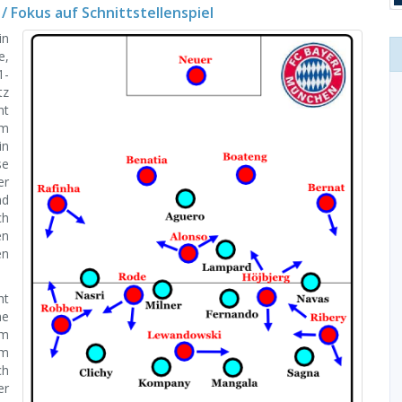
 Fokus auf Schnittstellenspiel
in
e,
1-
tz
nt
im
in
se
er
nd
ch
en
en
ht
he
im
im
ch
er