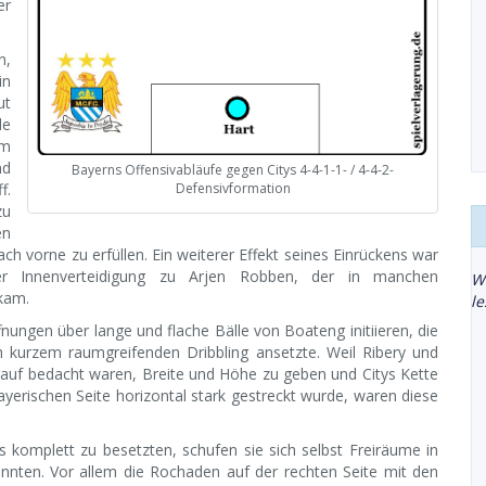
er
n,
in
ut
de
im
nd
Bayerns Offensivabläufe gegen Citys 4-4-1-1- / 4-4-2-
Defensivformation
f.
zu
en
 vorne zu erfüllen. Ein weiterer Effekt seines Einrückens war
 Innenverteidigung zu Arjen Robben, der in manchen
W
 kam.
l
ungen über lange und flache Bälle von Boateng initiieren, die
h kurzem raumgreifenden Dribbling ansetzte. Weil Ribery und
auf bedacht waren, Breite und Höhe zu geben und Citys Kette
erischen Seite horizontal stark gestreckt wurde, waren diese
s komplett zu besetzten, schufen sie sich selbst Freiräume in
onnten. Vor allem die Rochaden auf der rechten Seite mit den