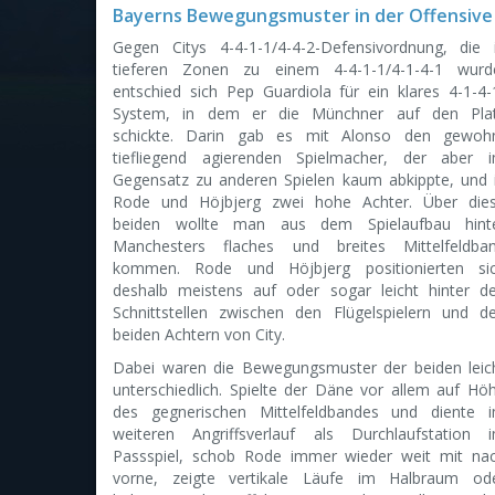
Bayerns Bewegungsmuster in der Offensive /
Gegen Citys 4-4-1-1/4-4-2-Defensivordnung, die 
tieferen Zonen zu einem 4-4-1-1/4-1-4-1 wurd
entschied sich Pep Guardiola für ein klares 4-1-4-
System, in dem er die Münchner auf den Pla
schickte. Darin gab es mit Alonso den gewoh
tiefliegend agierenden Spielmacher, der aber 
Gegensatz zu anderen Spielen kaum abkippte, und 
Rode und Höjbjerg zwei hohe Achter. Über die
beiden wollte man aus dem Spielaufbau hint
Manchesters flaches und breites Mittelfeldba
kommen. Rode und Höjbjerg positionierten si
deshalb meistens auf oder sogar leicht hinter d
Schnittstellen zwischen den Flügelspielern und d
beiden Achtern von City.
Dabei waren die Bewegungsmuster der beiden leic
unterschiedlich. Spielte der Däne vor allem auf Hö
des gegnerischen Mittelfeldbandes und diente 
weiteren Angriffsverlauf als Durchlaufstation 
Passspiel, schob Rode immer wieder weit mit na
vorne, zeigte vertikale Läufe im Halbraum od