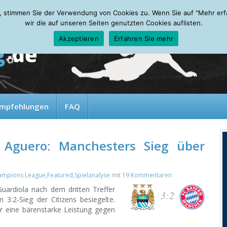
, stimmen Sie der Verwendung von Cookies zu. Wenn Sie auf "Mehr erfah
wir die auf unseren Seiten genutzten Cookies auflisten.
Akzeptieren
Erfahren Sie mehr
mpfehlungen
FAQ
 Aguero: Manchesters Sieg über
ampions League
,
Featured
,
Spielanalyse
mit
19 Kommentaren
Guardiola nach dem dritten Treffer
3:2
3:2-Sieg der Citizens besiegelte.
r eine bärenstarke Leistung gegen