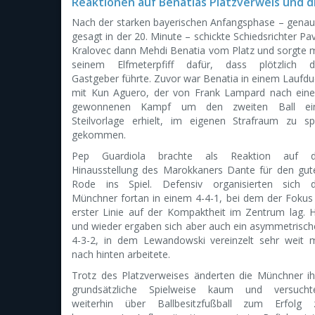
Reaktionen auf Benatias Platzverweis und 
Nach der starken bayerischen Anfangsphase – genau
gesagt in der 20. Minute – schickte Schiedsrichter Pa
Kralovec dann Mehdi Benatia vom Platz und sorgte m
seinem Elfmeterpfiff dafür, dass plötzlich d
Gastgeber führte. Zuvor war Benatia in einem Laufdue
mit Kun Aguero, der von Frank Lampard nach ein
gewonnenen Kampf um den zweiten Ball ei
Steilvorlage erhielt, im eigenen Strafraum zu sp
gekommen.
Pep Guardiola brachte als Reaktion auf d
Hinausstellung des Marokkaners Dante für den gut
Rode ins Spiel. Defensiv organisierten sich d
Münchner fortan in einem 4-4-1, bei dem der Fokus 
erster Linie auf der Kompaktheit im Zentrum lag. H
und wieder ergaben sich aber auch ein asymmetrisch
4-3-2, in dem Lewandowski vereinzelt sehr weit m
nach hinten arbeitete.
Trotz des Platzverweises änderten die Münchner ih
grundsätzliche Spielweise kaum und versucht
weiterhin über Ballbesitzfußball zum Erfolg 