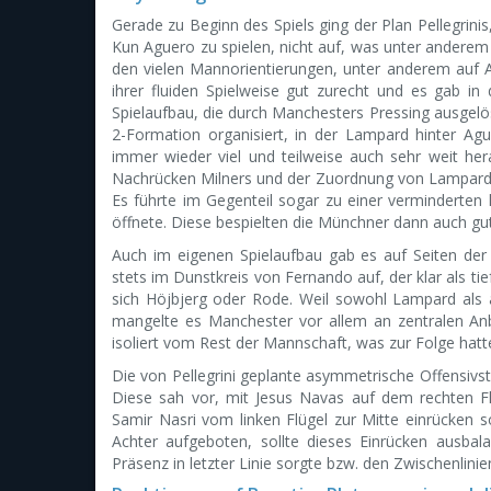
Gerade zu Beginn des Spiels ging der Plan Pellegrin
Kun Aguero zu spielen, nicht auf, was unter anderem 
den vielen Mannorientierungen, unter anderem auf 
ihrer fluiden Spielweise gut zurecht und es gab in
Spielaufbau, die durch Manchesters Pressing ausgelös
2-Formation organisiert, in der Lampard hinter Agu
immer wieder viel und teilweise auch sehr weit he
Nachrücken Milners und der Zuordnung von Lampard 
Es führte im Gegenteil sogar zu einer verminderten
öffnete. Diese bespielten die Münchner dann auch gut
Auch im eigenen Spielaufbau gab es auf Seiten der
stets im Dunstkreis von Fernando auf, der klar als 
sich Höjbjerg oder Rode. Weil sowohl Lampard als 
mangelte es Manchester vor allem an zentralen An
isoliert vom Rest der Mannschaft, was zur Folge hatte
Die von Pellegrini geplante asymmetrische Offensi
Diese sah vor, mit Jesus Navas auf dem rechten Fl
Samir Nasri vom linken Flügel zur Mitte einrücken s
Achter aufgeboten, sollte dieses Einrücken ausba
Präsenz in letzter Linie sorgte bzw. den Zwischenlini