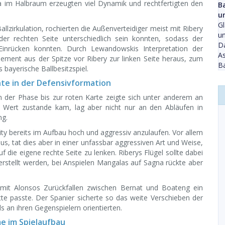
a im Halbraum erzeugten viel Dynamik und rechtfertigten den
B
u
Gl
allzirkulation, rochierten die Außenverteidiger meist mit Ribery
un
 rechten Seite unterschiedlich sein konnten, sodass der
Da
inrücken konnten. Durch Lewandowskis Interpretation der
A
ement aus der Spitze vor Ribery zur linken Seite heraus, zum
Ba
bayerische Ballbesitzspiel.
nte in der Defensivformation
n der Phase bis zur roten Karte zeigte sich unter anderem an
 Wert zustande kam, lag aber nicht nur an den Abläufen in
ng.
ty bereits im Aufbau hoch und aggressiv anzulaufen. Vor allem
, tat dies aber in einer unfassbar aggressiven Art und Weise,
die eigene rechte Seite zu lenken. Riberys Flügel sollte dabei
stellt werden, bei Anspielen Mangalas auf Sagna rückte aber
it Alonsos Zurückfallen zwischen Bernat und Boateng ein
tte passte. Der Spanier sicherte so das weite Verschieben der
s an ihren Gegenspielern orientierten.
e im Spielaufbau