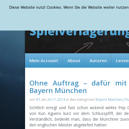
Wednesday, 05.08.2026
Diese Website nutzt Cookies. Wenn Sie die Website weiter nutzen
Mein Account
About
Autoren
Lesee
Ohne Auftrag – dafür mit
Bayern München
von
RT
am
26.11.2014
in den Kategorien
Bayern München
,
Ch
Sichtlich erregt und fast schon wütend wirkte Pep 
von Kun Aguero kurz vor dem Schlusspfiff, der den 
Verständlich, bedenkt man, dass die Münchner zuvo
den englischen Meister abgeliefert hatten.