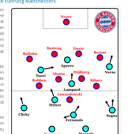
die Führung Manchesters
er
vel
it
er
ll
em
ne
ät
ie
en
ie
in
in
es
it
re
en
zu