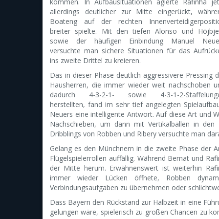
kommen. In Aufbausituationen agierte Rafinha jet
allerdings deutlicher zur Mitte eingerückt, währe
Boateng auf der rechten Innenverteidigerpositi
breiter spielte. Mit den tiefen Alonso und Höjbje
sowie der häufigen Einbindung Manuel Neue
versuchte man sichere Situationen für das Aufrück
ins zweite Drittel zu kreieren.
Das in dieser Phase deutlich aggressivere Pressing d
Hausherren, die immer wieder weit nachschoben u
dadurch 4-3-2-1- sowie 4-3-1-2-Staffelung
herstellten, fand im sehr tief angelegten Spielau
Neuers eine intelligente Antwort. Auf diese Art und 
Nachschieben, um dann mit Vertikalbällen in de
Dribblings von Robben und Ribery versuchte man da
Gelang es den Münchnern in die zweite Phase der Ang
Flügelspielerrollen auffällig. Während Bernat und Raf
der Mitte herum. Erwähnenswert ist weiterhin Rafi
immer wieder Lücken öffnete, Robben dynamis
Verbindungsaufgaben zu übernehmen oder schlichtwe
Dass Bayern den Rückstand zur Halbzeit in eine Führu
gelungen wäre, spielerisch zu großen Chancen zu kom