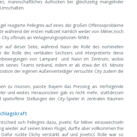
tes, mannschaftliches Aufrücken bei gleichzeitig mangelnder
 Umschalten.
el reagierte Pellegrini auf eines der großen Offensivprobleme
te während der ersten Halbzeit nämlich weder von Milner,noch
 City oftmals an Verlagerungsoptionen fehlte.
er auf dieser Seite, während Nasri die Rolle des nominellen
die Rolle des vertikalen Sechsers und interpretierte diese
genbewegungen von Lampard und Nasri im Zentrum, wobei
rbeit seines Teams einband, indem er ab etwa der 65. Minute
osition der eigenen Außenverteidiger versuchte City zudem die
en zu müssen, passte Bayern das Pressing an. Verfolgende
ler und weites Herausrücken gab es nicht mehr, stattdessen
pieloffene Stellungen der City-Spieler in zentralen Räumen
schlagskraft
schied sich Pellegrini dazu, Jovetic für Milner einzuwechseln
g wieder auf seinen linken Flügel, durfte aber vollkommen frei
Dafür rückte Clichy verstärkt auf und Jovetics Rolle war so