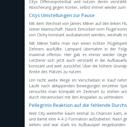
Citys Offensivpotential und nutzen deren verstärk
Absicherung gegen Konter, selbst immer wieder zum
Citys Umstellungen zur Pause
Mit dem Wechsel von James Milner auf den linken Flüg
seiner Mannschaft. Nasris Einrücken vom Flügel konn
von Clichy konstant ausbalanciert werden, weshalb es
Mit Milner hatte man nun einen echten Flügelspiel
Zehners ausfüllte. Lampard übernahm in der Folge 
maximal offensiv. Hier gab es immer wieder Ge
Letzterer sich jetzt auch verstärkt in die Aufbaua
konstant und weit zurückfiel. Über die höhere Grundp
Breite des Platzes zu nutzen.
Um nicht weite Wege im Verschieben in Kauf nehm
Läufe nach abkippenden Bewegungen einzelner Spie
versuchte man kompakt im Zentrum zu stehen und s
durch Heranrücken mit den Anspielen zu verhindern.
Pellegrinis Reaktion auf die fehlende Durch
Weil City weiterhin kaum einmal zu Chancen kam, ent
und damit eine 4-4-2-Formation aufzubieten. Nasri gin
wirken und war stark ins Aufbauspiel eingebunden. 