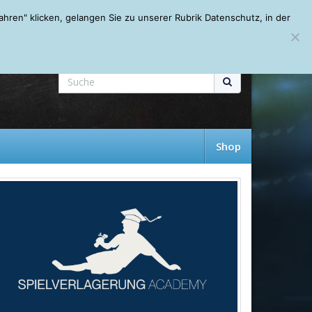
Mein Account
About
Autoren
Leseempfehlungen
FAQ
ren" klicken, gelangen Sie zu unserer Rubrik Datenschutz, in der
Shop