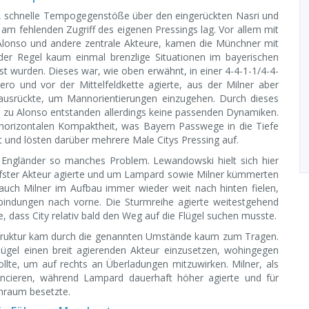
is, schnelle Tempogegenstöße über den eingerückten Nasri und
am fehlenden Zugriff des eigenen Pressings lag. Vor allem mit
Alonso und andere zentrale Akteure, kamen die Münchner mit
 der Regel kaum einmal brenzlige Situationen im bayerischen
t wurden. Dieses war, wie oben erwähnt, in einer 4-4-1-1/4-4-
ero und vor der Mittelfeldkette agierte, aus der Milner aber
rausrückte, um Mannorientierungen einzugehen. Durch dieses
zu Alonso entstanden allerdings keine passenden Dynamiken.
 horizontalen Kompaktheit, was Bayern Passwege in die Tiefe
 und lösten darüber mehrere Male Citys Pressing auf.
 Engländer so manches Problem. Lewandowski hielt sich hier
tiefster Akteur agierte und um Lampard sowie Milner kümmerten
auch Milner im Aufbau immer wieder weit nach hinten fielen,
bindungen nach vorne. Die Sturmreihe agierte weitestgehend
, dass City relativ bald den Weg auf die Flügel suchen musste.
vstruktur kam durch die genannten Umstände kaum zum Tragen.
ügel einen breit agierenden Akteur einzusetzen, wohingegen
ollte, um auf rechts an Überladungen mitzuwirken. Milner, als
lancieren, während Lampard dauerhaft höher agierte und für
enraum besetzte.