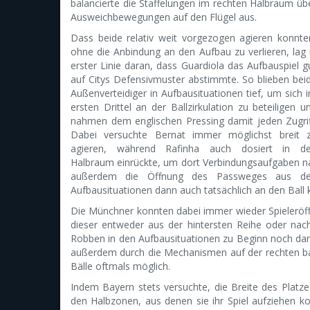
balancierte die Staffelungen im rechten Halbraum üb
Ausweichbewegungen auf den Flügel aus.
Dass beide relativ weit vorgezogen agieren konnte
ohne die Anbindung an den Aufbau zu verlieren, lag 
erster Linie daran, dass Guardiola das Aufbauspiel g
auf Citys Defensivmuster abstimmte. So blieben bei
Außenverteidiger in Aufbausituationen tief, um sich 
ersten Drittel an der Ballzirkulation zu beteiligen u
nahmen dem englischen Pressing damit jeden Zugrif
Dabei versuchte Bernat immer möglichst breit 
agieren, während Rafinha auch dosiert in d
Halbraum einrückte, um dort Verbindungsaufgaben nach
außerdem die Öffnung des Passweges aus der
Aufbausituationen dann auch tatsächlich an den Ball
Die Münchner konnten dabei immer wieder Spieleröffn
dieser entweder aus der hintersten Reihe oder nac
Robben in den Aufbausituationen zu Beginn noch dar
außerdem durch die Mechanismen auf der rechten bay
Bälle oftmals möglich.
Indem Bayern stets versuchte, die Breite des Platze
den Halbzonen, aus denen sie ihr Spiel aufziehen k