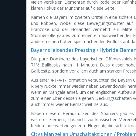
vielen vertikalen Elementen durch Rode oder Rafinh
klaren Fokus der Münchner auf diese Seite.
Kamen die Bayern im zweiten Drittel in eine sichere B
und Robben, wobei diese Bewegungsmuster auf der
Franzose und der Holländer vermehrt zur Mitte E
Stürmerrolle gab es zum einen ein ausweichendes El
anderen einen hohen spielmachenden Einfluss auf das 
Bayerns leitendes Pressing / Hybride Eleme
Die pure Dominanz des bayerischen Offensivspiels i
71% Ballbesitz nach 11 Minuten. Dass dieser hohe
Ballbesitz, sondern vor allem auch am starken Pressi
Aus einer 4-1-4-1-Formation versuchten die Bayern Ci
Ribery rückte immer wieder neben Lewandowski heraus
wenn er Mangala anlief, um den englischen Aufbau auf 
zum einen über dessen eigenen Deckungsschatten ver
auch immer wieder Bernat weit heraus.
Neben diesem Herausrücken des Spaniers gab es m
weiteres Element, das nicht zur klassischen Viererke
beiden Innenverteidiger zum Flügel ab, die sich oftmal
Citys Mangel an Umschaltaktionen / Problem