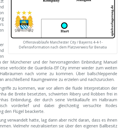
zt
nd
on
rg
rs
en
Offensivabläufe Manchester City / Bayerns 4-4-1-
er
Defensivformation nach dem Platzverweis für Benatia
nd
en
fbau der Münchener und der hervorragenden Einbindung Manuel
Weise verlockte die Guardiola-Elf City immer wieder zum weiten
n Halbräumen nach vorne zu kommen. Über ballschleppende
ran anschließend Raumgewinne zu erzielen und nachzurücken.
riffe zu kommen, war vor allem die fluide Interpretation der
inha die Breite besetzten, schwirrten Ribery und Robben frei in
nhas Einbindung, der durch seine Vertikalläufe im Halbraum
ch vorderlief und dabei gleichzeitig versuchte Rodes
g den Flügel beackerte.
ng verwandelt hatte, lag dann aber nicht daran, dass es ihnen
men. Vielmehr neutralisierten sie über den eigenen Ballbesitz