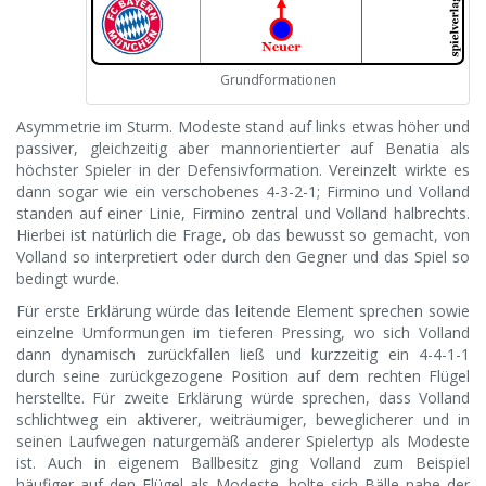
Grundformationen
Asymmetrie im Sturm. Modeste stand auf links etwas höher und
passiver, gleichzeitig aber mannorientierter auf Benatia als
höchster Spieler in der Defensivformation. Vereinzelt wirkte es
dann sogar wie ein verschobenes 4-3-2-1; Firmino und Volland
standen auf einer Linie, Firmino zentral und Volland halbrechts.
Hierbei ist natürlich die Frage, ob das bewusst so gemacht, von
Volland so interpretiert oder durch den Gegner und das Spiel so
bedingt wurde.
Für erste Erklärung würde das leitende Element sprechen sowie
einzelne Umformungen im tieferen Pressing, wo sich Volland
dann dynamisch zurückfallen ließ und kurzzeitig ein 4-4-1-1
durch seine zurückgezogene Position auf dem rechten Flügel
herstellte. Für zweite Erklärung würde sprechen, dass Volland
schlichtweg ein aktiverer, weiträumiger, beweglicherer und in
seinen Laufwegen naturgemäß anderer Spielertyp als Modeste
ist. Auch in eigenem Ballbesitz ging Volland zum Beispiel
häufiger auf den Flügel als Modeste, holte sich Bälle nahe der