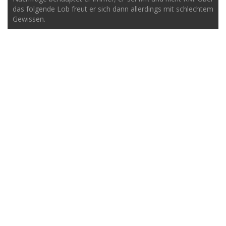
das folgende Lob freut er sich dann allerdings mit schlechtem
Gewissen.