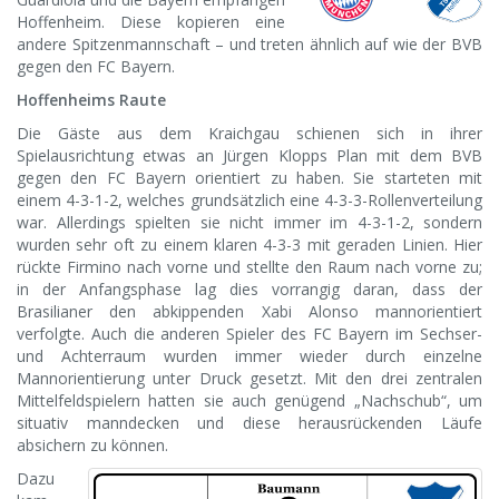
Hoffenheim. Diese kopieren eine
andere Spitzenmannschaft – und treten ähnlich auf wie der BVB
gegen den FC Bayern.
Hoffenheims Raute
Die Gäste aus dem Kraichgau schienen sich in ihrer
Spielausrichtung etwas an Jürgen Klopps Plan mit dem BVB
gegen den FC Bayern orientiert zu haben. Sie starteten mit
einem 4-3-1-2, welches grundsätzlich eine 4-3-3-Rollenverteilung
war. Allerdings spielten sie nicht immer im 4-3-1-2, sondern
wurden sehr oft zu einem klaren 4-3-3 mit geraden Linien. Hier
rückte Firmino nach vorne und stellte den Raum nach vorne zu;
in der Anfangsphase lag dies vorrangig daran, dass der
Brasilianer den abkippenden Xabi Alonso mannorientiert
verfolgte. Auch die anderen Spieler des FC Bayern im Sechser-
und Achterraum wurden immer wieder durch einzelne
Mannorientierung unter Druck gesetzt. Mit den drei zentralen
Mittelfeldspielern hatten sie auch genügend „Nachschub“, um
situativ manndecken und diese herausrückenden Läufe
absichern zu können.
Dazu