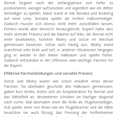
Bernat begann nach der Anfangsphase sich tiefer zu
positionieren, weniger aufzurücken und eigentlich wie ein dritter
Verteidiger zu spielen. Meist stand er mit Benatia und Boateng
auf einer Linie, Benatia spielte als rechter Halbverteidiger.
Dadurch musste sich Alonso nicht mehr zurückfallen lassen,
Firmino wurde aber dennoch herausgelockt. Bayern hatte also
mehr zentrale Präsenz und die Räume auf links, die Bernat nicht
mehr bearbeitete, konnten Ribéry und Götze im Wechsel
gemeinsam besetzen. Götze wich häufig aus, Ribéry stand
manchmal sehr breit und tief, in anderen Situationen hingegen
ging er wieder in den linken Halbraum und spielte höher.
Dadurch entstanden in der Offensive zwei wichtige Pärchen für
die Bayern.
Effektive Pärchenbildungen und variable Präsenz
Götze und Ribéry waren wie schon erwähnt eines dieser
Pärchen. Sie überluden geschickt den Halbraum gemeinsam,
gaben kurz Breite, boten sich als Anspielstation für Bernat und
das Mittelfeld an, desweiteren schoben sie häufiger diagonal
nach vorne. Mal übernahm einer die Rolle als Flügelverteidiger,
mal spielte einer von ihnen wie ein Flügelstürmer und die Mitte
besetzten sie auch flüssig; das Pressing der Hoffenheimer