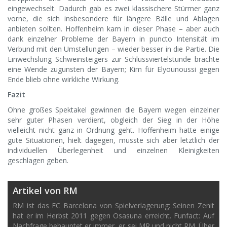
eingewechselt. Dadurch gab es zwei klassischere Stürmer ganz
vorne, die sich insbesondere für längere Bälle und Ablagen
anbieten sollten. Hoffenheim kam in dieser Phase – aber auch
dank einzelner Probleme der Bayern in puncto Intensität im
Verbund mit den Umstellungen – wieder besser in die Partie. Die
Einwechslung Schweinsteigers zur Schlussviertelstunde brachte
eine Wende zugunsten der Bayern; Kim für Elyounoussi gegen
Ende blieb ohne wirkliche Wirkung.
Fazit
Ohne großes Spektakel gewinnen die Bayern wegen einzelner
sehr guter Phasen verdient, obgleich der Sieg in der Höhe
vielleicht nicht ganz in Ordnung geht. Hoffenheim hatte einige
gute Situationen, hielt dagegen, musste sich aber letztlich der
individuellen Überlegenheit und einzelnen Kleinigkeiten
geschlagen geben.
Artikel von RM
RM ist das FC Barcelona von Spielverlagerung: Seinen Zenit
hat er im Herbst 2011 gegen Osasuna erreicht. Funfact: Auf
Nachfrage behauptet er immer, er sei MR und nicht RM. Über