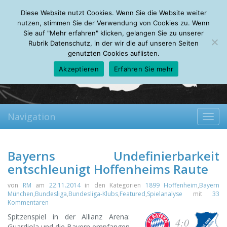
Thursday, 06.08.2026
Diese Website nutzt Cookies. Wenn Sie die Website weiter
Mein Account
About
Autoren
Leseempfehlungen
FAQ
nutzen, stimmen Sie der Verwendung von Cookies zu. Wenn
Sie auf "Mehr erfahren" klicken, gelangen Sie zu unserer
Rubrik Datenschutz, in der wir die auf unseren Seiten
genutzten Cookies auflisten.
Akzeptieren
Erfahren Sie mehr
Navigation
Toggl
navig
Bayerns Undefinierbarkeit
entschleunigt Hoffenheims Raute
von
RM
am
22.11.2014
in den Kategorien
1899 Hoffenheim
,
Bayern
München
,
Bundesliga
,
Bundesliga-Klubs
,
Featured
,
Spielanalyse
mit
33
Kommentaren
Spitzenspiel in der Allianz Arena:
4:0
Guardiola und die Bayern empfangen