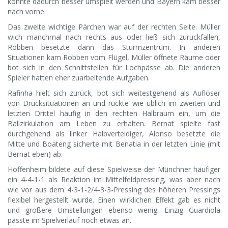
konnte dadurch besser umspielt werden und Bayern kam besser
nach vorne.
Das zweite wichtige Pärchen war auf der rechten Seite. Müller
wich manchmal nach rechts aus oder ließ sich zurückfallen,
Robben besetzte dann das Sturmzentrum. In anderen
Situationen kam Robben vom Flügel, Müller öffnete Räume oder
bot sich in den Schnittstellen für Lochpässe ab. Die anderen
Spieler hatten eher zuarbeitende Aufgaben.
Rafinha hielt sich zurück, bot sich weitestgehend als Auflöser
von Drucksituationen an und rückte wie üblich im zweiten und
letzten Drittel häufig in den rechten Halbraum ein, um die
Ballzirkulation am Leben zu erhalten. Bernat spielte fast
durchgehend als linker Halbverteidiger, Alonso besetzte die
Mitte und Boateng sicherte mit Benatia in der letzten Linie (mit
Bernat eben) ab.
Hoffenheim bildete auf diese Spielweise der Münchner häufiger
ein 4-4-1-1 als Reaktion im Mittelfeldpressing, was aber nach
wie vor aus dem 4-3-1-2/4-3-3-Pressing des höheren Pressings
flexibel hergestellt wurde. Einen wirklichen Effekt gab es nicht
und größere Umstellungen ebenso wenig. Einzig Guardiola
passte im Spielverlauf noch etwas an.