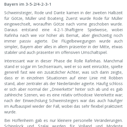
Bayern im 3-5-2/4-2-3-1
Schweinsteiger, Rode und Dante kamen in der zweiten Halbzeit
für Götze, Müller und Boateng. Zuerst wurde Rode für Müller
eingewechselt, woraufhin Götze nach vorne geschoben wurde.
Daraus entstand eine 4-2-1-3haftigere Spielweise, wobei
Rafinha nach wie vor höher als Bernat, aber gleichzeitig noch
immer passiv agierte. Die Flügelbewegungen wurde auch
simpler, Bayern aber alles in allem präsenter in der Mitte, etwas
stabiler und auch präsenter im offensiven Umschaltspiel.
Interessant war in dieser Phase die Rolle Rafinhas. Manchmal
stand er sogar im Sechserraum, weil er so weit einrückte, spielte
generell fast wie ein zusätzlicher Achter, was sich darin zeigte,
dass er in einzelnen Situationen auf einer Linie mit Robben
stand, aber zentraler als der Niederländer agierte. Häufig schloss
er sich aber normal der „Dreierkette“ hinter sich ab und es gab
zahlreiche Szenen, wo es eine relativ orthodoxe Viererkette war;
nach der Einwechslung Schweinsteigers war das auch häufiger
im Aufbauspiel wieder der Fall, wobei das sehr flexibel praktiziert
wurde.
Bei Hoffenheim gab es nur kleinere personelle Veränderungen.
Schipplock und Szalai wurden für Volland und Modeste