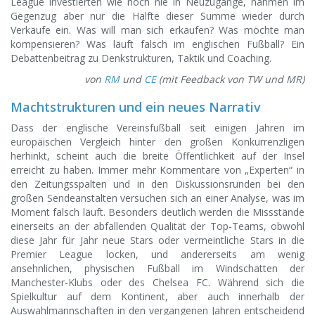
League investierten wie noch nie in Neuzugänge, nahmen im
Gegenzug aber nur die Hälfte dieser Summe wieder durch
Verkäufe ein. Was will man sich erkaufen? Was möchte man
kompensieren? Was läuft falsch im englischen Fußball? Ein
Debattenbeitrag zu Denkstrukturen, Taktik und Coaching.
von
RM
und
CE
(mit Feedback von TW und MR)
Machtstrukturen und ein neues Narrativ
Dass der englische Vereinsfußball seit einigen Jahren im
europäischen Vergleich hinter den großen Konkurrenzligen
herhinkt, scheint auch die breite Öffentlichkeit auf der Insel
erreicht zu haben. Immer mehr Kommentare von „Experten“ in
den Zeitungsspalten und in den Diskussionsrunden bei den
großen Sendeanstalten versuchen sich an einer Analyse, was im
Moment falsch läuft. Besonders deutlich werden die Missstände
einerseits an der abfallenden Qualität der Top-Teams, obwohl
diese Jahr für Jahr neue Stars oder vermeintliche Stars in die
Premier League locken, und andererseits am wenig
ansehnlichen, physischen Fußball im Windschatten der
Manchester-Klubs oder des Chelsea FC. Während sich die
Spielkultur auf dem Kontinent, aber auch innerhalb der
Auswahlmannschaften in den vergangenen Jahren entscheidend