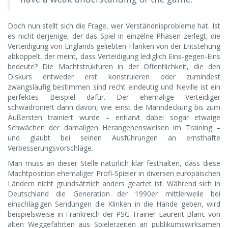
Doch nun stellt sich die Frage, wer Verständnisprobleme hat. Ist
es nicht derjenige, der das Spiel in einzelne Phasen zerlegt, die
Verteidigung von Englands geliebten Flanken von der Entstehung
abkoppelt, der meint, dass Verteidigung lediglich Eins-gegen-Eins
bedeute? Die Machtstrukturen in der Öffentlichkeit, die den
Diskurs entweder erst konstruieren oder zumindest
zwangsläufig bestimmen sind recht eindeutig und Neville ist ein
perfektes Beispiel dafür. Der ehemalige Verteidiger
schwadroniert dann davon, wie einst die Manndeckung bis zum
Äußersten trainiert wurde – entlarvt dabei sogar etwaige
Schwächen der damaligen Herangehensweisen im Training –
und glaubt bei seinen Ausführungen an ernsthafte
Verbesserungsvorschläge.
Man muss an dieser Stelle natürlich klar festhalten, dass diese
Machtposition ehemaliger Profi-Spieler in diversen europäischen
Ländern nicht grundsätzlich anders geartet ist. Während sich in
Deutschland die Generation der 1990er mittlerweile bei
einschlägigen Sendungen die Klinken in die Hände geben, wird
beispielsweise in Frankreich der PSG-Trainer Laurent Blanc von
alten Weggefährten aus Spielerzeiten an publikumswirksamen