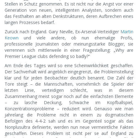
Stellen in Schutz genommen. Es ist nicht nur die Angst vor einer
Generation von neuen, intelligenten Analysten, sondern auch
das Festhalten an alten Denkstrukturen, deren Aufbrechen eines
langen Prozesses bedarf.
Zurück nach England. Gary Neville, Ex-Arsenal-Verteidiger
Martin
Keown
und viele andere, ob nun ehemalige Profis,
professionelle Journalisten oder meinungsstarke Blogger, sie
verrennen sich mittlerweile in einer Fragestellung: „Why are
Premier League clubs defending so badly?“
Am Ende des Tages wird so eine Scheinwirklichkeit geschaffen.
Der Sachverhalt wird angeblich eingegrenzt, die Problemstellung
klar und für jeden Beobachter deutlich benannt. Die Zahl der
Tore steigt – die Mannschaften, vornehmlich die Spieler der
letzten Linie, verteidigen schlecht, was in diesem
Zusammenhang meist sogar noch auf die einfachsten Elemente
– zu lasche Deckung, Schwäche im Kopfballspiel,
Konzentrationsprobleme – reduziert wird. Genauso wie man
jahrelang die Probleme nicht in einem zu dogmatischen
Befolgen des 4-4-2 sah und es im Gegenteil sogar als das
Nonplusultra definierte, werden nun neue vermeintliche Fakten
geschaffen. Dieses Problem ist nicht per se auf England zu