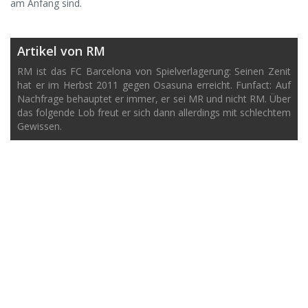
am Anfang sind.
Artikel von RM
RM ist das FC Barcelona von Spielverlagerung: Seinen Zenit
hat er im Herbst 2011 gegen Osasuna erreicht. Funfact: Auf
Nachfrage behauptet er immer, er sei MR und nicht RM. Über
das folgende Lob freut er sich dann allerdings mit schlechtem
Gewissen.