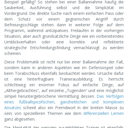
Beispiel gefällig? So stehen bei einer Ballannahme häufig die
Sauberkeit, Ausführung selbst und die Simplizität im
Vordergrund. Die direkte Suche nach einem einfachen Pass oder
dem Schutz vor einem gegnerischen Angriff durch
Befreiungsschläge stehen dann in weiterer Folge auf dem
Programm, während antizipatives Freilaufen in der vorherigen
Situation, aber auch grundsätzliche Dinge wie ein vorbereitendes
Umblickverhalten oder eine korrekte und reflektierte
strategische Entscheidungsfindung vernachlässigt zu werden
scheinen.
Diese Problematik ist nicht nur bei einer Ballannahme der Fall,
sondern kann in anderen Aspekten wie im Defensivspiel oder
beim Torabschluss ebenfalls beobachtet werden. Ursache dafür
ist eine hinterfragbare Trainerausbildung. Es herrscht
schlichtweg ein enormer Fokus auf einfache Dinge, auf
„Althergebrachtes“, auf einzelne „Tugenden“ und eine möglichst
simpel heruntergebrochene Vermittlung dessen.
Das Verfolgen
eines fußballspezifischen, ganzheitlichen und komplexen
Ansatzes
scheint also ein Fremdwort in der breiten Masse zu
sein; von spezielleren Themen wie dem
differenziellen Lernen
ganz abgesehen.
Die Mentalität der wenigen ausgebildeten Trainer ist ebenfalls