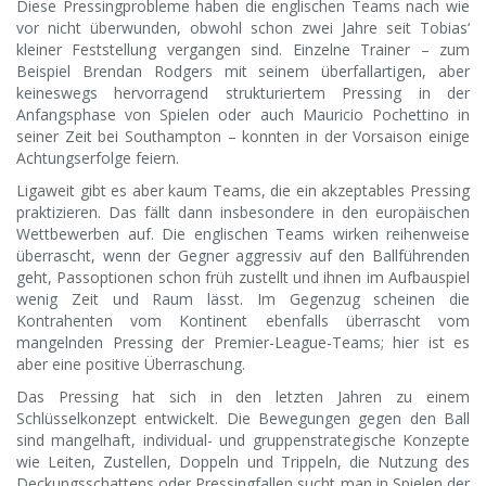
Diese Pressingprobleme haben die englischen Teams nach wie
vor nicht überwunden, obwohl schon zwei Jahre seit Tobias‘
kleiner Feststellung vergangen sind. Einzelne Trainer – zum
Beispiel Brendan Rodgers mit seinem überfallartigen, aber
keineswegs hervorragend strukturiertem Pressing in der
Anfangsphase von Spielen oder auch Mauricio Pochettino in
seiner Zeit bei Southampton – konnten in der Vorsaison einige
Achtungserfolge feiern.
Ligaweit gibt es aber kaum Teams, die ein akzeptables Pressing
praktizieren. Das fällt dann insbesondere in den europäischen
Wettbewerben auf. Die englischen Teams wirken reihenweise
überrascht, wenn der Gegner aggressiv auf den Ballführenden
geht, Passoptionen schon früh zustellt und ihnen im Aufbauspiel
wenig Zeit und Raum lässt. Im Gegenzug scheinen die
Kontrahenten vom Kontinent ebenfalls überrascht vom
mangelnden Pressing der Premier-League-Teams; hier ist es
aber eine positive Überraschung.
Das Pressing hat sich in den letzten Jahren zu einem
Schlüsselkonzept entwickelt. Die Bewegungen gegen den Ball
sind mangelhaft, individual- und gruppenstrategische Konzepte
wie Leiten, Zustellen, Doppeln und Trippeln, die Nutzung des
Deckungsschattens oder Pressingfallen sucht man in Spielen der