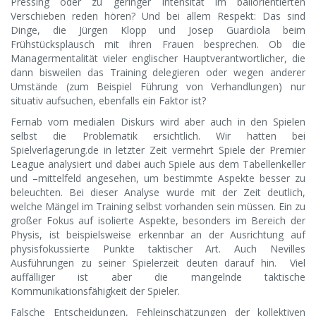
Pressing oder zu geringer Intensität im ballorientierten
Verschieben reden hören? Und bei allem Respekt: Das sind
Dinge, die Jürgen Klopp und Josep Guardiola beim
Frühstücksplausch mit ihren Frauen besprechen. Ob die
Managermentalität vieler englischer Hauptverantwortlicher, die
dann bisweilen das Training delegieren oder wegen anderer
Umstände (zum Beispiel Führung von Verhandlungen) nur
situativ aufsuchen, ebenfalls ein Faktor ist?
Fernab vom medialen Diskurs wird aber auch in den Spielen
selbst die Problematik ersichtlich. Wir hatten bei
Spielverlagerung.de in letzter Zeit vermehrt Spiele der Premier
League analysiert und dabei auch Spiele aus dem Tabellenkeller
und –mittelfeld angesehen, um bestimmte Aspekte besser zu
beleuchten. Bei dieser Analyse wurde mit der Zeit deutlich,
welche Mängel im Training selbst vorhanden sein müssen. Ein zu
großer Fokus auf isolierte Aspekte, besonders im Bereich der
Physis, ist beispielsweise erkennbar an der Ausrichtung auf
physisfokussierte Punkte taktischer Art. Auch Nevilles
Ausführungen zu seiner Spielerzeit deuten darauf hin. Viel
auffälliger ist aber die mangelnde taktische
Kommunikationsfähigkeit der Spieler.
Falsche Entscheidungen, Fehleinschätzungen der kollektiven