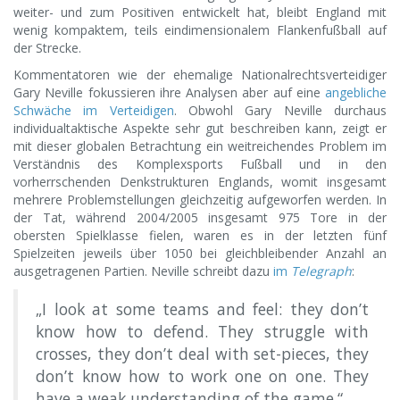
weiter- und zum Positiven entwickelt hat, bleibt England mit
wenig kompaktem, teils eindimensionalem Flankenfußball auf
der Strecke.
Kommentatoren wie der ehemalige Nationalrechtsverteidiger
Gary Neville fokussieren ihre Analysen aber auf eine
angebliche
Schwäche im Verteidigen
. Obwohl Gary Neville durchaus
individualtaktische Aspekte sehr gut beschreiben kann, zeigt er
mit dieser globalen Betrachtung ein weitreichendes Problem im
Verständnis des Komplexsports Fußball und in den
vorherrschenden Denkstrukturen Englands, womit insgesamt
mehrere Problemstellungen gleichzeitig aufgeworfen werden. In
der Tat, während 2004/2005 insgesamt 975 Tore in der
obersten Spielklasse fielen, waren es in der letzten fünf
Spielzeiten jeweils über 1050 bei gleichbleibender Anzahl an
ausgetragenen Partien. Neville schreibt dazu
im
Telegraph
:
„I look at some teams and feel: they don’t
know how to defend. They struggle with
crosses, they don’t deal with set-pieces, they
don’t know how to work one on one. They
have a weak understanding of the game.“