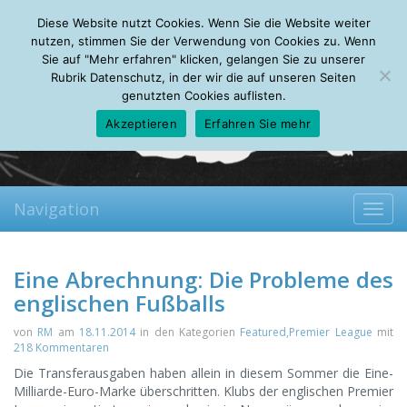
Friday, 07.08.2026
Diese Website nutzt Cookies. Wenn Sie die Website weiter
Mein Account
About
Autoren
Leseempfehlungen
FAQ
nutzen, stimmen Sie der Verwendung von Cookies zu. Wenn
Sie auf "Mehr erfahren" klicken, gelangen Sie zu unserer
Rubrik Datenschutz, in der wir die auf unseren Seiten
genutzten Cookies auflisten.
Akzeptieren
Erfahren Sie mehr
Navigation
Toggl
navig
Eine Abrechnung: Die Probleme des
englischen Fußballs
von
RM
am
18.11.2014
in den Kategorien
Featured
,
Premier League
mit
218 Kommentaren
Die Transferausgaben haben allein in diesem Sommer die Eine-
Milliarde-Euro-Marke überschritten. Klubs der englischen Premier