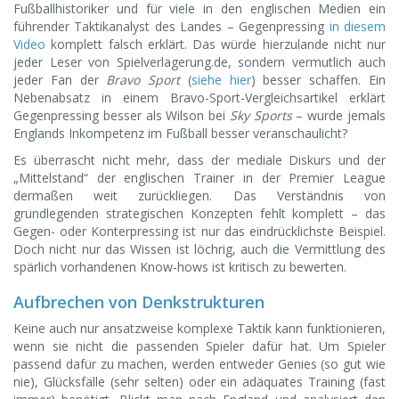
Fußballhistoriker und für viele in den englischen Medien ein
führender Taktikanalyst des Landes – Gegenpressing
in diesem
Video
komplett falsch erklärt. Das würde hierzulande nicht nur
jeder Leser von Spielverlagerung.de, sondern vermutlich auch
jeder Fan der
Bravo Sport
(
siehe hier
) besser schaffen. Ein
Nebenabsatz in einem Bravo-Sport-Vergleichsartikel erklärt
Gegenpressing besser als Wilson bei
Sky Sports
– wurde jemals
Englands Inkompetenz im Fußball besser veranschaulicht?
Es überrascht nicht mehr, dass der mediale Diskurs und der
„Mittelstand“ der englischen Trainer in der Premier League
dermaßen weit zurückliegen. Das Verständnis von
grundlegenden strategischen Konzepten fehlt komplett – das
Gegen- oder Konterpressing ist nur das eindrücklichste Beispiel.
Doch nicht nur das Wissen ist löchrig, auch die Vermittlung des
spärlich vorhandenen Know-hows ist kritisch zu bewerten.
Aufbrechen von Denkstrukturen
Keine auch nur ansatzweise komplexe Taktik kann funktionieren,
wenn sie nicht die passenden Spieler dafür hat. Um Spieler
passend dafür zu machen, werden entweder Genies (so gut wie
nie), Glücksfälle (sehr selten) oder ein adäquates Training (fast