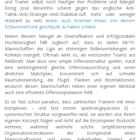
und Trainer selbst noch häufiger ihre Probleme und Mängel.
Einzig José Mourinho scheint gegen das englische Anti-
Taktik-/Anti-Strategie-/Anti-Stabilität-Gift mehr oder weniger
resistent zu sein;
wobei auch Koeman etwas von diesem
Schlummertrunk geschluckt zu haben scheint
.
Neben diesem Mangel an Diversifikation und erfolgsstabiler
Hochklassigkeit fällt zugleich auf, dass es vielen 08/15-
Mannschaften der Liga an stimmigen Rollenverteilungen im
Kollektiv mangelt. Oftmals wirkt es, als entstünden Teams am
Reißbrett. Man lässt eine simple Offensivstruktur spielen, nutzt
eine weitestgehend gleiche Offensivausrichtung und einen
ähnlichen Matchplan, konzentriert sich auf schnelle
Raumüberwindung, die Flügel, Flanken und Einzelaktionen,
wodurch diesen Mannschaften neben einer eigenen Identität
auch eine effiziente Offensivspielweise fehlt.
Es ist fast schon paradox, dass zahlreichen Trainern mit einer
komplexen – und fast immer spielerangepassten (!) –
systemischen Struktur vorgeworfen wird, sie würden stur ihrem
eigenen Konzept folgen und nicht auf die Einzelspieler Rücksicht
nehmen, während vielmehr solche simplifizierenden
Organisationsstrukturen der Komplexität eines
Mannschaftssport und eines individuellen Spielers auf