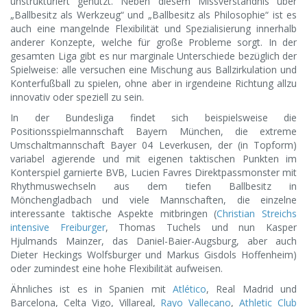
unstrukturiert genutzt. Neben diesem Missverständnis über
„Ballbesitz als Werkzeug“ und „Ballbesitz als Philosophie“ ist es
auch eine mangelnde Flexibilität und Spezialisierung innerhalb
anderer Konzepte, welche für große Probleme sorgt. In der
gesamten Liga gibt es nur marginale Unterschiede bezüglich der
Spielweise: alle versuchen eine Mischung aus Ballzirkulation und
Konterfußball zu spielen, ohne aber in irgendeine Richtung allzu
innovativ oder speziell zu sein.
In der Bundesliga findet sich beispielsweise die
Positionsspielmannschaft Bayern München, die extreme
Umschaltmannschaft Bayer 04 Leverkusen, der (in Topform)
variabel agierende und mit eigenen taktischen Punkten im
Konterspiel garnierte BVB, Lucien Favres Direktpassmonster mit
Rhythmuswechseln aus dem tiefen Ballbesitz in
Mönchengladbach und viele Mannschaften, die einzelne
interessante taktische Aspekte mitbringen (
Christian Streichs
intensive Freiburger
, Thomas Tuchels und nun Kasper
Hjulmands Mainzer, das Daniel-Baier-Augsburg, aber auch
Dieter Heckings Wolfsburger und Markus Gisdols Hoffenheim)
oder zumindest eine hohe Flexibilität aufweisen.
Ähnliches ist es in Spanien mit
Atlético
, Real Madrid und
Barcelona, Celta Vigo, Villareal,
Rayo Vallecano
,
Athletic Club