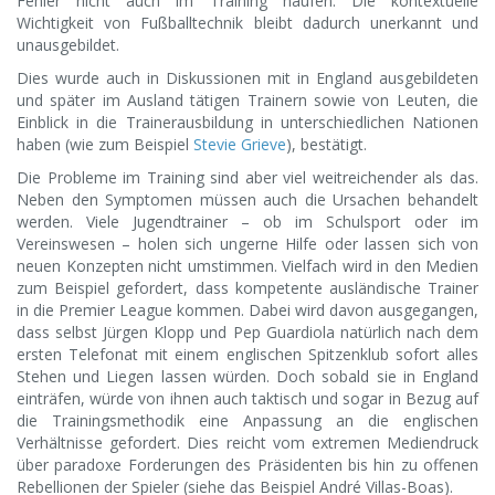
Fehler nicht auch im Training häufen. Die kontextuelle
Wichtigkeit von Fußballtechnik bleibt dadurch unerkannt und
unausgebildet.
Dies wurde auch in Diskussionen mit in England ausgebildeten
und später im Ausland tätigen Trainern sowie von Leuten, die
Einblick in die Trainerausbildung in unterschiedlichen Nationen
haben (wie zum Beispiel
Stevie Grieve
), bestätigt.
Die Probleme im Training sind aber viel weitreichender als das.
Neben den Symptomen müssen auch die Ursachen behandelt
werden. Viele Jugendtrainer – ob im Schulsport oder im
Vereinswesen – holen sich ungerne Hilfe oder lassen sich von
neuen Konzepten nicht umstimmen. Vielfach wird in den Medien
zum Beispiel gefordert, dass kompetente ausländische Trainer
in die Premier League kommen. Dabei wird davon ausgegangen,
dass selbst Jürgen Klopp und Pep Guardiola natürlich nach dem
ersten Telefonat mit einem englischen Spitzenklub sofort alles
Stehen und Liegen lassen würden. Doch sobald sie in England
einträfen, würde von ihnen auch taktisch und sogar in Bezug auf
die Trainingsmethodik eine Anpassung an die englischen
Verhältnisse gefordert. Dies reicht vom extremen Mediendruck
über paradoxe Forderungen des Präsidenten bis hin zu offenen
Rebellionen der Spieler (siehe das Beispiel André Villas-Boas).