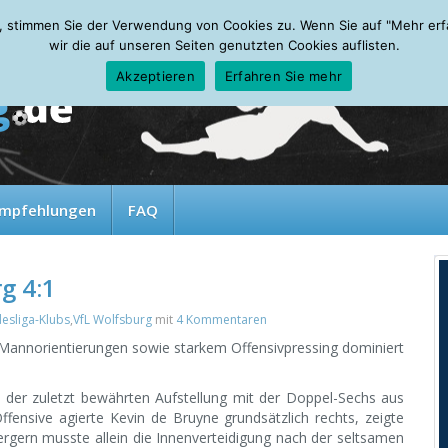
, stimmen Sie der Verwendung von Cookies zu. Wenn Sie auf "Mehr erfah
wir die auf unseren Seiten genutzten Cookies auflisten.
Akzeptieren
Erfahren Sie mehr
mpfehlungen
FAQ
g 4:1
esliga-Klubs
,
VfL Wolfsburg
mit
4 Kommentaren
 Mannorientierungen sowie starkem Offensivpressing dominiert
n der zuletzt bewährten Aufstellung mit der Doppel-Sechs aus
fensive agierte Kevin de Bruyne grundsätzlich rechts, zeigte
rgern musste allein die Innenverteidigung nach der seltsamen