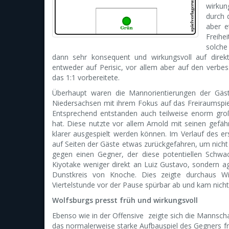
wirkun
durch 
aber e
Freihe
solche
dann sehr konsequent und wirkungsvoll auf direkt
entweder auf Perisic, vor allem aber auf den verbe
das 1:1 vorbereitete.
Überhaupt waren die Mannorientierungen der Gäste
Niedersachsen mit ihrem Fokus auf das Freiraumspiel 
Entsprechend entstanden auch teilweise enorm gr
hat. Diese nutzte vor allem Arnold mit seinen gefä
klarer ausgespielt werden können. Im Verlauf des 
auf Seiten der Gäste etwas zurückgefahren, um nicht
gegen einen Gegner, der diese potentiellen Schwach
Kiyotake weniger direkt an Luiz Gustavo, sondern ag
Dunstkreis von Knoche. Dies zeigte durchaus Wi
Viertelstunde vor der Pause spürbar ab und kam nich
Wolfsburgs presst früh und wirkungsvoll
Ebenso wie in der Offensive zeigte sich die Mannscha
das normalerweise starke Aufbauspiel des Gegners fr