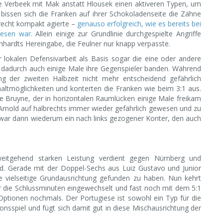
e Verbeek mit Mak anstatt Hlousek einen aktiveren Typen, um
 bissen sich die Franken auf ihrer Schokoladenseite die Zähne
 recht kompakt agierte –
genauso erfolgreich, wie es bereits bei
wesen war
. Allein einige zur Grundlinie durchgespielte Angriffe
enhardts Hereingabe, die Feulner nur knapp verpasste.
r lokalen Defensivarbeit als Basis sogar die eine oder andere
ese dadurch auch einige Male ihre Gegenspieler banden. Während
g der zweiten Halbzeit nicht mehr entscheidend gefährlich
tmöglichkeiten und konterten die Franken wie beim 3:1 aus.
e Bruyne, der in horizontalen Raumlücken einige Male freikam
Arnold auf halbrechts immer wieder gefährlich gewesen und zu
1 war dann wiederum ein nach links gezogener Konter, den auch
weitgehend starken Leistung verdient gegen Nürnberg und
nd. Gerade mit der Doppel-Sechs aus Luiz Gustavo und Junior
e vielseitige Grundausrichtung gefunden zu haben. Nun kehrt
für die Schlussminuten eingewechselt und fast noch mit dem 5:1
Optionen nochmals. Der Portugiese ist sowohl ein Typ für die
onsspiel und fügt sich damit gut in diese Mischausrichtung der