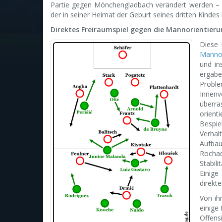
Partie gegen Mönchengladbach verändert werden – St
der in seiner Heimat der Geburt seines dritten Kindes
Direktes Freiraumspiel gegen die Mannorientier
Diese 
Mannor
und in
ergabe
Proble
Innenv
überra
orient
Bespie
Verhal
Aufbau
Rocha
Stabil
Einige
direkt
Von ih
einige
Offen