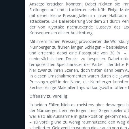
Ansätze ersticken konnten. Dabei rückten sie im
Stellungen auf und attackierten sehr früh. Einige M
mit denen kleine Pressingfallen im linken Halbr
attackierte. Die Balleroberung vor dem 2:1 durch Peri
der von Kiyotake nachrückende Gustavo das Lede
Konsequenzen dieser Ausrichtung.
Mit ihrem frühen Pressing provozierten die Wolfsbur
Nürnberger zu frühen langen Schlägen – beispielswei
und erreichte dabei eine Passquote von 30 % – o
niedersächsischen Drucks zu bespielen. Dabei unte
temporeichen Spielcharakter der Partie – der dritte P
hier zwar zu ihren Szenen, doch traten dann beim Au
In diesen Umschaltmomenten waren durch die jeweil
Pressingzugriff in der Nähe, die Nürnberger konnte
Sechser einige Male allerdings wirkungsvoll in offen
Offensiv zu voreilig
In beiden Fällen blieb es meistens aber deswegen b
der Nürnberger beim Verfolgen ihrer Gegenspieler oft
war also als Ausnahme in gute Position gekommen. 
– zu voreilig und zu wenig raumnutzend den Weg d
scheiterten. Gelegentlich wurden diese auch von den A