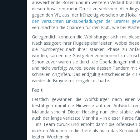
ausweichende Rollen und im weiteren Verlauf bracht
diesen Ansätzen mehr Druck zu verleihen. Allerdings
gegen den VfL aus, der frühzeitig verschob und lokal
den versuchten Linksüberladungen der Bremer ge
verursachten die Chancen für den Klub, wie bei Platt
Gelegentlich konnten die Wolfsburger sich mit diese
Nachlässigkeit ihrer Flügelspieler leisten, wobei di
die Nürnberger nach ihrer starken Phase zu Anfan
wurden, kamen die Gastgeber zunehmend zu Umschal
Schon zuvor waren sie durch die Überladungen mit d
und nicht verfolgt wurde, sowie dessen Tandem mit 
schnellen Angriffen. Das endgültig entscheidende 4:
wieder de Bruyne mit eingeleitet hatte.
Fazit
Letztlich gewannen die Wolfsburger nach einer 
bestätigen damit die Hinweise auf den Aufwärtstre
Malanda scheint Dieter Hecking nun eine stabile wi
auch der lange verletzte Vierinha – in dieser Partie 
– ins Team zurück und erhöht damit die offensiven 
direkten Aktionen in die Tiefe als auch das Kombinati
letzten Wochen ein.