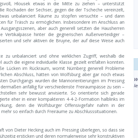
gsvoll, Hlousek etwas in die Mitte zu ziehen – unterstützt
die Rochaden der Sechser, gegen die der Tscheche vereinzelt,
twas unbalanciert Räume zu stopfen versuchte – und dann
iten für Träsch zu ermöglichen. Insbesondere im Anschluss an
 Ausgangsszenen, aber auch generell setzten die Hausherren
e Vertikalpässe hinter die gegnerischen Außenverteidiger –
sserten und sehr aktiven de Bruyne, der auf diese Weise auch
 zu unbalanciert und ohne wirklichen Zugriff, weshalb die
auch die eigene individuelle Klasse gezielt entfalten konnten.
oße Lücken im Rückraum, womit Nürnberg generell Probleme
hrlichen Abschluss, hätten von Wolfsburg aber gar noch etwas
W
ersten Durchgangs wurden die Mannorientierungen im Pressing
l
 dermaßen anfällig für verschiedenste Freiraumpässe zu sein –
stellen sehr bewusst anvisierte. So orientierte sich gerade
ierte eher in einer kompakteren 4-4-2-Formation halblinks im
rkung, denn die Wolfsburger Offensivgefahr nahm in der
t mehr so einfach durch Freiräume zu Abschlusssituationen.
ft von Dieter Hecking auch im Pressing überlegen, so dass sie
ühzeitig ersticken und deren normalerweise sehr konstruktiven