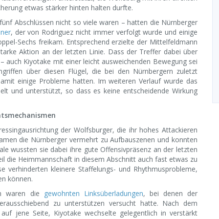
herung etwas stärker hinten halten durfte.
fünf Abschlüssen nicht so viele waren – hatten die Nürnberger
lner
, der von Rodriguez nicht immer verfolgt wurde und einige
pel-Sechs freikam. Entsprechend erzielte der Mittelfeldmann
starke Aktion an der letzten Linie. Dass der Treffer dabei über
 – auch Kiyotake mit einer leicht ausweichenden Bewegung sei
riffen über diesen Flügel, die bei den Nürnbergern zuletzt
damit einige Probleme hatten. Im weiteren Verlauf wurde das
elt und unterstützt, so dass es keine entscheidende Wirkung
chtsmechanismen
ressingausrichtung der Wolfsburger, die ihr hohes Attackieren
So kamen die Nürnberger vermehrt zu Aufbauszenen und konnten
le wussten sie dabei ihre gute Offensivpräsenz an der letzten
eil die Heimmannschaft in diesem Abschnitt auch fast etwas zu
se verhinderten kleinere Staffelungs- und Rhythmusprobleme,
len können.
gen waren die
gewohnten Linksüberladungen
, bei denen der
 herausschiebend zu unterstützen versucht hatte. Nach dem
auf jene Seite, Kiyotake wechselte gelegentlich in verstärkt