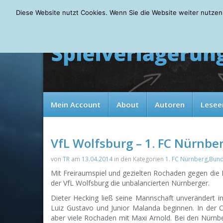
Sunday, 09.08.2026
Diese Website nutzt Cookies. Wenn Sie die Website weiter nutzen
Mein Account
About
Autoren
Lesee
VfL Wolfsburg – 1. FC Nürnber
von
TR
am
13.04.2014
in den Kategorien
1. FC Nürnberg
,
Bund
Mit Freiraumspiel und gezielten Rochaden gegen die
der VfL Wolfsburg die unbalancierten Nürnberger.
Dieter Hecking ließ seine Mannschaft unverändert i
Luiz Gustavo und Junior Malanda beginnen. In der Of
aber viele Rochaden mit Maxi Arnold. Bei den Nürnbe