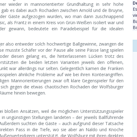
D
mer wieder in mannorientierter Grundhaltung in sehr hohe
Es
ale gab es dabei auch Rochaden zwischen Arnold und de Bruyne,
vi
aum der Gäste aufgezogen wurden, wo man dann zuschnappend
Bu
sic, als Frantz in einem Kreis von Grün-Weißen isoliert war und
Bo
r gewann, bedeutete ein Paradebeispiel für die idealen
ger also entweder solch hochwertige Ballgewinne, zwangen die
se musste Schäfer vor der Pause alle seine Pässe lang spielen
der diesen gelang es, die hinterlassenen Lücken trotz des
rstützten die beiden letzten Varianten jeweils den offenen,
unkt war allerdings nur selten. Gelegentlich kamen die Franken
sspielen ähnliche Probleme auf wie bei ihren Konterangriffen.
igen Mannorientierungen zwar oft klare Gegenspieler für den
n sich gegen die etwas chaotischen Rochaden der Wolfsburger
e Räume hinein bewegen.
ei bloßen Ansätzen, weil die möglichen Unterstützungsspieler
 in ungünstigen Stellungen landeten – der jeweils Ballführende
Außerdem suchten die Gäste – auch aufgrund dieser Tatsache
irekten Pass in die Tiefe, wo sie aber an Naldo und Knoche
ußenverteidigern unterstützt, die Wolfsburg mit ihren direkten