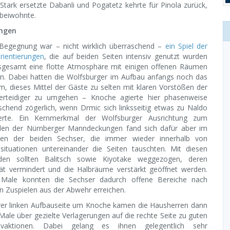
ark ersetzte Dabanli und Pogatetz kehrte für Pinola zurück,
 beiwohnte.
ungen
Begegnung war – nicht wirklich überraschend –
ein Spiel der
ientierungen
, die auf beiden Seiten intensiv genutzt wurden
sgesamt eine flotte Atmosphäre mit einigen offenen Räumen
n. Dabei hatten die Wolfsburger im Aufbau anfangs noch das
m, dieses Mittel der Gäste zu selten mit klaren Vorstößen der
erteidiger zu umgehen – Knoche agierte hier phasenweise
schend zögerlich, wenn Drmic sich linksseitig etwas zu Naldo
ierte. Ein Kernmerkmal der Wolfsburger Ausrichtung zum
len der Nürnberger Manndeckungen fand sich dafür aber im
ten der beiden Sechser, die immer wieder innerhalb von
situationen untereinander die Seiten tauschten. Mit diesen
den sollten Balitsch sowie Kiyotake weggezogen, deren
ität vermindert und die Halbräume verstärkt geöffnet werden.
 Male konnten die Sechser dadurch offene Bereiche nach
en Zuspielen aus der Abwehr erreichen.
rer linken Aufbauseite um Knoche kamen die Hausherren dann
 Male über gezielte Verlagerungen auf die rechte Seite zu guten
sivaktionen. Dabei gelang es ihnen gelegentlich sehr