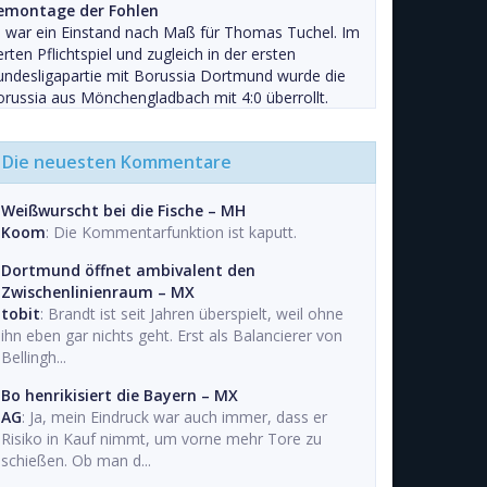
emontage der Fohlen
 war ein Einstand nach Maß für Thomas Tuchel. Im
erten Pflichtspiel und zugleich in der ersten
ndesligapartie mit Borussia Dortmund wurde die
russia aus Mönchengladbach mit 4:0 überrollt.
Die neuesten Kommentare
Weißwurscht bei die Fische – MH
Koom
: Die Kommentarfunktion ist kaputt.
Dortmund öffnet ambivalent den
Zwischenlinienraum – MX
tobit
: Brandt ist seit Jahren überspielt, weil ohne
ihn eben gar nichts geht. Erst als Balancierer von
Bellingh...
Bo henrikisiert die Bayern – MX
AG
: Ja, mein Eindruck war auch immer, dass er
Risiko in Kauf nimmt, um vorne mehr Tore zu
schießen. Ob man d...