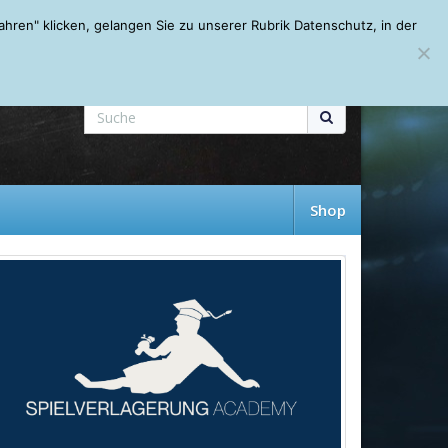
Mein Account
About
Autoren
Leseempfehlungen
FAQ
ren" klicken, gelangen Sie zu unserer Rubrik Datenschutz, in der
Shop