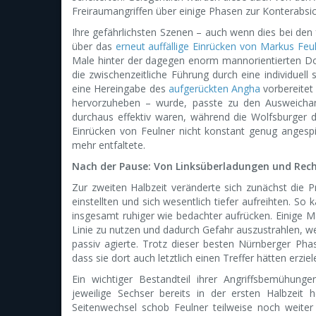
Freiraumangriffen über einige Phasen zur Konterabsic
Ihre gefährlichsten Szenen – auch wenn dies bei den 
über das
erneut auffällige Einrücken von Markus Feu
Male hinter der dagegen enorm mannorientierten Dop
die zwischenzeitliche Führung durch eine individuell 
eine Hereingabe des
aufgerückten Angha
vorbereitet
hervorzuheben – wurde, passte zu den Ausweichang
durchaus effektiv waren, während die Wolfsburger 
Einrücken von Feulner nicht konstant genug angespi
mehr entfaltete.
Nach der Pause: Von Linksüberladungen und Re
Zur zweiten Halbzeit veränderte sich zunächst die P
einstellten und sich wesentlich tiefer aufreihten. 
insgesamt ruhiger wie bedachter aufrücken. Einige Ma
Linie zu nutzen und dadurch Gefahr auszustrahlen, w
passiv agierte. Trotz dieser besten Nürnberger Pha
dass sie dort auch letztlich einen Treffer hätten erzie
Ein wichtiger Bestandteil ihrer Angriffsbemühun
jeweilige Sechser bereits in der ersten Halbzeit
Seitenwechsel schob Feulner teilweise noch weiter 