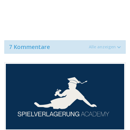
7 Kommentare
Alle anzeigen