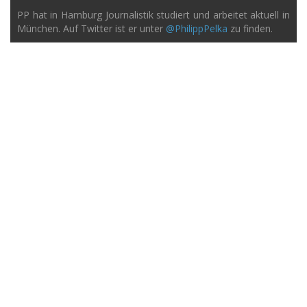
PP hat in Hamburg Journalistik studiert und arbeitet aktuell in
München. Auf Twitter ist er unter
@PhilippPelka
zu finden.