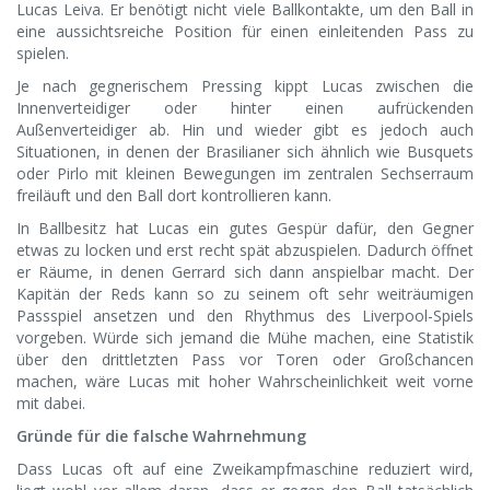
Lucas Leiva. Er benötigt nicht viele Ballkontakte, um den Ball in
eine aussichtsreiche Position für einen einleitenden Pass zu
spielen.
Je nach gegnerischem Pressing kippt Lucas zwischen die
Innenverteidiger oder hinter einen aufrückenden
Außenverteidiger ab. Hin und wieder gibt es jedoch auch
Situationen, in denen der Brasilianer sich ähnlich wie Busquets
oder Pirlo mit kleinen Bewegungen im zentralen Sechserraum
freiläuft und den Ball dort kontrollieren kann.
In Ballbesitz hat Lucas ein gutes Gespür dafür, den Gegner
etwas zu locken und erst recht spät abzuspielen. Dadurch öffnet
er Räume, in denen Gerrard sich dann anspielbar macht. Der
Kapitän der Reds kann so zu seinem oft sehr weiträumigen
Passspiel ansetzen und den Rhythmus des Liverpool-Spiels
vorgeben. Würde sich jemand die Mühe machen, eine Statistik
über den drittletzten Pass vor Toren oder Großchancen
machen, wäre Lucas mit hoher Wahrscheinlichkeit weit vorne
mit dabei.
Gründe für die falsche Wahrnehmung
Dass Lucas oft auf eine Zweikampfmaschine reduziert wird,