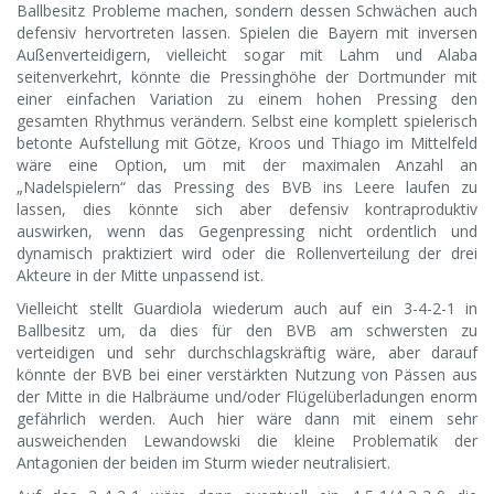
Ballbesitz Probleme machen, sondern dessen Schwächen auch
defensiv hervortreten lassen. Spielen die Bayern mit inversen
Außenverteidigern, vielleicht sogar mit Lahm und Alaba
seitenverkehrt, könnte die Pressinghöhe der Dortmunder mit
einer einfachen Variation zu einem hohen Pressing den
gesamten Rhythmus verändern. Selbst eine komplett spielerisch
betonte Aufstellung mit Götze, Kroos und Thiago im Mittelfeld
wäre eine Option, um mit der maximalen Anzahl an
„Nadelspielern“ das Pressing des BVB ins Leere laufen zu
lassen, dies könnte sich aber defensiv kontraproduktiv
auswirken, wenn das Gegenpressing nicht ordentlich und
dynamisch praktiziert wird oder die Rollenverteilung der drei
Akteure in der Mitte unpassend ist.
Vielleicht stellt Guardiola wiederum auch auf ein 3-4-2-1 in
Ballbesitz um, da dies für den BVB am schwersten zu
verteidigen und sehr durchschlagskräftig wäre, aber darauf
könnte der BVB bei einer verstärkten Nutzung von Pässen aus
der Mitte in die Halbräume und/oder Flügelüberladungen enorm
gefährlich werden. Auch hier wäre dann mit einem sehr
ausweichenden Lewandowski die kleine Problematik der
Antagonien der beiden im Sturm wieder neutralisiert.