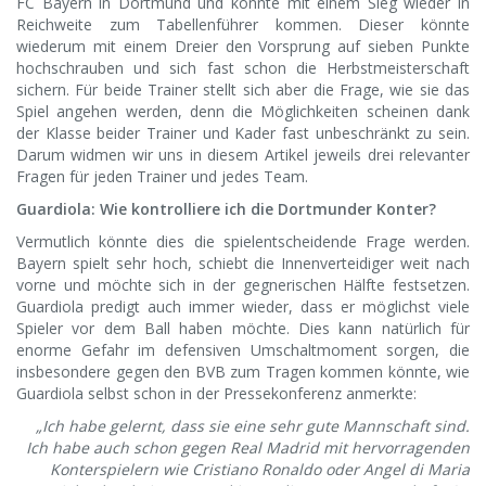
FC Bayern in Dortmund und könnte mit einem Sieg wieder in
Reichweite zum Tabellenführer kommen. Dieser könnte
wiederum mit einem Dreier den Vorsprung auf sieben Punkte
hochschrauben und sich fast schon die Herbstmeisterschaft
sichern. Für beide Trainer stellt sich aber die Frage, wie sie das
Spiel angehen werden, denn die Möglichkeiten scheinen dank
der Klasse beider Trainer und Kader fast unbeschränkt zu sein.
Darum widmen wir uns in diesem Artikel jeweils drei relevanter
Fragen für jeden Trainer und jedes Team.
Guardiola: Wie kontrolliere ich die Dortmunder Konter?
Vermutlich könnte dies die spielentscheidende Frage werden.
Bayern spielt sehr hoch, schiebt die Innenverteidiger weit nach
vorne und möchte sich in der gegnerischen Hälfte festsetzen.
Guardiola predigt auch immer wieder, dass er möglichst viele
Spieler vor dem Ball haben möchte. Dies kann natürlich für
enorme Gefahr im defensiven Umschaltmoment sorgen, die
insbesondere gegen den BVB zum Tragen kommen könnte, wie
Guardiola selbst schon in der Pressekonferenz anmerkte:
„Ich habe gelernt, dass sie eine sehr gute Mannschaft sind.
Ich habe auch schon gegen Real Madrid mit hervorragenden
Konterspielern wie Cristiano Ronaldo oder Angel di Maria