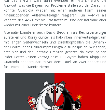
Auf das 3-4-2-1 wäre dann eventuell ein 4-5-1/4-3-3-0 die
Antwort, was die Bayern vor Probleme stellen würde. Daraufhin
könnte Guardiola wieder mit einer anderen Form seiner
hineinkippenden Außenverteidiger reagieren. Ein 4-4-1-1 als
Variante des 4-5-1 mit viel Passivität müsste der Katalane aber
wieder mit einer Dreierkette kontern.
Alternativ könnte er auch David Beckham als Rechtsverteidiger
aufstellen und Koray Günter als halblinken Innenverteidiger, um
mit langen Seitenwechseln und Direktkopfbällen die Dynamik
der Dortmunder Halbraumpressingfalle zu bespielen. Wir sehen,
erst hier sind der Fantasie Grenzen gesetzt, da diese beiden
leider Gottes keinen Vertrag beim FC Bayern haben. Klopp und
Guardiola erinnern darum vor dem Duell an zwei andere und
fast ebenso bekannte Herrn: