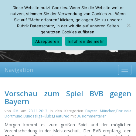
Friday, 07.08.2026
Diese Website nutzt Cookies. Wenn Sie die Website weiter
Mein Account
About
Autoren
Leseempfehlungen
FAQ
nutzen, stimmen Sie der Verwendung von Cookies zu. Wenn
Sie auf "Mehr erfahren" klicken, gelangen Sie zu unserer
Rubrik Datenschutz, in der wir die auf unseren Seiten
genutzten Cookies auflisten.
Akzeptieren
Erfahren Sie mehr
Navigation
Toggl
navig
Vorschau zum Spiel BVB gegen
Bayern
von
RM
am
23.11.2013
in den Kategorien
Bayern München
,
Borussia
Dortmund
,
Bundesliga-Klubs
,
Featured
mit
36 Kommentaren
Morgen kommt es zum großen Spiel und der möglichen
Vorentscheidung in der Meisterschaft.
Der BVB empfängt den