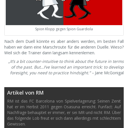
Spion Klopp gegen Spion Guardiola
Nach dem Duell könnte es aber anders werden, im besten Fall
haben wir dann eine Marschroute für die anderen Duelle. Wieso?
Weil sich die Trainer dann langsam kennenlernen.
„It’s a bit counter-intuitive to think about the future in terms
of the past. But…I’ve learned an important trick: to develop
foresight, you need to practice hindsight.” –
Jane McGonigal
Artikel von RM
RM ist das FC Barcelona von Spielverlagerung: Seinen Zenit
hat er im Herbst 2011 gegen Osasuna erreicht. Funfact: Auf
Nachfrage behauptet er immer, er sei MR und nicht RM. Über
das folgende Lob freut er sich dann allerdings mit schlechtem
Gewissen.