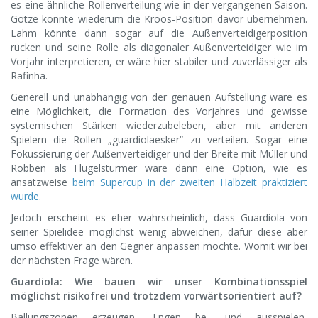
es eine ähnliche Rollenverteilung wie in der vergangenen Saison.
Götze könnte wiederum die Kroos-Position davor übernehmen.
Lahm könnte dann sogar auf die Außenverteidigerposition
rücken und seine Rolle als diagonaler Außenverteidiger wie im
Vorjahr interpretieren, er wäre hier stabiler und zuverlässiger als
Rafinha.
Generell und unabhängig von der genauen Aufstellung wäre es
eine Möglichkeit, die Formation des Vorjahres und gewisse
systemischen Stärken wiederzubeleben, aber mit anderen
Spielern die Rollen „guardiolaesker“ zu verteilen. Sogar eine
Fokussierung der Außenverteidiger und der Breite mit Müller und
Robben als Flügelstürmer wäre dann eine Option, wie es
ansatzweise
beim Supercup in der zweiten Halbzeit praktiziert
wurde
.
Jedoch erscheint es eher wahrscheinlich, dass Guardiola von
seiner Spielidee möglichst wenig abweichen, dafür diese aber
umso effektiver an den Gegner anpassen möchte. Womit wir bei
der nächsten Frage wären.
Guardiola: Wie bauen wir unser Kombinationsspiel
möglichst risikofrei und trotzdem vorwärtsorientiert auf?
Ballungszonen erzeugen, Engen be- und ausspielen,