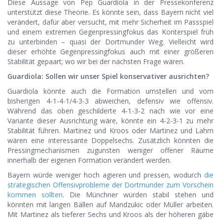
Diese Aussage von Pep Guardiola in der Pressekonferenz
unterstützt diese Theorie. Es könnte sein, dass Bayern nicht viel
verändert, dafür aber versucht, mit mehr Sicherheit im Passspiel
und einem extremen Gegenpressingfokus das Konterspiel früh
zu unterbinden – quasi der Dortmunder Weg. Vielleicht wird
dieser erhöhte Gegenpressingfokus auch mit einer größeren
Stabilität gepaart; wo wir bei der nächsten Frage wären.
Guardiola: Sollen wir unser Spiel konservativer ausrichten?
Guardiola könnte auch die Formation umstellen und vom
bisherigen 4-1-4-1/4-3-3 abweichen, defensiv wie offensiv.
Während das oben geschilderte 4-1-3-2 nach wie vor eine
Variante dieser Ausrichtung wäre, könnte ein 4-2-3-1 zu mehr
Stabilität führen. Martinez und Kroos oder Martinez und Lahm
wären eine interessante Doppelsechs. Zusätzlich könnten die
Pressingmechanismen zugunsten weniger offener Räume
innerhalb der eigenen Formation verändert werden.
Bayern würde weniger hoch agieren und pressen, wodurch
die
strategischen Offensivprobleme der Dortmunder zum Vorschein
kommen sollten
. Die Münchner würden stabil stehen und
könnten mit langen Bällen auf Mandzukic oder Müller arbeiten.
Mit Martinez als tieferer Sechs und Kroos als der höheren gäbe