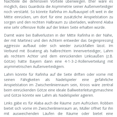
Nachteile die defensiven Vorteile überwiegen. Eher wäre es
möglich, dass Guardiola die Asymmetrie seiner Außenverteidiger
noch verstärkt. So könnte Rafinha im Aufbauspiel oft weit in die
Mitte einrücken, um dort für eine zusätzliche Anspielstation zu
sorgen und den rechten Halbraum zu überladen, während Alaba
eine sehr offensive Rolle auf der linken Seite erhalten würde.
Damit wäre bei Ballverlusten in der Mitte Rafinha in der Nähe,
der mit Martinez und den Achtern entweder das Gegenpressing
aggressiv aufbaut oder sich wieder zurückfallen lässt. Im
Verbund mit Boateng als halbrechtem Innenverteidiger, Lahm
als rechtem Achter und dem einrückenden Linksaußen (z.B.
Götze) hätte Bayern dann eine 4-1-3-2-Rollenverteilung mit
asymmetrischen Außenverteidigern.
Lahm könnte für Rafinha auf die Seite driften oder vorne mit
seinen Fähigkeiten als Nadelspieler eine gefährliche
Anspielstation im Zwischenlinienraum sein, Kroos wäre zentral
beim einrückenden Götze eine ideale Ballweiterleitungsmaschine
und Götze könnte wie Lahm als Nadelspieler agieren.
Links gäbe es für Alaba auch die Räume zum Aufrücken. Robben
bietet sich vorne im Zwischenlinienraum an, Müller öffnet für ihn
mit ausweichenden Läufen die Räume oder bietet eine