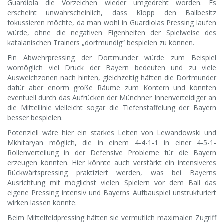
Guardiola die Vorzeichen wieder umgedreht worden. Es
erscheint unwahrscheinlich, dass Klopp den Ballbesitz
fokussieren möchte, da man wohl in Guardiolas Pressing laufen
würde, ohne die negativen Eigenheiten der Spielweise des
katalanischen Trainers „dortmundig“ bespielen zu können.
Ein Abwehrpressing der Dortmunder würde zum Beispiel
womöglich viel Druck der Bayern bedeuten und zu viele
Ausweichzonen nach hinten, gleichzeitig hätten die Dortmunder
dafür aber enorm große Räume zum Kontern und könnten
eventuell durch das Aufrücken der Münchner Innenverteidiger an
die Mittellinie vielleicht sogar die Tiefenstaffelung der Bayern
besser bespielen.
Potenziell wäre hier ein starkes Leiten von Lewandowski und
Mkhitaryan möglich, die in einem 4-4-1-1 in einer 4-5-1-
Rollenverteilung in der Defensive Probleme für die Bayern
erzeugen könnten. Hier könnte auch verstärkt ein intensiveres
Rückwärtspressing praktiziert werden, was bei Bayerns
Ausrichtung mit möglichst vielen Spielern vor dem Ball das
eigene Pressing intensiv und Bayerns Aufbauspiel unstrukturiert
wirken lassen könnte.
Beim Mittelfeldpressing hätten sie vermutlich maximalen Zugriff