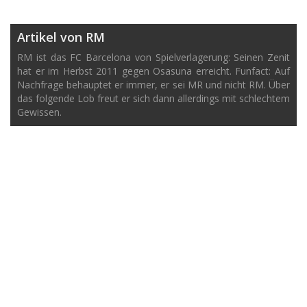
Artikel von RM
RM ist das FC Barcelona von Spielverlagerung: Seinen Zenit
hat er im Herbst 2011 gegen Osasuna erreicht. Funfact: Auf
Nachfrage behauptet er immer, er sei MR und nicht RM. Über
das folgende Lob freut er sich dann allerdings mit schlechtem
Gewissen.