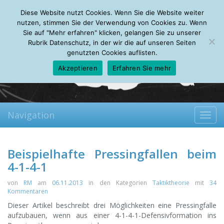
Sunday, 09.08.2026
Diese Website nutzt Cookies. Wenn Sie die Website weiter
Mein Account
About
Autoren
Leseempfehlungen
FAQ
nutzen, stimmen Sie der Verwendung von Cookies zu. Wenn
Sie auf "Mehr erfahren" klicken, gelangen Sie zu unserer
Rubrik Datenschutz, in der wir die auf unseren Seiten
genutzten Cookies auflisten.
Akzeptieren
Erfahren Sie mehr
Navigation
Toggl
navig
Beispielhafte Pressingfallen beim
4-1-4-1
von
RM
am
06.11.2013
in den Kategorien
Taktiktheorie
mit
34
Kommentaren
Dieser Artikel beschreibt drei Möglichkeiten eine Pressingfalle
aufzubauen, wenn aus einer 4-1-4-1-Defensivformation ins