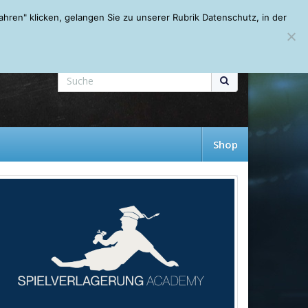
Mein Account
About
Autoren
Leseempfehlungen
FAQ
ren" klicken, gelangen Sie zu unserer Rubrik Datenschutz, in der
Shop