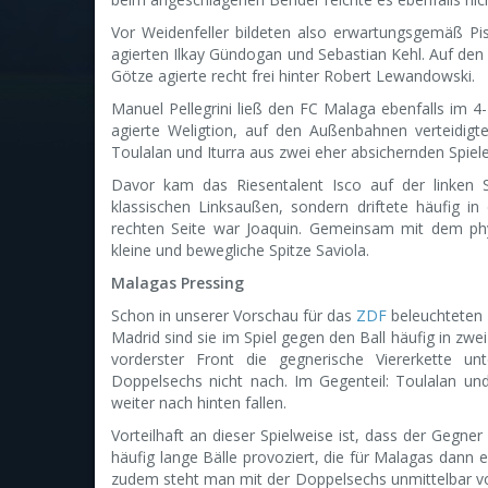
Vor Weidenfeller bildeten also erwartungsgemäß Pis
agierten Ilkay Gündogan und Sebastian Kehl. Auf den
Götze agierte recht frei hinter Robert Lewandowski.
Manuel Pellegrini ließ den FC Malaga ebenfalls im 4
agierte Weligtion, auf den Außenbahnen verteidi
Toulalan und Iturra aus zwei eher absichernden Spiel
Davor kam das Riesentalent Isco auf der linken S
klassischen Linksaußen, sondern driftete häufig i
rechten Seite war Joaquin. Gemeinsam mit dem physi
kleine und bewegliche Spitze Saviola.
Malagas Pressing
Schon in unserer Vorschau für das
ZDF
beleuchteten 
Madrid sind sie im Spiel gegen den Ball häufig in zwei 
vorderster Front die gegnerische Viererkette un
Doppelsechs nicht nach. Im Gegenteil: Toulalan un
weiter nach hinten fallen.
Vorteilhaft an dieser Spielweise ist, dass der Gegn
häufig lange Bälle provoziert, die für Malagas dann e
zudem steht man mit der Doppelsechs unmittelbar vor