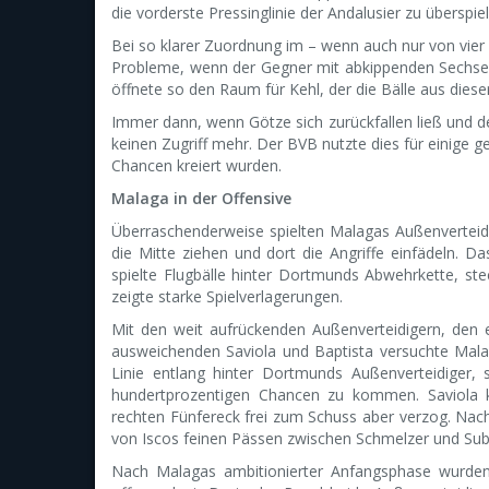
die vorderste Pressinglinie der Andalusier zu überspie
Bei so klarer Zuordnung im – wenn auch nur von vier 
Probleme, wenn der Gegner mit abkippenden Sechser
öffnete so den Raum für Kehl, der die Bälle aus dieser
Immer dann, wenn Götze sich zurückfallen ließ und 
keinen Zugriff mehr. Der BVB nutzte dies für einige 
Chancen kreiert wurden.
Malaga in der Offensive
Überraschenderweise spielten Malagas Außenverteidi
die Mitte ziehen und dort die Angriffe einfädeln. D
spielte Flugbälle hinter Dortmunds Abwehrkette, st
zeigte starke Spielverlagerungen.
Mit den weit aufrückenden Außenverteidigern, den e
ausweichenden Saviola und Baptista versuchte Malaga
Linie entlang hinter Dortmunds Außenverteidiger,
hundertprozentigen Chancen zu kommen. Saviola k
rechten Fünfereck frei zum Schuss aber verzog. Nach
von Iscos feinen Pässen zwischen Schmelzer und Sub
Nach Malagas ambitionierter Anfangsphase wurden 