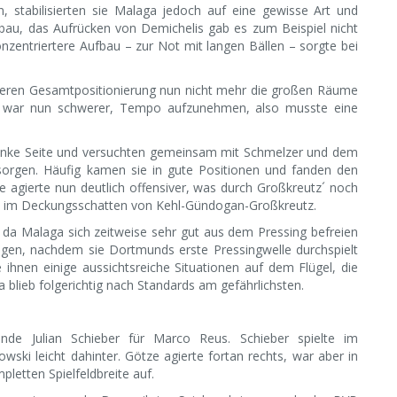
n, stabilisierten sie Malaga jedoch auf eine gewisse Art und
bau, das Aufrücken von Demichelis gab es zum Beispiel nicht
zentriertere Aufbau – zur Not mit langen Bällen – sorgte bei
öheren Gesamtpositionierung nun nicht mehr die großen Räume
s war nun schwerer, Tempo aufzunehmen, also musste eine
e linke Seite und versuchten gemeinsam mit Schmelzer und dem
sorgen. Häufig kamen sie in gute Positionen und fanden den
e agierte nun deutlich offensiver, was durch Großkreutz´ noch
nd im Deckungsschatten von Kehl-Gündogan-Großkreutz.
, da Malaga sich zeitweise sehr gut aus dem Pressing befreien
igen, nachdem sie Dortmunds erste Pressingwelle durchspielt
e ihnen einige aussichtsreiche Situationen auf dem Flügel, die
lieb folgerichtig nach Standards am gefährlichsten.
nde Julian Schieber für Marco Reus. Schieber spielte im
ki leicht dahinter. Götze agierte fortan rechts, war aber in
letten Spielfeldbreite auf.