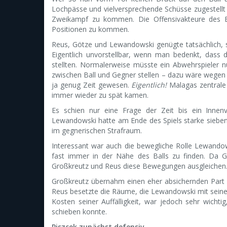
Lochpässe und vielversprechende Schüsse zugestellt
Zweikampf zu kommen. Die Offensivakteure des BVB
Positionen zu kommen.
Reus, Götze und Lewandowski genügte tatsächlich, s
Eigentlich unvorstellbar, wenn man bedenkt, dass d
stellten. Normalerweise müsste ein Abwehrspieler n
zwischen Ball und Gegner stellen – dazu wäre wegen
ja genug Zeit gewesen.
Eigentlich!
Malagas zentrale
immer wieder zu spät kamen.
Es schien nur eine Frage der Zeit bis ein Innenv
Lewandowski hatte am Ende des Spiels starke sieben 
im gegnerischen Strafraum.
Interessant war auch die bewegliche Rolle Lewandow
fast immer in der Nähe des Balls zu finden. Da Gö
Großkreutz und Reus diese Bewegungen ausgleichen
Großkreutz übernahm einen eher absichernden Part
Reus besetzte die Räume, die Lewandowski mit seine
Kosten seiner Auffälligkeit, war jedoch sehr wich
schieben konnte.
Piszcek zunächst defensiv