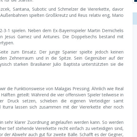
zcek, Santana, Subotic und Schmelzer die Viererkette, davor
 Außenbahnen spielten Großkreutz und Reus relativ eng, Mario
-2-3-1 spielen. Neben dem Ex-Bayernspieler Martin Demichelis
gten Jesus Gamez und Antunes. Die Doppelsechs bestand mit
ertypen.
eite zum Einsatz. Der junge Spanier spielte jedoch keinen
n den Zehnerraum und in die Spitze. Sein Gegenüber auf der
sch starken Brasilianer Julio Baptista unterstützten sie die
wir die Funktionsweise von Malagas Pressing. Ähnlich wie Real
Hälften geteilt: Während die vier offensiven Spieler teilweise in
ter Druck setzen, schieben die eigenen Verteidiger samt
d Iturra lassen sich zusammen mit der Viererkette eher noch
er in sehr klarer Zuordnung angelaufen werden kann. So werden
her tief stehende Viererkette recht einfach zu verteidigen sind,
 der Abwehr auch gut für zweite Bälle. Schafft es der Gegner,