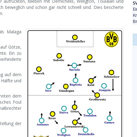
r aufrückten, blieben mit Demichelis, Weligton, Toulalan und
S
lich beweglich und schon gar nicht schnell sind. Dies bescherte
Ei
n.
K
Br
als Malaga
auf Götze,
te. Ein zu
verhinderte
ung auf dem
 Hälfte und
onnten dem
isches Foul
albrechter
tellung der