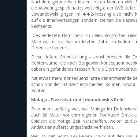
Nachdem gerade Isco in den ersten Minuten viele B
die Abwehr gespielt hatte, verteidigte der BVB tiefer
Lewandowski gingen im 4-4-2-Pressing also nicht 
auf die Innenverteidiger, sondern stellten die Passw
Sechser zu.
Dies verleitete Demichelis zu vielen Vorstößen. Gle
Male war er mit Ball im letzten Drittel zu finden 
Defensive bedenkt.
Diese tiefere Grundstellung – sonst pressen die D
Konterräume, die nach Ballgewinn konsequent bespie
dabei ein gefundenes Fressen für die Dortmunder Kon
Mit etwas mehr Konsequenz hätte der amtierende deu
schon vor der Halbzeit entscheiden können. Grund 
Konter.
Malagas Passivität und Lewandowskis Rolle
Besonders auffällig war, wie Malaga im Defensivzwe
auch 20 Meter vor dem eigenen Tor kaum Druck auf
Spielern die nötige Zeit verschaffen, weiter zurüc
Andalusier äußerst ungeschickt verhielten.
Wer so nah vorm Tor keinen Druck auf den Ball au