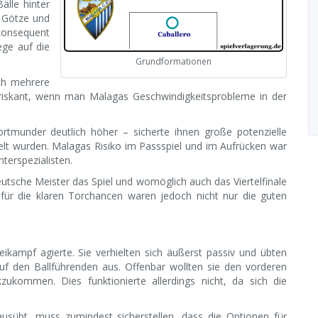
älle hinter
. Götze und
konsequent
ege auf die
Grundformationen
ich mehrere
– riskant, wenn man Malagas Geschwindigkeitsprobleme in der
ortmunder deutlich höher – sicherte ihnen große potenzielle
lt wurden. Malagas Risiko im Passspiel und im Aufrücken war
terspezialisten.
tsche Meister das Spiel und womöglich auch das Viertelfinale
für die klaren Torchancen waren jedoch nicht nur die guten
ikampf agierte. Sie verhielten sich äußerst passiv und übten
 den Ballführenden aus. Offenbar wollten sie den vorderen
kzukommen. Dies funktionierte allerdings nicht, da sich die
sübt, muss zumindest sicherstellen, dass die Optionen für