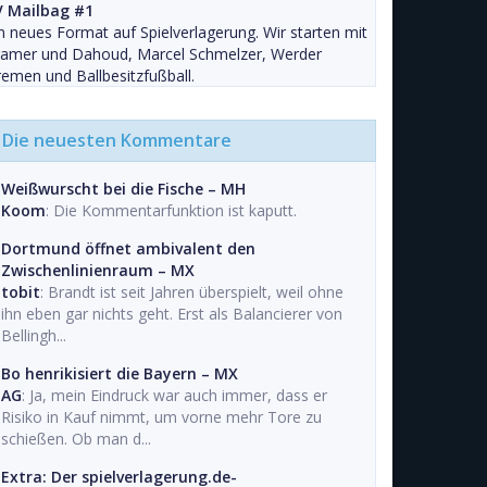
V Mailbag #1
n neues Format auf Spielverlagerung. Wir starten mit
ramer und Dahoud, Marcel Schmelzer, Werder
emen und Ballbesitzfußball.
Die neuesten Kommentare
Weißwurscht bei die Fische – MH
Koom
: Die Kommentarfunktion ist kaputt.
Dortmund öffnet ambivalent den
Zwischenlinienraum – MX
tobit
: Brandt ist seit Jahren überspielt, weil ohne
ihn eben gar nichts geht. Erst als Balancierer von
Bellingh...
Bo henrikisiert die Bayern – MX
AG
: Ja, mein Eindruck war auch immer, dass er
Risiko in Kauf nimmt, um vorne mehr Tore zu
schießen. Ob man d...
Extra: Der spielverlagerung.de-