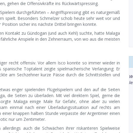
len, gehen die Offensivkräfte ins Rückwärtspressing.
Spielern durchgeführten – Angriffspressing gibt es naturgemäß
n spielt. Besonders Schmelzer schob heute sehr weit vor und
 Position sicher ins nächste Drittel bringen konnte.
den Kontakt zu Gündogan (und auch Kehl) suchte, hatte Malaga
gefährliche Anspiele in den Zehnerraum, von wo aus die meisten
ger recht offensiv. Vor allem Isco konnte so immer wieder in
as spanische Toptalent zeigte spielmacherische Verlangung: Er
eckte am Sechzehner kurze Pässe durch die Schnittstellen und
W
l
twas enger spielenden Flügelspielern und den auf die Seiten
, die Seiten zu überladen. Mit viel direktem Spiel, gerne die
 sorgte Malaga einige Male für Gefahr, ohne aber zu vielen
am einmal nach einer Überladungssituation auf rechts am
 einer knappen halben Stunde verpasste der Argentinier einen
otic nur um Zentimeter.
allerdings auch die Schwächen ihrer riskanteren Spielweise