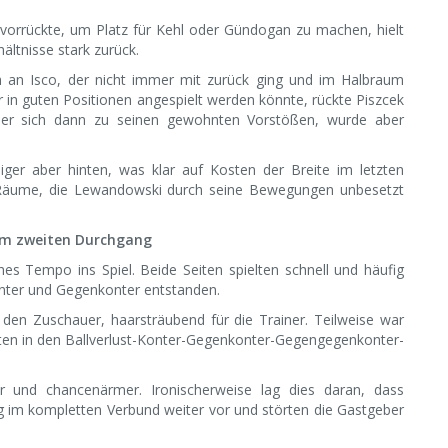
vorrückte, um Platz für Kehl oder Gündogan zu machen, hielt
ältnisse stark zurück.
ich an Isco, der nicht immer mit zurück ging und im Halbraum
 in guten Positionen angespielt werden könnte, rückte Piszcek
ss er sich dann zu seinen gewohnten Vorstößen, wurde aber
iger aber hinten, was klar auf Kosten der Breite im letzten
 die Räume, die Lewandowski durch seine Bewegungen unbesetzt
 im zweiten Durchgang
es Tempo ins Spiel. Beide Seiten spielten schnell und häufig
Konter und Gegenkonter entstanden.
 den Zuschauer, haarsträubend für die Trainer. Teilweise war
tten in den Ballverlust-Konter-Gegenkonter-Gegengegenkonter-
und chancenärmer. Ironischerweise lag dies daran, dass
g im kompletten Verbund weiter vor und störten die Gastgeber