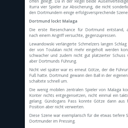
offen gelegt. Da in der Regel beide Außenverteidige
Iturra vier Spieler zur Absicherung, die nicht sonder
den Dortmundern einige erfolgsversprechende Szene
Dortmund lockt Malaga
Die erste Riesenchance für Dortmund entstand, 
nach einem Angriff versuchte, gegenzupressen.
Lewandowski verlängerte Schmelzers langen Schlag 
der von Toulalan nicht mehr eingeholt werden konn
schwacher und zudem nicht gut platzierter Schuss 
aber Dortmunds Führung.
Nicht viel später war es erneut Götze, der die Führ
Fuß hatte. Dortmund gewann den Ball in der eigenen
schaltete schnell um.
Die wenig mobilen zentralen Spieler von Malaga k
Konter nichts entgegensetzen, nicht einmal ein takt
gelang. Gündogans Pass konnte Götze dann aus h
Position aber nicht verwerten.
Diese Szene war exemplarisch für die etwas tiefere S
Dortmunder im Pressing.