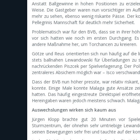
Anstatt Ballgewinne in hohen Positionen zu erziele
Weise. Die Gastgeber waren nun vorsichtiger im Auf
mehr zu sehen, ebenso wenig riskante Pässe. Der kon
Pellegrinis Mannschaft für deutlich mehr Sicherheit.
Problematisch war für den BVB, dass sie in ihrer h
vor sich hatten wie noch im ersten Durchgang. E
andere Maßnahme her, um Torchancen zu kreieren.
Götze und Reus orientierten sich nun häufig auf di
stets ballnahen Lewandowski für Überladungen zu 
nachrückenden Piszcek per Spielverlagerung. Der Pol
zentraleres Absichern möglich war – Isco verschwa
Dass der BVB nun höher presste, war relativ riskant
konnte. Einige Male konnte Malaga gute Ansätze ze
hatten. Das häufig eingestreute Direktspiel eröffnet
Hereingaben waren jedoch meistens schwach. Malaga b
Auswechslungen wirken sich kaum aus
Jürgen Klopp brachte gut 20 Minuten vor Spiele
Sturmzentrum, der ohnehin sehr umtriebige Lewandows
seinen Bewegungen sehr frei und tauchte auf der komp