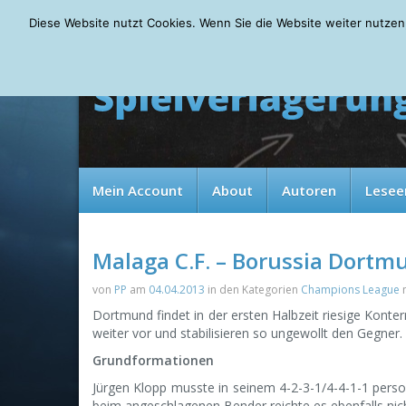
Wednesday, 05.08.2026
Diese Website nutzt Cookies. Wenn Sie die Website weiter nutzen
Mein Account
About
Autoren
Lesee
Malaga C.F. – Borussia Dortm
von
PP
am
04.04.2013
in den Kategorien
Champions League
Dortmund findet in der ersten Halbzeit riesige Konte
weiter vor und stabilisieren so ungewollt den Gegner.
Grundformationen
Jürgen Klopp musste in seinem 4-2-3-1/4-4-1-1 pers
beim angeschlagenen Bender reichte es ebenfalls nicht