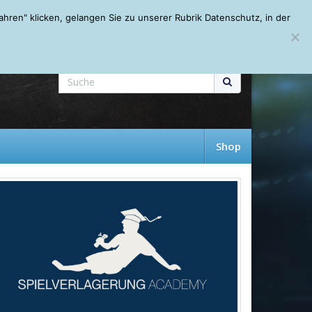
Mein Account
About
Autoren
Leseempfehlungen
FAQ
ren" klicken, gelangen Sie zu unserer Rubrik Datenschutz, in der
Shop