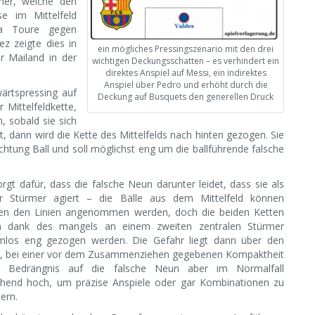
rmer, welche den
e im Mittelfeld
aya Toure gegen
z zeigte dies in
ein mögliches Pressingszenario mit den drei
r Mailand in der
wichtigen Deckungsschatten – es verhindert ein
direktes Anspiel auf Messi, ein indirektes
Anspiel über Pedro und erhöht durch die
ärtspressing auf
Deckung auf Busquets den generellen Druck
 Mittelfeldkette,
, sobald sie sich
, dann wird die Kette des Mittelfelds nach hinten gezogen. Sie
htung Ball und soll möglichst eng um die ballführende falsche
rgt dafür, dass die falsche Neun darunter leidet, dass sie als
er Stürmer agiert – die Bälle aus dem Mittelfeld können
en den Linien angenommen werden, doch die beiden Ketten
n dank des mangels an einem zweiten zentralen Stürmer
mlos eng gezogen werden. Die Gefahr liegt dann über den
n, bei einer vor dem Zusammenziehen gegebenen Kompaktheit
ie Bedrängnis auf die falsche Neun aber im Normalfall
chend hoch, um präzise Anspiele oder gar Kombinationen zu
ern.