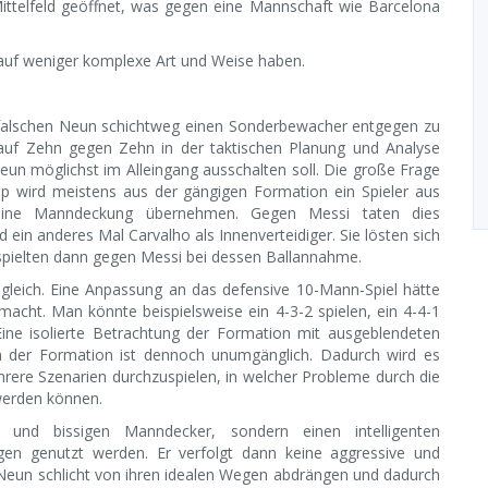
ttelfeld geöffnet, was gegen eine Mannschaft wie Barcelona
 auf weniger komplexe Art und Weise haben.
n falschen Neun schichtweg einen Sonderbewacher entgegen zu
 auf Zehn gegen Zehn in der taktischen Planung und Analyse
un möglichst im Alleingang ausschalten soll. Die große Frage
zip wird meistens aus der gängigen Formation ein Spieler aus
 eine Manndeckung übernehmen. Gegen Messi taten dies
 ein anderes Mal Carvalho als Innenverteidiger. Sie lösten sich
 spielten dann gegen Messi bei dessen Ballannahme.
gleich. Eine Anpassung an das defensive 10-Mann-Spiel hätte
macht. Man könnte beispielsweise ein 4-3-2 spielen, ein 4-4-1
 Eine isolierte Betrachtung der Formation mit ausgeblendeten
n der Formation ist dennoch unumgänglich. Dadurch wird es
ere Szenarien durchzuspielen, in welcher Probleme durch die
werden können.
 und bissigen Manndecker, sondern einen intelligenten
gen genutzt werden. Er verfolgt dann keine aggressive und
e Neun schlicht von ihren idealen Wegen abdrängen und dadurch