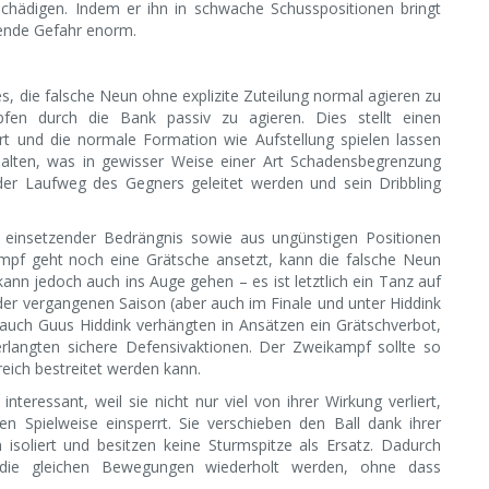
schädigen. Indem er ihn in schwache Schusspositionen bringt
ehende Gefahr enorm.
es, die falsche Neun ohne explizite Zuteilung normal agieren zu
mpfen durch die Bank passiv zu agieren. Dies stellt einen
 und die normale Formation wie Aufstellung spielen lassen
halten, was in gewisser Weise einer Art Schadensbegrenzung
 der Laufweg des Gegners geleitet werden und sein Dribbling
ut einsetzender Bedrängnis sowie aus ungünstigen Positionen
pf geht noch eine Grätsche ansetzt, kann die falsche Neun
ann jedoch auch ins Auge gehen – es ist letztlich ein Tanz auf
der vergangenen Saison (aber auch im Finale und unter Hiddink
auch Guus Hiddink verhängten in Ansätzen ein Grätschverbot,
rlangten sichere Defensivaktionen. Der Zweikampf sollte so
reich bestreitet werden kann.
teressant, weil sie nicht nur viel von ihrer Wirkung verliert,
n Spielweise einsperrt. Sie verschieben den Ball dank ihrer
isoliert und besitzen keine Sturmspitze als Ersatz. Dadurch
r die gleichen Bewegungen wiederholt werden, ohne dass