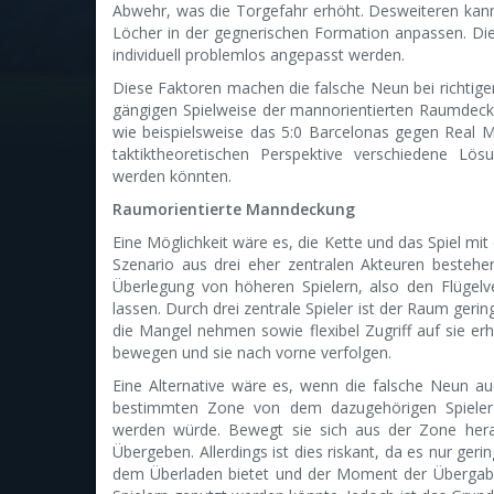
Abwehr, was die Torgefahr erhöht. Desweiteren kann 
Löcher in der gegnerischen Formation anpassen. Die P
individuell problemlos angepasst werden.
Diese Faktoren machen die falsche Neun bei richtige
gängigen Spielweise der mannorientierten Raumdeckun
wie beispielsweise das 5:0 Barcelonas gegen Real M
taktiktheoretischen Perspektive verschiedene Lös
werden könnten.
Raumorientierte Manndeckung
Eine Möglichkeit wäre es, die Kette und das Spiel m
Szenario aus drei eher zentralen Akteuren besteh
Überlegung von höheren Spielern, also den Flügelv
lassen. Durch drei zentrale Spieler ist der Raum geri
die Mangel nehmen sowie flexibel Zugriff auf sie erh
bewegen und sie nach vorne verfolgen.
Eine Alternative wäre es, wenn die falsche Neun au
bestimmten Zone von dem dazugehörigen Spiele
werden würde. Bewegt sie sich aus der Zone hera
Übergeben. Allerdings ist dies riskant, da es nur geri
dem Überladen bietet und der Moment der Übergab