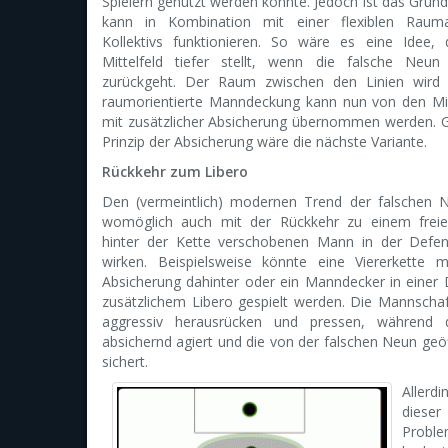
Spielern genutzt werden könnte. Jedoch ist das Grund
kann in Kombination mit einer flexiblen Rauma
Kollektivs funktionieren. So wäre es eine Idee,
Mittelfeld tiefer stellt, wenn die falsche Neun 
zurückgeht. Der Raum zwischen den Linien wird v
raumorientierte Manndeckung kann nun von den Mitt
mit zusätzlicher Absicherung übernommen werden.
Prinzip der Absicherung wäre die nächste Variante.
Rückkehr zum Libero
Den (vermeintlich) modernen Trend der falschen N
womöglich auch mit der Rückkehr zu einem freien
hinter der Kette verschobenen Mann in der Defen
wirken. Beispielsweise könnte eine Viererkette mi
Absicherung dahinter oder ein Manndecker in einer 
zusätzlichem Libero gespielt werden. Die Mannscha
aggressiv herausrücken und pressen, während 
absichernd agiert und die von der falschen Neun ge
sichert.
Allerdi
dieser
Proble