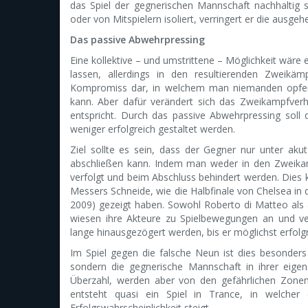
das Spiel der gegnerischen Mannschaft nachhaltig 
oder von Mitspielern isoliert, verringert er die ausg
Das passive Abwehrpressing
Eine kollektive – und umstrittene – Möglichkeit wäre 
lassen, allerdings in den resultierenden Zweikä
Kompromiss dar, in welchem man niemanden opfert
kann. Aber dafür verändert sich das Zweikampfver
entspricht. Durch das passive Abwehrpressing soll
weniger erfolgreich gestaltet werden.
Ziel sollte es sein, dass der Gegner nur unter ak
abschließen kann. Indem man weder in den Zweikam
verfolgt und beim Abschluss behindert werden. Dies k
Messers Schneide, wie die Halbfinale von Chelsea in 
2009) gezeigt haben. Sowohl Roberto di Matteo als 
wiesen ihre Akteure zu Spielbewegungen an und ve
lange hinausgezögert werden, bis er möglichst erfolg
Im Spiel gegen die falsche Neun ist dies besonders in
sondern die gegnerische Mannschaft in ihrer eigene
Überzahl, werden aber von den gefährlichen Zonen 
entsteht quasi ein Spiel in Trance, in welche
Erfolgswahrscheinlichkeit steigt.