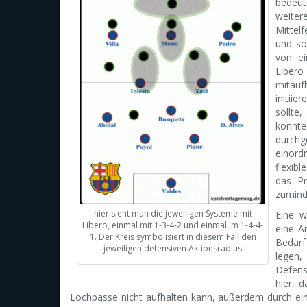
bede
weiter
Mitte
und so
von ei
Liber
mitauf
initii
sollte
könnte
durchg
einord
flexib
das Pr
zuminde
hier sieht man die jeweiligen Systeme mit
Eine w
Libero, einmal mit 1-3-4-2 und einmal im 1-4-4-
eine A
1. Der Kreis symbolisiert in diesem Fall den
Bedarf
jeweiligen defensiven Aktionsradius
legen
Defens
hier, 
Lochpässe nicht aufhalten kann, außerdem durch ein