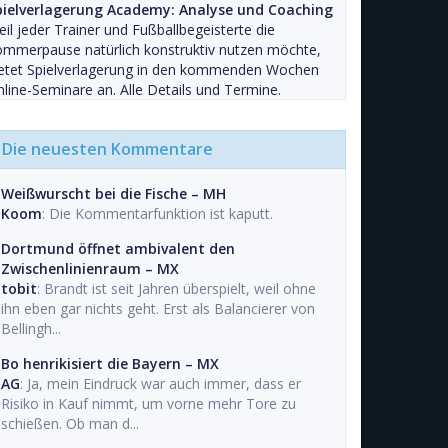
pielverlagerung Academy: Analyse und Coaching
il jeder Trainer und Fußballbegeisterte die
mmerpause natürlich konstruktiv nutzen möchte,
ietet Spielverlagerung in den kommenden Wochen
line-Seminare an. Alle Details und Termine.
Die neuesten Kommentare
Weißwurscht bei die Fische – MH
Koom
: Die Kommentarfunktion ist kaputt.
Dortmund öffnet ambivalent den
Zwischenlinienraum – MX
tobit
: Brandt ist seit Jahren überspielt, weil ohne
ihn eben gar nichts geht. Erst als Balancierer von
Bellingh...
Bo henrikisiert die Bayern – MX
AG
: Ja, mein Eindruck war auch immer, dass er
Risiko in Kauf nimmt, um vorne mehr Tore zu
schießen. Ob man d...