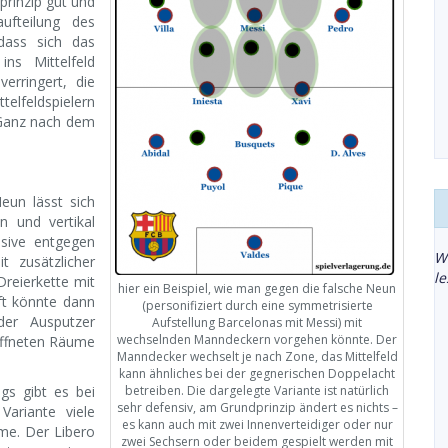
prinzip gut und
ufteilung des
 dass sich das
ins Mittelfeld
erringert, die
elfeldspielern
 Ganz nach dem
eun lässt sich
 und vertikal
sive entgegen
W
t zusätzlicher
l
Dreierkette mit
hier ein Beispiel, wie man gegen die falsche Neun
ft könnte dann
(personifiziert durch eine symmetrisierte
der Ausputzer
Aufstellung Barcelonas mit Messi) mit
wechselnden Manndeckern vorgehen könnte. Der
öffneten Räume
Manndecker wechselt je nach Zone, das Mittelfeld
kann ähnliches bei der gegnerischen Doppelacht
ngs gibt es bei
betreiben. Die dargelegte Variante ist natürlich
sehr defensiv, am Grundprinzip ändert es nichts –
 Variante viele
es kann auch mit zwei Innenverteidiger oder nur
me. Der Libero
zwei Sechsern oder beidem gespielt werden mit