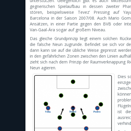
unterstützen. Gelegentlich gibt es auch Mittelstü
gegnerischen Spielaufbau in dessen zweiter Phas
stören, beispielsweise Tevez‘ Pressing auf Y
Barcelona in der Saison 2007/08. Auch Mario Gome
Ansätzen, in einer Partie gegen den BVB oder Inte
Van-Gaal-Ära sogar auf großem Niveau.
Das gleiche Grundprinzip liegt einem solchen Rückw
die falsche Neun zugrunde. Befindet sie sich vor der
dann kann sie auf die übliche Weise gepresst werden
in den gefährlichen Zonen zwischen den Linien aufhält
zieht sich nach dem Prinzip der Raumverknappung Ric
Neun agieren.
Dies so
einzig
zwisch
könne
proble
Flügel
ist d
ausrei
verhind