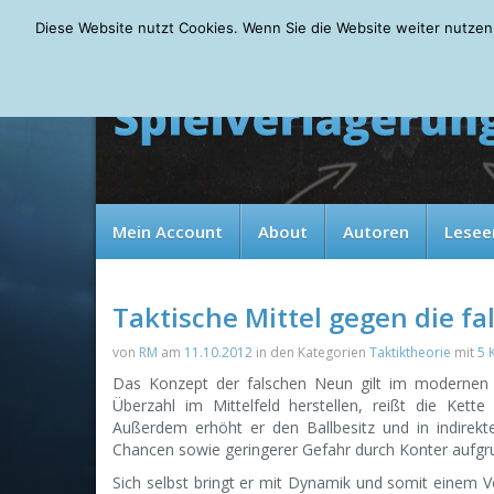
Friday, 07.08.2026
Diese Website nutzt Cookies. Wenn Sie die Website weiter nutzen
Mein Account
About
Autoren
Lesee
Taktische Mittel gegen die f
von
RM
am
11.10.2012
in den Kategorien
Taktiktheorie
mit
5 
Das Konzept der falschen Neun gilt im modernen F
Überzahl im Mittelfeld herstellen, reißt die Kett
Außerdem erhöht er den Ballbesitz und in indirekte
Chancen sowie geringerer Gefahr durch Konter aufgr
Sich selbst bringt er mit Dynamik und somit einem Vo