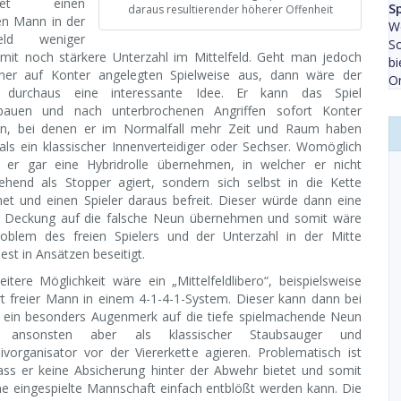
utet einen
S
daraus resultierender höherer Offenheit
en Mann in der
We
lfeld weniger
So
mit noch stärkere Unterzahl im Mittelfeld. Geht man jedoch
b
ner auf Konter angelegten Spielweise aus, dann wäre der
On
o durchaus eine interessante Idee. Er kann das Spiel
bauen und nach unterbrochenen Angriffen sofort Konter
eren, bei denen er im Normalfall mehr Zeit und Raum haben
, als ein klassischer Innenverteidiger oder Sechser. Womöglich
 er gar eine Hybridrolle übernehmen, in welcher er nicht
ehend als Stopper agiert, sondern sich selbst in die Kette
net und einen Spieler daraus befreit. Dieser würde dann eine
le Deckung auf die falsche Neun übernehmen und somit wäre
oblem des freien Spielers und der Unterzahl in der Mitte
st in Ansätzen beseitigt.
eitere Möglichkeit wäre ein „Mittelfeldlibero“, beispielsweise
rt freier Mann in einem 4-1-4-1-System. Dieser kann dann bei
 ein besonders Augenmerk auf die tiefe spielmachende Neun
, ansonsten aber als klassischer Staubsauger und
ivorganisator vor der Viererkette agieren. Problematisch ist
dass er keine Absicherung hinter der Abwehr bietet und somit
e eingespielte Mannschaft einfach entblößt werden kann. Die