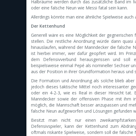
Halbräume werden durch das zusätzliche Band im Mi
oder eine falsche Neun wie Messi fatal sein kann.
Allerdings könnte man eine ähnliche Spielweise auch
Der Kettenhund
Generell wäre es eine Möglichkeit der gegnerische
stellen. Die restliche Anordnung würde dann quasi
hinauslaufen, während der Manndecker die falsche Ne
ist hierbei immer, wer dafür geopfert wird. Im Prin
dem Defensivverbund herausgerissen und soll
beispielsweise einmal Pepé als nomineller Sechser und
aus der Position in ihrer Grundformation heraus und
Die Formation und Anordnung als solche blieb aber 
jedoch dieses taktische Mittel noch interessanter ge
oder ein 4-2-3, wie es Real in dieser Hinsicht tat.
Manndecker sowie der offensiven Phase mit ihm i
möglich, die Mannschaft besser anzupassen und mehr
falsche Neun aufgeworfen und Lösungen gefunden 
Besitzt man nicht nur einen zweikampfstarken
Defensivspieler, kann der Kettenhund zum Abdrän
oftmals riskante Spielweise, sondern soll die falsch