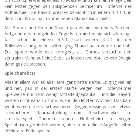
Umschaltspiel war ebenfalls schwächer und man fand einige Zeit
kein Mittel gegen den abkippenden Sechser im Hoffenheimer
Aufbauspiel. Die Bayern pressen bekanntlich in einem 4-4-1-1, in
dem Toni Kroos nach vorne neben Mandzukic schiebt.
Mit Gomez und Xherdan Shaqiri gab es hier ein neues Pärchen.
Aufgrund des mangelnden Zugriffs formierten sie sich allerdings
fast schon in einem 4-5-1 statt einem 4-4-2 in der
Rollenverteilung, denn selten ging Shaqiri nach vorne und half.
Erst später wurde dies korrigiert, als Gomez versuchte den
zentralen Mann auf eine Seite zu lenken und dort konnte Shaqiri
dann gezielt pressen.
Spielcharakter
Alles in allem war es aber eine ganz nette Partie. Es ging viel hin
und her, gab in der ersten Hälfte wegen der Hoffenheimer
Spielweise nur sehr wenig Mittelfeldgeplänkel und die Bayern
wirkten nicht ganz so stabil, wie in den letzten Wochen. Das kam
wohl wegen ihres schwächeren Gegenpressings und etwas
schwächerer Raumaufteilung und Geschwindigkeit im
Umschaltspiel. Dadurch konnte Hoffenheim in einigen
Spielphasen gefährlich werden, aber konnte diese Angriffe selten
effektiv zu Ende spielen.