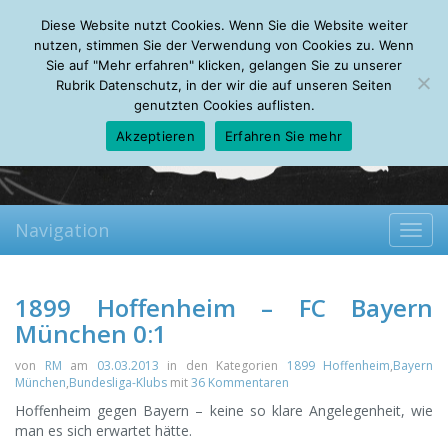
Saturday, 08.08.2026
Diese Website nutzt Cookies. Wenn Sie die Website weiter
Mein Account
About
Autoren
Leseempfehlungen
FAQ
nutzen, stimmen Sie der Verwendung von Cookies zu. Wenn
Sie auf "Mehr erfahren" klicken, gelangen Sie zu unserer
Rubrik Datenschutz, in der wir die auf unseren Seiten
genutzten Cookies auflisten.
Akzeptieren
Erfahren Sie mehr
Navigation
Toggl
navig
1899 Hoffenheim – FC Bayern
München 0:1
von
RM
am
03.03.2013
in den Kategorien
1899 Hoffenheim
,
Bayern
München
,
Bundesliga-Klubs
mit
36 Kommentaren
Hoffenheim gegen Bayern – keine so klare Angelegenheit, wie
man es sich erwartet hätte.