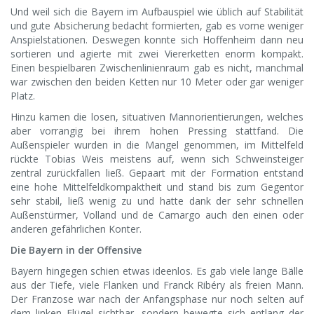
Und weil sich die Bayern im Aufbauspiel wie üblich auf Stabilität
und gute Absicherung bedacht formierten, gab es vorne weniger
Anspielstationen. Deswegen konnte sich Hoffenheim dann neu
sortieren und agierte mit zwei Viererketten enorm kompakt.
Einen bespielbaren Zwischenlinienraum gab es nicht, manchmal
war zwischen den beiden Ketten nur 10 Meter oder gar weniger
Platz.
Hinzu kamen die losen, situativen Mannorientierungen, welches
aber vorrangig bei ihrem hohen Pressing stattfand. Die
Außenspieler wurden in die Mangel genommen, im Mittelfeld
rückte Tobias Weis meistens auf, wenn sich Schweinsteiger
zentral zurückfallen ließ. Gepaart mit der Formation entstand
eine hohe Mittelfeldkompaktheit und stand bis zum Gegentor
sehr stabil, ließ wenig zu und hatte dank der sehr schnellen
Außenstürmer, Volland und de Camargo auch den einen oder
anderen gefährlichen Konter.
Die Bayern in der Offensive
Bayern hingegen schien etwas ideenlos. Es gab viele lange Bälle
aus der Tiefe, viele Flanken und Franck Ribéry als freien Mann.
Der Franzose war nach der Anfangsphase nur noch selten auf
dem linken Flügel sichtbar, sondern bewegte sich entlang der