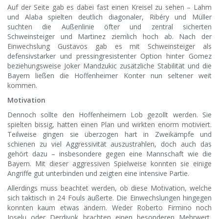
Auf der Seite gab es dabei fast einen Kreisel zu sehen – Lahm
und Alaba spielten deutlich diagonaler, Ribéry und Müller
suchten die Außenlinie öfter und zentral sicherten
Schweinsteiger und Martinez ziemlich hoch ab. Nach der
Einwechslung Gustavos gab es mit Schweinsteiger als
defensivstarker und pressingresistenter Option hinter Gomez
beziehungsweise Joker Mandzukic zusätzliche Stabilität und die
Bayern ließen die Hoffenheimer Konter nun seltener weit
kommen.
Motivation
Dennoch sollte den Hoffenheimern Lob gezollt werden. Sie
spielten bissig, hatten einen Plan und wirkten enorm motiviert.
Teilweise gingen sie überzogen hart in Zweikämpfe und
schienen zu viel Aggressivität auszustrahlen, doch auch das
gehört dazu – insbesondere gegen eine Mannschaft wie die
Bayern. Mit dieser aggressiven Spielweise konnten sie einige
Angriffe gut unterbinden und zeigten eine intensive Partie.
Allerdings muss beachtet werden, ob diese Motivation, welche
sich taktisch in 24 Fouls äußerte. Die Einwechslungen hingegen
konnten kaum etwas ändern. Weder Roberto Firmino noch
Joselu oder Derdiyok brachten einen besonderen Mehrwert,