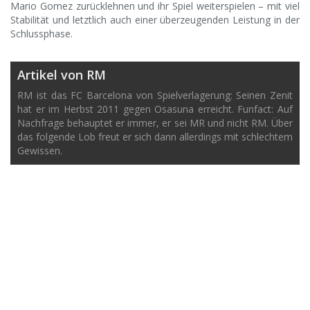
Mario Gomez zurücklehnen und ihr Spiel weiterspielen – mit viel
Stabilität und letztlich auch einer überzeugenden Leistung in der
Schlussphase.
Artikel von RM
RM ist das FC Barcelona von Spielverlagerung: Seinen Zenit
hat er im Herbst 2011 gegen Osasuna erreicht. Funfact: Auf
Nachfrage behauptet er immer, er sei MR und nicht RM. Über
das folgende Lob freut er sich dann allerdings mit schlechtem
Gewissen.