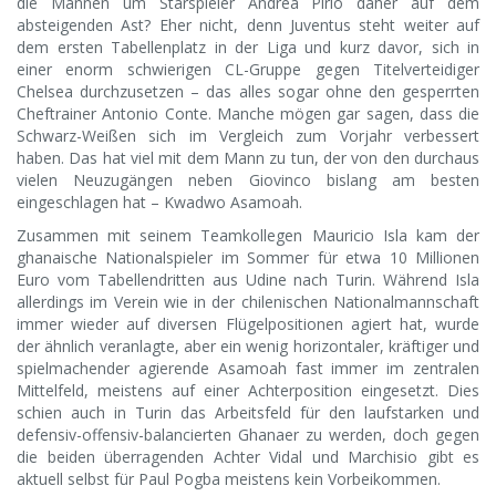
die Mannen um Starspieler Andrea Pirlo daher auf dem
absteigenden Ast? Eher nicht, denn Juventus steht weiter auf
dem ersten Tabellenplatz in der Liga und kurz davor, sich in
einer enorm schwierigen CL-Gruppe gegen Titelverteidiger
Chelsea durchzusetzen – das alles sogar ohne den gesperrten
Cheftrainer Antonio Conte. Manche mögen gar sagen, dass die
Schwarz-Weißen sich im Vergleich zum Vorjahr verbessert
haben. Das hat viel mit dem Mann zu tun, der von den durchaus
vielen Neuzugängen neben Giovinco bislang am besten
eingeschlagen hat – Kwadwo Asamoah.
Zusammen mit seinem Teamkollegen Mauricio Isla kam der
ghanaische Nationalspieler im Sommer für etwa 10 Millionen
Euro vom Tabellendritten aus Udine nach Turin. Während Isla
allerdings im Verein wie in der chilenischen Nationalmannschaft
immer wieder auf diversen Flügelpositionen agiert hat, wurde
der ähnlich veranlagte, aber ein wenig horizontaler, kräftiger und
spielmachender agierende Asamoah fast immer im zentralen
Mittelfeld, meistens auf einer Achterposition eingesetzt. Dies
schien auch in Turin das Arbeitsfeld für den laufstarken und
defensiv-offensiv-balancierten Ghanaer zu werden, doch gegen
die beiden überragenden Achter Vidal und Marchisio gibt es
aktuell selbst für Paul Pogba meistens kein Vorbeikommen.