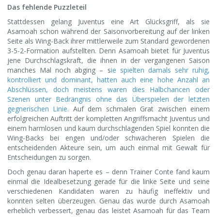
Das fehlende Puzzleteil
Stattdessen gelang Juventus eine Art Glücksgriff, als sie
Asamoah schon während der Saisonvorbereitung auf der linken
Seite als Wing-Back ihrer mittlerweile zum Standard gewordenen
3-5-2-Formation aufstellten. Denn Asamoah bietet für Juventus
jene Durchschlagskraft, die ihnen in der vergangenen Saison
manches Mal noch abging – s
ie spielten damals sehr ruhig,
kontrolliert und dominant, hatten auch eine hohe Anzahl an
Abschlüssen, doch meistens waren dies Halbchancen oder
Szenen unter Bedrängnis ohne das Überspielen der letzten
gegnerischen Linie.
Auf dem schmalen Grat zwischen einem
erfolgreichen Auftritt der kompletten Angriffsmacht Juventus und
einem harmlosen und kaum durchschlagenden Spiel konnten die
Wing-Backs bei engen und/oder schwächeren Spielen die
entscheidenden Akteure sein, um auch einmal mit Gewalt für
Entscheidungen zu sorgen.
Doch genau daran haperte es – denn Trainer Conte fand kaum
einmal die Idealbesetzung gerade für die linke Seite und seine
verschiedenen Kandidaten waren zu häufig ineffektiv und
konnten selten überzeugen. Genau das wurde durch Asamoah
erheblich verbessert, genau das leistet Asamoah für das Team