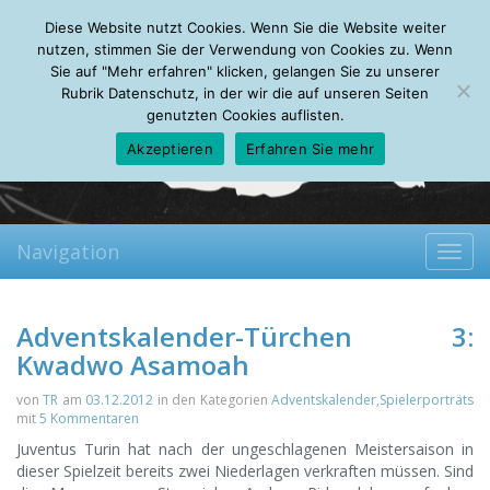
Saturday, 08.08.2026
Diese Website nutzt Cookies. Wenn Sie die Website weiter
Mein Account
About
Autoren
Leseempfehlungen
FAQ
nutzen, stimmen Sie der Verwendung von Cookies zu. Wenn
Sie auf "Mehr erfahren" klicken, gelangen Sie zu unserer
Rubrik Datenschutz, in der wir die auf unseren Seiten
genutzten Cookies auflisten.
Akzeptieren
Erfahren Sie mehr
Navigation
Toggl
navig
Adventskalender-Türchen 3:
Kwadwo Asamoah
von
TR
am
03.12.2012
in den Kategorien
Adventskalender
,
Spielerporträts
mit
5 Kommentaren
Juventus Turin hat nach der ungeschlagenen Meistersaison in
dieser Spielzeit bereits zwei Niederlagen verkraften müssen. Sind