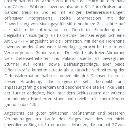
breiten halbrechten Achter-Position weiter seitlich auf den Platz
von Cáceres. Während Juventus also dem 3-5-2 im Großen und
Ganzen treublieb und es mit einigen Detailveränderungen
offensiver interpretierte, stellte Stramaccioni mit der
Einwechslung von Mudingayi für Milito nur kurze Zeit später auf
die nächste Mischformation um. Durch die Einordnung des
belgischen Neuzugangs als halbrechter Sechser ergab sich eine
Art 5-3-1-1 – angelehnt an die Formation, mit der die Fiorentina
Juventus an den Rand einer Niederlage gebracht hatte. In Inters
Version genoss Guarín vor der Dreierkette als freier Abräumer
viele Defensivfreiheiten und Palacio lauerte als beweglicher
Stürmer auf Konter sowie Befreiungsschläge, aber beide
Offensivkräfte konnten situativ als zusätzliche Verbreiterung der
Defensivformation halblinks neben die drei Sechser fallen. In
dieser Anordnung, die insgesamt sehr kompakt und
anpassungsfähig daherkam und besonders die starke linke Seite
der Turiner abdeckte, hielt Inter dem Schlusssturm der wütend
anrennenden Hausherren stand und erzielte mit einem Konter
gar noch das 1:3.
Angesichts der guten taktischen Maßnahmen und besseren
Veränderungen im Laufe des Sieges war dies ein nicht
unverdienter Sieg für Stramaccionis Mannen, die nun mit 27 von