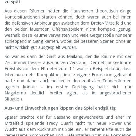
zu spät
Aus diesen Räumen hätten die Hausherren theoretisch einige
Kontersituationen starten können, doch waren auch bei ihnen
die defensiven Anbindungen zwischen dem Dreier-Mittelfeld und
den beiden lauernden Offensivspielern nicht kompakt genug,
weshalb diese Räume verwaisten und viele Gegenstöße nur sehr
schleppend in Gang kamen, wobei die besseren Szenen ohnehin
nicht wirklich gut ausgespielt wurden.
So war es dann der Gast aus Mailand, der die Räume mit der
Zeit immer besser auszunutzen verstand. Der nett ausgeführte
Freistoß vor dem Elfmeter zum 1:1 war ein Beispiel dafür, dass
Inter nun mehr Kompaktheit in die eigene Formation gebracht
hatte und daher auch besser in den zentralen Zehnerräumen
agieren konnte – im ersten Durchgang hatte nicht nur
Nagatomo deutlich breiter agiert als in angesprochener
Situation.
Aus- und Einwechslungen kippen das Spiel endgültig
Später brachte der für Cassano eingewechselte und eher im
Mittelfeld spielende Fredy Guarín nicht nur neue Power und
Wucht aus dem Rückraum ins Spiel ein, er zementierte auch die
verbesserte Kompaktheit und Tiefenstaffelung in der Formation