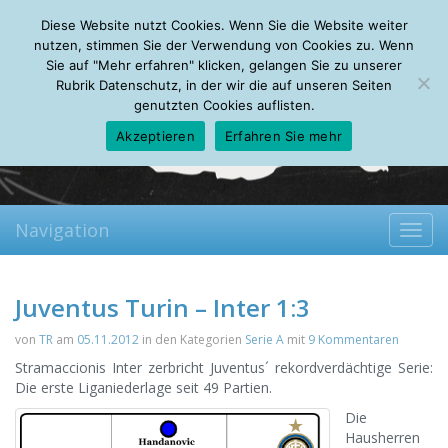
Sunday, 09.08.2026
Diese Website nutzt Cookies. Wenn Sie die Website weiter
Mein Account
About
Autoren
Leseempfehlungen
FAQ
nutzen, stimmen Sie der Verwendung von Cookies zu. Wenn
Sie auf "Mehr erfahren" klicken, gelangen Sie zu unserer
Rubrik Datenschutz, in der wir die auf unseren Seiten
genutzten Cookies auflisten.
Akzeptieren
Erfahren Sie mehr
Navigation
Toggl
navig
Juventus Turin – Inter 1:3
von
TR
am
05.11.2012
in den Kategorien
Serie A
mit
9 Kommentaren
Stramaccionis Inter zerbricht Juventus´ rekordverdächtige Serie:
Die erste Liganiederlage seit 49 Partien.
Die
Hausherren