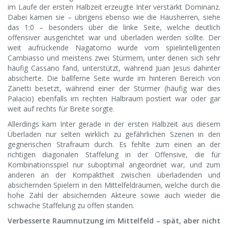
im Laufe der ersten Halbzeit erzeugte Inter verstärkt Dominanz.
Dabei kamen sie – übrigens ebenso wie die Hausherren, siehe
das 1:0 – besonders über die linke Seite, welche deutlich
offensiver ausgerichtet war und überladen werden sollte. Der
weit aufrückende Nagatomo wurde vom spielintelligenten
Cambiasso und meistens zwei Stürmern, unter denen sich sehr
häufig Cassano fand, unterstützt, während Juan Jesus dahinter
absicherte. Die ballferne Seite wurde im hinteren Bereich von
Zanetti besetzt, während einer der Stürmer (häufig war dies
Palacio) ebenfalls im rechten Halbraum postiert war oder gar
weit auf rechts für Breite sorgte.
Allerdings kam Inter gerade in der ersten Halbzeit aus diesem
Überladen nur selten wirklich zu gefährlichen Szenen in den
gegnerischen Strafraum durch. Es fehlte zum einen an der
richtigen diagonalen Staffelung in der Offensive, die für
Kombinationsspiel nur suboptimal angeordnet war, und zum
anderen an der Kompaktheit zwischen überladenden und
absichernden Spielern in den Mittelfeldräumen, welche durch die
hohe Zahl der absichernden Akteure sowie auch wieder die
schwache Staffelung zu offen standen.
Verbesserte Raumnutzung im Mittelfeld – spät, aber nicht