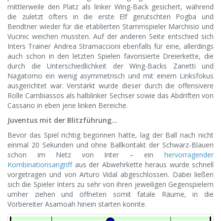
mittlerweile den Platz als linker Wing-Back gesichert, während
die zuletzt öfters in die erste Elf gerutschten Pogba und
Bendtner wieder für die etablierten Stammspieler Marchisio und
Vucinic weichen mussten. Auf der anderen Seite entschied sich
Inters Trainer Andrea Stramaccioni ebenfalls für eine, allerdings
auch schon in den letzten Spielen favorisierte Dreierkette, die
durch die Unterschiedlichkeit der Wing-Backs Zanetti und
Nagatomo ein wenig asymmetrisch und mit einem Linksfokus
ausgerichtet war. Verstärkt wurde dieser durch die offensivere
Rolle Cambiassos als halblinker Sechser sowie das Abdriften von
Cassano in eben jene linken Bereiche.
Juventus mit der Blitzführung…
Bevor das Spiel richtig begonnen hatte, lag der Ball nach nicht
einmal 20 Sekunden und ohne Ballkontakt der Schwarz-Blauen
schon im Netz von Inter – ein
hervorragender
Kombinationsangriff
aus der Abwehrkette heraus wurde schnell
vorgetragen und von Arturo Vidal abgeschlossen. Dabei ließen
sich die Spieler Inters zu sehr von ihren jeweiligen Gegenspielern
umher ziehen und öffneten somit fatale Räume, in die
Vorbereiter Asamoah hinein starten konnte.