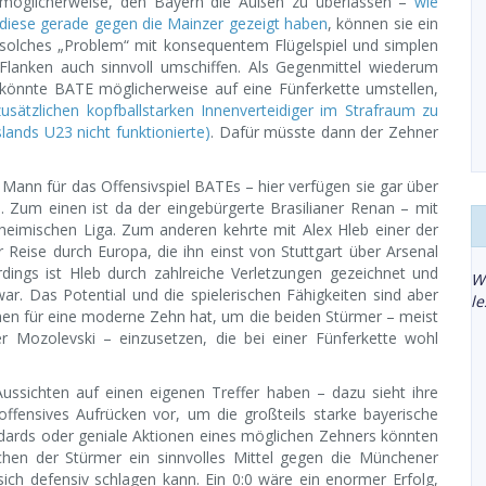
möglicherweise, den Bayern die Außen zu überlassen –
wie
diese gerade gegen die Mainzer gezeigt haben
, können sie ein
solches „Problem“ mit konsequentem Flügelspiel und simplen
Flanken auch sinnvoll umschiffen. Als Gegenmittel wiederum
könnte BATE möglicherweise auf eine Fünferkette umstellen,
usätzlichen kopfballstarken Innenverteidiger im Strafraum zu
lands U23 nicht funktionierte)
. Dafür müsste dann der Zehner
Mann für das Offensivspiel BATEs – hier verfügen sie gar über
n. Zum einen ist da der eingebürgerte Brasilianer Renan – mit
 heimischen Liga. Zum anderen kehrte mit Alex Hleb einer der
r Reise durch Europa, die ihn einst von Stuttgart über Arsenal
rdings ist Hleb durch zahlreiche Verletzungen gezeichnet und
W
 war. Das Potential und die spielerischen Fähigkeiten sind aber
l
en für eine moderne Zehn hat, um die beiden Stürmer – meist
r Mozolevski – einzusetzen, die bei einer Fünferkette wohl
sichten auf einen eigenen Treffer haben – dazu sieht ihre
ffensives Aufrücken vor, um die großteils starke bayerische
andards oder geniale Aktionen eines möglichen Zehners könnten
chen der Stürmer ein sinnvolles Mittel gegen die Münchener
sich defensiv schlagen kann. Ein 0:0 wäre ein enormer Erfolg,