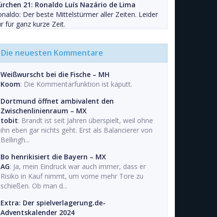
ürchen 21: Ronaldo Luís Nazário de Lima
naldo: Der beste Mittelstürmer aller Zeiten. Leider
r für ganz kurze Zeit.
Die neuesten Kommentare
Weißwurscht bei die Fische – MH
Koom
: Die Kommentarfunktion ist kaputt.
Dortmund öffnet ambivalent den
Zwischenlinienraum – MX
tobit
: Brandt ist seit Jahren überspielt, weil ohne
ihn eben gar nichts geht. Erst als Balancierer von
Bellingh...
Bo henrikisiert die Bayern – MX
AG
: Ja, mein Eindruck war auch immer, dass er
Risiko in Kauf nimmt, um vorne mehr Tore zu
schießen. Ob man d...
Extra: Der spielverlagerung.de-
Adventskalender 2024