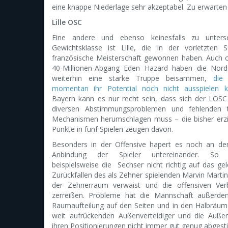
eine knappe Niederlage sehr akzeptabel. Zu erwarten 
Lille OSC
Eine andere und ebenso keinesfalls zu unters
Gewichtsklasse ist Lille, die in der vorletzten 
französische Meisterschaft gewonnen haben. Auch 
40-Millionen-Abgang Eden Hazard haben die Nord
weiterhin eine starke Truppe beisammen,
die 
momentan ihr Potential noch nicht ausspielen 
Bayern kann es nur recht sein, dass sich der LOS
diversen Abstimmungsproblemen und fehlenden t
Mechanismen herumschlagen muss – die bisher erzi
Punkte in fünf Spielen zeugen davon.
Besonders in der Offensive hapert es noch an der
Anbindung der Spieler untereinander. So r
beispielsweise die Sechser nicht richtig auf das gel
Zurückfallen des als Zehner spielenden Marvin Marti
der Zehnerraum verwaist und die offensiven Ver
zerreißen. Probleme hat die Mannschaft außerde
Raumaufteilung auf den Seiten und in den Halbräum
weit aufrückenden Außenverteidiger und die Außen
ihren Positionierungen nicht immer gut genug abgest