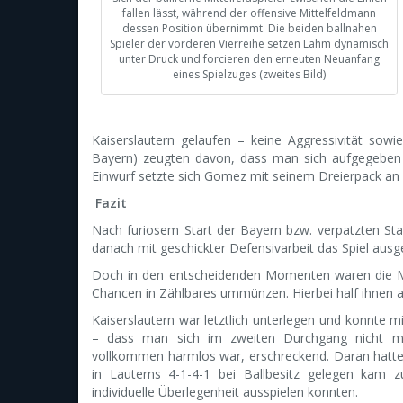
fallen lässt, während der offensive Mittelfeldmann
dessen Position übernimmt. Die beiden ballnahen
Spieler der vorderen Vierreihe setzen Lahm dynamisch
unter Druck und forcieren den erneuten Neuanfang
eines Spielzuges (zweites Bild)
Kaiserslautern gelaufen – keine Aggressivität so
Bayern) zeugten davon, dass man sich aufgegeben 
Einwurf setzte sich Gomez mit seinem Dreierpack an di
Fazit
Nach furiosem Start der Bayern bzw. verpatzten St
danach mit geschickter Defensivarbeit das Spiel ausge
Doch in den entscheidenden Momenten waren die Mü
Chancen in Zählbares ummünzen. Hierbei half ihnen auc
Kaiserslautern war letztlich unterlegen und konnte 
– dass man sich im zweiten Durchgang nicht m
vollkommen harmlos war, erschreckend. Daran hatten 
in Lauterns 4-1-4-1 bei Ballbesitz gelegen kam 
individuelle Überlegenheit ausspielen konnten.