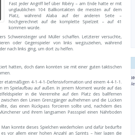
Fast jeder Angriff lief über Ribéry – am Ende hatte er mit
unglaublichen 104 Ballkontakten die meisten auf dem
Platz, während Alaba auf der anderen Seite –
hochgerechnet auf die komplette Spielzeit – auf 41
kommen würde.
rs Schweinsteiger und Müller schaffen. Letzterer versuchte,
gieren oder Gegenspieler von links wegzuziehen, während
r nach links ging, um dort zu helfen.
rtiert hatten, doch dann konnten sie mit einer guten taktischen
ämmen.
W
er etatmäßigen 4-1-4-1-Defensivformation und einem 4-4-1-1.
l
ern im Spielaufbau auf außen. In jenem Moment wurde auf das
lfeldspieler in die Viererreihe auf den Platz des ballfernen
lbst zwischen den Linien Grenzgänger aufnehmen und die Lücken
llte, das einen Rückpass forcieren sollte und, nachdem dies
r Münchener und ihrem langsamen Passspiel einen Nährboden
Man konnte dieses Spielchen wiederholen und dafür bedurfte
es vor allem einer hohen Anzahl an Sprints – hier lagen die