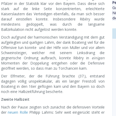
P
Pfälzer in der Statistik klar vor den Bayern. Dass diese sich
Gu
stark auf die linke Seite konzentrierten, erleichterte
Ni
Kaiserslautern das Verteidigen ebenfalls, da man sich besser
di
darauf einstellen konnte. Insbesondere Ribéry wurde
mindestens gedoppelt, was durch die langsame
Ballzirkulation nicht aufgelöst werden konnte.
Doch aufgrund der harmonischen Verständigung mit dem gut
aufgelegten und quirligen Lahm, der dank Boateng viel für die
Offensive tun konnte und der Hilfe von Müller und vor allem
Schweinsteiger, welcher mit seinem Linksdrang die
gegnerische Ordnung aufbrach, konnte Ribéry in
einigen
Momenten der Doppelung entgehen oder die Defensive
geöffnet werden, so dass man zu Torchancen kam.
Der Elfmeter, der die Führung brachte (37.), entstand
dagegen völlig unspektakulär, als ein langer Freistoß von
Boateng in den 16er geflogen kam und den Bayern so doch
noch eine Halbzeitführung bescherte.
Zweite Halbzeit
Nach der Pause zeigten sich zunächst die defensiven Vorteile
der
neuen Rolle
Philipp Lahms: Sehr weit eingerückt steht er