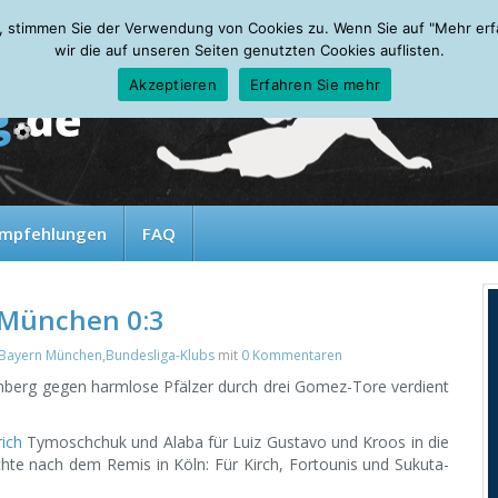
, stimmen Sie der Verwendung von Cookies zu. Wenn Sie auf "Mehr erfah
wir die auf unseren Seiten genutzten Cookies auflisten.
Akzeptieren
Erfahren Sie mehr
mpfehlungen
FAQ
n München 0:3
Bayern München
,
Bundesliga-Klubs
mit
0 Kommentaren
berg gegen harmlose Pfälzer durch drei Gomez-Tore verdient
rich
Tymoschchuk und Alaba für Luiz Gustavo und Kroos in die
hte nach dem Remis in Köln: Für Kirch, Fortounis und Sukuta-