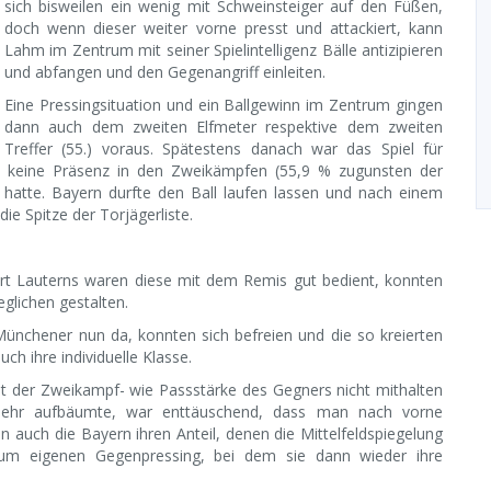
sich bisweilen ein wenig mit Schweinsteiger auf den Füßen,
doch wenn dieser weiter vorne presst und attackiert, kann
Lahm im Zentrum mit seiner Spielintelligenz Bälle antizipieren
und abfangen und den Gegenangriff einleiten.
Eine Pressingsituation und ein Ballgewinn im Zentrum gingen
dann auch dem zweiten Elfmeter respektive dem zweiten
Treffer (55.) voraus. Spätestens danach war das Spiel für
wie keine Präsenz in den Zweikämpfen (55,9 % zugunsten der
hatte. Bayern durfte den Ball laufen lassen und nach einem
e Spitze der Torjägerliste.
art Lauterns waren diese mit dem Remis gut bedient, konnten
glichen gestalten.
nchener nun da, konnten sich befreien und die so kreierten
h ihre individuelle Klasse.
mit der Zweikampf- wie Passstärke des Gegners nicht mithalten
ehr aufbäumte, war enttäuschend, dass man nach vorne
auch die Bayern ihren Anteil, denen die Mittelfeldspiegelung
zum eigenen Gegenpressing, bei dem sie dann wieder ihre