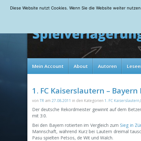
Friday, 07.08.2026
Diese Website nutzt Cookies. Wenn Sie die Website weiter nutzen
Mein Account
About
Autoren
Lesee
1. FC Kaiserslautern – Bayer
von
TR
am
27.08.2011
in den Kategorien
1. FC Kaiserslautern
,
Der deutsche Rekordmeister gewinnt auf dem Betzen
mit 3:0.
Bei den Bayern rotierten im Vergleich zum
Sieg in Zü
Mannschaft, während Kurz bei Lautern dreimal tausc
Pasu spielten Petsos, de Wit und Walch.