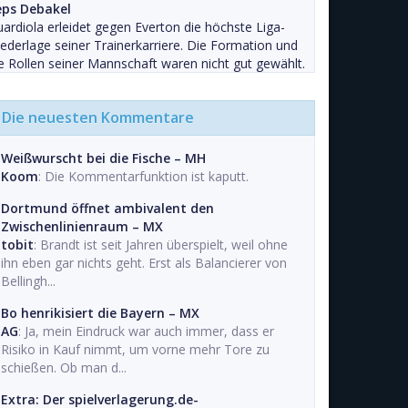
eps Debakel
ardiola erleidet gegen Everton die höchste Liga-
ederlage seiner Trainerkarriere. Die Formation und
e Rollen seiner Mannschaft waren nicht gut gewählt.
Die neuesten Kommentare
Weißwurscht bei die Fische – MH
Koom
: Die Kommentarfunktion ist kaputt.
Dortmund öffnet ambivalent den
Zwischenlinienraum – MX
tobit
: Brandt ist seit Jahren überspielt, weil ohne
ihn eben gar nichts geht. Erst als Balancierer von
Bellingh...
Bo henrikisiert die Bayern – MX
AG
: Ja, mein Eindruck war auch immer, dass er
Risiko in Kauf nimmt, um vorne mehr Tore zu
schießen. Ob man d...
Extra: Der spielverlagerung.de-