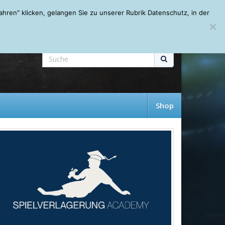
Mein Account
About
Autoren
Leseempfehlungen
FAQ
ren" klicken, gelangen Sie zu unserer Rubrik Datenschutz, in der
Shop