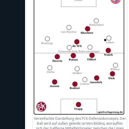
Vereinfachte Darstellung des FCK-Defensivkonzepts: Der
Ball wird auf außen gelenkt (erstes Bildes), woraufhin
sich der ballferne Mittelfeldspieler zwischen die Linien