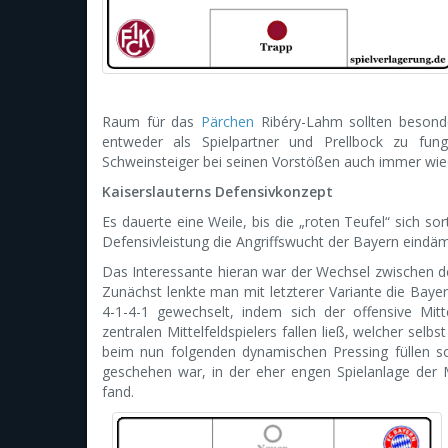
Raum für das
Pärchen
Ribéry-Lahm sollten besonde
entweder als Spielpartner und Prellbock zu fun
Schweinsteiger bei seinen Vorstößen auch immer wiede
Kaiserslauterns Defensivkonzept
Es dauerte eine Weile, bis die „roten Teufel“ sich so
Defensivleistung die Angriffswucht der Bayern eind
Das Interessante hieran war der Wechsel zwischen d
Zunächst lenkte man mit letzterer Variante die Bay
4-1-4-1 gewechselt, indem sich der offensive Mitte
zentralen Mittelfeldspielers fallen ließ, welcher se
beim nun folgenden dynamischen Pressing füllen so
geschehen war, in der eher engen Spielanlage de
fand.