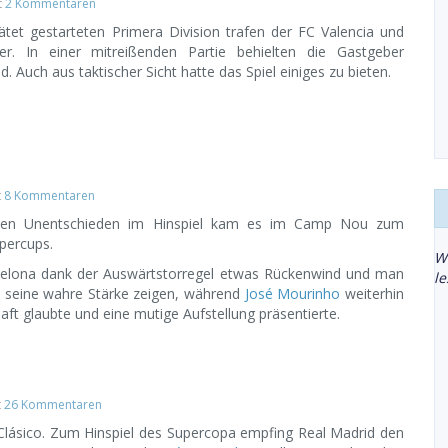
t
2 Kommentaren
ätet gestarteten Primera Division trafen der FC Valencia und
er. In einer mitreißenden Partie behielten die Gastgeber
d. Auch aus taktischer Sicht hatte das Spiel einiges zu bieten.
t
8 Kommentaren
hen Unentschieden im Hinspiel kam es im Camp Nou zum
percups.
W
elona dank der Auswärtstorregel etwas Rückenwind und man
l
n seine wahre Stärke zeigen, während
José Mourinho
weiterhin
ft glaubte und eine mutige Aufstellung präsentierte.
t
26 Kommentaren
 Clásico. Zum Hinspiel des Supercopa empfing Real Madrid den