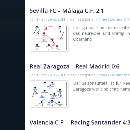
Sevilla FC – Málaga C.F. 2:1
von
TR
am
29.08.2011
in den Kategorien
Primera Division
mi
La Liga bot eine interessant
das neureiche und kräftig i
Oberhand.
Real Zaragoza – Real Madrid 0:6
von
TR
am
29.08.2011
in den Kategorien
Primera Division
mi
Der Saisonauftakt ist für Re
Zaragoza war eine erste Kamp
Valencia C.F. – Racing Santander 4: