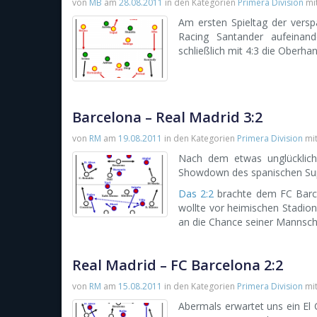
von
MB
am
28.08.2011
in den Kategorien
Primera Division
mi
Am ersten Spieltag der versp
Racing Santander aufeinand
schließlich mit 4:3 die Oberhan
Barcelona – Real Madrid 3:2
von
RM
am
19.08.2011
in den Kategorien
Primera Division
mi
Nach dem etwas unglücklic
Showdown des spanischen Su
Das 2:2
brachte dem FC Barc
wollte vor heimischen Stadio
an die Chance seiner Mannscha
Real Madrid – FC Barcelona 2:2
von
RM
am
15.08.2011
in den Kategorien
Primera Division
mi
Abermals erwartet uns ein El