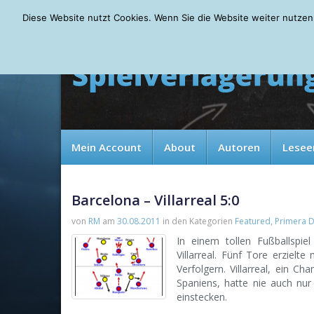
Saturday, 08.08.2026
Diese Website nutzt Cookies. Wenn Sie die Website weiter nutzen
Mein Account
About
Autoren
Lesee
Barcelona – Villarreal 5:0
von
RM
am
30.08.2011
in den Kategorien
Featured
,
Primera D
In einem tollen Fußballspi
Villarreal. Fünf Tore erziel
Verfolgern. Villarreal, ein C
Spaniens, hatte nie auch nu
einstecken.