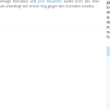
Santiago Bernabeu und
José Mourinho
wollte trotz des eher
J
ls unbedingt den ersten Sieg gegen den Erzrivalen erzielen.
Em
Kl
a
d
er
nu
Fu