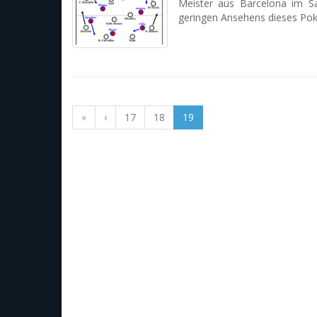
Meister aus Barcelona im 
geringen Ansehens dieses Poka
«
‹
17
18
19