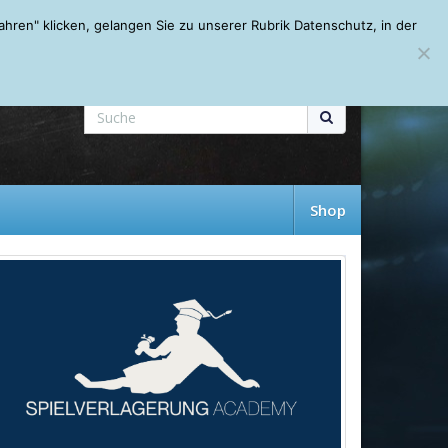
Mein Account
About
Autoren
Leseempfehlungen
FAQ
ren" klicken, gelangen Sie zu unserer Rubrik Datenschutz, in der
Shop